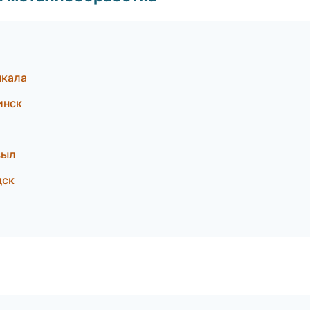
чкала
инск
зыл
дск