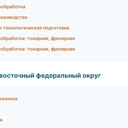
ообработка
роизводство
 технологическая подготовка
бработка: токарная, фрезерная
обработка: токарная, фрезерная
евосточный федеральный округ
халинск
к