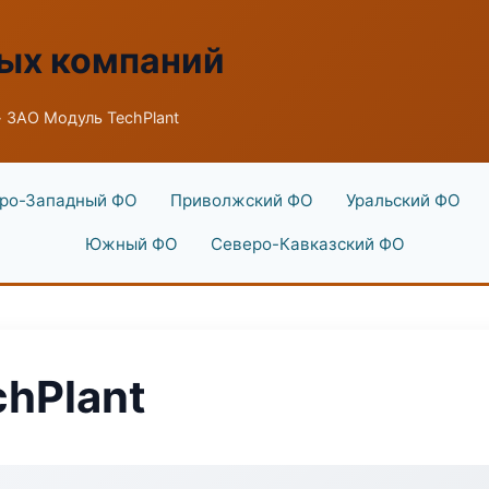
ых компаний
 ЗАО Модуль TechPlant
ро-Западный ФО
Приволжский ФО
Уральский ФО
Южный ФО
Северо-Кавказский ФО
hPlant