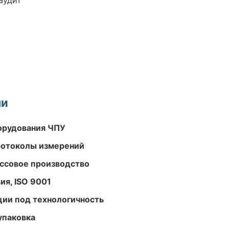
аудит
ми
орудования ЧПУ
ротоколы измерений
ассовое производство
ия, ISO 9001
ции под технологичность
упаковка