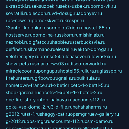
ukrasotki.ru
seksuzbek.ru
seks-uzbek.ru
porno-vk.ru
sovratili.ru
olecoon.ru
vd-dosug.ru
adonyev.ru
rbc-news.ru
porno-skvirt.ru
krospr.ru
13autor-kolonka.ru
sormol.ru
2rich.ru
hostel-65.ru
hostserve.ru
porno-na-russkom.ru
mishinlab.ru
neznobi.ru
bigfatcc.ru
habble.ru
starbucksvia.ru
delfinet.ru
silvernano.ru
elestal.ru
vektor-doroga.ru
velotrenajery.ru
pronso54.ru
lenasever.ru
lovinskix.ru
show-pets.ru
smartnews03.ru
discofoxworld.ru
miraclecoon.ru
pongup.ru
hostel65.ru
liura.ru
glasspb.ru
firehunters.ru
gribowo.ru
gnalis.ru
bulkitula.ru
hometown-france.ru
1-xbeticricetc-1-xbetti-5.ru
shop-garena.ru
cricetc-1-xbetr-1-xbetcc-2.ru
one-life-story.ru
top-halyava.ru
accounts112.ru
poka-vse-doma-2.ru
3-d-file.ru
hahahaharms.ru
g2012.ru
tst-1.ru
shaggy-cat.ru
opsmgr.ru
ev-gallery.ru
g-2012.ru
ops-mgr.ru
accounts-112.ru
csm-demo.ru
poka-vse-doma2.ru
airgungames.ru
allseo-host.ru