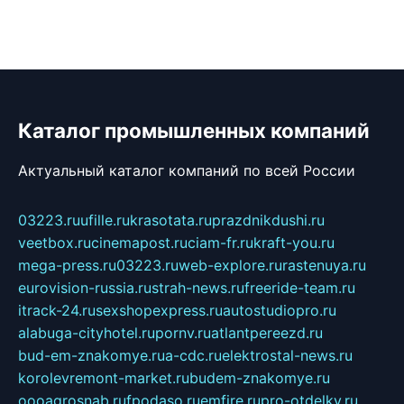
Каталог промышленных компаний
Актуальный каталог компаний по всей России
03223.ru
ufille.ru
krasotata.ru
prazdnikdushi.ru
veetbox.ru
cinemapost.ru
ciam-fr.ru
kraft-you.ru
mega-press.ru
03223.ru
web-explore.ru
rastenuya.ru
eurovision-russia.ru
strah-news.ru
freeride-team.ru
itrack-24.ru
sexshopexpress.ru
autostudiopro.ru
alabuga-cityhotel.ru
pornv.ru
atlantpereezd.ru
bud-em-znakomye.ru
a-cdc.ru
elektrostal-news.ru
korolevremont-market.ru
budem-znakomye.ru
oooagrosnab.ru
fpodaso.ru
emfire.ru
pro-otdelky.ru