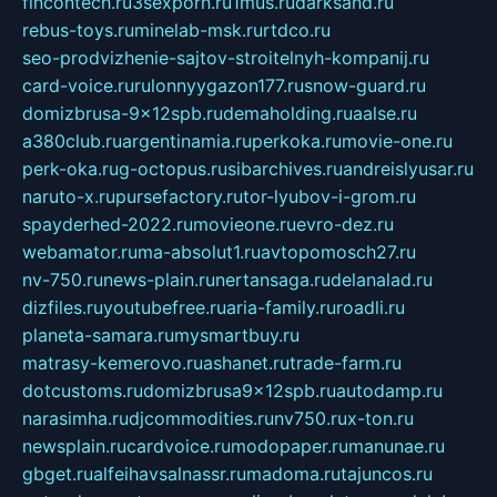
fincontech.ru
3sexporn.ru
1mus.ru
darksand.ru
rebus-toys.ru
minelab-msk.ru
rtdco.ru
seo-prodvizhenie-sajtov-stroitelnyh-kompanij.ru
card-voice.ru
rulonnyygazon177.ru
snow-guard.ru
domizbrusa-9x12spb.ru
demaholding.ru
aalse.ru
a380club.ru
argentinamia.ru
perkoka.ru
movie-one.ru
perk-oka.ru
g-octopus.ru
sibarchives.ru
andreislyusar.ru
naruto-x.ru
pursefactory.ru
tor-lyubov-i-grom.ru
spayderhed-2022.ru
movieone.ru
evro-dez.ru
webamator.ru
ma-absolut1.ru
avtopomosch27.ru
nv-750.ru
news-plain.ru
nertansaga.ru
delanalad.ru
dizfiles.ru
youtubefree.ru
aria-family.ru
roadli.ru
planeta-samara.ru
mysmartbuy.ru
matrasy-kemerovo.ru
ashanet.ru
trade-farm.ru
dotcustoms.ru
domizbrusa9x12spb.ru
autodamp.ru
narasimha.ru
djcommodities.ru
nv750.ru
x-ton.ru
newsplain.ru
cardvoice.ru
modopaper.ru
manunae.ru
gbget.ru
alfeihavsalnassr.ru
madoma.ru
tajuncos.ru