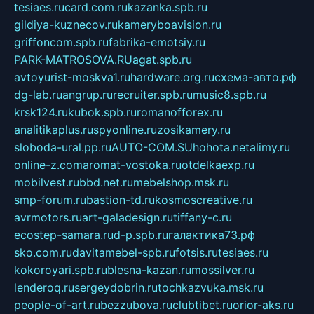
tesiaes.ru
card.com.ru
kazanka.spb.ru
gildiya-kuznecov.ru
kameryboavision.ru
griffoncom.spb.ru
fabrika-emotsiy.ru
PARK-MATROSOVA.RU
agat.spb.ru
avtoyurist-moskva1.ru
hardware.org.ru
схема-авто.рф
dg-lab.ru
angrup.ru
recruiter.spb.ru
music8.spb.ru
krsk124.ru
kubok.spb.ru
romanofforex.ru
analitikaplus.ru
spyonline.ru
zosikamery.ru
sloboda-ural.pp.ru
AUTO-COM.SU
hohota.net
alimy.ru
online-z.com
aromat-vostoka.ru
otdelkaexp.ru
mobilvest.ru
bbd.net.ru
mebelshop.msk.ru
smp-forum.ru
bastion-td.ru
kosmoscreative.ru
avrmotors.ru
art-galadesign.ru
tiffany-c.ru
ecostep-samara.ru
d-p.spb.ru
галактика73.рф
sko.com.ru
davitamebel-spb.ru
fotsis.ru
tesiaes.ru
kokoroyari.spb.ru
blesna-kazan.ru
mossilver.ru
lenderoq.ru
sergeydobrin.ru
tochkazvuka.msk.ru
people-of-art.ru
bezzubova.ru
clubtibet.ru
orior-aks.ru