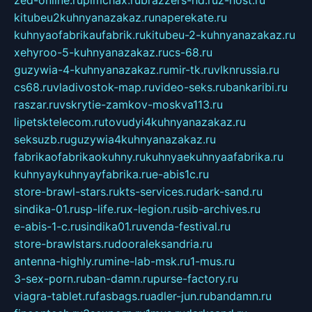
zed-online.ru
pimchax.ru
brazzers-hd.ru
z-host.ru
kitubeu2kuhnyanazakaz.ru
naperekate.ru
kuhnyaofabrikaufabrik.ru
kitubeu-2-kuhnyanazakaz.ru
xehyroo-5-kuhnyanazakaz.ru
cs-68.ru
guzywia-4-kuhnyanazakaz.ru
mir-tk.ru
vlknrussia.ru
cs68.ru
vladivostok-map.ru
video-seks.ru
bankaribi.ru
raszar.ru
vskrytie-zamkov-moskva113.ru
lipetsktelecom.ru
tovudyi4kuhnyanazakaz.ru
seksuzb.ru
guzywia4kuhnyanazakaz.ru
fabrikaofabrikaokuhny.ru
kuhnyaekuhnyaafabrika.ru
kuhnyaykuhnyayfabrika.ru
e-abis1c.ru
store-brawl-stars.ru
kts-services.ru
dark-sand.ru
sindika-01.ru
sp-life.ru
x-legion.ru
sib-archives.ru
e-abis-1-c.ru
sindika01.ru
venda-festival.ru
store-brawlstars.ru
dooraleksandria.ru
antenna-highly.ru
mine-lab-msk.ru
1-mus.ru
3-sex-porn.ru
ban-damn.ru
purse-factory.ru
viagra-tablet.ru
fasbags.ru
adler-jun.ru
bandamn.ru