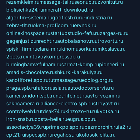
rezemkleim.ru
massage-tai.ru
seonub.ru
zvonitut.ru
biolisichka24.ru
mncraft-download.ru
algoritm-sistema.ru
godflesh.ru
ru-industria.ru
zebra-tlt.ru
okna-proficom.ru
erynok.ru
onlinekinospace.ru
startupstudio-fefu.ru
zarges-ru.ru
gegenjustizunrecht.ru
autobalashov.ru
utrovortu.ru
spiski-firm.ru
elara-m.ru
kinomusorka.ru
mkcslava.ru
2bets.ru
vintovoykompressor.ru
birminghamvsfulham.ru
sarmat-komp.ru
pioneeri.ru
amadis-chocolate.ru
shkurki-karakulya.ru
kanotiforet.spb.ru
tutmassage.ru
ecolog.org.ru
praga.spb.ru
falcorussia.ru
autodoctorservis.ru
kamertondom.spb.ru
net-life.net.ru
avto-vozim.ru
sakhcamera.ru
alliance-electro.spb.ru
stroyavt.ru
controlweb1.ru
tdsak74.ru
kinzozo-ru.ru
kvotka.ru
iron-snab.ru
costa-bella.ru
eugrus.pp.ru
associaciya39.ru
primexpo.spb.ru
bezmorchin.ru
ia2.ru
cpt21.ru
ispecspb.ru
regahost.ru
kolosok-elita.ru