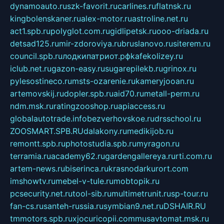
dynamoauto.ru
szk-favorit.ru
carlines.ru
flatnsk.ru
kingbolenskaner.ru
alex-motor.ru
astroline.net.ru
act1.spb.ru
polyglot.com.ru
gidlipetsk.ru
ooo-driada.ru
detsad125.ru
mir-zdoroviya.ru
bruslanovo.ru
siterem.ru
council.spb.ru
лодкипатриот.рф
kafekolizey.ru
iclub.net.ru
gazon-easy.ru
sugarepilekb.ru
grinox.ru
pylesostineco.ru
msts-ozarenie.ru
kameryjooan.ru
artemovskij.ru
dopler.spb.ru
aid70.ru
metall-perm.ru
ndm.msk.ru
ratingzooshop.ru
apiaccess.ru
globalautotrade.info
bezverhovskoe.ru
drsschool.ru
ZOOSMART.SPB.RU
dalakony.ru
medikijob.ru
remontt.spb.ru
photostudia.spb.ru
myragon.ru
terramia.ru
academy62.ru
gardengallereya.ru
rti.com.ru
artem-news.ru
biserinca.ru
krasnodarkurort.com
imshowtv.ru
mebel-v-tule.ru
mobtopik.ru
pcsecurity.net.ru
tool-sib.ru
multimetrunit.ru
sp-tour.ru
fan-cs.ru
santeh-russia.ru
symbian9.net.ru
DSHAIR.RU
tmmotors.spb.ru
xjocuricopii.com
musavtomat.msk.ru