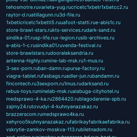
tehosmotre.ru
varieta-yug.ru
cricetc1xbetr1xbetcc2.ru
raytor-d.ru
atillagunn.ru
3d-file.ru
1xbeticricetc1xbetti5.ru
uafoot-statti.ru
e-abis1c.ru
store-brawl-stars.ru
kts-services.ru
dark-sand.ru
sindika-01.ru
sp-life.ru
x-legion.ru
sib-archives.ru
e-abis-1-c.ru
sindika01.ru
venda-festival.ru
store-brawlstars.ru
dooraleksandria.ru
antenna-highly.ru
mine-lab-msk.ru
1-mus.ru
3-sex-porn.ru
ban-damn.ru
purse-factory.ru
viagra-tablet.ru
fasbags.ru
adler-jun.ru
bandamn.ru
fincontech.ru
3sexporn.ru
1mus.ru
darksand.ru
rebus-toys.ru
minelab-msk.ru
alabuga-cityhotel.ru
medsprawo-4-ka.ru
2864420.ru
blagodarenie-spb.ru
zajmy24.ru
tovudyi-4-kuhnyanazakaz.ru
brazzerscom.ru
medsprawo4ka.ru
xehyroo5kuhnyanazakaz.ru
fabrikayfabrikaefabrika.ru
vskrytie-zamkov-moskva-113.ru
biletnadom.ru