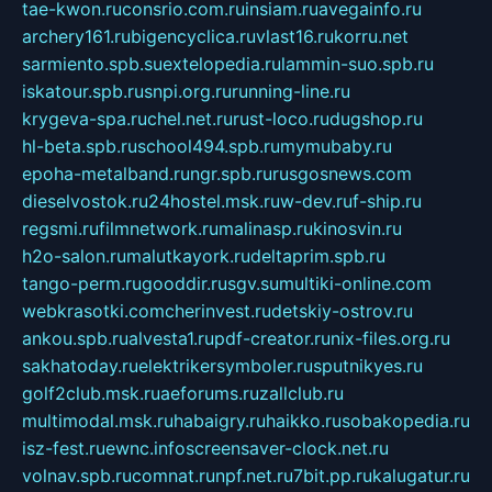
tae-kwon.ru
consrio.com.ru
insiam.ru
avegainfo.ru
archery161.ru
bigencyclica.ru
vlast16.ru
korru.net
sarmiento.spb.su
extelopedia.ru
lammin-suo.spb.ru
iskatour.spb.ru
snpi.org.ru
running-line.ru
krygeva-spa.ru
chel.net.ru
rust-loco.ru
dugshop.ru
hl-beta.spb.ru
school494.spb.ru
mymubaby.ru
epoha-metalband.ru
ngr.spb.ru
rusgosnews.com
dieselvostok.ru
24hostel.msk.ru
w-dev.ru
f-ship.ru
regsmi.ru
filmnetwork.ru
malinasp.ru
kinosvin.ru
h2o-salon.ru
malutkayork.ru
deltaprim.spb.ru
tango-perm.ru
gooddir.ru
sgv.su
multiki-online.com
webkrasotki.com
cherinvest.ru
detskiy-ostrov.ru
ankou.spb.ru
alvesta1.ru
pdf-creator.ru
nix-files.org.ru
sakhatoday.ru
elektrikersymboler.ru
sputnikyes.ru
golf2club.msk.ru
aeforums.ru
zallclub.ru
multimodal.msk.ru
habaigry.ru
haikko.ru
sobakopedia.ru
isz-fest.ru
ewnc.info
screensaver-clock.net.ru
volnav.spb.ru
comnat.ru
npf.net.ru
7bit.pp.ru
kalugatur.ru