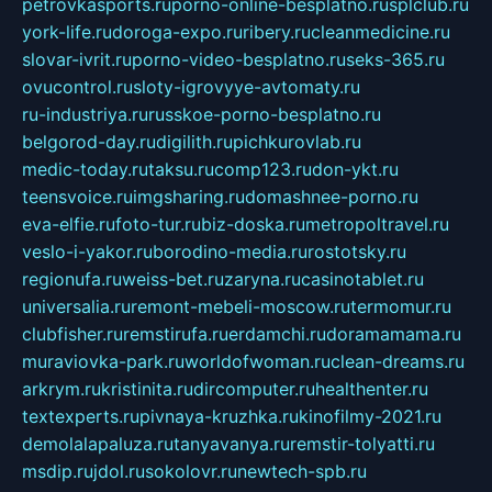
petrovkasports.ru
porno-online-besplatno.ru
splclub.ru
york-life.ru
doroga-expo.ru
ribery.ru
cleanmedicine.ru
slovar-ivrit.ru
porno-video-besplatno.ru
seks-365.ru
ovucontrol.ru
sloty-igrovyye-avtomaty.ru
ru-industriya.ru
russkoe-porno-besplatno.ru
belgorod-day.ru
digilith.ru
pichkurovlab.ru
medic-today.ru
taksu.ru
comp123.ru
don-ykt.ru
teensvoice.ru
imgsharing.ru
domashnee-porno.ru
eva-elfie.ru
foto-tur.ru
biz-doska.ru
metropoltravel.ru
veslo-i-yakor.ru
borodino-media.ru
rostotsky.ru
regionufa.ru
weiss-bet.ru
zaryna.ru
casinotablet.ru
universalia.ru
remont-mebeli-moscow.ru
termomur.ru
clubfisher.ru
remstirufa.ru
erdamchi.ru
doramamama.ru
muraviovka-park.ru
worldofwoman.ru
clean-dreams.ru
arkrym.ru
kristinita.ru
dircomputer.ru
healthenter.ru
textexperts.ru
pivnaya-kruzhka.ru
kinofilmy-2021.ru
demolalapaluza.ru
tanyavanya.ru
remstir-tolyatti.ru
msdip.ru
jdol.ru
sokolovr.ru
newtech-spb.ru