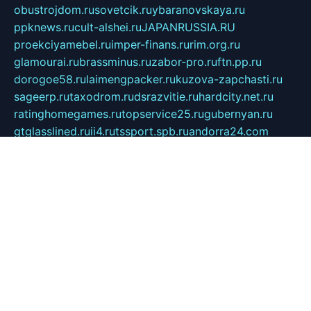
obustrojdom.ru
sovetcik.ru
ybaranovskaya.ru
ppknews.ru
cult-alshei.ru
JAPANRUSSIA.RU
proekciyamebel.ru
imper-finans.ru
rim.org.ru
glamourai.ru
brassminus.ru
zabor-pro.ru
ftn.pp.ru
dorogoe58.ru
laimengpacker.ru
kuzova-zapchasti.ru
sageerp.ru
taxodrom.ru
dsrazvitie.ru
hardcity.net.ru
ratinghomegames.ru
topservice25.ru
gubernyan.ru
gtglasslined.ru
ii4.ru
tssport.spb.ru
andorra24.com
blackwallstreet.ru
oboimos.ru
optim-doors.com.ru
ikuch.ru
nycr.org.ru
npa21.ru
vremya-ch.spb.ru
desert000.ru
ivtorgi.ru
ifiori.ru
catalog-statei.ru
dcv.org.ru
spetsmaster174.ru
ipkameryhiseeu.ru
dum26.ru
ruspol.spb.ru
fr-opendp.ru
kam-solnyshko.ru
cheyenne-arapaho.ru
sevzapmetal.spb.ru
ted-lapidus.spb.ru
parasite-eliminator.ru
sigma-complete.ru
modernworld.ru
dama-moda.ru
eholot-group.ru
sk-nvkz.ru
DRONGOLD.RU
democratia2.ru
i-farmer.ru
mass-sport.org