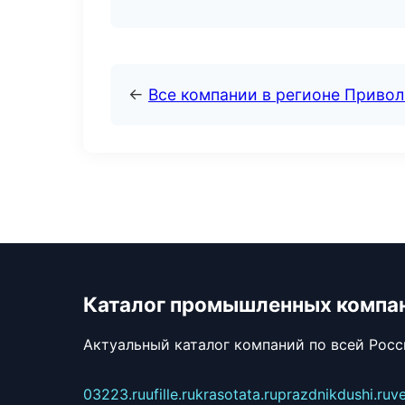
←
Все компании в регионе Приво
Каталог промышленных компа
Актуальный каталог компаний по всей Рос
03223.ru
ufille.ru
krasotata.ru
prazdnikdushi.ru
v