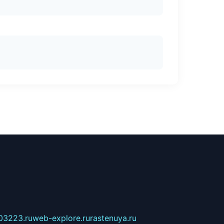
03223.ru
web-explore.ru
rastenuya.ru