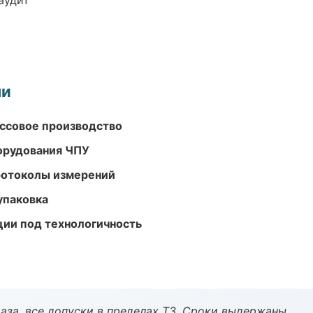
аудит
ми
ассовое производство
орудования ЧПУ
ротоколы измерений
упаковка
ции под технологичность
аза, все допуски в пределах ТЗ. Сроки выдержаны.