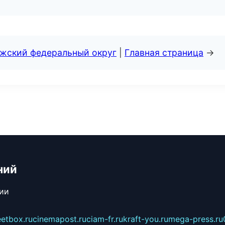
лжский федеральный округ
|
Главная страница
→
ний
сии
eetbox.ru
cinemapost.ru
ciam-fr.ru
kraft-you.ru
mega-press.ru