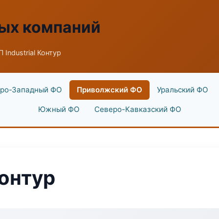
ых компаний
 Industrial Контур
ро-Западный ФО
Приволжский ФО
Уральский ФО
Южный ФО
Северо-Кавказский ФО
Контур