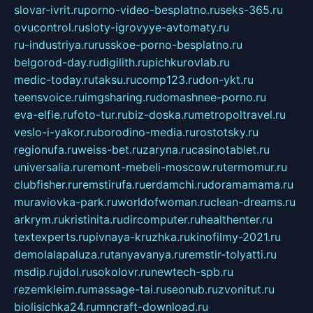
slovar-ivrit.ru
porno-video-besplatno.ru
seks-365.ru
ovucontrol.ru
sloty-igrovyye-avtomaty.ru
ru-industriya.ru
russkoe-porno-besplatno.ru
belgorod-day.ru
digilith.ru
pichkurovlab.ru
medic-today.ru
taksu.ru
comp123.ru
don-ykt.ru
teensvoice.ru
imgsharing.ru
domashnee-porno.ru
eva-elfie.ru
foto-tur.ru
biz-doska.ru
metropoltravel.ru
veslo-i-yakor.ru
borodino-media.ru
rostotsky.ru
regionufa.ru
weiss-bet.ru
zaryna.ru
casinotablet.ru
universalia.ru
remont-mebeli-moscow.ru
termomur.ru
clubfisher.ru
remstirufa.ru
erdamchi.ru
doramamama.ru
muraviovka-park.ru
worldofwoman.ru
clean-dreams.ru
arkrym.ru
kristinita.ru
dircomputer.ru
healthenter.ru
textexperts.ru
pivnaya-kruzhka.ru
kinofilmy-2021.ru
demolalapaluza.ru
tanyavanya.ru
remstir-tolyatti.ru
msdip.ru
jdol.ru
sokolovr.ru
newtech-spb.ru
rezemkleim.ru
massage-tai.ru
seonub.ru
zvonitut.ru
biolisichka24.ru
mncraft-download.ru