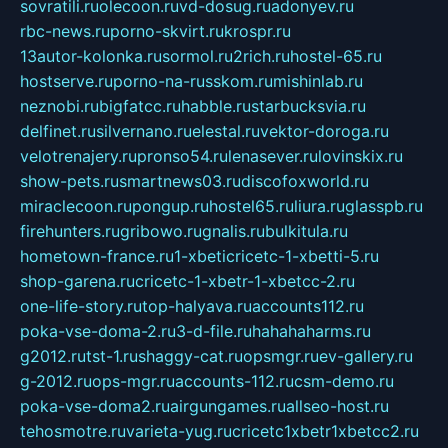
sovratili.ru
olecoon.ru
vd-dosug.ru
adonyev.ru
rbc-news.ru
porno-skvirt.ru
krospr.ru
13autor-kolonka.ru
sormol.ru
2rich.ru
hostel-65.ru
hostserve.ru
porno-na-russkom.ru
mishinlab.ru
neznobi.ru
bigfatcc.ru
habble.ru
starbucksvia.ru
delfinet.ru
silvernano.ru
elestal.ru
vektor-doroga.ru
velotrenajery.ru
pronso54.ru
lenasever.ru
lovinskix.ru
show-pets.ru
smartnews03.ru
discofoxworld.ru
miraclecoon.ru
pongup.ru
hostel65.ru
liura.ru
glasspb.ru
firehunters.ru
gribowo.ru
gnalis.ru
bulkitula.ru
hometown-france.ru
1-xbeticricetc-1-xbetti-5.ru
shop-garena.ru
cricetc-1-xbetr-1-xbetcc-2.ru
one-life-story.ru
top-halyava.ru
accounts112.ru
poka-vse-doma-2.ru
3-d-file.ru
hahahaharms.ru
g2012.ru
tst-1.ru
shaggy-cat.ru
opsmgr.ru
ev-gallery.ru
g-2012.ru
ops-mgr.ru
accounts-112.ru
csm-demo.ru
poka-vse-doma2.ru
airgungames.ru
allseo-host.ru
tehosmotre.ru
varieta-yug.ru
cricetc1xbetr1xbetcc2.ru