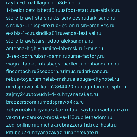
raytor-d.ru
atillagunn.ru
3d-file.ru
1xbeticricetc1xbetti5.ru
uafoot-statti.ru
e-abis1c.ru
store-brawl-stars.ru
kts-services.ru
dark-sand.ru
sindika-01.ru
sp-life.ru
x-legion.ru
sib-archives.ru
e-abis-1-c.ru
sindika01.ru
venda-festival.ru
store-brawlstars.ru
dooraleksandria.ru
antenna-highly.ru
mine-lab-msk.ru
1-mus.ru
3-sex-porn.ru
ban-damn.ru
purse-factory.ru
viagra-tablet.ru
fasbags.ru
adler-jun.ru
bandamn.ru
fincontech.ru
3sexporn.ru
1mus.ru
darksand.ru
rebus-toys.ru
minelab-msk.ru
alabuga-cityhotel.ru
medsprawo-4-ka.ru
2864420.ru
blagodarenie-spb.ru
zajmy24.ru
tovudyi-4-kuhnyanazakaz.ru
brazzerscom.ru
medsprawo4ka.ru
xehyroo5kuhnyanazakaz.ru
fabrikayfabrikaefabrika.ru
vskrytie-zamkov-moskva-113.ru
biletnadom.ru
zed-online.ru
pimchax.ru
brazzers-hd.ru
z-host.ru
kitubeu2kuhnyanazakaz.ru
naperekate.ru