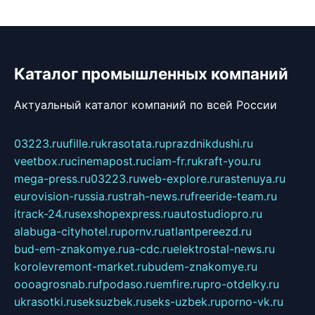
Каталог промышленных компаний
Актуальный каталог компаний по всей России
03223.ru
ufille.ru
krasotata.ru
prazdnikdushi.ru
veetbox.ru
cinemapost.ru
ciam-fr.ru
kraft-you.ru
mega-press.ru
03223.ru
web-explore.ru
rastenuya.ru
eurovision-russia.ru
strah-news.ru
freeride-team.ru
itrack-24.ru
sexshopexpress.ru
autostudiopro.ru
alabuga-cityhotel.ru
pornv.ru
atlantpereezd.ru
bud-em-znakomye.ru
a-cdc.ru
elektrostal-news.ru
korolevremont-market.ru
budem-znakomye.ru
oooagrosnab.ru
fpodaso.ru
emfire.ru
pro-otdelky.ru
ukrasotki.ru
seksuzbek.ru
seks-uzbek.ru
porno-vk.ru