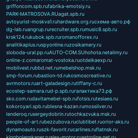
griffoncom.spb.ru
fabrika-emotsiy.ru
PARK-MATROSOVA.RU
agat.spb.ru
avtoyurist-moskva1.ru
hardware.org.ru
схема-авто.рф
dg-lab.ru
angrup.ru
recruiter.spb.ru
music8.spb.ru
krsk124.ru
kubok.spb.ru
romanofforex.ru
analitikaplus.ru
spyonline.ru
zosikamery.ru
sloboda-ural.pp.ru
AUTO-COM.SU
hohota.net
alimy.ru
online-z.com
aromat-vostoka.ru
otdelkaexp.ru
mobilvest.ru
bbd.net.ru
mebelshop.msk.ru
smp-forum.ru
bastion-td.ru
kosmoscreative.ru
avrmotors.ru
art-galadesign.ru
tiffany-c.ru
ecostep-samara.ru
d-p.spb.ru
галактика73.рф
sko.com.ru
davitamebel-spb.ru
fotsis.ru
tesiaes.ru
kokoroyari.spb.ru
blesna-kazan.ru
mossilver.ru
lenderoq.ru
sergeydobrin.ru
tochkazvuka.msk.ru
people-of-art.ru
bezzubova.ru
clubtibet.ru
orior-aks.ru
dynamoauto.ru
szk-favorit.ru
carlines.ru
flatnsk.ru
kingbolenskaner.ru
alex-motor.ru
astroline.net.ru