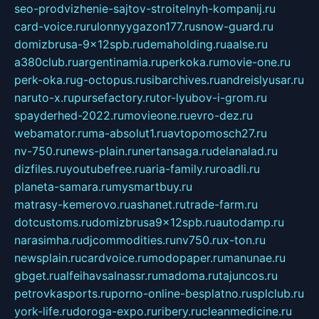
seo-prodvizhenie-sajtov-stroitelnyh-kompanij.ru
card-voice.ru
rulonnyygazon177.ru
snow-guard.ru
domizbrusa-9x12spb.ru
demaholding.ru
aalse.ru
a380club.ru
argentinamia.ru
perkoka.ru
movie-one.ru
perk-oka.ru
g-octopus.ru
sibarchives.ru
andreislyusar.ru
naruto-x.ru
pursefactory.ru
tor-lyubov-i-grom.ru
spayderhed-2022.ru
movieone.ru
evro-dez.ru
webamator.ru
ma-absolut1.ru
avtopomosch27.ru
nv-750.ru
news-plain.ru
nertansaga.ru
delanalad.ru
dizfiles.ru
youtubefree.ru
aria-family.ru
roadli.ru
planeta-samara.ru
mysmartbuy.ru
matrasy-kemerovo.ru
ashanet.ru
trade-farm.ru
dotcustoms.ru
domizbrusa9x12spb.ru
autodamp.ru
narasimha.ru
djcommodities.ru
nv750.ru
x-ton.ru
newsplain.ru
cardvoice.ru
modopaper.ru
manunae.ru
gbget.ru
alfeihavsalnassr.ru
madoma.ru
tajuncos.ru
petrovkasports.ru
porno-online-besplatno.ru
splclub.ru
york-life.ru
doroga-expo.ru
ribery.ru
cleanmedicine.ru