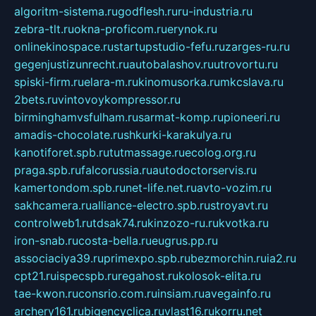
algoritm-sistema.ru
godflesh.ru
ru-industria.ru
zebra-tlt.ru
okna-proficom.ru
erynok.ru
onlinekinospace.ru
startupstudio-fefu.ru
zarges-ru.ru
gegenjustizunrecht.ru
autobalashov.ru
utrovortu.ru
spiski-firm.ru
elara-m.ru
kinomusorka.ru
mkcslava.ru
2bets.ru
vintovoykompressor.ru
birminghamvsfulham.ru
sarmat-komp.ru
pioneeri.ru
amadis-chocolate.ru
shkurki-karakulya.ru
kanotiforet.spb.ru
tutmassage.ru
ecolog.org.ru
praga.spb.ru
falcorussia.ru
autodoctorservis.ru
kamertondom.spb.ru
net-life.net.ru
avto-vozim.ru
sakhcamera.ru
alliance-electro.spb.ru
stroyavt.ru
controlweb1.ru
tdsak74.ru
kinzozo-ru.ru
kvotka.ru
iron-snab.ru
costa-bella.ru
eugrus.pp.ru
associaciya39.ru
primexpo.spb.ru
bezmorchin.ru
ia2.ru
cpt21.ru
ispecspb.ru
regahost.ru
kolosok-elita.ru
tae-kwon.ru
consrio.com.ru
insiam.ru
avegainfo.ru
archery161.ru
bigencyclica.ru
vlast16.ru
korru.net