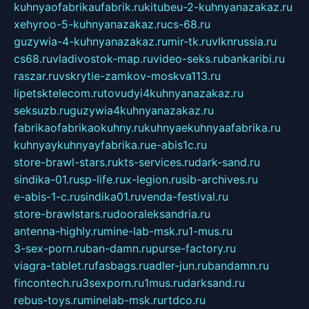
kuhnyaofabrikaufabrik.ru
kitubeu-2-kuhnyanazakaz.ru
xehyroo-5-kuhnyanazakaz.ru
cs-68.ru
guzywia-4-kuhnyanazakaz.ru
mir-tk.ru
vlknrussia.ru
cs68.ru
vladivostok-map.ru
video-seks.ru
bankaribi.ru
raszar.ru
vskrytie-zamkov-moskva113.ru
lipetsktelecom.ru
tovudyi4kuhnyanazakaz.ru
seksuzb.ru
guzywia4kuhnyanazakaz.ru
fabrikaofabrikaokuhny.ru
kuhnyaekuhnyaafabrika.ru
kuhnyaykuhnyayfabrika.ru
e-abis1c.ru
store-brawl-stars.ru
kts-services.ru
dark-sand.ru
sindika-01.ru
sp-life.ru
x-legion.ru
sib-archives.ru
e-abis-1-c.ru
sindika01.ru
venda-festival.ru
store-brawlstars.ru
dooraleksandria.ru
antenna-highly.ru
mine-lab-msk.ru
1-mus.ru
3-sex-porn.ru
ban-damn.ru
purse-factory.ru
viagra-tablet.ru
fasbags.ru
adler-jun.ru
bandamn.ru
fincontech.ru
3sexporn.ru
1mus.ru
darksand.ru
rebus-toys.ru
minelab-msk.ru
rtdco.ru