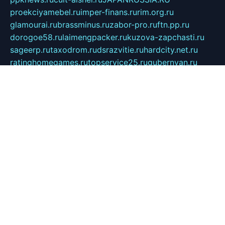
proekciyamebel.ru
imper-finans.ru
rim.org.ru
glamourai.ru
brassminus.ru
zabor-pro.ru
ftn.pp.ru
dorogoe58.ru
laimengpacker.ru
kuzova-zapchasti.ru
sageerp.ru
taxodrom.ru
dsrazvitie.ru
hardcity.net.ru
ratinghomegames.ru
topservice25.ru
gubernyan.ru
gtglasslined.ru
ii4.ru
tssport.spb.ru
andorra24.com
blackwallstreet.ru
oboimos.ru
optim-doors.com.ru
ikuch.ru
nycr.org.ru
npa21.ru
vremya-ch.spb.ru
desert000.ru
ivtorgi.ru
ifiori.ru
catalog-statei.ru
dcv.org.ru
spetsmaster174.ru
ipkameryhiseeu.ru
dum26.ru
ruspol.spb.ru
fr-opendp.ru
kam-solnyshko.ru
cheyenne-arapaho.ru
sevzapmetal.spb.ru
ted-lapidus.spb.ru
parasite-eliminator.ru
sigma-complete.ru
modernworld.ru
dama-moda.ru
eholot-group.ru
sk-nvkz.ru
DRONGOLD.RU
democratia2.ru
i-farmer.ru
mass-sport.org
jablonex.spb.ru
bookmess.ru
linkword.ru