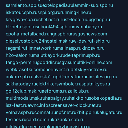
sarmiento.spb.su
extelopedia.ru
lammin-suo.spb.ru
iskatour.spb.ru
snpi.org.ru
running-line.ru
krygeva-spa.ru
chel.net.ru
rust-loco.ru
dugshop.ru
hl-beta.spb.ru
school494.spb.ru
mymubaby.ru
epoha-metalband.ru
ngr.spb.ru
rusgosnews.com
dieselvostok.ru
24hostel.msk.ru
w-dev.ru
f-ship.ru
regsmi.ru
filmnetwork.ru
malinasp.ru
kinosvin.ru
h2o-salon.ru
malutkayork.ru
deltaprim.spb.ru
tango-perm.ru
gooddir.ru
sgv.su
multiki-online.com
webkrasotki.com
cherinvest.ru
detskiy-ostrov.ru
ankou.spb.ru
alvesta1.ru
pdf-creator.ru
nix-files.org.ru
sakhatoday.ru
elektrikersymboler.ru
sputnikyes.ru
golf2club.msk.ru
aeforums.ru
zallclub.ru
multimodal.msk.ru
habaigry.ru
haikko.ru
sobakopedia.ru
isz-fest.ru
ewnc.info
screensaver-clock.net.ru
volnav.spb.ru
comnat.ru
npf.net.ru
7bit.pp.ru
kalugatur.ru
tesiaes.ru
card.com.ru
kazanka.spb.ru
gildiya-kuznecov.ru
kameryboavision.ru