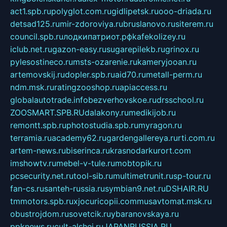
act1.spb.ru
polyglot.com.ru
gidlipetsk.ru
ooo-driada.ru
detsad125.ru
mir-zdoroviya.ru
bruslanovo.ru
siterem.ru
council.spb.ru
лодкипатриот.рф
kafekolizey.ru
iclub.net.ru
gazon-easy.ru
sugarepilekb.ru
grinox.ru
pylesostineco.ru
msts-ozarenie.ru
kameryjooan.ru
artemovskij.ru
dopler.spb.ru
aid70.ru
metall-perm.ru
ndm.msk.ru
ratingzooshop.ru
apiaccess.ru
globalautotrade.info
bezverhovskoe.ru
drsschool.ru
ZOOSMART.SPB.RU
dalakony.ru
medikijob.ru
remontt.spb.ru
photostudia.spb.ru
myragon.ru
terramia.ru
academy62.ru
gardengallereya.ru
rti.com.ru
artem-news.ru
biserinca.ru
krasnodarkurort.com
imshowtv.ru
mebel-v-tule.ru
mobtopik.ru
pcsecurity.net.ru
tool-sib.ru
multimetrunit.ru
sp-tour.ru
fan-cs.ru
santeh-russia.ru
symbian9.net.ru
DSHAIR.RU
tmmotors.spb.ru
xjocuricopii.com
musavtomat.msk.ru
obustrojdom.ru
sovetcik.ru
ybaranovskaya.ru
ppknews.ru
cult-alshei.ru
JAPANRUSSIA.RU