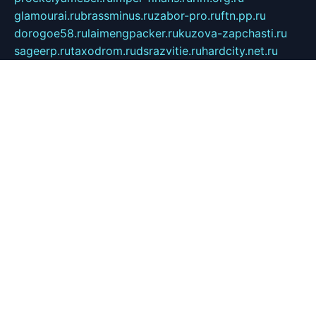
glamourai.ru
brassminus.ru
zabor-pro.ru
ftn.pp.ru
dorogoe58.ru
laimengpacker.ru
kuzova-zapchasti.ru
sageerp.ru
taxodrom.ru
dsrazvitie.ru
hardcity.net.ru
ratinghomegames.ru
topservice25.ru
gubernyan.ru
gtglasslined.ru
ii4.ru
tssport.spb.ru
andorra24.com
blackwallstreet.ru
oboimos.ru
optim-doors.com.ru
ikuch.ru
nycr.org.ru
npa21.ru
vremya-ch.spb.ru
desert000.ru
ivtorgi.ru
ifiori.ru
catalog-statei.ru
dcv.org.ru
spetsmaster174.ru
ipkameryhiseeu.ru
dum26.ru
ruspol.spb.ru
fr-opendp.ru
kam-solnyshko.ru
cheyenne-arapaho.ru
sevzapmetal.spb.ru
ted-lapidus.spb.ru
parasite-eliminator.ru
sigma-complete.ru
modernworld.ru
dama-moda.ru
eholot-group.ru
sk-nvkz.ru
DRONGOLD.RU
democratia2.ru
i-farmer.ru
mass-sport.org
jablonex.spb.ru
bookmess.ru
linkword.ru
refineua.com.ru
cs-spec.net.ru
altay-mebel.ru
DNK-THEATRE.RU
mechaniks.spb.ru
ipcamtechage.ru