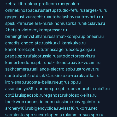
zebra-tlt.ru
okna-proficom.ru
erynok.ru
onlinekinospace.ru
startupstudio-fefu.ru
zarges-ru.ru
gegenjustizunrecht.ru
autobalashov.ru
utrovortu.ru
spiski-firm.ru
elara-m.ru
kinomusorka.ru
mkcslava.ru
2bets.ru
vintovoykompressor.ru
birminghamvsfulham.ru
sarmat-komp.ru
pioneeri.ru
amadis-chocolate.ru
shkurki-karakulya.ru
kanotiforet.spb.ru
tutmassage.ru
ecolog.org.ru
praga.spb.ru
falcorussia.ru
autodoctorservis.ru
kamertondom.spb.ru
net-life.net.ru
avto-vozim.ru
sakhcamera.ru
alliance-electro.spb.ru
stroyavt.ru
controlweb1.ru
tdsak74.ru
kinzozo-ru.ru
kvotka.ru
iron-snab.ru
costa-bella.ru
eugrus.pp.ru
associaciya39.ru
primexpo.spb.ru
bezmorchin.ru
ia2.ru
cpt21.ru
ispecspb.ru
regahost.ru
kolosok-elita.ru
tae-kwon.ru
consrio.com.ru
insiam.ru
avegainfo.ru
archery161.ru
bigencyclica.ru
vlast16.ru
korru.net
sarmiento.spb.su
extelopedia.ru
lammin-suo.spb.ru