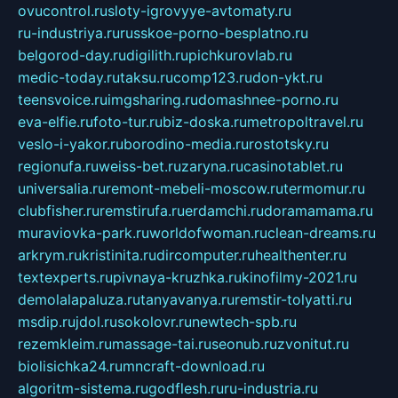
ovucontrol.ru
sloty-igrovyye-avtomaty.ru
ru-industriya.ru
russkoe-porno-besplatno.ru
belgorod-day.ru
digilith.ru
pichkurovlab.ru
medic-today.ru
taksu.ru
comp123.ru
don-ykt.ru
teensvoice.ru
imgsharing.ru
domashnee-porno.ru
eva-elfie.ru
foto-tur.ru
biz-doska.ru
metropoltravel.ru
veslo-i-yakor.ru
borodino-media.ru
rostotsky.ru
regionufa.ru
weiss-bet.ru
zaryna.ru
casinotablet.ru
universalia.ru
remont-mebeli-moscow.ru
termomur.ru
clubfisher.ru
remstirufa.ru
erdamchi.ru
doramamama.ru
muraviovka-park.ru
worldofwoman.ru
clean-dreams.ru
arkrym.ru
kristinita.ru
dircomputer.ru
healthenter.ru
textexperts.ru
pivnaya-kruzhka.ru
kinofilmy-2021.ru
demolalapaluza.ru
tanyavanya.ru
remstir-tolyatti.ru
msdip.ru
jdol.ru
sokolovr.ru
newtech-spb.ru
rezemkleim.ru
massage-tai.ru
seonub.ru
zvonitut.ru
biolisichka24.ru
mncraft-download.ru
algoritm-sistema.ru
godflesh.ru
ru-industria.ru