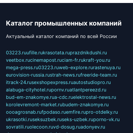
Каталог промышленных компаний
Актуальный каталог компаний по всей России
03223.ru
ufille.ru
krasotata.ru
prazdnikdushi.ru
veetbox.ru
cinemapost.ru
ciam-fr.ru
kraft-you.ru
mega-press.ru
03223.ru
web-explore.ru
rastenuya.ru
eurovision-russia.ru
strah-news.ru
freeride-team.ru
itrack-24.ru
sexshopexpress.ru
autostudiopro.ru
alabuga-cityhotel.ru
pornv.ru
atlantpereezd.ru
bud-em-znakomye.ru
a-cdc.ru
elektrostal-news.ru
korolevremont-market.ru
budem-znakomye.ru
oooagrosnab.ru
fpodaso.ru
emfire.ru
pro-otdelky.ru
ukrasotki.ru
seksuzbek.ru
seks-uzbek.ru
porno-vk.ru
sovratili.ru
olecoon.ru
vd-dosug.ru
adonyev.ru