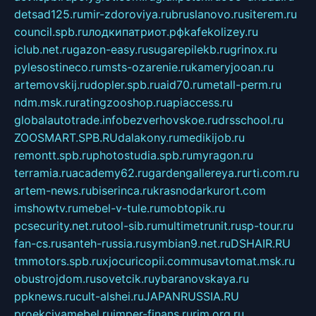
detsad125.ru
mir-zdoroviya.ru
bruslanovo.ru
siterem.ru
council.spb.ru
лодкипатриот.рф
kafekolizey.ru
iclub.net.ru
gazon-easy.ru
sugarepilekb.ru
grinox.ru
pylesostineco.ru
msts-ozarenie.ru
kameryjooan.ru
artemovskij.ru
dopler.spb.ru
aid70.ru
metall-perm.ru
ndm.msk.ru
ratingzooshop.ru
apiaccess.ru
globalautotrade.info
bezverhovskoe.ru
drsschool.ru
ZOOSMART.SPB.RU
dalakony.ru
medikijob.ru
remontt.spb.ru
photostudia.spb.ru
myragon.ru
terramia.ru
academy62.ru
gardengallereya.ru
rti.com.ru
artem-news.ru
biserinca.ru
krasnodarkurort.com
imshowtv.ru
mebel-v-tule.ru
mobtopik.ru
pcsecurity.net.ru
tool-sib.ru
multimetrunit.ru
sp-tour.ru
fan-cs.ru
santeh-russia.ru
symbian9.net.ru
DSHAIR.RU
tmmotors.spb.ru
xjocuricopii.com
musavtomat.msk.ru
obustrojdom.ru
sovetcik.ru
ybaranovskaya.ru
ppknews.ru
cult-alshei.ru
JAPANRUSSIA.RU
proekciyamebel.ru
imper-finans.ru
rim.org.ru