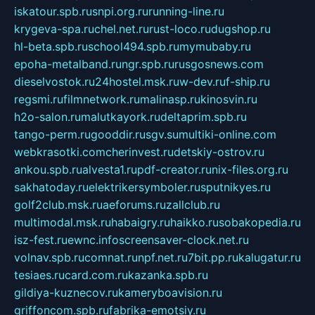
iskatour.spb.ru
snpi.org.ru
running-line.ru
krygeva-spa.ru
chel.net.ru
rust-loco.ru
dugshop.ru
hl-beta.spb.ru
school494.spb.ru
mymubaby.ru
epoha-metalband.ru
ngr.spb.ru
rusgosnews.com
dieselvostok.ru
24hostel.msk.ru
w-dev.ru
f-ship.ru
regsmi.ru
filmnetwork.ru
malinasp.ru
kinosvin.ru
h2o-salon.ru
malutkayork.ru
deltaprim.spb.ru
tango-perm.ru
gooddir.ru
sgv.su
multiki-online.com
webkrasotki.com
cherinvest.ru
detskiy-ostrov.ru
ankou.spb.ru
alvesta1.ru
pdf-creator.ru
nix-files.org.ru
sakhatoday.ru
elektrikersymboler.ru
sputnikyes.ru
golf2club.msk.ru
aeforums.ru
zallclub.ru
multimodal.msk.ru
habaigry.ru
haikko.ru
sobakopedia.ru
isz-fest.ru
ewnc.info
screensaver-clock.net.ru
volnav.spb.ru
comnat.ru
npf.net.ru
7bit.pp.ru
kalugatur.ru
tesiaes.ru
card.com.ru
kazanka.spb.ru
gildiya-kuznecov.ru
kameryboavision.ru
griffoncom.spb.ru
fabrika-emotsiy.ru