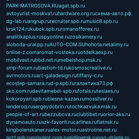
PARK-MATROSOVA.RU
agat.spb.ru
avtoyurist-moskva1.ru
hardware.org.ru
схема-авто.рф
dg-lab.ru
angrup.ru
recruiter.spb.ru
music8.spb.ru
krsk124.ru
kubok.spb.ru
romanofforex.ru
analitikaplus.ru
spyonline.ru
zosikamery.ru
sloboda-ural.pp.ru
AUTO-COM.SU
hohota.net
alimy.ru
online-z.com
aromat-vostoka.ru
otdelkaexp.ru
mobilvest.ru
bbd.net.ru
mebelshop.msk.ru
smp-forum.ru
bastion-td.ru
kosmoscreative.ru
avrmotors.ru
art-galadesign.ru
tiffany-c.ru
ecostep-samara.ru
d-p.spb.ru
галактика73.рф
sko.com.ru
davitamebel-spb.ru
fotsis.ru
tesiaes.ru
kokoroyari.spb.ru
blesna-kazan.ru
mossilver.ru
lenderoq.ru
sergeydobrin.ru
tochkazvuka.msk.ru
people-of-art.ru
bezzubova.ru
clubtibet.ru
orior-aks.ru
dynamoauto.ru
szk-favorit.ru
carlines.ru
flatnsk.ru
kingbolenskaner.ru
alex-motor.ru
astroline.net.ru
act1.spb.ru
polyglot.com.ru
gidlipetsk.ru
ooo-driada.ru