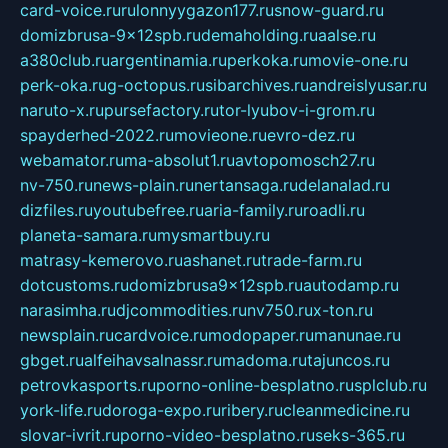
card-voice.ru
rulonnyygazon177.ru
snow-guard.ru
domizbrusa-9x12spb.ru
demaholding.ru
aalse.ru
a380club.ru
argentinamia.ru
perkoka.ru
movie-one.ru
perk-oka.ru
g-octopus.ru
sibarchives.ru
andreislyusar.ru
naruto-x.ru
pursefactory.ru
tor-lyubov-i-grom.ru
spayderhed-2022.ru
movieone.ru
evro-dez.ru
webamator.ru
ma-absolut1.ru
avtopomosch27.ru
nv-750.ru
news-plain.ru
nertansaga.ru
delanalad.ru
dizfiles.ru
youtubefree.ru
aria-family.ru
roadli.ru
planeta-samara.ru
mysmartbuy.ru
matrasy-kemerovo.ru
ashanet.ru
trade-farm.ru
dotcustoms.ru
domizbrusa9x12spb.ru
autodamp.ru
narasimha.ru
djcommodities.ru
nv750.ru
x-ton.ru
newsplain.ru
cardvoice.ru
modopaper.ru
manunae.ru
gbget.ru
alfeihavsalnassr.ru
madoma.ru
tajuncos.ru
petrovkasports.ru
porno-online-besplatno.ru
splclub.ru
york-life.ru
doroga-expo.ru
ribery.ru
cleanmedicine.ru
slovar-ivrit.ru
porno-video-besplatno.ru
seks-365.ru