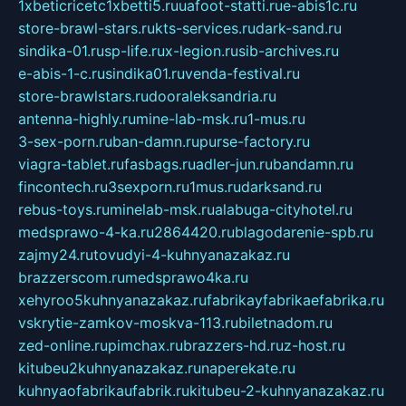
1xbeticricetc1xbetti5.ru
uafoot-statti.ru
e-abis1c.ru
store-brawl-stars.ru
kts-services.ru
dark-sand.ru
sindika-01.ru
sp-life.ru
x-legion.ru
sib-archives.ru
e-abis-1-c.ru
sindika01.ru
venda-festival.ru
store-brawlstars.ru
dooraleksandria.ru
antenna-highly.ru
mine-lab-msk.ru
1-mus.ru
3-sex-porn.ru
ban-damn.ru
purse-factory.ru
viagra-tablet.ru
fasbags.ru
adler-jun.ru
bandamn.ru
fincontech.ru
3sexporn.ru
1mus.ru
darksand.ru
rebus-toys.ru
minelab-msk.ru
alabuga-cityhotel.ru
medsprawo-4-ka.ru
2864420.ru
blagodarenie-spb.ru
zajmy24.ru
tovudyi-4-kuhnyanazakaz.ru
brazzerscom.ru
medsprawo4ka.ru
xehyroo5kuhnyanazakaz.ru
fabrikayfabrikaefabrika.ru
vskrytie-zamkov-moskva-113.ru
biletnadom.ru
zed-online.ru
pimchax.ru
brazzers-hd.ru
z-host.ru
kitubeu2kuhnyanazakaz.ru
naperekate.ru
kuhnyaofabrikaufabrik.ru
kitubeu-2-kuhnyanazakaz.ru