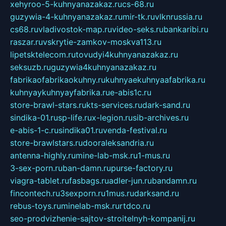
xehyroo-5-kuhnyanazakaz.ru
cs-68.ru
guzywia-4-kuhnyanazakaz.ru
mir-tk.ru
vlknrussia.ru
cs68.ru
vladivostok-map.ru
video-seks.ru
bankaribi.ru
raszar.ru
vskrytie-zamkov-moskva113.ru
lipetsktelecom.ru
tovudyi4kuhnyanazakaz.ru
seksuzb.ru
guzywia4kuhnyanazakaz.ru
fabrikaofabrikaokuhny.ru
kuhnyaekuhnyaafabrika.ru
kuhnyaykuhnyayfabrika.ru
e-abis1c.ru
store-brawl-stars.ru
kts-services.ru
dark-sand.ru
sindika-01.ru
sp-life.ru
x-legion.ru
sib-archives.ru
e-abis-1-c.ru
sindika01.ru
venda-festival.ru
store-brawlstars.ru
dooraleksandria.ru
antenna-highly.ru
mine-lab-msk.ru
1-mus.ru
3-sex-porn.ru
ban-damn.ru
purse-factory.ru
viagra-tablet.ru
fasbags.ru
adler-jun.ru
bandamn.ru
fincontech.ru
3sexporn.ru
1mus.ru
darksand.ru
rebus-toys.ru
minelab-msk.ru
rtdco.ru
seo-prodvizhenie-sajtov-stroitelnyh-kompanij.ru