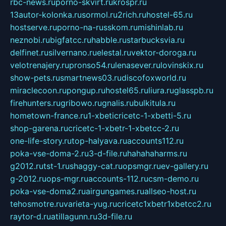
rbc-news.ru
porno-skvirt.ru
krospr.ru
13autor-kolonka.ru
sormol.ru
2rich.ru
hostel-65.ru
hostserve.ru
porno-na-russkom.ru
mishinlab.ru
neznobi.ru
bigfatcc.ru
habble.ru
starbucksvia.ru
delfinet.ru
silvernano.ru
elestal.ru
vektor-doroga.ru
velotrenajery.ru
pronso54.ru
lenasever.ru
lovinskix.ru
show-pets.ru
smartnews03.ru
discofoxworld.ru
miraclecoon.ru
pongup.ru
hostel65.ru
liura.ru
glasspb.ru
firehunters.ru
gribowo.ru
gnalis.ru
bulkitula.ru
hometown-france.ru
1-xbeticricetc-1-xbetti-5.ru
shop-garena.ru
cricetc-1-xbetr-1-xbetcc-2.ru
one-life-story.ru
top-halyava.ru
accounts112.ru
poka-vse-doma-2.ru
3-d-file.ru
hahahaharms.ru
g2012.ru
tst-1.ru
shaggy-cat.ru
opsmgr.ru
ev-gallery.ru
g-2012.ru
ops-mgr.ru
accounts-112.ru
csm-demo.ru
poka-vse-doma2.ru
airgungames.ru
allseo-host.ru
tehosmotre.ru
varieta-yug.ru
cricetc1xbetr1xbetcc2.ru
raytor-d.ru
atillagunn.ru
3d-file.ru