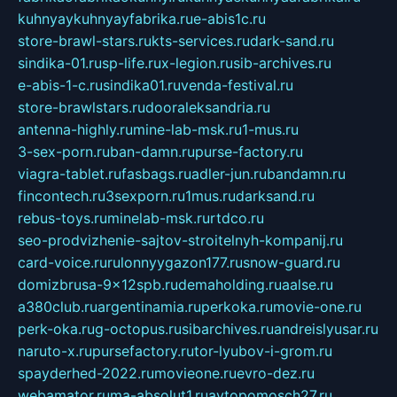
kuhnyaykuhnyayfabrika.ru
e-abis1c.ru
store-brawl-stars.ru
kts-services.ru
dark-sand.ru
sindika-01.ru
sp-life.ru
x-legion.ru
sib-archives.ru
e-abis-1-c.ru
sindika01.ru
venda-festival.ru
store-brawlstars.ru
dooraleksandria.ru
antenna-highly.ru
mine-lab-msk.ru
1-mus.ru
3-sex-porn.ru
ban-damn.ru
purse-factory.ru
viagra-tablet.ru
fasbags.ru
adler-jun.ru
bandamn.ru
fincontech.ru
3sexporn.ru
1mus.ru
darksand.ru
rebus-toys.ru
minelab-msk.ru
rtdco.ru
seo-prodvizhenie-sajtov-stroitelnyh-kompanij.ru
card-voice.ru
rulonnyygazon177.ru
snow-guard.ru
domizbrusa-9x12spb.ru
demaholding.ru
aalse.ru
a380club.ru
argentinamia.ru
perkoka.ru
movie-one.ru
perk-oka.ru
g-octopus.ru
sibarchives.ru
andreislyusar.ru
naruto-x.ru
pursefactory.ru
tor-lyubov-i-grom.ru
spayderhed-2022.ru
movieone.ru
evro-dez.ru
webamator.ru
ma-absolut1.ru
avtopomosch27.ru