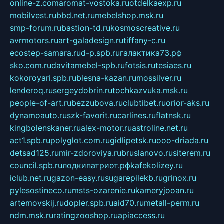
online-z.com
aromat-vostoka.ru
otdelkaexp.ru
mobilvest.ru
bbd.net.ru
mebelshop.msk.ru
smp-forum.ru
bastion-td.ru
kosmoscreative.ru
avrmotors.ru
art-galadesign.ru
tiffany-c.ru
ecostep-samara.ru
d-p.spb.ru
галактика73.рф
sko.com.ru
davitamebel-spb.ru
fotsis.ru
tesiaes.ru
kokoroyari.spb.ru
blesna-kazan.ru
mossilver.ru
lenderoq.ru
sergeydobrin.ru
tochkazvuka.msk.ru
people-of-art.ru
bezzubova.ru
clubtibet.ru
orior-aks.ru
dynamoauto.ru
szk-favorit.ru
carlines.ru
flatnsk.ru
kingbolenskaner.ru
alex-motor.ru
astroline.net.ru
act1.spb.ru
polyglot.com.ru
gidlipetsk.ru
ooo-driada.ru
detsad125.ru
mir-zdoroviya.ru
bruslanovo.ru
siterem.ru
council.spb.ru
лодкипатриот.рф
kafekolizey.ru
iclub.net.ru
gazon-easy.ru
sugarepilekb.ru
grinox.ru
pylesostineco.ru
msts-ozarenie.ru
kameryjooan.ru
artemovskij.ru
dopler.spb.ru
aid70.ru
metall-perm.ru
ndm.msk.ru
ratingzooshop.ru
apiaccess.ru