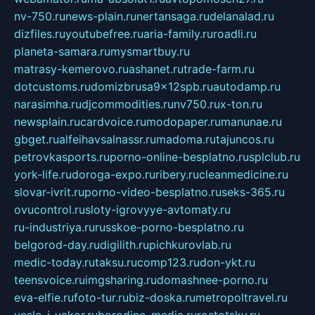
nv-750.ru
news-plain.ru
nertansaga.ru
delanalad.ru
dizfiles.ru
youtubefree.ru
aria-family.ru
roadli.ru
planeta-samara.ru
mysmartbuy.ru
matrasy-kemerovo.ru
ashanet.ru
trade-farm.ru
dotcustoms.ru
domizbrusa9x12spb.ru
autodamp.ru
narasimha.ru
djcommodities.ru
nv750.ru
x-ton.ru
newsplain.ru
cardvoice.ru
modopaper.ru
manunae.ru
gbget.ru
alfeihavsalnassr.ru
madoma.ru
tajuncos.ru
petrovkasports.ru
porno-online-besplatno.ru
splclub.ru
york-life.ru
doroga-expo.ru
ribery.ru
cleanmedicine.ru
slovar-ivrit.ru
porno-video-besplatno.ru
seks-365.ru
ovucontrol.ru
sloty-igrovyye-avtomaty.ru
ru-industriya.ru
russkoe-porno-besplatno.ru
belgorod-day.ru
digilith.ru
pichkurovlab.ru
medic-today.ru
taksu.ru
comp123.ru
don-ykt.ru
teensvoice.ru
imgsharing.ru
domashnee-porno.ru
eva-elfie.ru
foto-tur.ru
biz-doska.ru
metropoltravel.ru
veslo-i-yakor.ru
borodino-media.ru
rostotsky.ru