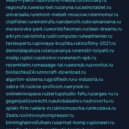
regionufa.ru
weiss-bet.ru
zaryna.ru
casinotablet.ru
universalia.ru
remont-mebeli-moscow.ru
termomur.ru
clubfisher.ru
remstirufa.ru
erdamchi.ru
doramamama.ru
muraviovka-park.ru
worldofwoman.ru
clean-dreams.ru
arkrym.ru
kristinita.ru
dircomputer.ru
healthenter.ru
textexperts.ru
pivnaya-kruzhka.ru
kinofilmy-2021.ru
demolalapaluza.ru
tanyavanya.ru
remstir-tolyatti.ru
msdip.ru
jdol.ru
sokolovr.ru
newtech-spb.ru
rezemkleim.ru
massage-tai.ru
seonub.ru
zvonitut.ru
biolisichka24.ru
mncraft-download.ru
algoritm-sistema.ru
godflesh.ru
ru-industria.ru
zebra-tlt.ru
okna-proficom.ru
erynok.ru
onlinekinospace.ru
startupstudio-fefu.ru
zarges-ru.ru
gegenjustizunrecht.ru
autobalashov.ru
utrovortu.ru
spiski-firm.ru
elara-m.ru
kinomusorka.ru
mkcslava.ru
2bets.ru
vintovoykompressor.ru
birminghamvsfulham.ru
sarmat-komp.ru
pioneeri.ru