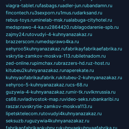
viagra-tablet.ru
fasbags.ru
adler-jun.ru
bandamn.ru
fincontech.ru
3sexporn.ru
1mus.ru
darksand.ru
rebus-toys.ru
minelab-msk.ru
alabuga-cityhotel.ru
medsprawo-4-ka.ru
2864420.ru
blagodarenie-spb.ru
zajmy24.ru
tovudyi-4-kuhnyanazakaz.ru
brazzerscom.ru
medsprawo4ka.ru
xehyroo5kuhnyanazakaz.ru
fabrikayfabrikaefabrika.ru
vskrytie-zamkov-moskva-113.ru
biletnadom.ru
zed-online.ru
pimchax.ru
brazzers-hd.ru
z-host.ru
kitubeu2kuhnyanazakaz.ru
naperekate.ru
kuhnyaofabrikaufabrik.ru
kitubeu-2-kuhnyanazakaz.ru
xehyroo-5-kuhnyanazakaz.ru
cs-68.ru
guzywia-4-kuhnyanazakaz.ru
mir-tk.ru
vlknrussia.ru
cs68.ru
vladivostok-map.ru
video-seks.ru
bankaribi.ru
raszar.ru
vskrytie-zamkov-moskva113.ru
lipetsktelecom.ru
tovudyi4kuhnyanazakaz.ru
seksuzb.ru
guzywia4kuhnyanazakaz.ru
fabrikaofabrikaokuhny.ru
kuhnyaekuhnyaafabrika.ru