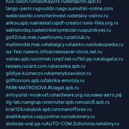
h2o-salon.ru
malutkayork.ru
deltaprim.spb.ru
tango-perm.ru
gooddir.ru
sgv.su
multiki-online.com
webkrasotki.com
cherinvest.ru
detskiy-ostrov.ru
ankou.spb.ru
alvesta1.ru
pdf-creator.ru
nix-files.org.ru
sakhatoday.ru
elektrikersymboler.ru
sputnikyes.ru
golf2club.msk.ru
aeforums.ru
zallclub.ru
multimodal.msk.ru
habaigry.ru
haikko.ru
sobakopedia.ru
isz-fest.ru
ewnc.info
screensaver-clock.net.ru
volnav.spb.ru
comnat.ru
npf.net.ru
7bit.pp.ru
kalugatur.ru
tesiaes.ru
card.com.ru
kazanka.spb.ru
gildiya-kuznecov.ru
kameryboavision.ru
griffoncom.spb.ru
fabrika-emotsiy.ru
PARK-MATROSOVA.RU
agat.spb.ru
avtoyurist-moskva1.ru
hardware.org.ru
схема-авто.рф
dg-lab.ru
angrup.ru
recruiter.spb.ru
music8.spb.ru
krsk124.ru
kubok.spb.ru
romanofforex.ru
analitikaplus.ru
spyonline.ru
zosikamery.ru
sloboda-ural.pp.ru
AUTO-COM.SU
hohota.net
alimy.ru