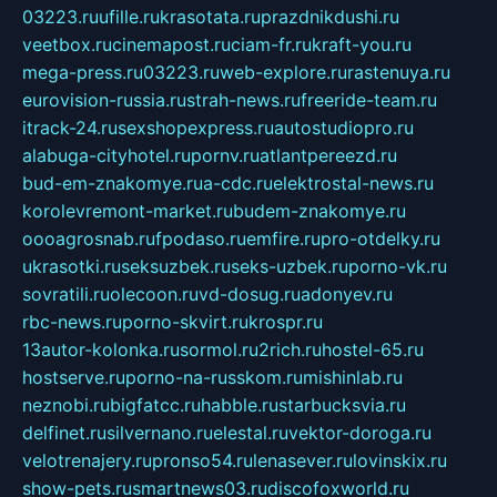
03223.ru
ufille.ru
krasotata.ru
prazdnikdushi.ru
veetbox.ru
cinemapost.ru
ciam-fr.ru
kraft-you.ru
mega-press.ru
03223.ru
web-explore.ru
rastenuya.ru
eurovision-russia.ru
strah-news.ru
freeride-team.ru
itrack-24.ru
sexshopexpress.ru
autostudiopro.ru
alabuga-cityhotel.ru
pornv.ru
atlantpereezd.ru
bud-em-znakomye.ru
a-cdc.ru
elektrostal-news.ru
korolevremont-market.ru
budem-znakomye.ru
oooagrosnab.ru
fpodaso.ru
emfire.ru
pro-otdelky.ru
ukrasotki.ru
seksuzbek.ru
seks-uzbek.ru
porno-vk.ru
sovratili.ru
olecoon.ru
vd-dosug.ru
adonyev.ru
rbc-news.ru
porno-skvirt.ru
krospr.ru
13autor-kolonka.ru
sormol.ru
2rich.ru
hostel-65.ru
hostserve.ru
porno-na-russkom.ru
mishinlab.ru
neznobi.ru
bigfatcc.ru
habble.ru
starbucksvia.ru
delfinet.ru
silvernano.ru
elestal.ru
vektor-doroga.ru
velotrenajery.ru
pronso54.ru
lenasever.ru
lovinskix.ru
show-pets.ru
smartnews03.ru
discofoxworld.ru