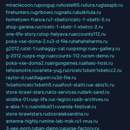
miraclecoon.ru
pongup.ru
hostel65.ru
liura.ru
glasspb.ru
firehunters.ru
gribowo.ru
gnalis.ru
bulkitula.ru
hometown-france.ru
1-xbeticricetc-1-xbetti-5.ru
shop-garena.ru
cricetc-1-xbetr-1-xbetcc-2.ru
one-life-story.ru
top-halyava.ru
accounts112.ru
poka-vse-doma-2.ru
3-d-file.ru
hahahaharms.ru
g2012.ru
tst-1.ru
shaggy-cat.ru
opsmgr.ru
ev-gallery.ru
g-2012.ru
ops-mgr.ru
accounts-112.ru
csm-demo.ru
poka-vse-doma2.ru
airgungames.ru
allseo-host.ru
tehosmotre.ru
varieta-yug.ru
cricetc1xbetr1xbetcc2.ru
raytor-d.ru
atillagunn.ru
3d-file.ru
1xbeticricetc1xbetti5.ru
uafoot-statti.ru
e-abis1c.ru
store-brawl-stars.ru
kts-services.ru
dark-sand.ru
sindika-01.ru
sp-life.ru
x-legion.ru
sib-archives.ru
e-abis-1-c.ru
sindika01.ru
venda-festival.ru
store-brawlstars.ru
dooraleksandria.ru
antenna-highly.ru
mine-lab-msk.ru
1-mus.ru
3-sex-porn.ru
ban-damn.ru
purse-factory.ru