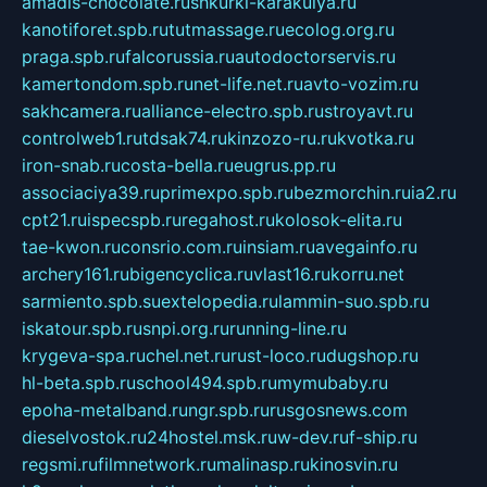
amadis-chocolate.ru
shkurki-karakulya.ru
kanotiforet.spb.ru
tutmassage.ru
ecolog.org.ru
praga.spb.ru
falcorussia.ru
autodoctorservis.ru
kamertondom.spb.ru
net-life.net.ru
avto-vozim.ru
sakhcamera.ru
alliance-electro.spb.ru
stroyavt.ru
controlweb1.ru
tdsak74.ru
kinzozo-ru.ru
kvotka.ru
iron-snab.ru
costa-bella.ru
eugrus.pp.ru
associaciya39.ru
primexpo.spb.ru
bezmorchin.ru
ia2.ru
cpt21.ru
ispecspb.ru
regahost.ru
kolosok-elita.ru
tae-kwon.ru
consrio.com.ru
insiam.ru
avegainfo.ru
archery161.ru
bigencyclica.ru
vlast16.ru
korru.net
sarmiento.spb.su
extelopedia.ru
lammin-suo.spb.ru
iskatour.spb.ru
snpi.org.ru
running-line.ru
krygeva-spa.ru
chel.net.ru
rust-loco.ru
dugshop.ru
hl-beta.spb.ru
school494.spb.ru
mymubaby.ru
epoha-metalband.ru
ngr.spb.ru
rusgosnews.com
dieselvostok.ru
24hostel.msk.ru
w-dev.ru
f-ship.ru
regsmi.ru
filmnetwork.ru
malinasp.ru
kinosvin.ru