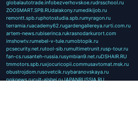
globalautotrade.info
bezverhovskoe.ru
drsschool.ru
ZOOSMART.SPB.RU
dalakony.ru
medikijob.ru
remontt.spb.ru
photostudia.spb.ru
myragon.ru
terramia.ru
academy62.ru
gardengallereya.ru
rti.com.ru
artem-news.ru
biserinca.ru
krasnodarkurort.com
imshowtv.ru
mebel-v-tule.ru
mobtopik.ru
pcsecurity.net.ru
tool-sib.ru
multimetrunit.ru
sp-tour.ru
fan-cs.ru
santeh-russia.ru
symbian9.net.ru
DSHAIR.RU
tmmotors.spb.ru
xjocuricopii.com
musavtomat.msk.ru
obustrojdom.ru
sovetcik.ru
ybaranovskaya.ru
ppknews.ru
cult-alshei.ru
JAPANRUSSIA.RU
proekciyamebel.ru
imper-finans.ru
rim.org.ru
glamourai.ru
brassminus.ru
zabor-pro.ru
ftn.pp.ru
dorogoe58.ru
laimengpacker.ru
kuzova-zapchasti.ru
sageerp.ru
taxodrom.ru
dsrazvitie.ru
hardcity.net.ru
ratinghomegames.ru
topservice25.ru
gubernyan.ru
gtglasslined.ru
ii4.ru
tssport.spb.ru
andorra24.com
blackwallstreet.ru
oboimos.ru
optim-doors.com.ru