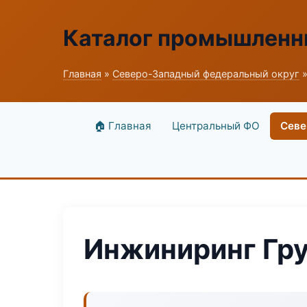
Каталог промышленн
Главная
»
Северо-Западный федеральный округ
»
🏠 Главная
Центральный ФО
Севе
Инжиниринг Гру