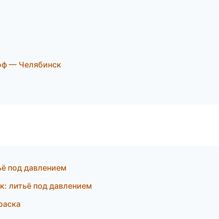
оф — Челябинск
ьё под давлением
к: литьё под давлением
раска