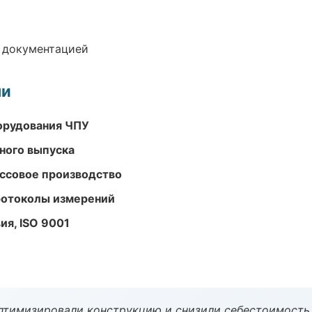
е документацией
ми
орудования ЧПУ
ного выпуска
ассовое производство
ротоколы измерений
ия, ISO 9001
птимизировали конструкцию и снизили себестоимость