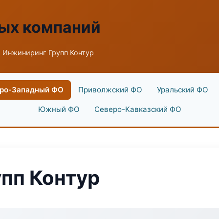
ых компаний
 Инжиниринг Групп Контур
ро-Западный ФО
Приволжский ФО
Уральский ФО
Южный ФО
Северо-Кавказский ФО
пп Контур