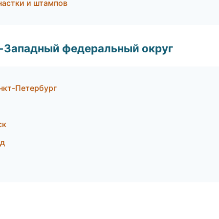
настки и штампов
о-Западный федеральный округ
нкт-Петербург
ск
ад