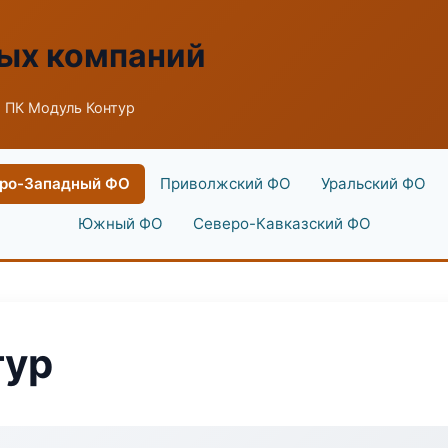
ых компаний
 ПК Модуль Контур
ро-Западный ФО
Приволжский ФО
Уральский ФО
Южный ФО
Северо-Кавказский ФО
тур