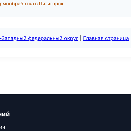
ермообработка в Пятигорск
о-Западный федеральный округ
|
Главная страница
ний
сии