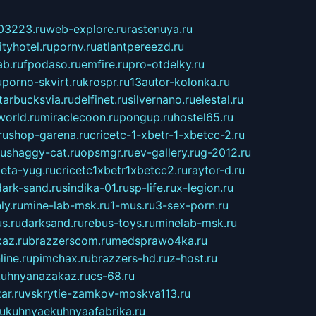
03223.ru
web-explore.ru
rastenuya.ru
tyhotel.ru
pornv.ru
atlantpereezd.ru
b.ru
fpodaso.ru
emfire.ru
pro-otdelky.ru
u
porno-skvirt.ru
krospr.ru
13autor-kolonka.ru
tarbucksvia.ru
delfinet.ru
silvernano.ru
elestal.ru
world.ru
miraclecoon.ru
pongup.ru
hostel65.ru
ru
shop-garena.ru
cricetc-1-xbetr-1-xbetcc-2.ru
ru
shaggy-cat.ru
opsmgr.ru
ev-gallery.ru
g-2012.ru
ieta-yug.ru
cricetc1xbetr1xbetcc2.ru
raytor-d.ru
dark-sand.ru
sindika-01.ru
sp-life.ru
x-legion.ru
ly.ru
mine-lab-msk.ru
1-mus.ru
3-sex-porn.ru
s.ru
darksand.ru
rebus-toys.ru
minelab-msk.ru
az.ru
brazzerscom.ru
medsprawo4ka.ru
line.ru
pimchax.ru
brazzers-hd.ru
z-host.ru
uhnyanazakaz.ru
cs-68.ru
ar.ru
vskrytie-zamkov-moskva113.ru
ru
kuhnyaekuhnyaafabrika.ru