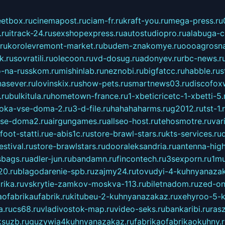
eetbox.ru
cinemapost.ru
ciam-fr.ru
kraft-you.ru
mega-press.ru
.ru
itrack-24.ru
sexshopexpress.ru
autostudiopro.ru
alabuga-ci
ru
korolevremont-market.ru
budem-znakomye.ru
oooagrosna
k.ru
sovratili.ru
olecoon.ru
vd-dosug.ru
adonyev.ru
rbc-news.r
-na-russkom.ru
mishinlab.ru
neznobi.ru
bigfatcc.ru
habble.ru
s
nasever.ru
lovinskix.ru
show-pets.ru
smartnews03.ru
discofox
.ru
bulkitula.ru
hometown-france.ru
1-xbeticricetc-1-xbetti-5.
oka-vse-doma-2.ru
3-d-file.ru
hahahaharms.ru
g2012.ru
tst-1.
se-doma2.ru
airgungames.ru
allseo-host.ru
tehosmotre.ru
var
foot-statti.ru
e-abis1c.ru
store-brawl-stars.ru
kts-services.ru
stival.ru
store-brawlstars.ru
dooraleksandria.ru
antenna-high
sbags.ru
adler-jun.ru
bandamn.ru
fincontech.ru
3sexporn.ru
1mu
0.ru
blagodarenie-spb.ru
zajmy24.ru
tovudyi-4-kuhnyanazak
rika.ru
vskrytie-zamkov-moskva-113.ru
biletnadom.ru
zed-on
ofabrikaufabrik.ru
kitubeu-2-kuhnyanazakaz.ru
xehyroo-5-k
a.ru
cs68.ru
vladivostok-map.ru
video-seks.ru
bankaribi.ru
rasz
ksuzb.ru
guzywia4kuhnyanazakaz.ru
fabrikaofabrikaokuhny.