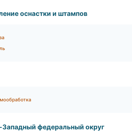
ление оснастки и штампов
ва
ль
рмообработка
о-Западный федеральный округ