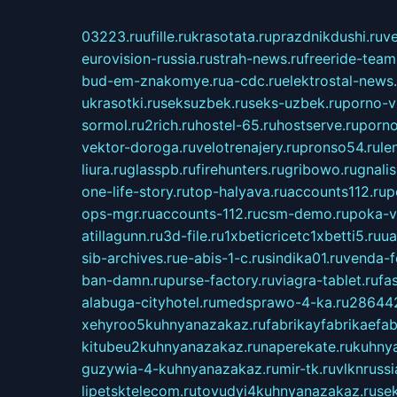
03223.ru
ufille.ru
krasotata.ru
prazdnikdushi.ru
v
eurovision-russia.ru
strah-news.ru
freeride-team
bud-em-znakomye.ru
a-cdc.ru
elektrostal-news.
ukrasotki.ru
seksuzbek.ru
seks-uzbek.ru
porno-v
sormol.ru
2rich.ru
hostel-65.ru
hostserve.ru
porno
vektor-doroga.ru
velotrenajery.ru
pronso54.ru
le
liura.ru
glasspb.ru
firehunters.ru
gribowo.ru
gnalis
one-life-story.ru
top-halyava.ru
accounts112.ru
p
ops-mgr.ru
accounts-112.ru
csm-demo.ru
poka-v
atillagunn.ru
3d-file.ru
1xbeticricetc1xbetti5.ru
ua
sib-archives.ru
e-abis-1-c.ru
sindika01.ru
venda-fe
ban-damn.ru
purse-factory.ru
viagra-tablet.ru
fa
alabuga-cityhotel.ru
medsprawo-4-ka.ru
286442
xehyroo5kuhnyanazakaz.ru
fabrikayfabrikaefab
kitubeu2kuhnyanazakaz.ru
naperekate.ru
kuhnya
guzywia-4-kuhnyanazakaz.ru
mir-tk.ru
vlknrussi
lipetsktelecom.ru
tovudyi4kuhnyanazakaz.ru
se