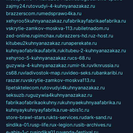
zajmy24.ru
tovudyi-4-kuhnyanazakaz.ru
brazzerscom.ru
medsprawo4ka.ru
xehyroo5kuhnyanazakaz.ru
fabrikayfabrikaefabrika.ru
vskrytie-zamkov-moskva-113.ru
biletnadom.ru
zed-online.ru
pimchax.ru
brazzers-hd.ru
z-host.ru
kitubeu2kuhnyanazakaz.ru
naperekate.ru
kuhnyaofabrikaufabrik.ru
kitubeu-2-kuhnyanazakaz.ru
xehyroo-5-kuhnyanazakaz.ru
cs-68.ru
guzywia-4-kuhnyanazakaz.ru
mir-tk.ru
vlknrussia.ru
cs68.ru
vladivostok-map.ru
video-seks.ru
bankaribi.ru
raszar.ru
vskrytie-zamkov-moskva113.ru
lipetsktelecom.ru
tovudyi4kuhnyanazakaz.ru
seksuzb.ru
guzywia4kuhnyanazakaz.ru
fabrikaofabrikaokuhny.ru
kuhnyaekuhnyaafabrika.ru
kuhnyaykuhnyayfabrika.ru
e-abis1c.ru
store-brawl-stars.ru
kts-services.ru
dark-sand.ru
sindika-01.ru
sp-life.ru
x-legion.ru
sib-archives.ru
e-abis-1-c.ru
sindika01.ru
venda-festival.ru