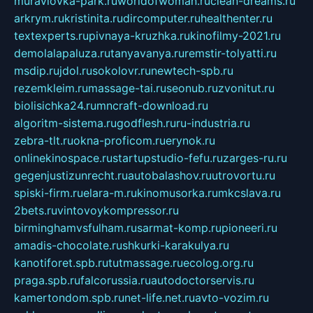
muraviovka-park.ru
worldofwoman.ru
clean-dreams.ru
arkrym.ru
kristinita.ru
dircomputer.ru
healthenter.ru
textexperts.ru
pivnaya-kruzhka.ru
kinofilmy-2021.ru
demolalapaluza.ru
tanyavanya.ru
remstir-tolyatti.ru
msdip.ru
jdol.ru
sokolovr.ru
newtech-spb.ru
rezemkleim.ru
massage-tai.ru
seonub.ru
zvonitut.ru
biolisichka24.ru
mncraft-download.ru
algoritm-sistema.ru
godflesh.ru
ru-industria.ru
zebra-tlt.ru
okna-proficom.ru
erynok.ru
onlinekinospace.ru
startupstudio-fefu.ru
zarges-ru.ru
gegenjustizunrecht.ru
autobalashov.ru
utrovortu.ru
spiski-firm.ru
elara-m.ru
kinomusorka.ru
mkcslava.ru
2bets.ru
vintovoykompressor.ru
birminghamvsfulham.ru
sarmat-komp.ru
pioneeri.ru
amadis-chocolate.ru
shkurki-karakulya.ru
kanotiforet.spb.ru
tutmassage.ru
ecolog.org.ru
praga.spb.ru
falcorussia.ru
autodoctorservis.ru
kamertondom.spb.ru
net-life.net.ru
avto-vozim.ru