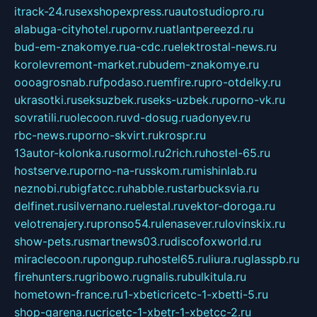
itrack-24.ru
sexshopexpress.ru
autostudiopro.ru
alabuga-cityhotel.ru
pornv.ru
atlantpereezd.ru
bud-em-znakomye.ru
a-cdc.ru
elektrostal-news.ru
korolevremont-market.ru
budem-znakomye.ru
oooagrosnab.ru
fpodaso.ru
emfire.ru
pro-otdelky.ru
ukrasotki.ru
seksuzbek.ru
seks-uzbek.ru
porno-vk.ru
sovratili.ru
olecoon.ru
vd-dosug.ru
adonyev.ru
rbc-news.ru
porno-skvirt.ru
krospr.ru
13autor-kolonka.ru
sormol.ru
2rich.ru
hostel-65.ru
hostserve.ru
porno-na-russkom.ru
mishinlab.ru
neznobi.ru
bigfatcc.ru
habble.ru
starbucksvia.ru
delfinet.ru
silvernano.ru
elestal.ru
vektor-doroga.ru
velotrenajery.ru
pronso54.ru
lenasever.ru
lovinskix.ru
show-pets.ru
smartnews03.ru
discofoxworld.ru
miraclecoon.ru
pongup.ru
hostel65.ru
liura.ru
glasspb.ru
firehunters.ru
gribowo.ru
gnalis.ru
bulkitula.ru
hometown-france.ru
1-xbeticricetc-1-xbetti-5.ru
shop-garena.ru
cricetc-1-xbetr-1-xbetcc-2.ru