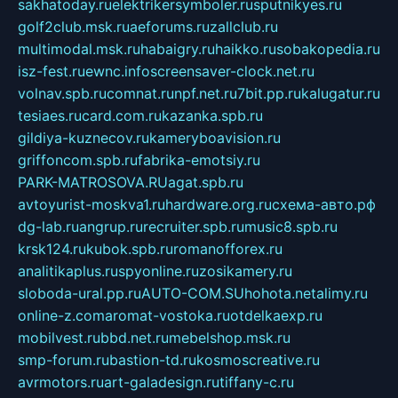
sakhatoday.ru
elektrikersymboler.ru
sputnikyes.ru
golf2club.msk.ru
aeforums.ru
zallclub.ru
multimodal.msk.ru
habaigry.ru
haikko.ru
sobakopedia.ru
isz-fest.ru
ewnc.info
screensaver-clock.net.ru
volnav.spb.ru
comnat.ru
npf.net.ru
7bit.pp.ru
kalugatur.ru
tesiaes.ru
card.com.ru
kazanka.spb.ru
gildiya-kuznecov.ru
kameryboavision.ru
griffoncom.spb.ru
fabrika-emotsiy.ru
PARK-MATROSOVA.RU
agat.spb.ru
avtoyurist-moskva1.ru
hardware.org.ru
схема-авто.рф
dg-lab.ru
angrup.ru
recruiter.spb.ru
music8.spb.ru
krsk124.ru
kubok.spb.ru
romanofforex.ru
analitikaplus.ru
spyonline.ru
zosikamery.ru
sloboda-ural.pp.ru
AUTO-COM.SU
hohota.net
alimy.ru
online-z.com
aromat-vostoka.ru
otdelkaexp.ru
mobilvest.ru
bbd.net.ru
mebelshop.msk.ru
smp-forum.ru
bastion-td.ru
kosmoscreative.ru
avrmotors.ru
art-galadesign.ru
tiffany-c.ru