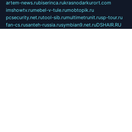
artem-news.ru
biserinca.ru
krasnodarkurort.com
imshowtv.ru
mebel-v-tule.ru
mobtopik.ru
pcsecurity.net.ru
tool-sib.ru
multimetrunit.ru
sp-tour.ru
fan-cs.ru
santeh-russia.ru
symbian9.net.ru
DSHAIR.RU
tmmotors.spb.ru
xjocuricopii.com
musavtomat.msk.ru
obustrojdom.ru
sovetcik.ru
ybaranovskaya.ru
ppknews.ru
cult-alshei.ru
JAPANRUSSIA.RU
proekciyamebel.ru
imper-finans.ru
rim.org.ru
glamourai.ru
brassminus.ru
zabor-pro.ru
ftn.pp.ru
dorogoe58.ru
laimengpacker.ru
kuzova-zapchasti.ru
sageerp.ru
taxodrom.ru
dsrazvitie.ru
hardcity.net.ru
ratinghomegames.ru
topservice25.ru
gubernyan.ru
gtglasslined.ru
ii4.ru
tssport.spb.ru
andorra24.com
blackwallstreet.ru
oboimos.ru
optim-doors.com.ru
ikuch.ru
nycr.org.ru
npa21.ru
vremya-ch.spb.ru
desert000.ru
ivtorgi.ru
ifiori.ru
catalog-statei.ru
dcv.org.ru
spetsmaster174.ru
ipkameryhiseeu.ru
dum26.ru
ruspol.spb.ru
fr-opendp.ru
kam-solnyshko.ru