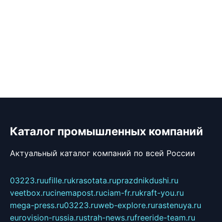
Каталог промышленных компаний
Актуальный каталог компаний по всей России
03223.ru
ufille.ru
krasotata.ru
prazdnikdushi.ru
veetbox.ru
cinemapost.ru
ciam-fr.ru
kraft-you.ru
mega-press.ru
03223.ru
web-explore.ru
rastenuya.ru
eurovision-russia.ru
strah-news.ru
freeride-team.ru