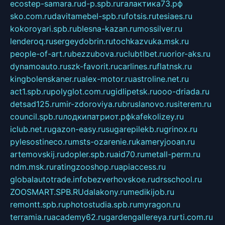
ecostep-samara.ru
d-p.spb.ru
галактика73.рф
sko.com.ru
davitamebel-spb.ru
fotsis.ru
tesiaes.ru
kokoroyari.spb.ru
blesna-kazan.ru
mossilver.ru
lenderoq.ru
sergeydobrin.ru
tochkazvuka.msk.ru
people-of-art.ru
bezzubova.ru
clubtibet.ru
orior-aks.ru
dynamoauto.ru
szk-favorit.ru
carlines.ru
flatnsk.ru
kingbolenskaner.ru
alex-motor.ru
astroline.net.ru
act1.spb.ru
polyglot.com.ru
gidlipetsk.ru
ooo-driada.ru
detsad125.ru
mir-zdoroviya.ru
bruslanovo.ru
siterem.ru
council.spb.ru
лодкипатриот.рф
kafekolizey.ru
iclub.net.ru
gazon-easy.ru
sugarepilekb.ru
grinox.ru
pylesostineco.ru
msts-ozarenie.ru
kameryjooan.ru
artemovskij.ru
dopler.spb.ru
aid70.ru
metall-perm.ru
ndm.msk.ru
ratingzooshop.ru
apiaccess.ru
globalautotrade.info
bezverhovskoe.ru
drsschool.ru
ZOOSMART.SPB.RU
dalakony.ru
medikijob.ru
remontt.spb.ru
photostudia.spb.ru
myragon.ru
terramia.ru
academy62.ru
gardengallereya.ru
rti.com.ru