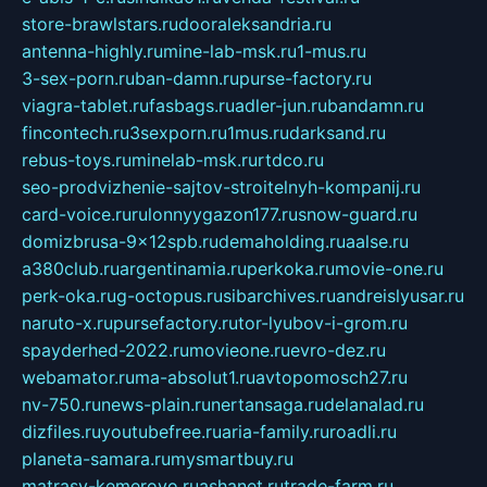
store-brawlstars.ru
dooraleksandria.ru
antenna-highly.ru
mine-lab-msk.ru
1-mus.ru
3-sex-porn.ru
ban-damn.ru
purse-factory.ru
viagra-tablet.ru
fasbags.ru
adler-jun.ru
bandamn.ru
fincontech.ru
3sexporn.ru
1mus.ru
darksand.ru
rebus-toys.ru
minelab-msk.ru
rtdco.ru
seo-prodvizhenie-sajtov-stroitelnyh-kompanij.ru
card-voice.ru
rulonnyygazon177.ru
snow-guard.ru
domizbrusa-9x12spb.ru
demaholding.ru
aalse.ru
a380club.ru
argentinamia.ru
perkoka.ru
movie-one.ru
perk-oka.ru
g-octopus.ru
sibarchives.ru
andreislyusar.ru
naruto-x.ru
pursefactory.ru
tor-lyubov-i-grom.ru
spayderhed-2022.ru
movieone.ru
evro-dez.ru
webamator.ru
ma-absolut1.ru
avtopomosch27.ru
nv-750.ru
news-plain.ru
nertansaga.ru
delanalad.ru
dizfiles.ru
youtubefree.ru
aria-family.ru
roadli.ru
planeta-samara.ru
mysmartbuy.ru
matrasy-kemerovo.ru
ashanet.ru
trade-farm.ru