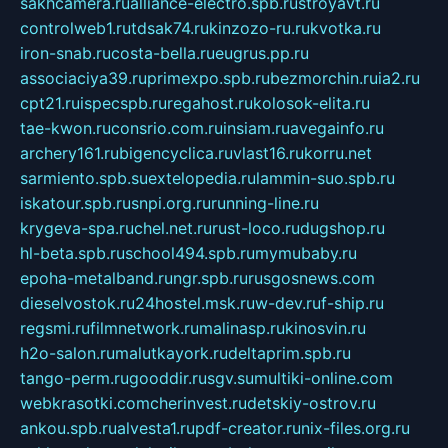
sakhcamera.ru
alliance-electro.spb.ru
stroyavt.ru
controlweb1.ru
tdsak74.ru
kinzozo-ru.ru
kvotka.ru
iron-snab.ru
costa-bella.ru
eugrus.pp.ru
associaciya39.ru
primexpo.spb.ru
bezmorchin.ru
ia2.ru
cpt21.ru
ispecspb.ru
regahost.ru
kolosok-elita.ru
tae-kwon.ru
consrio.com.ru
insiam.ru
avegainfo.ru
archery161.ru
bigencyclica.ru
vlast16.ru
korru.net
sarmiento.spb.su
extelopedia.ru
lammin-suo.spb.ru
iskatour.spb.ru
snpi.org.ru
running-line.ru
krygeva-spa.ru
chel.net.ru
rust-loco.ru
dugshop.ru
hl-beta.spb.ru
school494.spb.ru
mymubaby.ru
epoha-metalband.ru
ngr.spb.ru
rusgosnews.com
dieselvostok.ru
24hostel.msk.ru
w-dev.ru
f-ship.ru
regsmi.ru
filmnetwork.ru
malinasp.ru
kinosvin.ru
h2o-salon.ru
malutkayork.ru
deltaprim.spb.ru
tango-perm.ru
gooddir.ru
sgv.su
multiki-online.com
webkrasotki.com
cherinvest.ru
detskiy-ostrov.ru
ankou.spb.ru
alvesta1.ru
pdf-creator.ru
nix-files.org.ru