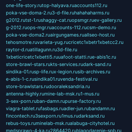
one-life-story.ru
top-halyava.ru
accounts112.ru
poka-vse-doma-2.ru
3-d-file.ru
hahahaharms.ru
g2012.ru
tst-1.ru
shaggy-cat.ru
opsmgr.ru
ev-gallery.ru
g-2012.ru
ops-mgr.ru
accounts-112.ru
csm-demo.ru
poka-vse-doma2.ru
airgungames.ru
allseo-host.ru
tehosmotre.ru
varieta-yug.ru
cricetc1xbetr1xbetcc2.ru
raytor-d.ru
atillagunn.ru
3d-file.ru
1xbeticricetc1xbetti5.ru
uafoot-statti.ru
e-abis1c.ru
store-brawl-stars.ru
kts-services.ru
dark-sand.ru
sindika-01.ru
sp-life.ru
x-legion.ru
sib-archives.ru
e-abis-1-c.ru
sindika01.ru
venda-festival.ru
store-brawlstars.ru
dooraleksandria.ru
antenna-highly.ru
mine-lab-msk.ru
1-mus.ru
3-sex-porn.ru
ban-damn.ru
purse-factory.ru
viagra-tablet.ru
fasbags.ru
adler-jun.ru
bandamn.ru
fincontech.ru
3sexporn.ru
1mus.ru
darksand.ru
rebus-toys.ru
minelab-msk.ru
alabuga-cityhotel.ru
medsprawo-4-ka.ru
2864420.ru
blagodarenie-spb.ru