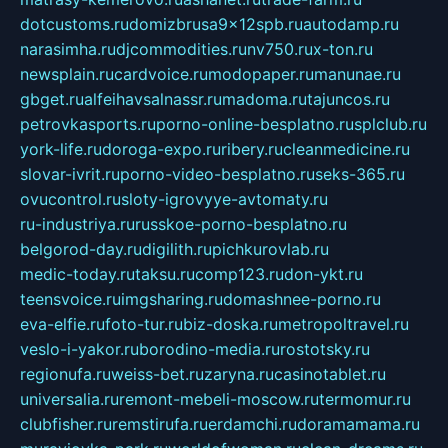
dotcustoms.ru
domizbrusa9x12spb.ru
autodamp.ru
narasimha.ru
djcommodities.ru
nv750.ru
x-ton.ru
newsplain.ru
cardvoice.ru
modopaper.ru
manunae.ru
gbget.ru
alfeihavsalnassr.ru
madoma.ru
tajuncos.ru
petrovkasports.ru
porno-online-besplatno.ru
splclub.ru
york-life.ru
doroga-expo.ru
ribery.ru
cleanmedicine.ru
slovar-ivrit.ru
porno-video-besplatno.ru
seks-365.ru
ovucontrol.ru
sloty-igrovyye-avtomaty.ru
ru-industriya.ru
russkoe-porno-besplatno.ru
belgorod-day.ru
digilith.ru
pichkurovlab.ru
medic-today.ru
taksu.ru
comp123.ru
don-ykt.ru
teensvoice.ru
imgsharing.ru
domashnee-porno.ru
eva-elfie.ru
foto-tur.ru
biz-doska.ru
metropoltravel.ru
veslo-i-yakor.ru
borodino-media.ru
rostotsky.ru
regionufa.ru
weiss-bet.ru
zaryna.ru
casinotablet.ru
universalia.ru
remont-mebeli-moscow.ru
termomur.ru
clubfisher.ru
remstirufa.ru
erdamchi.ru
doramamama.ru