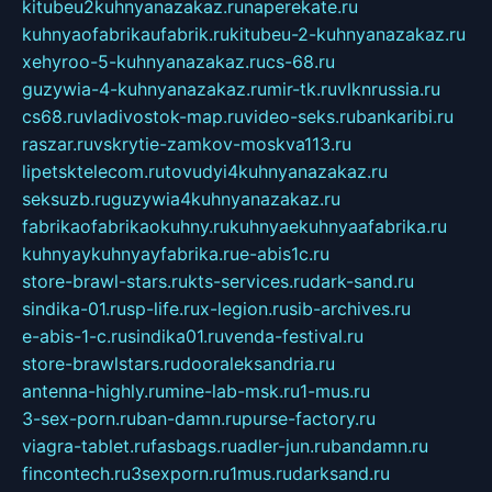
kitubeu2kuhnyanazakaz.ru
naperekate.ru
kuhnyaofabrikaufabrik.ru
kitubeu-2-kuhnyanazakaz.ru
xehyroo-5-kuhnyanazakaz.ru
cs-68.ru
guzywia-4-kuhnyanazakaz.ru
mir-tk.ru
vlknrussia.ru
cs68.ru
vladivostok-map.ru
video-seks.ru
bankaribi.ru
raszar.ru
vskrytie-zamkov-moskva113.ru
lipetsktelecom.ru
tovudyi4kuhnyanazakaz.ru
seksuzb.ru
guzywia4kuhnyanazakaz.ru
fabrikaofabrikaokuhny.ru
kuhnyaekuhnyaafabrika.ru
kuhnyaykuhnyayfabrika.ru
e-abis1c.ru
store-brawl-stars.ru
kts-services.ru
dark-sand.ru
sindika-01.ru
sp-life.ru
x-legion.ru
sib-archives.ru
e-abis-1-c.ru
sindika01.ru
venda-festival.ru
store-brawlstars.ru
dooraleksandria.ru
antenna-highly.ru
mine-lab-msk.ru
1-mus.ru
3-sex-porn.ru
ban-damn.ru
purse-factory.ru
viagra-tablet.ru
fasbags.ru
adler-jun.ru
bandamn.ru
fincontech.ru
3sexporn.ru
1mus.ru
darksand.ru