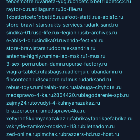
tehosmotre.ru
varieta-yug.ru
cricetc1xbetr1xbetcc2.ru
raytor-d.ru
atillagunn.ru
3d-file.ru
1xbeticricetc1xbetti5.ru
uafoot-statti.ru
e-abis1c.ru
store-brawl-stars.ru
kts-services.ru
dark-sand.ru
sindika-01.ru
sp-life.ru
x-legion.ru
sib-archives.ru
e-abis-1-c.ru
sindika01.ru
venda-festival.ru
store-brawlstars.ru
dooraleksandria.ru
antenna-highly.ru
mine-lab-msk.ru
1-mus.ru
3-sex-porn.ru
ban-damn.ru
purse-factory.ru
viagra-tablet.ru
fasbags.ru
adler-jun.ru
bandamn.ru
fincontech.ru
3sexporn.ru
1mus.ru
darksand.ru
rebus-toys.ru
minelab-msk.ru
alabuga-cityhotel.ru
medsprawo-4-ka.ru
2864420.ru
blagodarenie-spb.ru
zajmy24.ru
tovudyi-4-kuhnyanazakaz.ru
brazzerscom.ru
medsprawo4ka.ru
xehyroo5kuhnyanazakaz.ru
fabrikayfabrikaefabrika.ru
vskrytie-zamkov-moskva-113.ru
biletnadom.ru
zed-online.ru
pimchax.ru
brazzers-hd.ru
z-host.ru