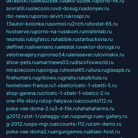
ukrasotki.ru
seksuzbek.ru
seks-uzbek.ru
porno-vk.ru
sovratili.ru
olecoon.ru
vd-dosug.ru
adonyev.ru
rbc-news.ru
porno-skvirt.ru
krospr.ru
13autor-kolonka.ru
sormol.ru
2rich.ru
hostel-65.ru
hostserve.ru
porno-na-russkom.ru
mishinlab.ru
neznobi.ru
bigfatcc.ru
habble.ru
starbucksvia.ru
delfinet.ru
silvernano.ru
elestal.ru
vektor-doroga.ru
velotrenajery.ru
pronso54.ru
lenasever.ru
lovinskix.ru
show-pets.ru
smartnews03.ru
discofoxworld.ru
miraclecoon.ru
pongup.ru
hostel65.ru
liura.ru
glasspb.ru
firehunters.ru
gribowo.ru
gnalis.ru
bulkitula.ru
hometown-france.ru
1-xbeticricetc-1-xbetti-5.ru
shop-garena.ru
cricetc-1-xbetr-1-xbetcc-2.ru
one-life-story.ru
top-halyava.ru
accounts112.ru
poka-vse-doma-2.ru
3-d-file.ru
hahahaharms.ru
g2012.ru
tst-1.ru
shaggy-cat.ru
opsmgr.ru
ev-gallery.ru
g-2012.ru
ops-mgr.ru
accounts-112.ru
csm-demo.ru
poka-vse-doma2.ru
airgungames.ru
allseo-host.ru