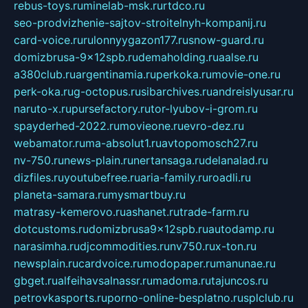
rebus-toys.ru
minelab-msk.ru
rtdco.ru
seo-prodvizhenie-sajtov-stroitelnyh-kompanij.ru
card-voice.ru
rulonnyygazon177.ru
snow-guard.ru
domizbrusa-9x12spb.ru
demaholding.ru
aalse.ru
a380club.ru
argentinamia.ru
perkoka.ru
movie-one.ru
perk-oka.ru
g-octopus.ru
sibarchives.ru
andreislyusar.ru
naruto-x.ru
pursefactory.ru
tor-lyubov-i-grom.ru
spayderhed-2022.ru
movieone.ru
evro-dez.ru
webamator.ru
ma-absolut1.ru
avtopomosch27.ru
nv-750.ru
news-plain.ru
nertansaga.ru
delanalad.ru
dizfiles.ru
youtubefree.ru
aria-family.ru
roadli.ru
planeta-samara.ru
mysmartbuy.ru
matrasy-kemerovo.ru
ashanet.ru
trade-farm.ru
dotcustoms.ru
domizbrusa9x12spb.ru
autodamp.ru
narasimha.ru
djcommodities.ru
nv750.ru
x-ton.ru
newsplain.ru
cardvoice.ru
modopaper.ru
manunae.ru
gbget.ru
alfeihavsalnassr.ru
madoma.ru
tajuncos.ru
petrovkasports.ru
porno-online-besplatno.ru
splclub.ru