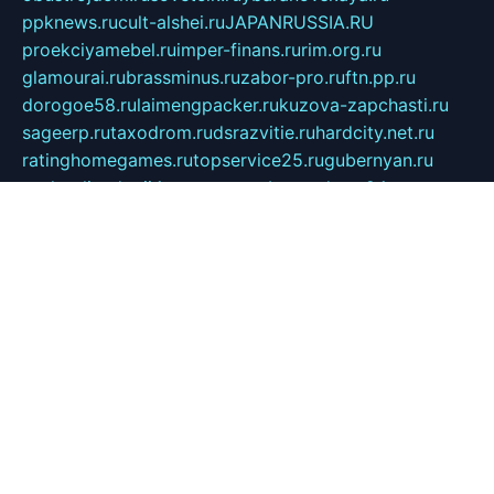
ppknews.ru
cult-alshei.ru
JAPANRUSSIA.RU
proekciyamebel.ru
imper-finans.ru
rim.org.ru
glamourai.ru
brassminus.ru
zabor-pro.ru
ftn.pp.ru
dorogoe58.ru
laimengpacker.ru
kuzova-zapchasti.ru
sageerp.ru
taxodrom.ru
dsrazvitie.ru
hardcity.net.ru
ratinghomegames.ru
topservice25.ru
gubernyan.ru
gtglasslined.ru
ii4.ru
tssport.spb.ru
andorra24.com
blackwallstreet.ru
oboimos.ru
optim-doors.com.ru
ikuch.ru
nycr.org.ru
npa21.ru
vremya-ch.spb.ru
desert000.ru
ivtorgi.ru
ifiori.ru
catalog-statei.ru
dcv.org.ru
spetsmaster174.ru
ipkameryhiseeu.ru
dum26.ru
ruspol.spb.ru
fr-opendp.ru
kam-solnyshko.ru
cheyenne-arapaho.ru
sevzapmetal.spb.ru
ted-lapidus.spb.ru
parasite-eliminator.ru
sigma-complete.ru
modernworld.ru
dama-moda.ru
eholot-group.ru
sk-nvkz.ru
DRONGOLD.RU
democratia2.ru
i-farmer.ru
mass-sport.org
jablonex.spb.ru
bookmess.ru
linkword.ru