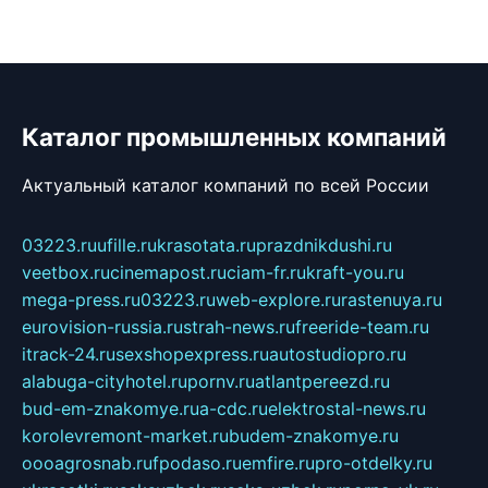
Каталог промышленных компаний
Актуальный каталог компаний по всей России
03223.ru
ufille.ru
krasotata.ru
prazdnikdushi.ru
veetbox.ru
cinemapost.ru
ciam-fr.ru
kraft-you.ru
mega-press.ru
03223.ru
web-explore.ru
rastenuya.ru
eurovision-russia.ru
strah-news.ru
freeride-team.ru
itrack-24.ru
sexshopexpress.ru
autostudiopro.ru
alabuga-cityhotel.ru
pornv.ru
atlantpereezd.ru
bud-em-znakomye.ru
a-cdc.ru
elektrostal-news.ru
korolevremont-market.ru
budem-znakomye.ru
oooagrosnab.ru
fpodaso.ru
emfire.ru
pro-otdelky.ru