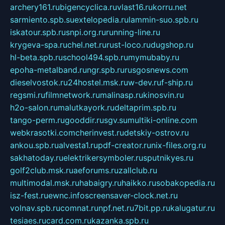
archery161.ru
bigencyclica.ru
vlast16.ru
korru.net
sarmiento.spb.su
extelopedia.ru
lammin-suo.spb.ru
iskatour.spb.ru
snpi.org.ru
running-line.ru
krygeva-spa.ru
chel.net.ru
rust-loco.ru
dugshop.ru
hl-beta.spb.ru
school494.spb.ru
mymubaby.ru
epoha-metalband.ru
ngr.spb.ru
rusgosnews.com
dieselvostok.ru
24hostel.msk.ru
w-dev.ru
f-ship.ru
regsmi.ru
filmnetwork.ru
malinasp.ru
kinosvin.ru
h2o-salon.ru
malutkayork.ru
deltaprim.spb.ru
tango-perm.ru
gooddir.ru
sgv.su
multiki-online.com
webkrasotki.com
cherinvest.ru
detskiy-ostrov.ru
ankou.spb.ru
alvesta1.ru
pdf-creator.ru
nix-files.org.ru
sakhatoday.ru
elektrikersymboler.ru
sputnikyes.ru
golf2club.msk.ru
aeforums.ru
zallclub.ru
multimodal.msk.ru
habaigry.ru
haikko.ru
sobakopedia.ru
isz-fest.ru
ewnc.info
screensaver-clock.net.ru
volnav.spb.ru
comnat.ru
npf.net.ru
7bit.pp.ru
kalugatur.ru
tesiaes.ru
card.com.ru
kazanka.spb.ru