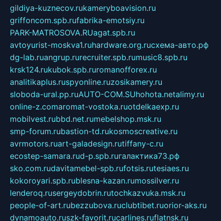
gildiya-kuznecov.ru
kameryboavision.ru
griffoncom.spb.ru
fabrika-emotsiy.ru
PARK-MATROSOVA.RU
agat.spb.ru
avtoyurist-moskva1.ru
hardware.org.ru
схема-авто.рф
dg-lab.ru
angrup.ru
recruiter.spb.ru
music8.spb.ru
krsk124.ru
kubok.spb.ru
romanofforex.ru
analitikaplus.ru
spyonline.ru
zosikamery.ru
sloboda-ural.pp.ru
AUTO-COM.SU
hohota.net
alimy.ru
online-z.com
aromat-vostoka.ru
otdelkaexp.ru
mobilvest.ru
bbd.net.ru
mebelshop.msk.ru
smp-forum.ru
bastion-td.ru
kosmoscreative.ru
avrmotors.ru
art-galadesign.ru
tiffany-c.ru
ecostep-samara.ru
d-p.spb.ru
галактика73.рф
sko.com.ru
davitamebel-spb.ru
fotsis.ru
tesiaes.ru
kokoroyari.spb.ru
blesna-kazan.ru
mossilver.ru
lenderoq.ru
sergeydobrin.ru
tochkazvuka.msk.ru
people-of-art.ru
bezzubova.ru
clubtibet.ru
orior-aks.ru
dynamoauto.ru
szk-favorit.ru
carlines.ru
flatnsk.ru