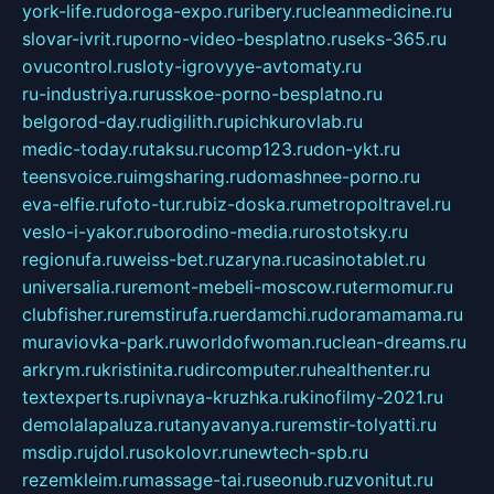
york-life.ru
doroga-expo.ru
ribery.ru
cleanmedicine.ru
slovar-ivrit.ru
porno-video-besplatno.ru
seks-365.ru
ovucontrol.ru
sloty-igrovyye-avtomaty.ru
ru-industriya.ru
russkoe-porno-besplatno.ru
belgorod-day.ru
digilith.ru
pichkurovlab.ru
medic-today.ru
taksu.ru
comp123.ru
don-ykt.ru
teensvoice.ru
imgsharing.ru
domashnee-porno.ru
eva-elfie.ru
foto-tur.ru
biz-doska.ru
metropoltravel.ru
veslo-i-yakor.ru
borodino-media.ru
rostotsky.ru
regionufa.ru
weiss-bet.ru
zaryna.ru
casinotablet.ru
universalia.ru
remont-mebeli-moscow.ru
termomur.ru
clubfisher.ru
remstirufa.ru
erdamchi.ru
doramamama.ru
muraviovka-park.ru
worldofwoman.ru
clean-dreams.ru
arkrym.ru
kristinita.ru
dircomputer.ru
healthenter.ru
textexperts.ru
pivnaya-kruzhka.ru
kinofilmy-2021.ru
demolalapaluza.ru
tanyavanya.ru
remstir-tolyatti.ru
msdip.ru
jdol.ru
sokolovr.ru
newtech-spb.ru
rezemkleim.ru
massage-tai.ru
seonub.ru
zvonitut.ru