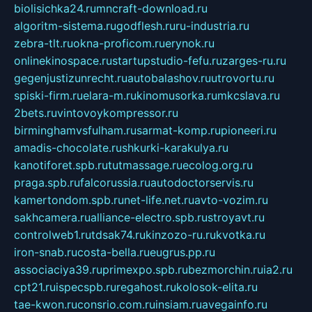
biolisichka24.ru
mncraft-download.ru
algoritm-sistema.ru
godflesh.ru
ru-industria.ru
zebra-tlt.ru
okna-proficom.ru
erynok.ru
onlinekinospace.ru
startupstudio-fefu.ru
zarges-ru.ru
gegenjustizunrecht.ru
autobalashov.ru
utrovortu.ru
spiski-firm.ru
elara-m.ru
kinomusorka.ru
mkcslava.ru
2bets.ru
vintovoykompressor.ru
birminghamvsfulham.ru
sarmat-komp.ru
pioneeri.ru
amadis-chocolate.ru
shkurki-karakulya.ru
kanotiforet.spb.ru
tutmassage.ru
ecolog.org.ru
praga.spb.ru
falcorussia.ru
autodoctorservis.ru
kamertondom.spb.ru
net-life.net.ru
avto-vozim.ru
sakhcamera.ru
alliance-electro.spb.ru
stroyavt.ru
controlweb1.ru
tdsak74.ru
kinzozo-ru.ru
kvotka.ru
iron-snab.ru
costa-bella.ru
eugrus.pp.ru
associaciya39.ru
primexpo.spb.ru
bezmorchin.ru
ia2.ru
cpt21.ru
ispecspb.ru
regahost.ru
kolosok-elita.ru
tae-kwon.ru
consrio.com.ru
insiam.ru
avegainfo.ru