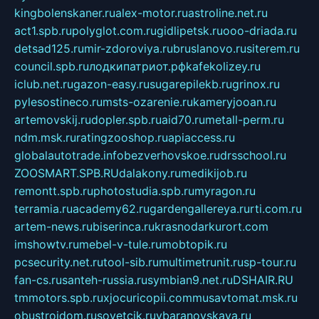
kingbolenskaner.ru
alex-motor.ru
astroline.net.ru
act1.spb.ru
polyglot.com.ru
gidlipetsk.ru
ooo-driada.ru
detsad125.ru
mir-zdoroviya.ru
bruslanovo.ru
siterem.ru
council.spb.ru
лодкипатриот.рф
kafekolizey.ru
iclub.net.ru
gazon-easy.ru
sugarepilekb.ru
grinox.ru
pylesostineco.ru
msts-ozarenie.ru
kameryjooan.ru
artemovskij.ru
dopler.spb.ru
aid70.ru
metall-perm.ru
ndm.msk.ru
ratingzooshop.ru
apiaccess.ru
globalautotrade.info
bezverhovskoe.ru
drsschool.ru
ZOOSMART.SPB.RU
dalakony.ru
medikijob.ru
remontt.spb.ru
photostudia.spb.ru
myragon.ru
terramia.ru
academy62.ru
gardengallereya.ru
rti.com.ru
artem-news.ru
biserinca.ru
krasnodarkurort.com
imshowtv.ru
mebel-v-tule.ru
mobtopik.ru
pcsecurity.net.ru
tool-sib.ru
multimetrunit.ru
sp-tour.ru
fan-cs.ru
santeh-russia.ru
symbian9.net.ru
DSHAIR.RU
tmmotors.spb.ru
xjocuricopii.com
musavtomat.msk.ru
obustrojdom.ru
sovetcik.ru
ybaranovskaya.ru