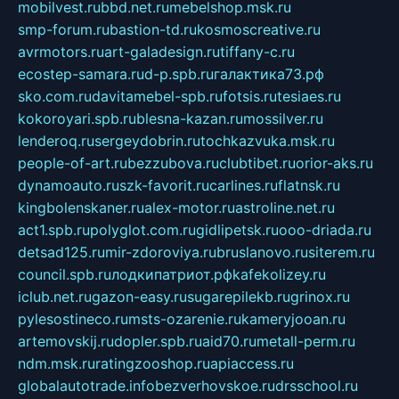
mobilvest.ru
bbd.net.ru
mebelshop.msk.ru
smp-forum.ru
bastion-td.ru
kosmoscreative.ru
avrmotors.ru
art-galadesign.ru
tiffany-c.ru
ecostep-samara.ru
d-p.spb.ru
галактика73.рф
sko.com.ru
davitamebel-spb.ru
fotsis.ru
tesiaes.ru
kokoroyari.spb.ru
blesna-kazan.ru
mossilver.ru
lenderoq.ru
sergeydobrin.ru
tochkazvuka.msk.ru
people-of-art.ru
bezzubova.ru
clubtibet.ru
orior-aks.ru
dynamoauto.ru
szk-favorit.ru
carlines.ru
flatnsk.ru
kingbolenskaner.ru
alex-motor.ru
astroline.net.ru
act1.spb.ru
polyglot.com.ru
gidlipetsk.ru
ooo-driada.ru
detsad125.ru
mir-zdoroviya.ru
bruslanovo.ru
siterem.ru
council.spb.ru
лодкипатриот.рф
kafekolizey.ru
iclub.net.ru
gazon-easy.ru
sugarepilekb.ru
grinox.ru
pylesostineco.ru
msts-ozarenie.ru
kameryjooan.ru
artemovskij.ru
dopler.spb.ru
aid70.ru
metall-perm.ru
ndm.msk.ru
ratingzooshop.ru
apiaccess.ru
globalautotrade.info
bezverhovskoe.ru
drsschool.ru