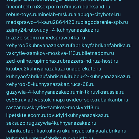
fincontech.ru
3sexporn.ru
1mus.ru
darksand.ru
rebus-toys.ru
minelab-msk.ru
alabuga-cityhotel.ru
medsprawo-4-ka.ru
2864420.ru
blagodarenie-spb.ru
zajmy24.ru
tovudyi-4-kuhnyanazakaz.ru
brazzerscom.ru
medsprawo4ka.ru
xehyroo5kuhnyanazakaz.ru
fabrikayfabrikaefabrika.ru
vskrytie-zamkov-moskva-113.ru
biletnadom.ru
zed-online.ru
pimchax.ru
brazzers-hd.ru
z-host.ru
kitubeu2kuhnyanazakaz.ru
naperekate.ru
kuhnyaofabrikaufabrik.ru
kitubeu-2-kuhnyanazakaz.ru
xehyroo-5-kuhnyanazakaz.ru
cs-68.ru
guzywia-4-kuhnyanazakaz.ru
mir-tk.ru
vlknrussia.ru
cs68.ru
vladivostok-map.ru
video-seks.ru
bankaribi.ru
raszar.ru
vskrytie-zamkov-moskva113.ru
lipetsktelecom.ru
tovudyi4kuhnyanazakaz.ru
seksuzb.ru
guzywia4kuhnyanazakaz.ru
fabrikaofabrikaokuhny.ru
kuhnyaekuhnyaafabrika.ru
kuhnyaykuhnyayfabrika.ru
e-abis1c.ru