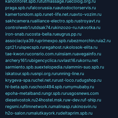
kanotiforet.spb.ru
tutmassage.ru
ecolog.org.ru
praga.spb.ru
falcorussia.ru
autodoctorservis.ru
kamertondom.spb.ru
net-life.net.ru
avto-vozim.ru
sakhcamera.ru
alliance-electro.spb.ru
stroyavt.ru
controlweb1.ru
tdsak74.ru
kinzozo-ru.ru
kvotka.ru
iron-snab.ru
costa-bella.ru
eugrus.pp.ru
associaciya39.ru
primexpo.spb.ru
bezmorchin.ru
ia2.ru
cpt21.ru
ispecspb.ru
regahost.ru
kolosok-elita.ru
tae-kwon.ru
consrio.com.ru
insiam.ru
avegainfo.ru
archery161.ru
bigencyclica.ru
vlast16.ru
korru.net
sarmiento.spb.su
extelopedia.ru
lammin-suo.spb.ru
iskatour.spb.ru
snpi.org.ru
running-line.ru
krygeva-spa.ru
chel.net.ru
rust-loco.ru
dugshop.ru
hl-beta.spb.ru
school494.spb.ru
mymubaby.ru
epoha-metalband.ru
ngr.spb.ru
rusgosnews.com
dieselvostok.ru
24hostel.msk.ru
w-dev.ru
f-ship.ru
regsmi.ru
filmnetwork.ru
malinasp.ru
kinosvin.ru
h2o-salon.ru
malutkayork.ru
deltaprim.spb.ru