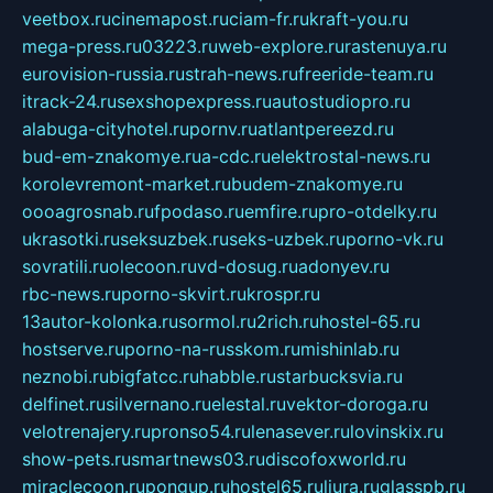
veetbox.ru
cinemapost.ru
ciam-fr.ru
kraft-you.ru
mega-press.ru
03223.ru
web-explore.ru
rastenuya.ru
eurovision-russia.ru
strah-news.ru
freeride-team.ru
itrack-24.ru
sexshopexpress.ru
autostudiopro.ru
alabuga-cityhotel.ru
pornv.ru
atlantpereezd.ru
bud-em-znakomye.ru
a-cdc.ru
elektrostal-news.ru
korolevremont-market.ru
budem-znakomye.ru
oooagrosnab.ru
fpodaso.ru
emfire.ru
pro-otdelky.ru
ukrasotki.ru
seksuzbek.ru
seks-uzbek.ru
porno-vk.ru
sovratili.ru
olecoon.ru
vd-dosug.ru
adonyev.ru
rbc-news.ru
porno-skvirt.ru
krospr.ru
13autor-kolonka.ru
sormol.ru
2rich.ru
hostel-65.ru
hostserve.ru
porno-na-russkom.ru
mishinlab.ru
neznobi.ru
bigfatcc.ru
habble.ru
starbucksvia.ru
delfinet.ru
silvernano.ru
elestal.ru
vektor-doroga.ru
velotrenajery.ru
pronso54.ru
lenasever.ru
lovinskix.ru
show-pets.ru
smartnews03.ru
discofoxworld.ru
miraclecoon.ru
pongup.ru
hostel65.ru
liura.ru
glasspb.ru