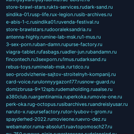
store-brawl-stars.ru
kts-services.ru
dark-sand.ru
sindika-01.ru
sp-life.ru
x-legion.ru
sib-archives.ru
e-abis-1-c.ru
sindika01.ru
venda-festival.ru
store-brawlstars.ru
dooraleksandria.ru
antenna-highly.ru
mine-lab-msk.ru
1-mus.ru
3-sex-porn.ru
ban-damn.ru
purse-factory.ru
viagra-tablet.ru
fasbags.ru
adler-jun.ru
bandamn.ru
fincontech.ru
3sexporn.ru
1mus.ru
darksand.ru
rebus-toys.ru
minelab-msk.ru
rtdco.ru
seo-prodvizhenie-sajtov-stroitelnyh-kompanij.ru
card-voice.ru
rulonnyygazon177.ru
snow-guard.ru
domizbrusa-9x12spb.ru
demaholding.ru
aalse.ru
a380club.ru
argentinamia.ru
perkoka.ru
movie-one.ru
perk-oka.ru
g-octopus.ru
sibarchives.ru
andreislyusar.ru
naruto-x.ru
pursefactory.ru
tor-lyubov-i-grom.ru
spayderhed-2022.ru
movieone.ru
evro-dez.ru
webamator.ru
ma-absolut1.ru
avtopomosch27.ru