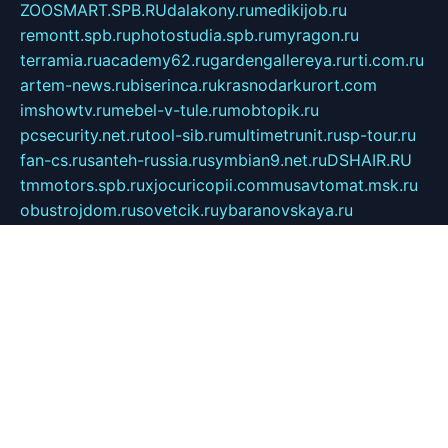
ZOOSMART.SPB.RU
dalakony.ru
medikijob.ru
remontt.spb.ru
photostudia.spb.ru
myragon.ru
terramia.ru
academy62.ru
gardengallereya.ru
rti.com.ru
artem-news.ru
biserinca.ru
krasnodarkurort.com
imshowtv.ru
mebel-v-tule.ru
mobtopik.ru
pcsecurity.net.ru
tool-sib.ru
multimetrunit.ru
sp-tour.ru
fan-cs.ru
santeh-russia.ru
symbian9.net.ru
DSHAIR.RU
tmmotors.spb.ru
xjocuricopii.com
musavtomat.msk.ru
obustrojdom.ru
sovetcik.ru
ybaranovskaya.ru
ppknews.ru
cult-alshei.ru
JAPANRUSSIA.RU
proekciyamebel.ru
imper-finans.ru
rim.org.ru
glamourai.ru
brassminus.ru
zabor-pro.ru
ftn.pp.ru
dorogoe58.ru
laimengpacker.ru
kuzova-zapchasti.ru
sageerp.ru
taxodrom.ru
dsrazvitie.ru
hardcity.net.ru
ratinghomegames.ru
topservice25.ru
gubernyan.ru
gtglasslined.ru
ii4.ru
tssport.spb.ru
andorra24.com
blackwallstreet.ru
oboimos.ru
optim-doors.com.ru
ikuch.ru
nycr.org.ru
npa21.ru
vremya-ch.spb.ru