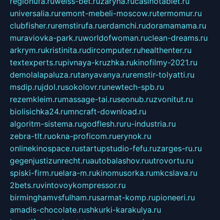
regionufa.ru
weiss-bet.ru
zaryna.ru
casinotablet.ru
universalia.ru
remont-mebeli-moscow.ru
termomur.ru
clubfisher.ru
remstirufa.ru
erdamchi.ru
doramamama.ru
muraviovka-park.ru
worldofwoman.ru
clean-dreams.ru
arkrym.ru
kristinita.ru
dircomputer.ru
healthenter.ru
textexperts.ru
pivnaya-kruzhka.ru
kinofilmy-2021.ru
demolalapaluza.ru
tanyavanya.ru
remstir-tolyatti.ru
msdip.ru
jdol.ru
sokolovr.ru
newtech-spb.ru
rezemkleim.ru
massage-tai.ru
seonub.ru
zvonitut.ru
biolisichka24.ru
mncraft-download.ru
algoritm-sistema.ru
godflesh.ru
ru-industria.ru
zebra-tlt.ru
okna-proficom.ru
erynok.ru
onlinekinospace.ru
startupstudio-fefu.ru
zarges-ru.ru
gegenjustizunrecht.ru
autobalashov.ru
utrovortu.ru
spiski-firm.ru
elara-m.ru
kinomusorka.ru
mkcslava.ru
2bets.ru
vintovoykompressor.ru
birminghamvsfulham.ru
sarmat-komp.ru
pioneeri.ru
amadis-chocolate.ru
shkurki-karakulya.ru