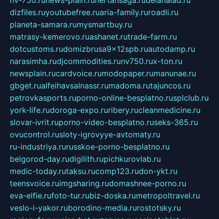
nv-750.ru
news-plain.ru
nertansaga.ru
delanalad.ru
dizfiles.ru
youtubefree.ru
aria-family.ru
roadli.ru
planeta-samara.ru
mysmartbuy.ru
matrasy-kemerovo.ru
ashanet.ru
trade-farm.ru
dotcustoms.ru
domizbrusa9x12spb.ru
autodamp.ru
narasimha.ru
djcommodities.ru
nv750.ru
x-ton.ru
newsplain.ru
cardvoice.ru
modopaper.ru
manunae.ru
gbget.ru
alfeihavsalnassr.ru
madoma.ru
tajuncos.ru
petrovkasports.ru
porno-online-besplatno.ru
splclub.ru
york-life.ru
doroga-expo.ru
ribery.ru
cleanmedicine.ru
slovar-ivrit.ru
porno-video-besplatno.ru
seks-365.ru
ovucontrol.ru
sloty-igrovyye-avtomaty.ru
ru-industriya.ru
russkoe-porno-besplatno.ru
belgorod-day.ru
digilith.ru
pichkurovlab.ru
medic-today.ru
taksu.ru
comp123.ru
don-ykt.ru
teensvoice.ru
imgsharing.ru
domashnee-porno.ru
eva-elfie.ru
foto-tur.ru
biz-doska.ru
metropoltravel.ru
veslo-i-yakor.ru
borodino-media.ru
rostotsky.ru