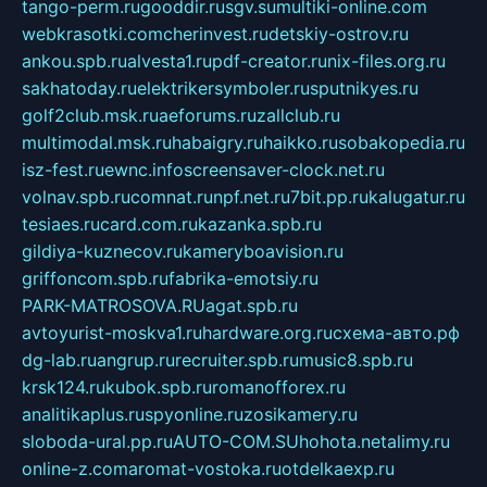
tango-perm.ru
gooddir.ru
sgv.su
multiki-online.com
webkrasotki.com
cherinvest.ru
detskiy-ostrov.ru
ankou.spb.ru
alvesta1.ru
pdf-creator.ru
nix-files.org.ru
sakhatoday.ru
elektrikersymboler.ru
sputnikyes.ru
golf2club.msk.ru
aeforums.ru
zallclub.ru
multimodal.msk.ru
habaigry.ru
haikko.ru
sobakopedia.ru
isz-fest.ru
ewnc.info
screensaver-clock.net.ru
volnav.spb.ru
comnat.ru
npf.net.ru
7bit.pp.ru
kalugatur.ru
tesiaes.ru
card.com.ru
kazanka.spb.ru
gildiya-kuznecov.ru
kameryboavision.ru
griffoncom.spb.ru
fabrika-emotsiy.ru
PARK-MATROSOVA.RU
agat.spb.ru
avtoyurist-moskva1.ru
hardware.org.ru
схема-авто.рф
dg-lab.ru
angrup.ru
recruiter.spb.ru
music8.spb.ru
krsk124.ru
kubok.spb.ru
romanofforex.ru
analitikaplus.ru
spyonline.ru
zosikamery.ru
sloboda-ural.pp.ru
AUTO-COM.SU
hohota.net
alimy.ru
online-z.com
aromat-vostoka.ru
otdelkaexp.ru