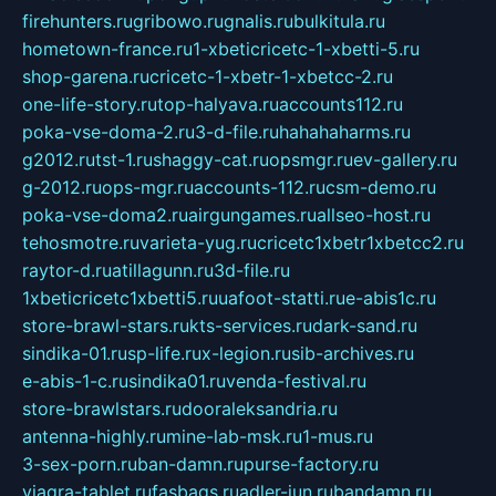
firehunters.ru
gribowo.ru
gnalis.ru
bulkitula.ru
hometown-france.ru
1-xbeticricetc-1-xbetti-5.ru
shop-garena.ru
cricetc-1-xbetr-1-xbetcc-2.ru
one-life-story.ru
top-halyava.ru
accounts112.ru
poka-vse-doma-2.ru
3-d-file.ru
hahahaharms.ru
g2012.ru
tst-1.ru
shaggy-cat.ru
opsmgr.ru
ev-gallery.ru
g-2012.ru
ops-mgr.ru
accounts-112.ru
csm-demo.ru
poka-vse-doma2.ru
airgungames.ru
allseo-host.ru
tehosmotre.ru
varieta-yug.ru
cricetc1xbetr1xbetcc2.ru
raytor-d.ru
atillagunn.ru
3d-file.ru
1xbeticricetc1xbetti5.ru
uafoot-statti.ru
e-abis1c.ru
store-brawl-stars.ru
kts-services.ru
dark-sand.ru
sindika-01.ru
sp-life.ru
x-legion.ru
sib-archives.ru
e-abis-1-c.ru
sindika01.ru
venda-festival.ru
store-brawlstars.ru
dooraleksandria.ru
antenna-highly.ru
mine-lab-msk.ru
1-mus.ru
3-sex-porn.ru
ban-damn.ru
purse-factory.ru
viagra-tablet.ru
fasbags.ru
adler-jun.ru
bandamn.ru