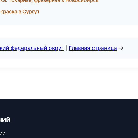
а: токарная, фрезерная в Новосибирск
краска в Сургут
ский федеральный округ
|
Главная страница
→
ний
сии