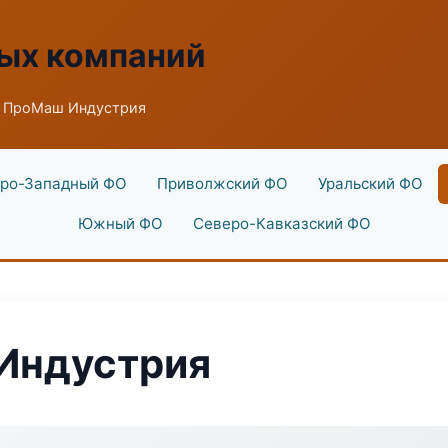
ых компаний
д ПроМаш Индустрия
ро-Западный ФО
Приволжский ФО
Уральский ФО
Южный ФО
Северо-Кавказский ФО
Индустрия