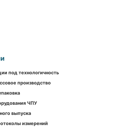
ми
ции под технологичность
ассовое производство
упаковка
орудования ЧПУ
ного выпуска
ротоколы измерений