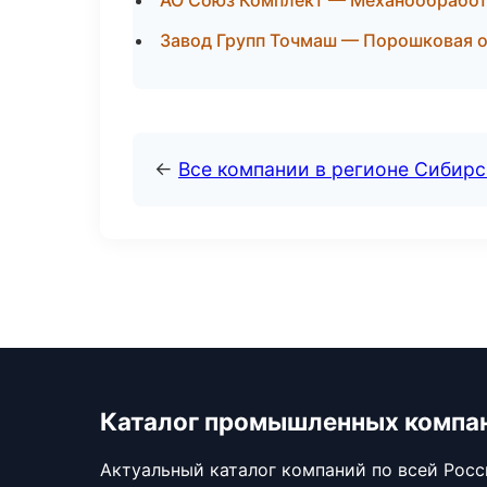
АО Союз Комплект — Механообработк
Завод Групп Точмаш — Порошковая о
←
Все компании в регионе Сибир
Каталог промышленных компа
Актуальный каталог компаний по всей Рос