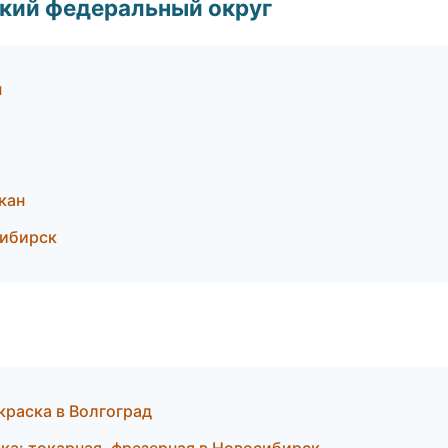
ский федеральный округ
н
кан
сибирск
краска в Волгоград