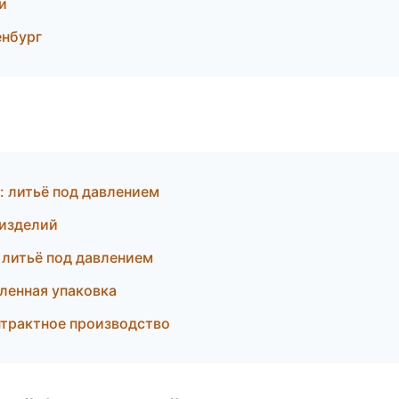
и
енбург
 литьё под давлением
 изделий
литьё под давлением
енная упаковка
трактное производство