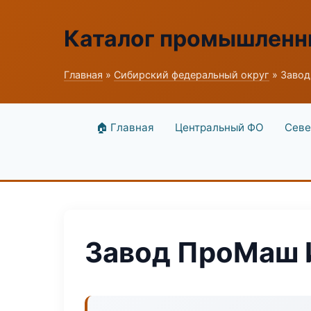
Каталог промышленн
Главная
»
Сибирский федеральный округ
» Заво
🏠 Главная
Центральный ФО
Севе
Завод ПроМаш 