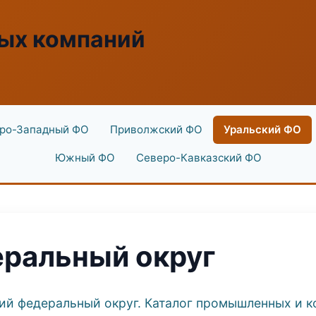
ых компаний
ро-Западный ФО
Приволжский ФО
Уральский ФО
Южный ФО
Северо-Кавказский ФО
еральный округ
кий федеральный округ. Каталог промышленных и к