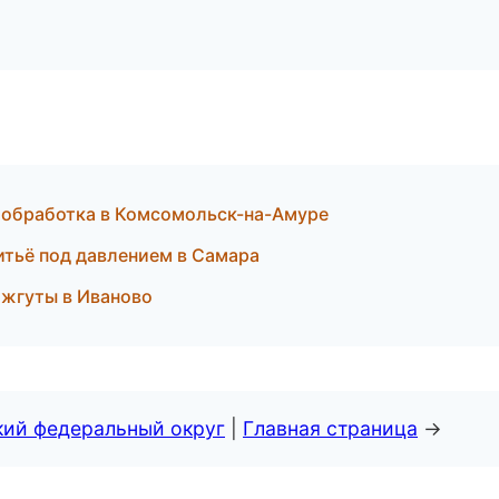
ообработка в Комсомольск-на-Амуре
итьё под давлением в Самара
жгуты в Иваново
кий федеральный округ
|
Главная страница
→