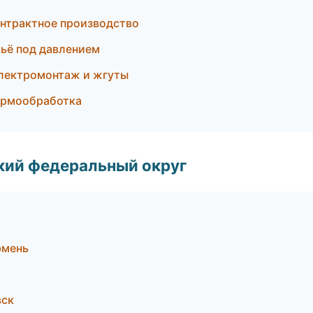
нтрактное производство
ьё под давлением
лектромонтаж и жгуты
ермообработка
ский федеральный округ
юмень
вск