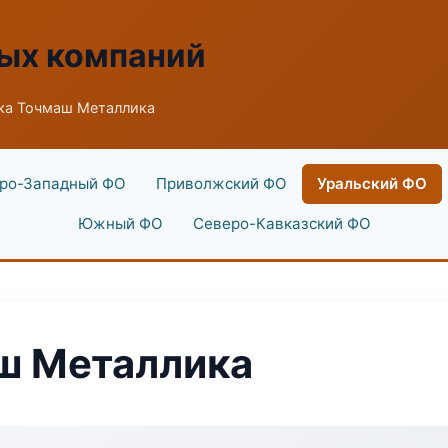
ых компаний
ка Точмаш Металлика
ро-Западный ФО
Приволжский ФО
Уральский ФО
Южный ФО
Северо-Кавказский ФО
ш Металлика