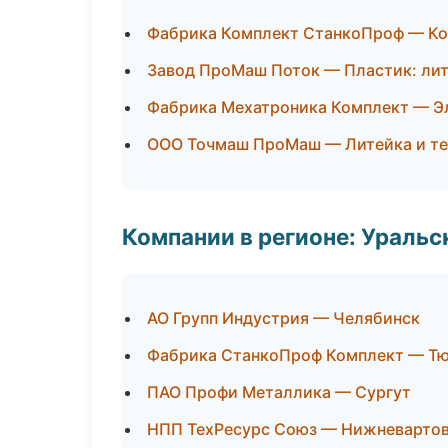
Фабрика Комплект СтанкоПроф — Ко
Завод ПроМаш Поток — Пластик: лит
Фабрика Мехатроника Комплект — Э
ООО Точмаш ПроМаш — Литейка и т
Компании в регионе: Ураль
АО Групп Индустрия — Челябинск
Фабрика СтанкоПроф Комплект — Т
ПАО Профи Металлика — Сургут
НПП ТехРесурс Союз — Нижневарто