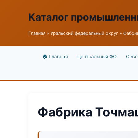
Каталог промышленн
Главная
»
Уральский федеральный округ
» Фабри
🏠 Главная
Центральный ФО
Севе
Фабрика Точма