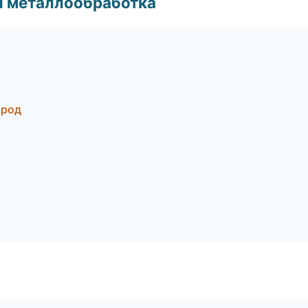
и металлообработка
ород