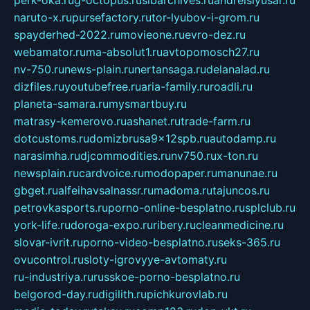
perk-oka.ru
g-octopus.ru
sibarchives.ru
andreislyusar.ru
naruto-x.ru
pursefactory.ru
tor-lyubov-i-grom.ru
spayderhed-2022.ru
movieone.ru
evro-dez.ru
webamator.ru
ma-absolut1.ru
avtopomosch27.ru
nv-750.ru
news-plain.ru
nertansaga.ru
delanalad.ru
dizfiles.ru
youtubefree.ru
aria-family.ru
roadli.ru
planeta-samara.ru
mysmartbuy.ru
matrasy-kemerovo.ru
ashanet.ru
trade-farm.ru
dotcustoms.ru
domizbrusa9x12spb.ru
autodamp.ru
narasimha.ru
djcommodities.ru
nv750.ru
x-ton.ru
newsplain.ru
cardvoice.ru
modopaper.ru
manunae.ru
gbget.ru
alfeihavsalnassr.ru
madoma.ru
tajuncos.ru
petrovkasports.ru
porno-online-besplatno.ru
splclub.ru
york-life.ru
doroga-expo.ru
ribery.ru
cleanmedicine.ru
slovar-ivrit.ru
porno-video-besplatno.ru
seks-365.ru
ovucontrol.ru
sloty-igrovyye-avtomaty.ru
ru-industriya.ru
russkoe-porno-besplatno.ru
belgorod-day.ru
digilith.ru
pichkurovlab.ru