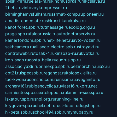
spiski-firm.ru
elara-m.ru
kinomusorka.ru
mkcslava.ru
2bets.ru
vintovoykompressor.ru
birminghamvsfulham.ru
sarmat-komp.ru
pioneeri.ru
amadis-chocolate.ru
shkurki-karakulya.ru
kanotiforet.spb.ru
tutmassage.ru
ecolog.org.ru
praga.spb.ru
falcorussia.ru
autodoctorservis.ru
kamertondom.spb.ru
net-life.net.ru
avto-vozim.ru
sakhcamera.ru
alliance-electro.spb.ru
stroyavt.ru
controlweb1.ru
tdsak74.ru
kinzozo-ru.ru
kvotka.ru
iron-snab.ru
costa-bella.ru
eugrus.pp.ru
associaciya39.ru
primexpo.spb.ru
bezmorchin.ru
ia2.ru
cpt21.ru
ispecspb.ru
regahost.ru
kolosok-elita.ru
tae-kwon.ru
consrio.com.ru
insiam.ru
avegainfo.ru
archery161.ru
bigencyclica.ru
vlast16.ru
korru.net
sarmiento.spb.su
extelopedia.ru
lammin-suo.spb.ru
iskatour.spb.ru
snpi.org.ru
running-line.ru
krygeva-spa.ru
chel.net.ru
rust-loco.ru
dugshop.ru
hl-beta.spb.ru
school494.spb.ru
mymubaby.ru