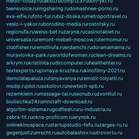
medic-today.ru
taksu.ru
comp123.ru
don-ykt.ru
teensvoice.ru
imgsharing.ru
domashnee-porno.ru
eva-elfie.ru
foto-tur.ru
biz-doska.ru
metropoltravel.ru
veslo-i-yakor.ru
borodino-media.ru
rostotsky.ru
regionufa.ru
weiss-bet.ru
zaryna.ru
casinotablet.ru
universalia.ru
remont-mebeli-moscow.ru
termomur.ru
clubfisher.ru
remstirufa.ru
erdamchi.ru
doramamama.ru
muraviovka-park.ru
worldofwoman.ru
clean-dreams.ru
arkrym.ru
kristinita.ru
dircomputer.ru
healthenter.ru
textexperts.ru
pivnaya-kruzhka.ru
kinofilmy-2021.ru
demolalapaluza.ru
tanyavanya.ru
remstir-tolyatti.ru
msdip.ru
jdol.ru
sokolovr.ru
newtech-spb.ru
rezemkleim.ru
massage-tai.ru
seonub.ru
zvonitut.ru
biolisichka24.ru
mncraft-download.ru
algoritm-sistema.ru
godflesh.ru
ru-industria.ru
zebra-tlt.ru
okna-proficom.ru
erynok.ru
onlinekinospace.ru
startupstudio-fefu.ru
zarges-ru.ru
gegenjustizunrecht.ru
autobalashov.ru
utrovortu.ru