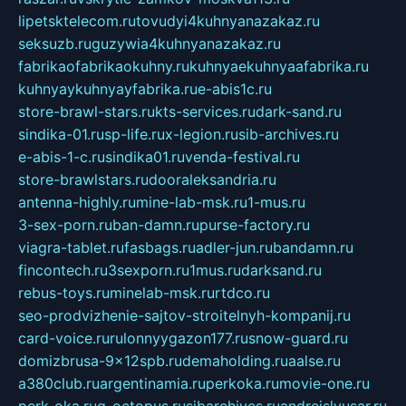
lipetsktelecom.ru
tovudyi4kuhnyanazakaz.ru
seksuzb.ru
guzywia4kuhnyanazakaz.ru
fabrikaofabrikaokuhny.ru
kuhnyaekuhnyaafabrika.ru
kuhnyaykuhnyayfabrika.ru
e-abis1c.ru
store-brawl-stars.ru
kts-services.ru
dark-sand.ru
sindika-01.ru
sp-life.ru
x-legion.ru
sib-archives.ru
e-abis-1-c.ru
sindika01.ru
venda-festival.ru
store-brawlstars.ru
dooraleksandria.ru
antenna-highly.ru
mine-lab-msk.ru
1-mus.ru
3-sex-porn.ru
ban-damn.ru
purse-factory.ru
viagra-tablet.ru
fasbags.ru
adler-jun.ru
bandamn.ru
fincontech.ru
3sexporn.ru
1mus.ru
darksand.ru
rebus-toys.ru
minelab-msk.ru
rtdco.ru
seo-prodvizhenie-sajtov-stroitelnyh-kompanij.ru
card-voice.ru
rulonnyygazon177.ru
snow-guard.ru
domizbrusa-9x12spb.ru
demaholding.ru
aalse.ru
a380club.ru
argentinamia.ru
perkoka.ru
movie-one.ru