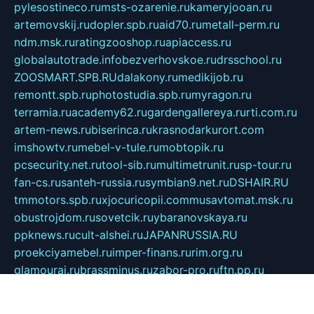
pylesostineco.ru
msts-ozarenie.ru
kameryjooan.ru
artemovskij.ru
dopler.spb.ru
aid70.ru
metall-perm.ru
ndm.msk.ru
ratingzooshop.ru
apiaccess.ru
globalautotrade.info
bezverhovskoe.ru
drsschool.ru
ZOOSMART.SPB.RU
dalakony.ru
medikijob.ru
remontt.spb.ru
photostudia.spb.ru
myragon.ru
terramia.ru
academy62.ru
gardengallereya.ru
rti.com.ru
artem-news.ru
biserinca.ru
krasnodarkurort.com
imshowtv.ru
mebel-v-tule.ru
mobtopik.ru
pcsecurity.net.ru
tool-sib.ru
multimetrunit.ru
sp-tour.ru
fan-cs.ru
santeh-russia.ru
symbian9.net.ru
DSHAIR.RU
tmmotors.spb.ru
xjocuricopii.com
musavtomat.msk.ru
obustrojdom.ru
sovetcik.ru
ybaranovskaya.ru
ppknews.ru
cult-alshei.ru
JAPANRUSSIA.RU
proekciyamebel.ru
imper-finans.ru
rim.org.ru
glamourai.ru
brassminus.ru
zabor-pro.ru
ftn.pp.ru
dorogoe58.ru
laimengpacker.ru
kuzova-zapchasti.ru
sageerp.ru
taxodrom.ru
dsrazvitie.ru
hardcity.net.ru