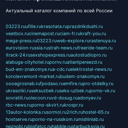
Актуальный каталог компаний по всей России
03223.ru
ufille.ru
krasotata.ru
prazdnikdushi.ru
veetbox.ru
cinemapost.ru
ciam-fr.ru
kraft-you.ru
mega-press.ru
03223.ru
web-explore.ru
rastenuya.ru
eurovision-russia.ru
strah-news.ru
freeride-team.ru
itrack-24.ru
sexshopexpress.ru
autostudiopro.ru
alabuga-cityhotel.ru
pornv.ru
atlantpereezd.ru
bud-em-znakomye.ru
a-cdc.ru
elektrostal-news.ru
korolevremont-market.ru
budem-znakomye.ru
oooagrosnab.ru
fpodaso.ru
emfire.ru
pro-otdelky.ru
ukrasotki.ru
seksuzbek.ru
seks-uzbek.ru
porno-vk.ru
sovratili.ru
olecoon.ru
vd-dosug.ru
adonyev.ru
rbc-news.ru
porno-skvirt.ru
krospr.ru
13autor-kolonka.ru
sormol.ru
2rich.ru
hostel-65.ru
hostserve.ru
porno-na-russkom.ru
mishinlab.ru
neznobi.ru
bigfatcc.ru
habble.ru
starbucksvia.ru