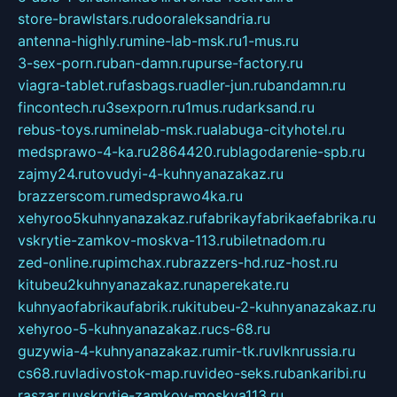
store-brawlstars.ru
dooraleksandria.ru
antenna-highly.ru
mine-lab-msk.ru
1-mus.ru
3-sex-porn.ru
ban-damn.ru
purse-factory.ru
viagra-tablet.ru
fasbags.ru
adler-jun.ru
bandamn.ru
fincontech.ru
3sexporn.ru
1mus.ru
darksand.ru
rebus-toys.ru
minelab-msk.ru
alabuga-cityhotel.ru
medsprawo-4-ka.ru
2864420.ru
blagodarenie-spb.ru
zajmy24.ru
tovudyi-4-kuhnyanazakaz.ru
brazzerscom.ru
medsprawo4ka.ru
xehyroo5kuhnyanazakaz.ru
fabrikayfabrikaefabrika.ru
vskrytie-zamkov-moskva-113.ru
biletnadom.ru
zed-online.ru
pimchax.ru
brazzers-hd.ru
z-host.ru
kitubeu2kuhnyanazakaz.ru
naperekate.ru
kuhnyaofabrikaufabrik.ru
kitubeu-2-kuhnyanazakaz.ru
xehyroo-5-kuhnyanazakaz.ru
cs-68.ru
guzywia-4-kuhnyanazakaz.ru
mir-tk.ru
vlknrussia.ru
cs68.ru
vladivostok-map.ru
video-seks.ru
bankaribi.ru
raszar.ru
vskrytie-zamkov-moskva113.ru