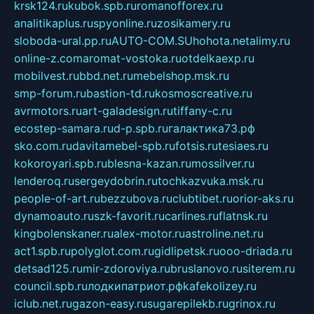
krsk124.ru
kubok.spb.ru
romanofforex.ru
analitikaplus.ru
spyonline.ru
zosikamery.ru
sloboda-ural.pp.ru
AUTO-COM.SU
hohota.net
alimy.ru
online-z.com
aromat-vostoka.ru
otdelkaexp.ru
mobilvest.ru
bbd.net.ru
mebelshop.msk.ru
smp-forum.ru
bastion-td.ru
kosmoscreative.ru
avrmotors.ru
art-galadesign.ru
tiffany-c.ru
ecostep-samara.ru
d-p.spb.ru
галактика73.рф
sko.com.ru
davitamebel-spb.ru
fotsis.ru
tesiaes.ru
kokoroyari.spb.ru
blesna-kazan.ru
mossilver.ru
lenderoq.ru
sergeydobrin.ru
tochkazvuka.msk.ru
people-of-art.ru
bezzubova.ru
clubtibet.ru
orior-aks.ru
dynamoauto.ru
szk-favorit.ru
carlines.ru
flatnsk.ru
kingbolenskaner.ru
alex-motor.ru
astroline.net.ru
act1.spb.ru
polyglot.com.ru
gidlipetsk.ru
ooo-driada.ru
detsad125.ru
mir-zdoroviya.ru
bruslanovo.ru
siterem.ru
council.spb.ru
лодкипатриот.рф
kafekolizey.ru
iclub.net.ru
gazon-easy.ru
sugarepilekb.ru
grinox.ru