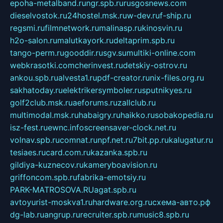
epoha-metalband.ru
ngr.spb.ru
rusgosnews.com
dieselvostok.ru
24hostel.msk.ru
w-dev.ru
f-ship.ru
regsmi.ru
filmnetwork.ru
malinasp.ru
kinosvin.ru
h2o-salon.ru
malutkayork.ru
deltaprim.spb.ru
tango-perm.ru
gooddir.ru
sgv.su
multiki-online.com
webkrasotki.com
cherinvest.ru
detskiy-ostrov.ru
ankou.spb.ru
alvesta1.ru
pdf-creator.ru
nix-files.org.ru
sakhatoday.ru
elektrikersymboler.ru
sputnikyes.ru
golf2club.msk.ru
aeforums.ru
zallclub.ru
multimodal.msk.ru
habaigry.ru
haikko.ru
sobakopedia.ru
isz-fest.ru
ewnc.info
screensaver-clock.net.ru
volnav.spb.ru
comnat.ru
npf.net.ru
7bit.pp.ru
kalugatur.ru
tesiaes.ru
card.com.ru
kazanka.spb.ru
gildiya-kuznecov.ru
kameryboavision.ru
griffoncom.spb.ru
fabrika-emotsiy.ru
PARK-MATROSOVA.RU
agat.spb.ru
avtoyurist-moskva1.ru
hardware.org.ru
схема-авто.рф
dg-lab.ru
angrup.ru
recruiter.spb.ru
music8.spb.ru