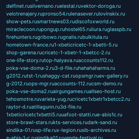
delfinet.ru
silvernano.ru
elestal.ru
vektor-doroga.ru
velotrenajery.ru
pronso54.ru
lenasever.ru
lovinskix.ru
show-pets.ru
smartnews03.ru
discofoxworld.ru
miraclecoon.ru
pongup.ru
hostel65.ru
liura.ru
glasspb.ru
firehunters.ru
gribowo.ru
gnalis.ru
bulkitula.ru
hometown-france.ru
1-xbeticricetc-1-xbetti-5.ru
shop-garena.ru
cricetc-1-xbetr-1-xbetcc-2.ru
one-life-story.ru
top-halyava.ru
accounts112.ru
poka-vse-doma-2.ru
3-d-file.ru
hahahaharms.ru
g2012.ru
tst-1.ru
shaggy-cat.ru
opsmgr.ru
ev-gallery.ru
g-2012.ru
ops-mgr.ru
accounts-112.ru
csm-demo.ru
poka-vse-doma2.ru
airgungames.ru
allseo-host.ru
tehosmotre.ru
varieta-yug.ru
cricetc1xbetr1xbetcc2.ru
raytor-d.ru
atillagunn.ru
3d-file.ru
1xbeticricetc1xbetti5.ru
uafoot-statti.ru
e-abis1c.ru
store-brawl-stars.ru
kts-services.ru
dark-sand.ru
sindika-01.ru
sp-life.ru
x-legion.ru
sib-archives.ru
e-abis-1-c.ru
sindika01.ru
venda-festival.ru