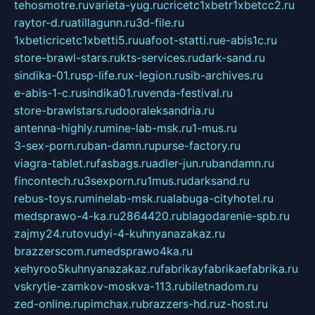
tehosmotre.ru
varieta-yug.ru
cricetc1xbetr1xbetcc2.ru
raytor-d.ru
atillagunn.ru
3d-file.ru
1xbeticricetc1xbetti5.ru
uafoot-statti.ru
e-abis1c.ru
store-brawl-stars.ru
kts-services.ru
dark-sand.ru
sindika-01.ru
sp-life.ru
x-legion.ru
sib-archives.ru
e-abis-1-c.ru
sindika01.ru
venda-festival.ru
store-brawlstars.ru
dooraleksandria.ru
antenna-highly.ru
mine-lab-msk.ru
1-mus.ru
3-sex-porn.ru
ban-damn.ru
purse-factory.ru
viagra-tablet.ru
fasbags.ru
adler-jun.ru
bandamn.ru
fincontech.ru
3sexporn.ru
1mus.ru
darksand.ru
rebus-toys.ru
minelab-msk.ru
alabuga-cityhotel.ru
medsprawo-4-ka.ru
2864420.ru
blagodarenie-spb.ru
zajmy24.ru
tovudyi-4-kuhnyanazakaz.ru
brazzerscom.ru
medsprawo4ka.ru
xehyroo5kuhnyanazakaz.ru
fabrikayfabrikaefabrika.ru
vskrytie-zamkov-moskva-113.ru
biletnadom.ru
zed-online.ru
pimchax.ru
brazzers-hd.ru
z-host.ru