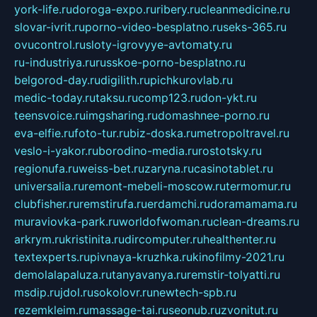
york-life.ru
doroga-expo.ru
ribery.ru
cleanmedicine.ru
slovar-ivrit.ru
porno-video-besplatno.ru
seks-365.ru
ovucontrol.ru
sloty-igrovyye-avtomaty.ru
ru-industriya.ru
russkoe-porno-besplatno.ru
belgorod-day.ru
digilith.ru
pichkurovlab.ru
medic-today.ru
taksu.ru
comp123.ru
don-ykt.ru
teensvoice.ru
imgsharing.ru
domashnee-porno.ru
eva-elfie.ru
foto-tur.ru
biz-doska.ru
metropoltravel.ru
veslo-i-yakor.ru
borodino-media.ru
rostotsky.ru
regionufa.ru
weiss-bet.ru
zaryna.ru
casinotablet.ru
universalia.ru
remont-mebeli-moscow.ru
termomur.ru
clubfisher.ru
remstirufa.ru
erdamchi.ru
doramamama.ru
muraviovka-park.ru
worldofwoman.ru
clean-dreams.ru
arkrym.ru
kristinita.ru
dircomputer.ru
healthenter.ru
textexperts.ru
pivnaya-kruzhka.ru
kinofilmy-2021.ru
demolalapaluza.ru
tanyavanya.ru
remstir-tolyatti.ru
msdip.ru
jdol.ru
sokolovr.ru
newtech-spb.ru
rezemkleim.ru
massage-tai.ru
seonub.ru
zvonitut.ru