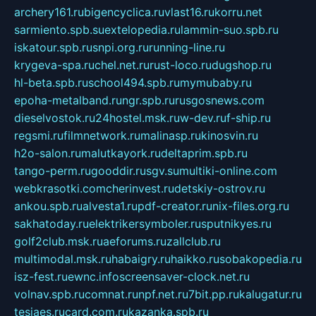
archery161.ru
bigencyclica.ru
vlast16.ru
korru.net
sarmiento.spb.su
extelopedia.ru
lammin-suo.spb.ru
iskatour.spb.ru
snpi.org.ru
running-line.ru
krygeva-spa.ru
chel.net.ru
rust-loco.ru
dugshop.ru
hl-beta.spb.ru
school494.spb.ru
mymubaby.ru
epoha-metalband.ru
ngr.spb.ru
rusgosnews.com
dieselvostok.ru
24hostel.msk.ru
w-dev.ru
f-ship.ru
regsmi.ru
filmnetwork.ru
malinasp.ru
kinosvin.ru
h2o-salon.ru
malutkayork.ru
deltaprim.spb.ru
tango-perm.ru
gooddir.ru
sgv.su
multiki-online.com
webkrasotki.com
cherinvest.ru
detskiy-ostrov.ru
ankou.spb.ru
alvesta1.ru
pdf-creator.ru
nix-files.org.ru
sakhatoday.ru
elektrikersymboler.ru
sputnikyes.ru
golf2club.msk.ru
aeforums.ru
zallclub.ru
multimodal.msk.ru
habaigry.ru
haikko.ru
sobakopedia.ru
isz-fest.ru
ewnc.info
screensaver-clock.net.ru
volnav.spb.ru
comnat.ru
npf.net.ru
7bit.pp.ru
kalugatur.ru
tesiaes.ru
card.com.ru
kazanka.spb.ru