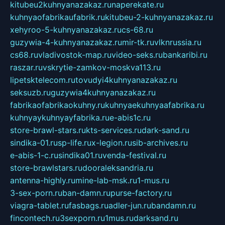
kitubeu2kuhnyanazakaz.ru
naperekate.ru
kuhnyaofabrikaufabrik.ru
kitubeu-2-kuhnyanazakaz.ru
xehyroo-5-kuhnyanazakaz.ru
cs-68.ru
guzywia-4-kuhnyanazakaz.ru
mir-tk.ru
vlknrussia.ru
cs68.ru
vladivostok-map.ru
video-seks.ru
bankaribi.ru
raszar.ru
vskrytie-zamkov-moskva113.ru
lipetsktelecom.ru
tovudyi4kuhnyanazakaz.ru
seksuzb.ru
guzywia4kuhnyanazakaz.ru
fabrikaofabrikaokuhny.ru
kuhnyaekuhnyaafabrika.ru
kuhnyaykuhnyayfabrika.ru
e-abis1c.ru
store-brawl-stars.ru
kts-services.ru
dark-sand.ru
sindika-01.ru
sp-life.ru
x-legion.ru
sib-archives.ru
e-abis-1-c.ru
sindika01.ru
venda-festival.ru
store-brawlstars.ru
dooraleksandria.ru
antenna-highly.ru
mine-lab-msk.ru
1-mus.ru
3-sex-porn.ru
ban-damn.ru
purse-factory.ru
viagra-tablet.ru
fasbags.ru
adler-jun.ru
bandamn.ru
fincontech.ru
3sexporn.ru
1mus.ru
darksand.ru