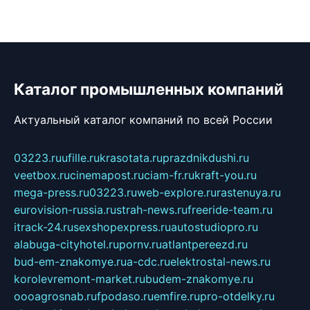
Каталог промышленных компаний
Актуальный каталог компаний по всей России
03223.ru
ufille.ru
krasotata.ru
prazdnikdushi.ru
veetbox.ru
cinemapost.ru
ciam-fr.ru
kraft-you.ru
mega-press.ru
03223.ru
web-explore.ru
rastenuya.ru
eurovision-russia.ru
strah-news.ru
freeride-team.ru
itrack-24.ru
sexshopexpress.ru
autostudiopro.ru
alabuga-cityhotel.ru
pornv.ru
atlantpereezd.ru
bud-em-znakomye.ru
a-cdc.ru
elektrostal-news.ru
korolevremont-market.ru
budem-znakomye.ru
oooagrosnab.ru
fpodaso.ru
emfire.ru
pro-otdelky.ru