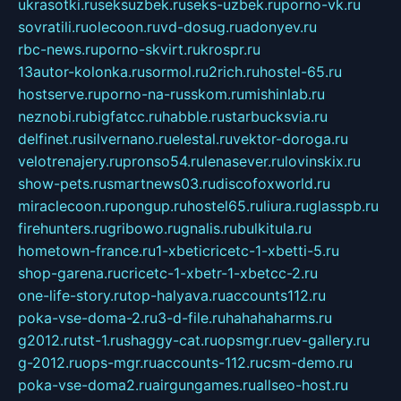
ukrasotki.ru
seksuzbek.ru
seks-uzbek.ru
porno-vk.ru
sovratili.ru
olecoon.ru
vd-dosug.ru
adonyev.ru
rbc-news.ru
porno-skvirt.ru
krospr.ru
13autor-kolonka.ru
sormol.ru
2rich.ru
hostel-65.ru
hostserve.ru
porno-na-russkom.ru
mishinlab.ru
neznobi.ru
bigfatcc.ru
habble.ru
starbucksvia.ru
delfinet.ru
silvernano.ru
elestal.ru
vektor-doroga.ru
velotrenajery.ru
pronso54.ru
lenasever.ru
lovinskix.ru
show-pets.ru
smartnews03.ru
discofoxworld.ru
miraclecoon.ru
pongup.ru
hostel65.ru
liura.ru
glasspb.ru
firehunters.ru
gribowo.ru
gnalis.ru
bulkitula.ru
hometown-france.ru
1-xbeticricetc-1-xbetti-5.ru
shop-garena.ru
cricetc-1-xbetr-1-xbetcc-2.ru
one-life-story.ru
top-halyava.ru
accounts112.ru
poka-vse-doma-2.ru
3-d-file.ru
hahahaharms.ru
g2012.ru
tst-1.ru
shaggy-cat.ru
opsmgr.ru
ev-gallery.ru
g-2012.ru
ops-mgr.ru
accounts-112.ru
csm-demo.ru
poka-vse-doma2.ru
airgungames.ru
allseo-host.ru