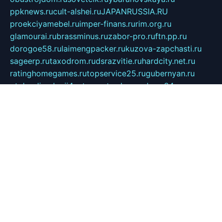
ppknews.ru
cult-alshei.ru
JAPANRUSSIA.RU
proekciyamebel.ru
imper-finans.ru
rim.org.ru
glamourai.ru
brassminus.ru
zabor-pro.ru
ftn.pp.ru
dorogoe58.ru
laimengpacker.ru
kuzova-zapchasti.ru
sageerp.ru
taxodrom.ru
dsrazvitie.ru
hardcity.net.ru
ratinghomegames.ru
topservice25.ru
gubernyan.ru
gtglasslined.ru
ii4.ru
tssport.spb.ru
andorra24.com
blackwallstreet.ru
oboimos.ru
optim-doors.com.ru
ikuch.ru
nycr.org.ru
npa21.ru
vremya-ch.spb.ru
desert000.ru
ivtorgi.ru
ifiori.ru
catalog-statei.ru
dcv.org.ru
spetsmaster174.ru
ipkameryhiseeu.ru
dum26.ru
ruspol.spb.ru
fr-opendp.ru
kam-solnyshko.ru
cheyenne-arapaho.ru
sevzapmetal.spb.ru
ted-lapidus.spb.ru
parasite-eliminator.ru
sigma-complete.ru
modernworld.ru
dama-moda.ru
eholot-group.ru
sk-nvkz.ru
DRONGOLD.RU
democratia2.ru
i-farmer.ru
mass-sport.org