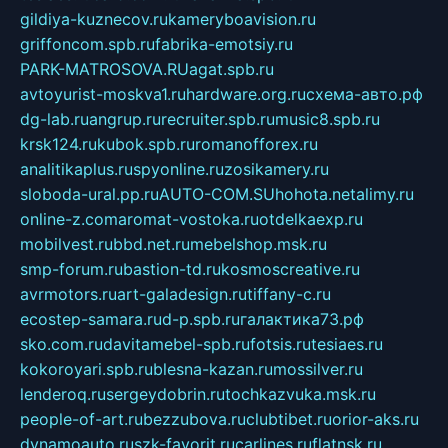
gildiya-kuznecov.ru
kameryboavision.ru
griffoncom.spb.ru
fabrika-emotsiy.ru
PARK-MATROSOVA.RU
agat.spb.ru
avtoyurist-moskva1.ru
hardware.org.ru
схема-авто.рф
dg-lab.ru
angrup.ru
recruiter.spb.ru
music8.spb.ru
krsk124.ru
kubok.spb.ru
romanofforex.ru
analitikaplus.ru
spyonline.ru
zosikamery.ru
sloboda-ural.pp.ru
AUTO-COM.SU
hohota.net
alimy.ru
online-z.com
aromat-vostoka.ru
otdelkaexp.ru
mobilvest.ru
bbd.net.ru
mebelshop.msk.ru
smp-forum.ru
bastion-td.ru
kosmoscreative.ru
avrmotors.ru
art-galadesign.ru
tiffany-c.ru
ecostep-samara.ru
d-p.spb.ru
галактика73.рф
sko.com.ru
davitamebel-spb.ru
fotsis.ru
tesiaes.ru
kokoroyari.spb.ru
blesna-kazan.ru
mossilver.ru
lenderoq.ru
sergeydobrin.ru
tochkazvuka.msk.ru
people-of-art.ru
bezzubova.ru
clubtibet.ru
orior-aks.ru
dynamoauto.ru
szk-favorit.ru
carlines.ru
flatnsk.ru