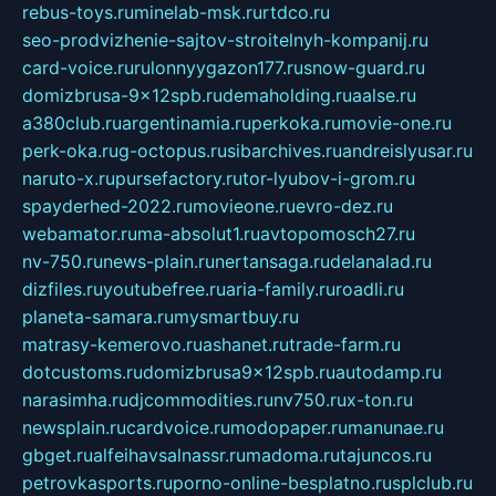
rebus-toys.ru
minelab-msk.ru
rtdco.ru
seo-prodvizhenie-sajtov-stroitelnyh-kompanij.ru
card-voice.ru
rulonnyygazon177.ru
snow-guard.ru
domizbrusa-9x12spb.ru
demaholding.ru
aalse.ru
a380club.ru
argentinamia.ru
perkoka.ru
movie-one.ru
perk-oka.ru
g-octopus.ru
sibarchives.ru
andreislyusar.ru
naruto-x.ru
pursefactory.ru
tor-lyubov-i-grom.ru
spayderhed-2022.ru
movieone.ru
evro-dez.ru
webamator.ru
ma-absolut1.ru
avtopomosch27.ru
nv-750.ru
news-plain.ru
nertansaga.ru
delanalad.ru
dizfiles.ru
youtubefree.ru
aria-family.ru
roadli.ru
planeta-samara.ru
mysmartbuy.ru
matrasy-kemerovo.ru
ashanet.ru
trade-farm.ru
dotcustoms.ru
domizbrusa9x12spb.ru
autodamp.ru
narasimha.ru
djcommodities.ru
nv750.ru
x-ton.ru
newsplain.ru
cardvoice.ru
modopaper.ru
manunae.ru
gbget.ru
alfeihavsalnassr.ru
madoma.ru
tajuncos.ru
petrovkasports.ru
porno-online-besplatno.ru
splclub.ru