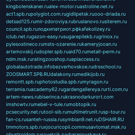
kingbolenskaner.ru
alex-motor.ru
astroline.net.ru
act1.spb.ru
polyglot.com.ru
gidlipetsk.ru
ooo-driada.ru
detsad125.ru
mir-zdoroviya.ru
bruslanovo.ru
siterem.ru
council.spb.ru
лодкипатриот.рф
kafekolizey.ru
iclub.net.ru
gazon-easy.ru
sugarepilekb.ru
grinox.ru
pylesostineco.ru
msts-ozarenie.ru
kameryjooan.ru
artemovskij.ru
dopler.spb.ru
aid70.ru
metall-perm.ru
ndm.msk.ru
ratingzooshop.ru
apiaccess.ru
globalautotrade.info
bezverhovskoe.ru
drsschool.ru
ZOOSMART.SPB.RU
dalakony.ru
medikijob.ru
remontt.spb.ru
photostudia.spb.ru
myragon.ru
terramia.ru
academy62.ru
gardengallereya.ru
rti.com.ru
artem-news.ru
biserinca.ru
krasnodarkurort.com
imshowtv.ru
mebel-v-tule.ru
mobtopik.ru
pcsecurity.net.ru
tool-sib.ru
multimetrunit.ru
sp-tour.ru
fan-cs.ru
santeh-russia.ru
symbian9.net.ru
DSHAIR.RU
tmmotors.spb.ru
xjocuricopii.com
musavtomat.msk.ru
obustrojdom.ru
sovetcik.ru
ybaranovskaya.ru