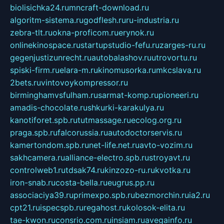
biolisichka24.ru
mncraft-download.ru
algoritm-sistema.ru
godflesh.ru
ru-industria.ru
zebra-tlt.ru
okna-proficom.ru
erynok.ru
onlinekinospace.ru
startupstudio-fefu.ru
zarges-ru.ru
gegenjustizunrecht.ru
autobalashov.ru
utrovortu.ru
spiski-firm.ru
elara-m.ru
kinomusorka.ru
mkcslava.ru
2bets.ru
vintovoykompressor.ru
birminghamvsfulham.ru
sarmat-komp.ru
pioneeri.ru
amadis-chocolate.ru
shkurki-karakulya.ru
kanotiforet.spb.ru
tutmassage.ru
ecolog.org.ru
praga.spb.ru
falcorussia.ru
autodoctorservis.ru
kamertondom.spb.ru
net-life.net.ru
avto-vozim.ru
sakhcamera.ru
alliance-electro.spb.ru
stroyavt.ru
controlweb1.ru
tdsak74.ru
kinzozo-ru.ru
kvotka.ru
iron-snab.ru
costa-bella.ru
eugrus.pp.ru
associaciya39.ru
primexpo.spb.ru
bezmorchin.ru
ia2.ru
cpt21.ru
ispecspb.ru
regahost.ru
kolosok-elita.ru
tae-kwon.ru
consrio.com.ru
insiam.ru
avegainfo.ru