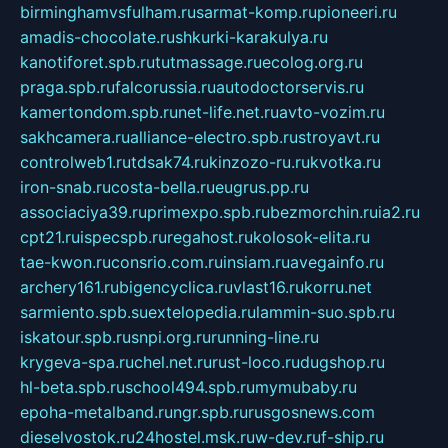
birminghamvsfulham.ru
sarmat-komp.ru
pioneeri.ru
amadis-chocolate.ru
shkurki-karakulya.ru
kanotiforet.spb.ru
tutmassage.ru
ecolog.org.ru
praga.spb.ru
falcorussia.ru
autodoctorservis.ru
kamertondom.spb.ru
net-life.net.ru
avto-vozim.ru
sakhcamera.ru
alliance-electro.spb.ru
stroyavt.ru
controlweb1.ru
tdsak74.ru
kinzozo-ru.ru
kvotka.ru
iron-snab.ru
costa-bella.ru
eugrus.pp.ru
associaciya39.ru
primexpo.spb.ru
bezmorchin.ru
ia2.ru
cpt21.ru
ispecspb.ru
regahost.ru
kolosok-elita.ru
tae-kwon.ru
consrio.com.ru
insiam.ru
avegainfo.ru
archery161.ru
bigencyclica.ru
vlast16.ru
korru.net
sarmiento.spb.su
extelopedia.ru
lammin-suo.spb.ru
iskatour.spb.ru
snpi.org.ru
running-line.ru
krygeva-spa.ru
chel.net.ru
rust-loco.ru
dugshop.ru
hl-beta.spb.ru
school494.spb.ru
mymubaby.ru
epoha-metalband.ru
ngr.spb.ru
rusgosnews.com
dieselvostok.ru
24hostel.msk.ru
w-dev.ru
f-ship.ru