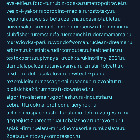
eva-elfie.ru
foto-tur.ru
biz-doska.ru
metropoltravel.ru
veslo-i-yakor.ru
borodino-media.ru
rostotsky.ru
regionufa.ru
weiss-bet.ru
zaryna.ru
casinotablet.ru
universalia.ru
remont-mebeli-moscow.ru
termomur.ru
clubfisher.ru
remstirufa.ru
erdamchi.ru
doramamama.ru
muraviovka-park.ru
worldofwoman.ru
clean-dreams.ru
arkrym.ru
kristinita.ru
dircomputer.ru
healthenter.ru
textexperts.ru
pivnaya-kruzhka.ru
kinofilmy-2021.ru
demolalapaluza.ru
tanyavanya.ru
remstir-tolyatti.ru
msdip.ru
jdol.ru
sokolovr.ru
newtech-spb.ru
rezemkleim.ru
massage-tai.ru
seonub.ru
zvonitut.ru
biolisichka24.ru
mncraft-download.ru
algoritm-sistema.ru
godflesh.ru
ru-industria.ru
zebra-tlt.ru
okna-proficom.ru
erynok.ru
onlinekinospace.ru
startupstudio-fefu.ru
zarges-ru.ru
gegenjustizunrecht.ru
autobalashov.ru
utrovortu.ru
spiski-firm.ru
elara-m.ru
kinomusorka.ru
mkcslava.ru
2bets.ru
vintovoykompressor.ru