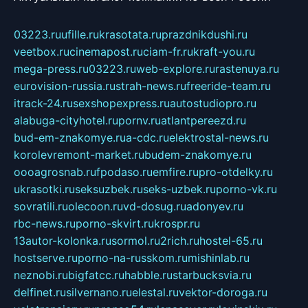
03223.ru
ufille.ru
krasotata.ru
prazdnikdushi.ru
veetbox.ru
cinemapost.ru
ciam-fr.ru
kraft-you.ru
mega-press.ru
03223.ru
web-explore.ru
rastenuya.ru
eurovision-russia.ru
strah-news.ru
freeride-team.ru
itrack-24.ru
sexshopexpress.ru
autostudiopro.ru
alabuga-cityhotel.ru
pornv.ru
atlantpereezd.ru
bud-em-znakomye.ru
a-cdc.ru
elektrostal-news.ru
korolevremont-market.ru
budem-znakomye.ru
oooagrosnab.ru
fpodaso.ru
emfire.ru
pro-otdelky.ru
ukrasotki.ru
seksuzbek.ru
seks-uzbek.ru
porno-vk.ru
sovratili.ru
olecoon.ru
vd-dosug.ru
adonyev.ru
rbc-news.ru
porno-skvirt.ru
krospr.ru
13autor-kolonka.ru
sormol.ru
2rich.ru
hostel-65.ru
hostserve.ru
porno-na-russkom.ru
mishinlab.ru
neznobi.ru
bigfatcc.ru
habble.ru
starbucksvia.ru
delfinet.ru
silvernano.ru
elestal.ru
vektor-doroga.ru