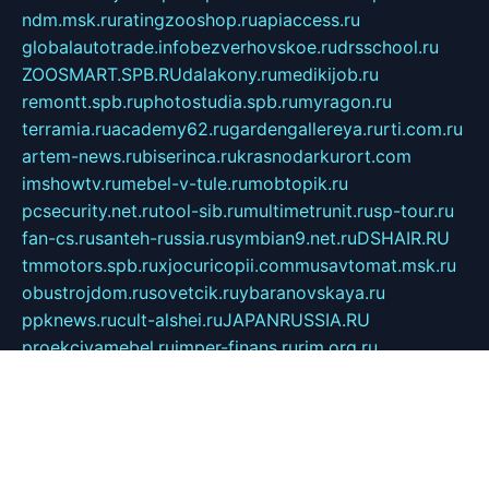
ndm.msk.ru
ratingzooshop.ru
apiaccess.ru
globalautotrade.info
bezverhovskoe.ru
drsschool.ru
ZOOSMART.SPB.RU
dalakony.ru
medikijob.ru
remontt.spb.ru
photostudia.spb.ru
myragon.ru
terramia.ru
academy62.ru
gardengallereya.ru
rti.com.ru
artem-news.ru
biserinca.ru
krasnodarkurort.com
imshowtv.ru
mebel-v-tule.ru
mobtopik.ru
pcsecurity.net.ru
tool-sib.ru
multimetrunit.ru
sp-tour.ru
fan-cs.ru
santeh-russia.ru
symbian9.net.ru
DSHAIR.RU
tmmotors.spb.ru
xjocuricopii.com
musavtomat.msk.ru
obustrojdom.ru
sovetcik.ru
ybaranovskaya.ru
ppknews.ru
cult-alshei.ru
JAPANRUSSIA.RU
proekciyamebel.ru
imper-finans.ru
rim.org.ru
glamourai.ru
brassminus.ru
zabor-pro.ru
ftn.pp.ru
dorogoe58.ru
laimengpacker.ru
kuzova-zapchasti.ru
sageerp.ru
taxodrom.ru
dsrazvitie.ru
hardcity.net.ru
ratinghomegames.ru
topservice25.ru
gubernyan.ru
gtglasslined.ru
ii4.ru
tssport.spb.ru
andorra24.com