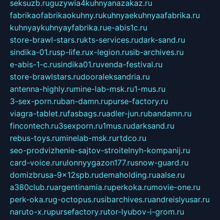
seksuzb.ru
guzywia4kuhnyanazakaz.ru
fabrikaofabrikaokuhny.ru
kuhnyaekuhnyaafabrika.ru
kuhnyaykuhnyayfabrika.ru
e-abis1c.ru
store-brawl-stars.ru
kts-services.ru
dark-sand.ru
sindika-01.ru
sp-life.ru
x-legion.ru
sib-archives.ru
e-abis-1-c.ru
sindika01.ru
venda-festival.ru
store-brawlstars.ru
dooraleksandria.ru
antenna-highly.ru
mine-lab-msk.ru
1-mus.ru
3-sex-porn.ru
ban-damn.ru
purse-factory.ru
viagra-tablet.ru
fasbags.ru
adler-jun.ru
bandamn.ru
fincontech.ru
3sexporn.ru
1mus.ru
darksand.ru
rebus-toys.ru
minelab-msk.ru
rtdco.ru
seo-prodvizhenie-sajtov-stroitelnyh-kompanij.ru
card-voice.ru
rulonnyygazon177.ru
snow-guard.ru
domizbrusa-9x12spb.ru
demaholding.ru
aalse.ru
a380club.ru
argentinamia.ru
perkoka.ru
movie-one.ru
perk-oka.ru
g-octopus.ru
sibarchives.ru
andreislyusar.ru
naruto-x.ru
pursefactory.ru
tor-lyubov-i-grom.ru