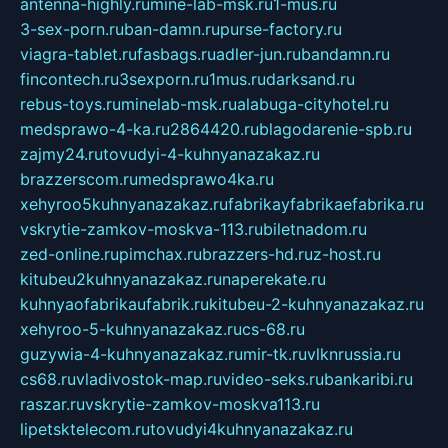
antenna-highly.ru
mine-lab-msk.ru
1-mus.ru
3-sex-porn.ru
ban-damn.ru
purse-factory.ru
viagra-tablet.ru
fasbags.ru
adler-jun.ru
bandamn.ru
fincontech.ru
3sexporn.ru
1mus.ru
darksand.ru
rebus-toys.ru
minelab-msk.ru
alabuga-cityhotel.ru
medsprawo-4-ka.ru
2864420.ru
blagodarenie-spb.ru
zajmy24.ru
tovudyi-4-kuhnyanazakaz.ru
brazzerscom.ru
medsprawo4ka.ru
xehyroo5kuhnyanazakaz.ru
fabrikayfabrikaefabrika.ru
vskrytie-zamkov-moskva-113.ru
biletnadom.ru
zed-online.ru
pimchax.ru
brazzers-hd.ru
z-host.ru
kitubeu2kuhnyanazakaz.ru
naperekate.ru
kuhnyaofabrikaufabrik.ru
kitubeu-2-kuhnyanazakaz.ru
xehyroo-5-kuhnyanazakaz.ru
cs-68.ru
guzywia-4-kuhnyanazakaz.ru
mir-tk.ru
vlknrussia.ru
cs68.ru
vladivostok-map.ru
video-seks.ru
bankaribi.ru
raszar.ru
vskrytie-zamkov-moskva113.ru
lipetsktelecom.ru
tovudyi4kuhnyanazakaz.ru