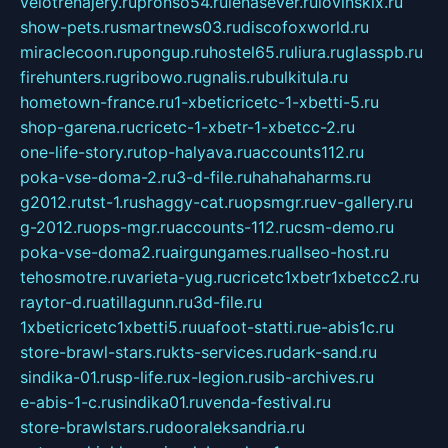
velotrenajery.ru
pronso54.ru
lenasever.ru
lovinskix.ru
show-pets.ru
smartnews03.ru
discofoxworld.ru
miraclecoon.ru
pongup.ru
hostel65.ru
liura.ru
glasspb.ru
firehunters.ru
gribowo.ru
gnalis.ru
bulkitula.ru
hometown-france.ru
1-xbeticricetc-1-xbetti-5.ru
shop-garena.ru
cricetc-1-xbetr-1-xbetcc-2.ru
one-life-story.ru
top-halyava.ru
accounts112.ru
poka-vse-doma-2.ru
3-d-file.ru
hahahaharms.ru
g2012.ru
tst-1.ru
shaggy-cat.ru
opsmgr.ru
ev-gallery.ru
g-2012.ru
ops-mgr.ru
accounts-112.ru
csm-demo.ru
poka-vse-doma2.ru
airgungames.ru
allseo-host.ru
tehosmotre.ru
varieta-yug.ru
cricetc1xbetr1xbetcc2.ru
raytor-d.ru
atillagunn.ru
3d-file.ru
1xbeticricetc1xbetti5.ru
uafoot-statti.ru
e-abis1c.ru
store-brawl-stars.ru
kts-services.ru
dark-sand.ru
sindika-01.ru
sp-life.ru
x-legion.ru
sib-archives.ru
e-abis-1-c.ru
sindika01.ru
venda-festival.ru
store-brawlstars.ru
dooraleksandria.ru