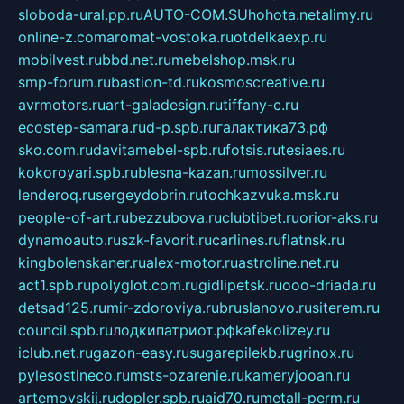
sloboda-ural.pp.ru
AUTO-COM.SU
hohota.net
alimy.ru
online-z.com
aromat-vostoka.ru
otdelkaexp.ru
mobilvest.ru
bbd.net.ru
mebelshop.msk.ru
smp-forum.ru
bastion-td.ru
kosmoscreative.ru
avrmotors.ru
art-galadesign.ru
tiffany-c.ru
ecostep-samara.ru
d-p.spb.ru
галактика73.рф
sko.com.ru
davitamebel-spb.ru
fotsis.ru
tesiaes.ru
kokoroyari.spb.ru
blesna-kazan.ru
mossilver.ru
lenderoq.ru
sergeydobrin.ru
tochkazvuka.msk.ru
people-of-art.ru
bezzubova.ru
clubtibet.ru
orior-aks.ru
dynamoauto.ru
szk-favorit.ru
carlines.ru
flatnsk.ru
kingbolenskaner.ru
alex-motor.ru
astroline.net.ru
act1.spb.ru
polyglot.com.ru
gidlipetsk.ru
ooo-driada.ru
detsad125.ru
mir-zdoroviya.ru
bruslanovo.ru
siterem.ru
council.spb.ru
лодкипатриот.рф
kafekolizey.ru
iclub.net.ru
gazon-easy.ru
sugarepilekb.ru
grinox.ru
pylesostineco.ru
msts-ozarenie.ru
kameryjooan.ru
artemovskij.ru
dopler.spb.ru
aid70.ru
metall-perm.ru