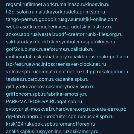
regsmi.ru
filmnetwork.ru
malinasp.ru
kinosvin.ru
h2o-salon.ru
malutkayork.ru
deltaprim.spb.ru
tango-perm.ru
gooddir.ru
sgv.su
multiki-online.com
webkrasotki.com
cherinvest.ru
detskiy-ostrov.ru
ankou.spb.ru
alvesta1.ru
pdf-creator.ru
nix-files.org.ru
sakhatoday.ru
elektrikersymboler.ru
sputnikyes.ru
golf2club.msk.ru
aeforums.ru
zallclub.ru
multimodal.msk.ru
habaigry.ru
haikko.ru
sobakopedia.ru
isz-fest.ru
ewnc.info
screensaver-clock.net.ru
volnav.spb.ru
comnat.ru
npf.net.ru
7bit.pp.ru
kalugatur.ru
tesiaes.ru
card.com.ru
kazanka.spb.ru
gildiya-kuznecov.ru
kameryboavision.ru
griffoncom.spb.ru
fabrika-emotsiy.ru
PARK-MATROSOVA.RU
agat.spb.ru
avtoyurist-moskva1.ru
hardware.org.ru
схема-авто.рф
dg-lab.ru
angrup.ru
recruiter.spb.ru
music8.spb.ru
krsk124.ru
kubok.spb.ru
romanofforex.ru
analitikaplus.ru
spyonline.ru
zosikamery.ru