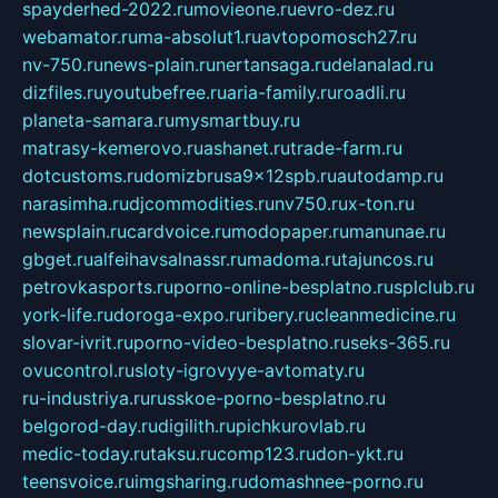
spayderhed-2022.ru
movieone.ru
evro-dez.ru
webamator.ru
ma-absolut1.ru
avtopomosch27.ru
nv-750.ru
news-plain.ru
nertansaga.ru
delanalad.ru
dizfiles.ru
youtubefree.ru
aria-family.ru
roadli.ru
planeta-samara.ru
mysmartbuy.ru
matrasy-kemerovo.ru
ashanet.ru
trade-farm.ru
dotcustoms.ru
domizbrusa9x12spb.ru
autodamp.ru
narasimha.ru
djcommodities.ru
nv750.ru
x-ton.ru
newsplain.ru
cardvoice.ru
modopaper.ru
manunae.ru
gbget.ru
alfeihavsalnassr.ru
madoma.ru
tajuncos.ru
petrovkasports.ru
porno-online-besplatno.ru
splclub.ru
york-life.ru
doroga-expo.ru
ribery.ru
cleanmedicine.ru
slovar-ivrit.ru
porno-video-besplatno.ru
seks-365.ru
ovucontrol.ru
sloty-igrovyye-avtomaty.ru
ru-industriya.ru
russkoe-porno-besplatno.ru
belgorod-day.ru
digilith.ru
pichkurovlab.ru
medic-today.ru
taksu.ru
comp123.ru
don-ykt.ru
teensvoice.ru
imgsharing.ru
domashnee-porno.ru