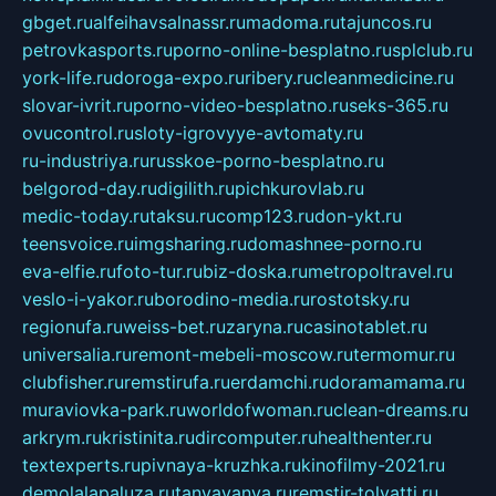
gbget.ru
alfeihavsalnassr.ru
madoma.ru
tajuncos.ru
petrovkasports.ru
porno-online-besplatno.ru
splclub.ru
york-life.ru
doroga-expo.ru
ribery.ru
cleanmedicine.ru
slovar-ivrit.ru
porno-video-besplatno.ru
seks-365.ru
ovucontrol.ru
sloty-igrovyye-avtomaty.ru
ru-industriya.ru
russkoe-porno-besplatno.ru
belgorod-day.ru
digilith.ru
pichkurovlab.ru
medic-today.ru
taksu.ru
comp123.ru
don-ykt.ru
teensvoice.ru
imgsharing.ru
domashnee-porno.ru
eva-elfie.ru
foto-tur.ru
biz-doska.ru
metropoltravel.ru
veslo-i-yakor.ru
borodino-media.ru
rostotsky.ru
regionufa.ru
weiss-bet.ru
zaryna.ru
casinotablet.ru
universalia.ru
remont-mebeli-moscow.ru
termomur.ru
clubfisher.ru
remstirufa.ru
erdamchi.ru
doramamama.ru
muraviovka-park.ru
worldofwoman.ru
clean-dreams.ru
arkrym.ru
kristinita.ru
dircomputer.ru
healthenter.ru
textexperts.ru
pivnaya-kruzhka.ru
kinofilmy-2021.ru
demolalapaluza.ru
tanyavanya.ru
remstir-tolyatti.ru