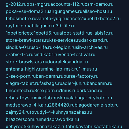
g-2012.ru
ops-mgr.ru
accounts-112.ru
csm-demo.ru
poka-vse-doma2.ru
airgungames.ru
allseo-host.ru
tehosmotre.ru
varieta-yug.ru
cricetc1xbetr1xbetcc2.ru
raytor-d.ru
atillagunn.ru
3d-file.ru
1xbeticricetc1xbetti5.ru
uafoot-statti.ru
e-abis1c.ru
store-brawl-stars.ru
kts-services.ru
dark-sand.ru
sindika-01.ru
sp-life.ru
x-legion.ru
sib-archives.ru
e-abis-1-c.ru
sindika01.ru
venda-festival.ru
store-brawlstars.ru
dooraleksandria.ru
antenna-highly.ru
mine-lab-msk.ru
1-mus.ru
3-sex-porn.ru
ban-damn.ru
purse-factory.ru
viagra-tablet.ru
fasbags.ru
adler-jun.ru
bandamn.ru
fincontech.ru
3sexporn.ru
1mus.ru
darksand.ru
rebus-toys.ru
minelab-msk.ru
alabuga-cityhotel.ru
medsprawo-4-ka.ru
2864420.ru
blagodarenie-spb.ru
zajmy24.ru
tovudyi-4-kuhnyanazakaz.ru
brazzerscom.ru
medsprawo4ka.ru
xehyroo5kuhnyanazakaz.ru
fabrikayfabrikaefabrika.ru