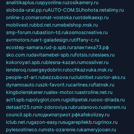
analitikaplus.ru
spyonline.ru
zosikamery.ru
sloboda-ural.pp.ru
AUTO-COM.SU
hohota.net
alimy.ru
online-z.com
aromat-vostoka.ru
otdelkaexp.ru
mobilvest.ru
bbd.net.ru
mebelshop.msk.ru
smp-forum.ru
bastion-td.ru
kosmoscreative.ru
avrmotors.ru
art-galadesign.ru
tiffany-c.ru
ecostep-samara.ru
d-p.spb.ru
галактика73.рф
sko.com.ru
davitamebel-spb.ru
fotsis.ru
tesiaes.ru
kokoroyari.spb.ru
blesna-kazan.ru
mossilver.ru
lenderoq.ru
sergeydobrin.ru
tochkazvuka.msk.ru
people-of-art.ru
bezzubova.ru
clubtibet.ru
orior-aks.ru
dynamoauto.ru
szk-favorit.ru
carlines.ru
flatnsk.ru
kingbolenskaner.ru
alex-motor.ru
astroline.net.ru
act1.spb.ru
polyglot.com.ru
gidlipetsk.ru
ooo-driada.ru
detsad125.ru
mir-zdoroviya.ru
bruslanovo.ru
siterem.ru
council.spb.ru
лодкипатриот.рф
kafekolizey.ru
iclub.net.ru
gazon-easy.ru
sugarepilekb.ru
grinox.ru
pylesostineco.ru
msts-ozarenie.ru
kameryjooan.ru