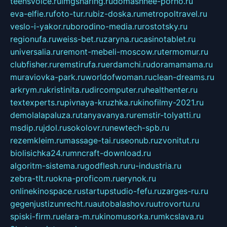
teensvoice.ru
imgsharing.ru
domashnee-porno.ru
eva-elfie.ru
foto-tur.ru
biz-doska.ru
metropoltravel.ru
veslo-i-yakor.ru
borodino-media.ru
rostotsky.ru
regionufa.ru
weiss-bet.ru
zaryna.ru
casinotablet.ru
universalia.ru
remont-mebeli-moscow.ru
termomur.ru
clubfisher.ru
remstirufa.ru
erdamchi.ru
doramamama.ru
muraviovka-park.ru
worldofwoman.ru
clean-dreams.ru
arkrym.ru
kristinita.ru
dircomputer.ru
healthenter.ru
textexperts.ru
pivnaya-kruzhka.ru
kinofilmy-2021.ru
demolalapaluza.ru
tanyavanya.ru
remstir-tolyatti.ru
msdip.ru
jdol.ru
sokolovr.ru
newtech-spb.ru
rezemkleim.ru
massage-tai.ru
seonub.ru
zvonitut.ru
biolisichka24.ru
mncraft-download.ru
algoritm-sistema.ru
godflesh.ru
ru-industria.ru
zebra-tlt.ru
okna-proficom.ru
erynok.ru
onlinekinospace.ru
startupstudio-fefu.ru
zarges-ru.ru
gegenjustizunrecht.ru
autobalashov.ru
utrovortu.ru
spiski-firm.ru
elara-m.ru
kinomusorka.ru
mkcslava.ru