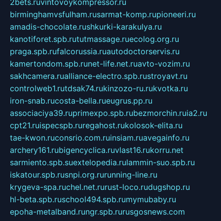
2bets.ru
vintovoykompressor.ru
birminghamvsfulham.ru
sarmat-komp.ru
pioneeri.ru
amadis-chocolate.ru
shkurki-karakulya.ru
kanotiforet.spb.ru
tutmassage.ru
ecolog.org.ru
praga.spb.ru
falcorussia.ru
autodoctorservis.ru
kamertondom.spb.ru
net-life.net.ru
avto-vozim.ru
sakhcamera.ru
alliance-electro.spb.ru
stroyavt.ru
controlweb1.ru
tdsak74.ru
kinzozo-ru.ru
kvotka.ru
iron-snab.ru
costa-bella.ru
eugrus.pp.ru
associaciya39.ru
primexpo.spb.ru
bezmorchin.ru
ia2.ru
cpt21.ru
ispecspb.ru
regahost.ru
kolosok-elita.ru
tae-kwon.ru
consrio.com.ru
insiam.ru
avegainfo.ru
archery161.ru
bigencyclica.ru
vlast16.ru
korru.net
sarmiento.spb.su
extelopedia.ru
lammin-suo.spb.ru
iskatour.spb.ru
snpi.org.ru
running-line.ru
krygeva-spa.ru
chel.net.ru
rust-loco.ru
dugshop.ru
hl-beta.spb.ru
school494.spb.ru
mymubaby.ru
epoha-metalband.ru
ngr.spb.ru
rusgosnews.com