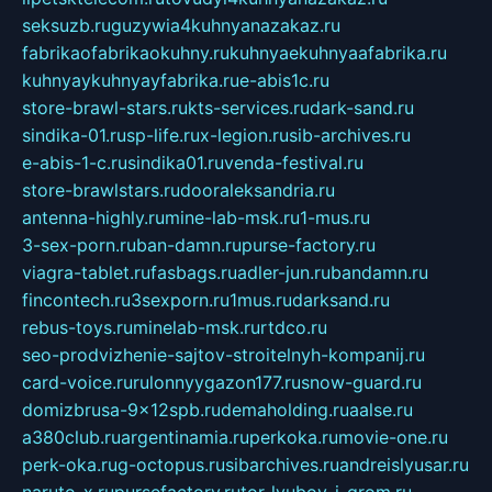
seksuzb.ru
guzywia4kuhnyanazakaz.ru
fabrikaofabrikaokuhny.ru
kuhnyaekuhnyaafabrika.ru
kuhnyaykuhnyayfabrika.ru
e-abis1c.ru
store-brawl-stars.ru
kts-services.ru
dark-sand.ru
sindika-01.ru
sp-life.ru
x-legion.ru
sib-archives.ru
e-abis-1-c.ru
sindika01.ru
venda-festival.ru
store-brawlstars.ru
dooraleksandria.ru
antenna-highly.ru
mine-lab-msk.ru
1-mus.ru
3-sex-porn.ru
ban-damn.ru
purse-factory.ru
viagra-tablet.ru
fasbags.ru
adler-jun.ru
bandamn.ru
fincontech.ru
3sexporn.ru
1mus.ru
darksand.ru
rebus-toys.ru
minelab-msk.ru
rtdco.ru
seo-prodvizhenie-sajtov-stroitelnyh-kompanij.ru
card-voice.ru
rulonnyygazon177.ru
snow-guard.ru
domizbrusa-9x12spb.ru
demaholding.ru
aalse.ru
a380club.ru
argentinamia.ru
perkoka.ru
movie-one.ru
perk-oka.ru
g-octopus.ru
sibarchives.ru
andreislyusar.ru
naruto-x.ru
pursefactory.ru
tor-lyubov-i-grom.ru