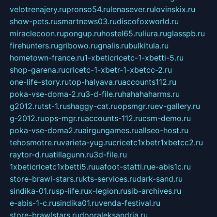
velotrenajery.ru
pronso54.ru
lenasever.ru
lovinskix.ru
show-pets.ru
smartnews03.ru
discofoxworld.ru
miraclecoon.ru
pongup.ru
hostel65.ru
liura.ru
glasspb.ru
firehunters.ru
gribowo.ru
gnalis.ru
bulkitula.ru
hometown-france.ru
1-xbeticricetc-1-xbetti-5.ru
shop-garena.ru
cricetc-1-xbetr-1-xbetcc-2.ru
one-life-story.ru
top-halyava.ru
accounts112.ru
poka-vse-doma-2.ru
3-d-file.ru
hahahaharms.ru
g2012.ru
tst-1.ru
shaggy-cat.ru
opsmgr.ru
ev-gallery.ru
g-2012.ru
ops-mgr.ru
accounts-112.ru
csm-demo.ru
poka-vse-doma2.ru
airgungames.ru
allseo-host.ru
tehosmotre.ru
varieta-yug.ru
cricetc1xbetr1xbetcc2.ru
raytor-d.ru
atillagunn.ru
3d-file.ru
1xbeticricetc1xbetti5.ru
uafoot-statti.ru
e-abis1c.ru
store-brawl-stars.ru
kts-services.ru
dark-sand.ru
sindika-01.ru
sp-life.ru
x-legion.ru
sib-archives.ru
e-abis-1-c.ru
sindika01.ru
venda-festival.ru
store-brawlstars.ru
dooraleksandria.ru