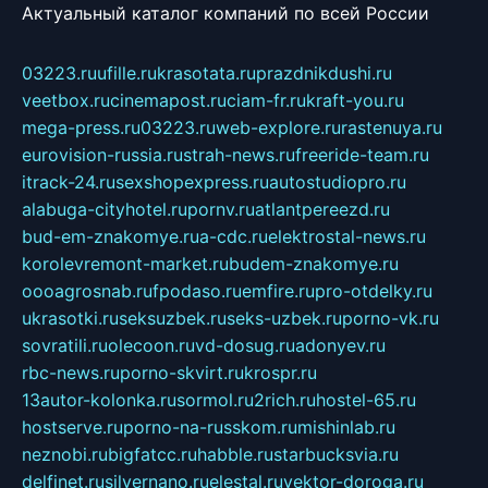
Актуальный каталог компаний по всей России
03223.ru
ufille.ru
krasotata.ru
prazdnikdushi.ru
veetbox.ru
cinemapost.ru
ciam-fr.ru
kraft-you.ru
mega-press.ru
03223.ru
web-explore.ru
rastenuya.ru
eurovision-russia.ru
strah-news.ru
freeride-team.ru
itrack-24.ru
sexshopexpress.ru
autostudiopro.ru
alabuga-cityhotel.ru
pornv.ru
atlantpereezd.ru
bud-em-znakomye.ru
a-cdc.ru
elektrostal-news.ru
korolevremont-market.ru
budem-znakomye.ru
oooagrosnab.ru
fpodaso.ru
emfire.ru
pro-otdelky.ru
ukrasotki.ru
seksuzbek.ru
seks-uzbek.ru
porno-vk.ru
sovratili.ru
olecoon.ru
vd-dosug.ru
adonyev.ru
rbc-news.ru
porno-skvirt.ru
krospr.ru
13autor-kolonka.ru
sormol.ru
2rich.ru
hostel-65.ru
hostserve.ru
porno-na-russkom.ru
mishinlab.ru
neznobi.ru
bigfatcc.ru
habble.ru
starbucksvia.ru
delfinet.ru
silvernano.ru
elestal.ru
vektor-doroga.ru