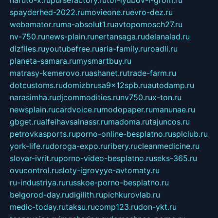
spayderhed-2022.ru
movieone.ru
evro-dez.ru
webamator.ru
ma-absolut1.ru
avtopomosch27.ru
nv-750.ru
news-plain.ru
nertansaga.ru
delanalad.ru
dizfiles.ru
youtubefree.ru
aria-family.ru
roadli.ru
planeta-samara.ru
mysmartbuy.ru
matrasy-kemerovo.ru
ashanet.ru
trade-farm.ru
dotcustoms.ru
domizbrusa9x12spb.ru
autodamp.ru
narasimha.ru
djcommodities.ru
nv750.ru
x-ton.ru
newsplain.ru
cardvoice.ru
modopaper.ru
manunae.ru
gbget.ru
alfeihavsalnassr.ru
madoma.ru
tajuncos.ru
petrovkasports.ru
porno-online-besplatno.ru
splclub.ru
york-life.ru
doroga-expo.ru
ribery.ru
cleanmedicine.ru
slovar-ivrit.ru
porno-video-besplatno.ru
seks-365.ru
ovucontrol.ru
sloty-igrovyye-avtomaty.ru
ru-industriya.ru
russkoe-porno-besplatno.ru
belgorod-day.ru
digilith.ru
pichkurovlab.ru
medic-today.ru
taksu.ru
comp123.ru
don-ykt.ru