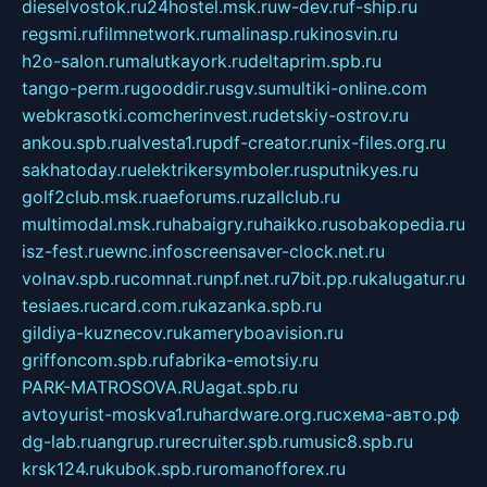
dieselvostok.ru
24hostel.msk.ru
w-dev.ru
f-ship.ru
regsmi.ru
filmnetwork.ru
malinasp.ru
kinosvin.ru
h2o-salon.ru
malutkayork.ru
deltaprim.spb.ru
tango-perm.ru
gooddir.ru
sgv.su
multiki-online.com
webkrasotki.com
cherinvest.ru
detskiy-ostrov.ru
ankou.spb.ru
alvesta1.ru
pdf-creator.ru
nix-files.org.ru
sakhatoday.ru
elektrikersymboler.ru
sputnikyes.ru
golf2club.msk.ru
aeforums.ru
zallclub.ru
multimodal.msk.ru
habaigry.ru
haikko.ru
sobakopedia.ru
isz-fest.ru
ewnc.info
screensaver-clock.net.ru
volnav.spb.ru
comnat.ru
npf.net.ru
7bit.pp.ru
kalugatur.ru
tesiaes.ru
card.com.ru
kazanka.spb.ru
gildiya-kuznecov.ru
kameryboavision.ru
griffoncom.spb.ru
fabrika-emotsiy.ru
PARK-MATROSOVA.RU
agat.spb.ru
avtoyurist-moskva1.ru
hardware.org.ru
схема-авто.рф
dg-lab.ru
angrup.ru
recruiter.spb.ru
music8.spb.ru
krsk124.ru
kubok.spb.ru
romanofforex.ru