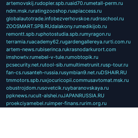
artemovskij.ru
dopler.spb.ru
aid70.ru
metall-perm.ru
ndm.msk.ru
ratingzooshop.ru
apiaccess.ru
globalautotrade.info
bezverhovskoe.ru
drsschool.ru
ZOOSMART.SPB.RU
dalakony.ru
medikijob.ru
remontt.spb.ru
photostudia.spb.ru
myragon.ru
terramia.ru
academy62.ru
gardengallereya.ru
rti.com.ru
artem-news.ru
biserinca.ru
krasnodarkurort.com
imshowtv.ru
mebel-v-tule.ru
mobtopik.ru
pcsecurity.net.ru
tool-sib.ru
multimetrunit.ru
sp-tour.ru
fan-cs.ru
santeh-russia.ru
symbian9.net.ru
DSHAIR.RU
tmmotors.spb.ru
xjocuricopii.com
musavtomat.msk.ru
obustrojdom.ru
sovetcik.ru
ybaranovskaya.ru
ppknews.ru
cult-alshei.ru
JAPANRUSSIA.RU
proekciyamebel.ru
imper-finans.ru
rim.org.ru
glamourai.ru
brassminus.ru
zabor-pro.ru
ftn.pp.ru
dorogoe58.ru
laimengpacker.ru
kuzova-zapchasti.ru
sageerp.ru
taxodrom.ru
dsrazvitie.ru
hardcity.net.ru
ratinghomegames.ru
topservice25.ru
gubernyan.ru