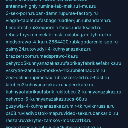
antenna-highly.ru
mine-lab-msk.ru
1-mus.ru
3-sex-porn.ru
ban-damn.ru
purse-factory.ru
viagra-tablet.ru
fasbags.ru
adler-jun.ru
bandamn.ru
fincontech.ru
3sexporn.ru
1mus.ru
darksand.ru
rebus-toys.ru
minelab-msk.ru
alabuga-cityhotel.ru
medsprawo-4-ka.ru
2864420.ru
blagodarenie-spb.ru
zajmy24.ru
tovudyi-4-kuhnyanazakaz.ru
brazzerscom.ru
medsprawo4ka.ru
xehyroo5kuhnyanazakaz.ru
fabrikayfabrikaefabrika.ru
vskrytie-zamkov-moskva-113.ru
biletnadom.ru
zed-online.ru
pimchax.ru
brazzers-hd.ru
z-host.ru
kitubeu2kuhnyanazakaz.ru
naperekate.ru
kuhnyaofabrikaufabrik.ru
kitubeu-2-kuhnyanazakaz.ru
xehyroo-5-kuhnyanazakaz.ru
cs-68.ru
guzywia-4-kuhnyanazakaz.ru
mir-tk.ru
vlknrussia.ru
cs68.ru
vladivostok-map.ru
video-seks.ru
bankaribi.ru
raszar.ru
vskrytie-zamkov-moskva113.ru
lipetsktelecom.ru
tovudyi4kuhnyanazakaz.ru