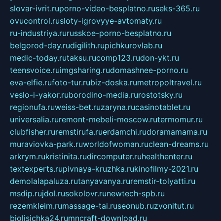
slovar-ivrit.ru
porno-video-besplatno.ru
seks-365.ru
ovucontrol.ru
sloty-igrovyye-avtomaty.ru
ru-industriya.ru
russkoe-porno-besplatno.ru
belgorod-day.ru
digilith.ru
pichkurovlab.ru
medic-today.ru
taksu.ru
comp123.ru
don-ykt.ru
teensvoice.ru
imgsharing.ru
domashnee-porno.ru
eva-elfie.ru
foto-tur.ru
biz-doska.ru
metropoltravel.ru
veslo-i-yakor.ru
borodino-media.ru
rostotsky.ru
regionufa.ru
weiss-bet.ru
zaryna.ru
casinotablet.ru
universalia.ru
remont-mebeli-moscow.ru
termomur.ru
clubfisher.ru
remstirufa.ru
erdamchi.ru
doramamama.ru
muraviovka-park.ru
worldofwoman.ru
clean-dreams.ru
arkrym.ru
kristinita.ru
dircomputer.ru
healthenter.ru
textexperts.ru
pivnaya-kruzhka.ru
kinofilmy-2021.ru
demolalapaluza.ru
tanyavanya.ru
remstir-tolyatti.ru
msdip.ru
jdol.ru
sokolovr.ru
newtech-spb.ru
rezemkleim.ru
massage-tai.ru
seonub.ru
zvonitut.ru
biolisichka24.ru
mncraft-download.ru