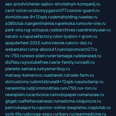
seo-prodvizhenie-sajtov-stroitelnyh-kompanij.ru
card-voice.ru
rulonnyygazon177.ru
snow-guard.ru
domizbrusa-9x12spb.ru
demaholding.ru
aalse.ru
a380club.ru
argentinamia.ru
perkoka.ru
movie-one.ru
perk-oka.ru
g-octopus.ru
sibarchives.ru
andreislyusar.ru
naruto-x.ru
pursefactory.ru
tor-lyubov-i-grom.ru
spayderhed-2022.ru
movieone.ru
evro-dez.ru
webamator.ru
ma-absolut1.ru
avtopomosch27.ru
nv-750.ru
news-plain.ru
nertansaga.ru
delanalad.ru
dizfiles.ru
youtubefree.ru
aria-family.ru
roadli.ru
planeta-samara.ru
mysmartbuy.ru
matrasy-kemerovo.ru
ashanet.ru
trade-farm.ru
dotcustoms.ru
domizbrusa9x12spb.ru
autodamp.ru
narasimha.ru
djcommodities.ru
nv750.ru
x-ton.ru
newsplain.ru
cardvoice.ru
modopaper.ru
manunae.ru
gbget.ru
alfeihavsalnassr.ru
madoma.ru
tajuncos.ru
petrovkasports.ru
porno-online-besplatno.ru
splclub.ru
york-life.ru
doroga-expo.ru
ribery.ru
cleanmedicine.ru