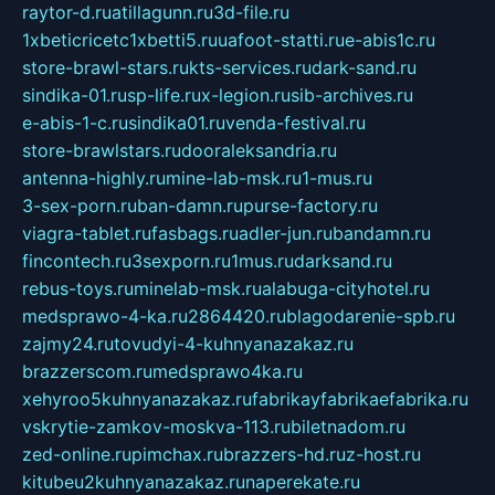
raytor-d.ru
atillagunn.ru
3d-file.ru
1xbeticricetc1xbetti5.ru
uafoot-statti.ru
e-abis1c.ru
store-brawl-stars.ru
kts-services.ru
dark-sand.ru
sindika-01.ru
sp-life.ru
x-legion.ru
sib-archives.ru
e-abis-1-c.ru
sindika01.ru
venda-festival.ru
store-brawlstars.ru
dooraleksandria.ru
antenna-highly.ru
mine-lab-msk.ru
1-mus.ru
3-sex-porn.ru
ban-damn.ru
purse-factory.ru
viagra-tablet.ru
fasbags.ru
adler-jun.ru
bandamn.ru
fincontech.ru
3sexporn.ru
1mus.ru
darksand.ru
rebus-toys.ru
minelab-msk.ru
alabuga-cityhotel.ru
medsprawo-4-ka.ru
2864420.ru
blagodarenie-spb.ru
zajmy24.ru
tovudyi-4-kuhnyanazakaz.ru
brazzerscom.ru
medsprawo4ka.ru
xehyroo5kuhnyanazakaz.ru
fabrikayfabrikaefabrika.ru
vskrytie-zamkov-moskva-113.ru
biletnadom.ru
zed-online.ru
pimchax.ru
brazzers-hd.ru
z-host.ru
kitubeu2kuhnyanazakaz.ru
naperekate.ru