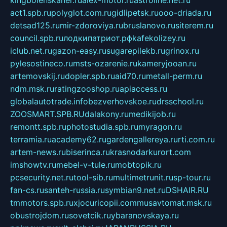
act1.spb.ru
polyglot.com.ru
gidlipetsk.ru
ooo-driada.ru
detsad125.ru
mir-zdoroviya.ru
bruslanovo.ru
siterem.ru
council.spb.ru
лодкипатриот.рф
kafekolizey.ru
iclub.net.ru
gazon-easy.ru
sugarepilekb.ru
grinox.ru
pylesostineco.ru
msts-ozarenie.ru
kameryjooan.ru
artemovskij.ru
dopler.spb.ru
aid70.ru
metall-perm.ru
ndm.msk.ru
ratingzooshop.ru
apiaccess.ru
globalautotrade.info
bezverhovskoe.ru
drsschool.ru
ZOOSMART.SPB.RU
dalakony.ru
medikijob.ru
remontt.spb.ru
photostudia.spb.ru
myragon.ru
terramia.ru
academy62.ru
gardengallereya.ru
rti.com.ru
artem-news.ru
biserinca.ru
krasnodarkurort.com
imshowtv.ru
mebel-v-tule.ru
mobtopik.ru
pcsecurity.net.ru
tool-sib.ru
multimetrunit.ru
sp-tour.ru
fan-cs.ru
santeh-russia.ru
symbian9.net.ru
DSHAIR.RU
tmmotors.spb.ru
xjocuricopii.com
musavtomat.msk.ru
obustrojdom.ru
sovetcik.ru
ybaranovskaya.ru