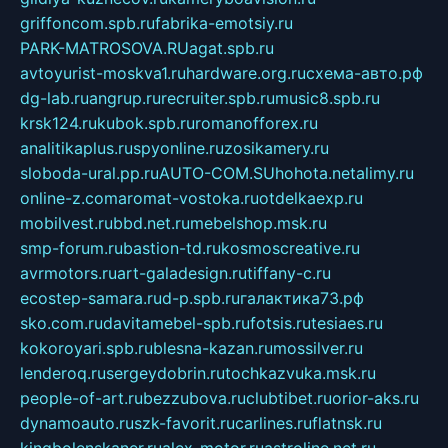
griffoncom.spb.ru
fabrika-emotsiy.ru
PARK-MATROSOVA.RU
agat.spb.ru
avtoyurist-moskva1.ru
hardware.org.ru
схема-авто.рф
dg-lab.ru
angrup.ru
recruiter.spb.ru
music8.spb.ru
krsk124.ru
kubok.spb.ru
romanofforex.ru
analitikaplus.ru
spyonline.ru
zosikamery.ru
sloboda-ural.pp.ru
AUTO-COM.SU
hohota.net
alimy.ru
online-z.com
aromat-vostoka.ru
otdelkaexp.ru
mobilvest.ru
bbd.net.ru
mebelshop.msk.ru
smp-forum.ru
bastion-td.ru
kosmoscreative.ru
avrmotors.ru
art-galadesign.ru
tiffany-c.ru
ecostep-samara.ru
d-p.spb.ru
галактика73.рф
sko.com.ru
davitamebel-spb.ru
fotsis.ru
tesiaes.ru
kokoroyari.spb.ru
blesna-kazan.ru
mossilver.ru
lenderoq.ru
sergeydobrin.ru
tochkazvuka.msk.ru
people-of-art.ru
bezzubova.ru
clubtibet.ru
orior-aks.ru
dynamoauto.ru
szk-favorit.ru
carlines.ru
flatnsk.ru
kingbolenskaner.ru
alex-motor.ru
astroline.net.ru