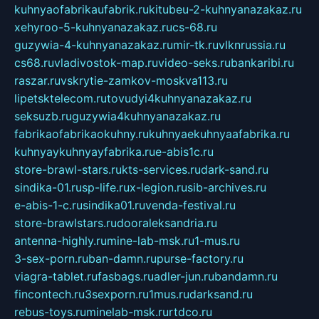
kuhnyaofabrikaufabrik.ru
kitubeu-2-kuhnyanazakaz.ru
xehyroo-5-kuhnyanazakaz.ru
cs-68.ru
guzywia-4-kuhnyanazakaz.ru
mir-tk.ru
vlknrussia.ru
cs68.ru
vladivostok-map.ru
video-seks.ru
bankaribi.ru
raszar.ru
vskrytie-zamkov-moskva113.ru
lipetsktelecom.ru
tovudyi4kuhnyanazakaz.ru
seksuzb.ru
guzywia4kuhnyanazakaz.ru
fabrikaofabrikaokuhny.ru
kuhnyaekuhnyaafabrika.ru
kuhnyaykuhnyayfabrika.ru
e-abis1c.ru
store-brawl-stars.ru
kts-services.ru
dark-sand.ru
sindika-01.ru
sp-life.ru
x-legion.ru
sib-archives.ru
e-abis-1-c.ru
sindika01.ru
venda-festival.ru
store-brawlstars.ru
dooraleksandria.ru
antenna-highly.ru
mine-lab-msk.ru
1-mus.ru
3-sex-porn.ru
ban-damn.ru
purse-factory.ru
viagra-tablet.ru
fasbags.ru
adler-jun.ru
bandamn.ru
fincontech.ru
3sexporn.ru
1mus.ru
darksand.ru
rebus-toys.ru
minelab-msk.ru
rtdco.ru