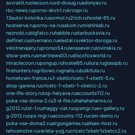
sovratili.ru
olecoon.ru
vd-dosug.ru
adonyev.ru
rbc-news.ru
porno-skvirt.ru
krospr.ru
13autor-kolonka.ru
sormol.ru
2rich.ru
hostel-65.ru
hostserve.ru
porno-na-russkom.ru
mishinlab.ru
neznobi.ru
bigfatcc.ru
habble.ru
starbucksvia.ru
delfinet.ru
silvernano.ru
elestal.ru
vektor-doroga.ru
velotrenajery.ru
pronso54.ru
lenasever.ru
lovinskix.ru
show-pets.ru
smartnews03.ru
discofoxworld.ru
miraclecoon.ru
pongup.ru
hostel65.ru
liura.ru
glasspb.ru
firehunters.ru
gribowo.ru
gnalis.ru
bulkitula.ru
hometown-france.ru
1-xbeticricetc-1-xbetti-5.ru
shop-garena.ru
cricetc-1-xbetr-1-xbetcc-2.ru
one-life-story.ru
top-halyava.ru
accounts112.ru
poka-vse-doma-2.ru
3-d-file.ru
hahahaharms.ru
g2012.ru
tst-1.ru
shaggy-cat.ru
opsmgr.ru
ev-gallery.ru
g-2012.ru
ops-mgr.ru
accounts-112.ru
csm-demo.ru
poka-vse-doma2.ru
airgungames.ru
allseo-host.ru
tehosmotre.ru
varieta-yug.ru
cricetc1xbetr1xbetcc2.ru