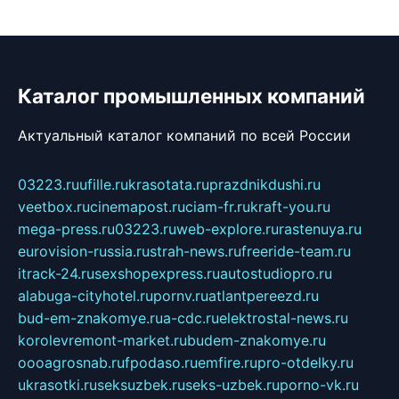
Каталог промышленных компаний
Актуальный каталог компаний по всей России
03223.ru
ufille.ru
krasotata.ru
prazdnikdushi.ru
veetbox.ru
cinemapost.ru
ciam-fr.ru
kraft-you.ru
mega-press.ru
03223.ru
web-explore.ru
rastenuya.ru
eurovision-russia.ru
strah-news.ru
freeride-team.ru
itrack-24.ru
sexshopexpress.ru
autostudiopro.ru
alabuga-cityhotel.ru
pornv.ru
atlantpereezd.ru
bud-em-znakomye.ru
a-cdc.ru
elektrostal-news.ru
korolevremont-market.ru
budem-znakomye.ru
oooagrosnab.ru
fpodaso.ru
emfire.ru
pro-otdelky.ru
ukrasotki.ru
seksuzbek.ru
seks-uzbek.ru
porno-vk.ru