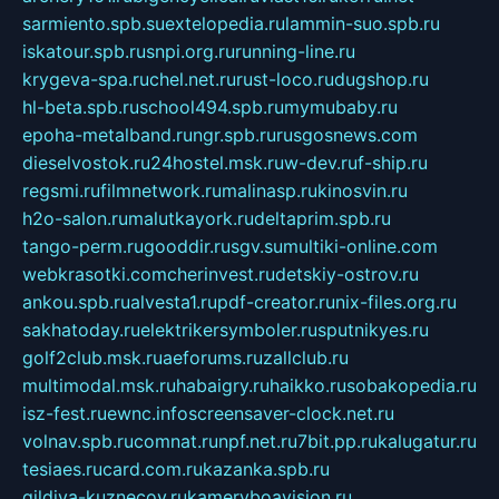
sarmiento.spb.su
extelopedia.ru
lammin-suo.spb.ru
iskatour.spb.ru
snpi.org.ru
running-line.ru
krygeva-spa.ru
chel.net.ru
rust-loco.ru
dugshop.ru
hl-beta.spb.ru
school494.spb.ru
mymubaby.ru
epoha-metalband.ru
ngr.spb.ru
rusgosnews.com
dieselvostok.ru
24hostel.msk.ru
w-dev.ru
f-ship.ru
regsmi.ru
filmnetwork.ru
malinasp.ru
kinosvin.ru
h2o-salon.ru
malutkayork.ru
deltaprim.spb.ru
tango-perm.ru
gooddir.ru
sgv.su
multiki-online.com
webkrasotki.com
cherinvest.ru
detskiy-ostrov.ru
ankou.spb.ru
alvesta1.ru
pdf-creator.ru
nix-files.org.ru
sakhatoday.ru
elektrikersymboler.ru
sputnikyes.ru
golf2club.msk.ru
aeforums.ru
zallclub.ru
multimodal.msk.ru
habaigry.ru
haikko.ru
sobakopedia.ru
isz-fest.ru
ewnc.info
screensaver-clock.net.ru
volnav.spb.ru
comnat.ru
npf.net.ru
7bit.pp.ru
kalugatur.ru
tesiaes.ru
card.com.ru
kazanka.spb.ru
gildiya-kuznecov.ru
kameryboavision.ru