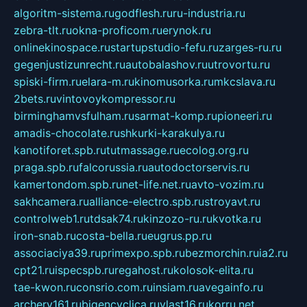
algoritm-sistema.ru
godflesh.ru
ru-industria.ru
zebra-tlt.ru
okna-proficom.ru
erynok.ru
onlinekinospace.ru
startupstudio-fefu.ru
zarges-ru.ru
gegenjustizunrecht.ru
autobalashov.ru
utrovortu.ru
spiski-firm.ru
elara-m.ru
kinomusorka.ru
mkcslava.ru
2bets.ru
vintovoykompressor.ru
birminghamvsfulham.ru
sarmat-komp.ru
pioneeri.ru
amadis-chocolate.ru
shkurki-karakulya.ru
kanotiforet.spb.ru
tutmassage.ru
ecolog.org.ru
praga.spb.ru
falcorussia.ru
autodoctorservis.ru
kamertondom.spb.ru
net-life.net.ru
avto-vozim.ru
sakhcamera.ru
alliance-electro.spb.ru
stroyavt.ru
controlweb1.ru
tdsak74.ru
kinzozo-ru.ru
kvotka.ru
iron-snab.ru
costa-bella.ru
eugrus.pp.ru
associaciya39.ru
primexpo.spb.ru
bezmorchin.ru
ia2.ru
cpt21.ru
ispecspb.ru
regahost.ru
kolosok-elita.ru
tae-kwon.ru
consrio.com.ru
insiam.ru
avegainfo.ru
archery161.ru
bigencyclica.ru
vlast16.ru
korru.net