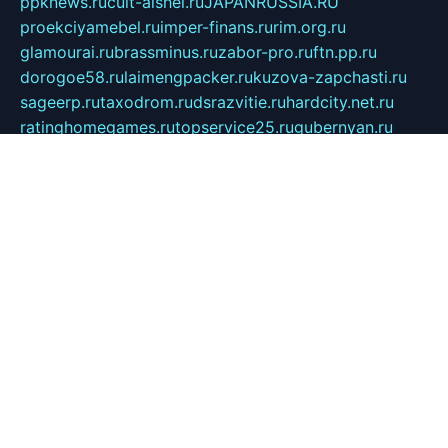
ppknews.ru
cult-alshei.ru
JAPANRUSSIA.RU
proekciyamebel.ru
imper-finans.ru
rim.org.ru
glamourai.ru
brassminus.ru
zabor-pro.ru
ftn.pp.ru
dorogoe58.ru
laimengpacker.ru
kuzova-zapchasti.ru
sageerp.ru
taxodrom.ru
dsrazvitie.ru
hardcity.net.ru
ratinghomegames.ru
topservice25.ru
gubernyan.ru
gtglasslined.ru
ii4.ru
tssport.spb.ru
andorra24.com
blackwallstreet.ru
oboimos.ru
optim-doors.com.ru
ikuch.ru
nycr.org.ru
npa21.ru
vremya-ch.spb.ru
desert000.ru
ivtorgi.ru
ifiori.ru
catalog-statei.ru
dcv.org.ru
spetsmaster174.ru
ipkameryhiseeu.ru
dum26.ru
ruspol.spb.ru
fr-opendp.ru
kam-solnyshko.ru
cheyenne-arapaho.ru
sevzapmetal.spb.ru
ted-lapidus.spb.ru
parasite-eliminator.ru
sigma-complete.ru
modernworld.ru
dama-moda.ru
eholot-group.ru
sk-nvkz.ru
DRONGOLD.RU
democratia2.ru
i-farmer.ru
mass-sport.org
jablonex.spb.ru
bookmess.ru
linkword.ru