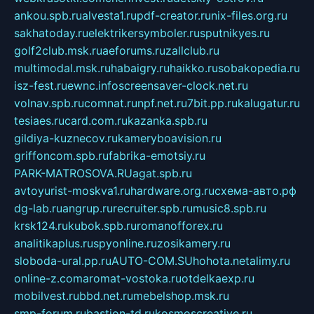
ankou.spb.ru
alvesta1.ru
pdf-creator.ru
nix-files.org.ru
sakhatoday.ru
elektrikersymboler.ru
sputnikyes.ru
golf2club.msk.ru
aeforums.ru
zallclub.ru
multimodal.msk.ru
habaigry.ru
haikko.ru
sobakopedia.ru
isz-fest.ru
ewnc.info
screensaver-clock.net.ru
volnav.spb.ru
comnat.ru
npf.net.ru
7bit.pp.ru
kalugatur.ru
tesiaes.ru
card.com.ru
kazanka.spb.ru
gildiya-kuznecov.ru
kameryboavision.ru
griffoncom.spb.ru
fabrika-emotsiy.ru
PARK-MATROSOVA.RU
agat.spb.ru
avtoyurist-moskva1.ru
hardware.org.ru
схема-авто.рф
dg-lab.ru
angrup.ru
recruiter.spb.ru
music8.spb.ru
krsk124.ru
kubok.spb.ru
romanofforex.ru
analitikaplus.ru
spyonline.ru
zosikamery.ru
sloboda-ural.pp.ru
AUTO-COM.SU
hohota.net
alimy.ru
online-z.com
aromat-vostoka.ru
otdelkaexp.ru
mobilvest.ru
bbd.net.ru
mebelshop.msk.ru
smp-forum.ru
bastion-td.ru
kosmoscreative.ru