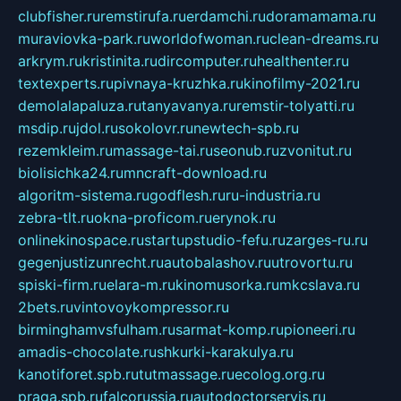
clubfisher.ru
remstirufa.ru
erdamchi.ru
doramamama.ru
muraviovka-park.ru
worldofwoman.ru
clean-dreams.ru
arkrym.ru
kristinita.ru
dircomputer.ru
healthenter.ru
textexperts.ru
pivnaya-kruzhka.ru
kinofilmy-2021.ru
demolalapaluza.ru
tanyavanya.ru
remstir-tolyatti.ru
msdip.ru
jdol.ru
sokolovr.ru
newtech-spb.ru
rezemkleim.ru
massage-tai.ru
seonub.ru
zvonitut.ru
biolisichka24.ru
mncraft-download.ru
algoritm-sistema.ru
godflesh.ru
ru-industria.ru
zebra-tlt.ru
okna-proficom.ru
erynok.ru
onlinekinospace.ru
startupstudio-fefu.ru
zarges-ru.ru
gegenjustizunrecht.ru
autobalashov.ru
utrovortu.ru
spiski-firm.ru
elara-m.ru
kinomusorka.ru
mkcslava.ru
2bets.ru
vintovoykompressor.ru
birminghamvsfulham.ru
sarmat-komp.ru
pioneeri.ru
amadis-chocolate.ru
shkurki-karakulya.ru
kanotiforet.spb.ru
tutmassage.ru
ecolog.org.ru
praga.spb.ru
falcorussia.ru
autodoctorservis.ru