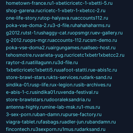
hometown-france.ru
1-xbeticricetc-1-xbetti-5.ru
shop-garena.ru
cricetc-1-xbetr-1-xbetcc-2.ru
one-life-story.ru
top-halyava.ru
accounts112.ru
poka-vse-doma-2.ru
3-d-file.ru
hahahaharms.ru
g2012.ru
tst-1.ru
shaggy-cat.ru
opsmgr.ru
ev-gallery.ru
g-2012.ru
ops-mgr.ru
accounts-112.ru
csm-demo.ru
poka-vse-doma2.ru
airgungames.ru
allseo-host.ru
tehosmotre.ru
varieta-yug.ru
cricetc1xbetr1xbetcc2.ru
raytor-d.ru
atillagunn.ru
3d-file.ru
1xbeticricetc1xbetti5.ru
uafoot-statti.ru
e-abis1c.ru
store-brawl-stars.ru
kts-services.ru
dark-sand.ru
sindika-01.ru
sp-life.ru
x-legion.ru
sib-archives.ru
e-abis-1-c.ru
sindika01.ru
venda-festival.ru
store-brawlstars.ru
dooraleksandria.ru
antenna-highly.ru
mine-lab-msk.ru
1-mus.ru
3-sex-porn.ru
ban-damn.ru
purse-factory.ru
viagra-tablet.ru
fasbags.ru
adler-jun.ru
bandamn.ru
fincontech.ru
3sexporn.ru
1mus.ru
darksand.ru