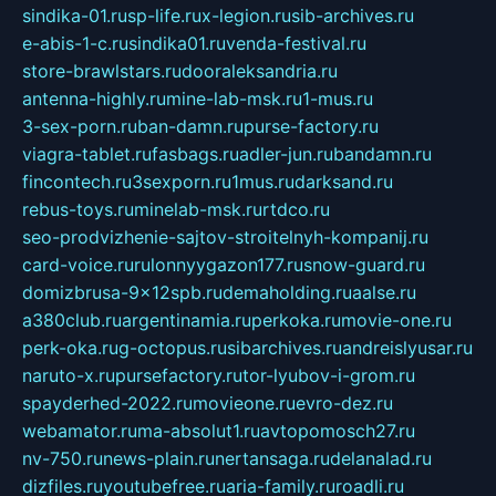
sindika-01.ru
sp-life.ru
x-legion.ru
sib-archives.ru
e-abis-1-c.ru
sindika01.ru
venda-festival.ru
store-brawlstars.ru
dooraleksandria.ru
antenna-highly.ru
mine-lab-msk.ru
1-mus.ru
3-sex-porn.ru
ban-damn.ru
purse-factory.ru
viagra-tablet.ru
fasbags.ru
adler-jun.ru
bandamn.ru
fincontech.ru
3sexporn.ru
1mus.ru
darksand.ru
rebus-toys.ru
minelab-msk.ru
rtdco.ru
seo-prodvizhenie-sajtov-stroitelnyh-kompanij.ru
card-voice.ru
rulonnyygazon177.ru
snow-guard.ru
domizbrusa-9x12spb.ru
demaholding.ru
aalse.ru
a380club.ru
argentinamia.ru
perkoka.ru
movie-one.ru
perk-oka.ru
g-octopus.ru
sibarchives.ru
andreislyusar.ru
naruto-x.ru
pursefactory.ru
tor-lyubov-i-grom.ru
spayderhed-2022.ru
movieone.ru
evro-dez.ru
webamator.ru
ma-absolut1.ru
avtopomosch27.ru
nv-750.ru
news-plain.ru
nertansaga.ru
delanalad.ru
dizfiles.ru
youtubefree.ru
aria-family.ru
roadli.ru