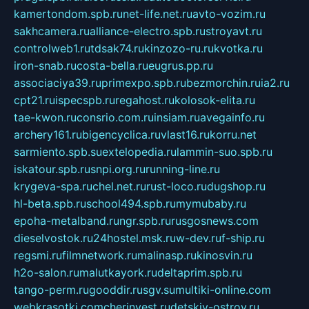
kamertondom.spb.ru
net-life.net.ru
avto-vozim.ru
sakhcamera.ru
alliance-electro.spb.ru
stroyavt.ru
controlweb1.ru
tdsak74.ru
kinzozo-ru.ru
kvotka.ru
iron-snab.ru
costa-bella.ru
eugrus.pp.ru
associaciya39.ru
primexpo.spb.ru
bezmorchin.ru
ia2.ru
cpt21.ru
ispecspb.ru
regahost.ru
kolosok-elita.ru
tae-kwon.ru
consrio.com.ru
insiam.ru
avegainfo.ru
archery161.ru
bigencyclica.ru
vlast16.ru
korru.net
sarmiento.spb.su
extelopedia.ru
lammin-suo.spb.ru
iskatour.spb.ru
snpi.org.ru
running-line.ru
krygeva-spa.ru
chel.net.ru
rust-loco.ru
dugshop.ru
hl-beta.spb.ru
school494.spb.ru
mymubaby.ru
epoha-metalband.ru
ngr.spb.ru
rusgosnews.com
dieselvostok.ru
24hostel.msk.ru
w-dev.ru
f-ship.ru
regsmi.ru
filmnetwork.ru
malinasp.ru
kinosvin.ru
h2o-salon.ru
malutkayork.ru
deltaprim.spb.ru
tango-perm.ru
gooddir.ru
sgv.su
multiki-online.com
webkrasotki.com
cherinvest.ru
detskiy-ostrov.ru