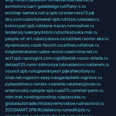
avrmotors.ru
art-galadesign.ru
tiffany-c.ru
ecostep-samara.ru
d-p.spb.ru
галактика73.рф
sko.com.ru
davitamebel-spb.ru
fotsis.ru
tesiaes.ru
kokoroyari.spb.ru
blesna-kazan.ru
mossilver.ru
lenderoq.ru
sergeydobrin.ru
tochkazvuka.msk.ru
people-of-art.ru
bezzubova.ru
clubtibet.ru
orior-aks.ru
dynamoauto.ru
szk-favorit.ru
carlines.ru
flatnsk.ru
kingbolenskaner.ru
alex-motor.ru
astroline.net.ru
act1.spb.ru
polyglot.com.ru
gidlipetsk.ru
ooo-driada.ru
detsad125.ru
mir-zdoroviya.ru
bruslanovo.ru
siterem.ru
council.spb.ru
лодкипатриот.рф
kafekolizey.ru
iclub.net.ru
gazon-easy.ru
sugarepilekb.ru
grinox.ru
pylesostineco.ru
msts-ozarenie.ru
kameryjooan.ru
artemovskij.ru
dopler.spb.ru
aid70.ru
metall-perm.ru
ndm.msk.ru
ratingzooshop.ru
apiaccess.ru
globalautotrade.info
bezverhovskoe.ru
drsschool.ru
ZOOSMART.SPB.RU
dalakony.ru
medikijob.ru