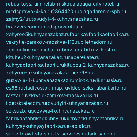
rebus-toys.ru
minelab-msk.ru
alabuga-cityhotel.ru
medsprawo-4-ka.ru
2864420.ru
blagodarenie-spb.ru
zajmy24.ru
tovudyi-4-kuhnyanazakaz.ru
brazzerscom.ru
medsprawo4ka.ru
xehyroo5kuhnyanazakaz.ru
fabrikayfabrikaefabrika.ru
vskrytie-zamkov-moskva-113.ru
biletnadom.ru
zed-online.ru
pimchax.ru
brazzers-hd.ru
z-host.ru
kitubeu2kuhnyanazakaz.ru
naperekate.ru
kuhnyaofabrikaufabrik.ru
kitubeu-2-kuhnyanazakaz.ru
xehyroo-5-kuhnyanazakaz.ru
cs-68.ru
guzywia-4-kuhnyanazakaz.ru
mir-tk.ru
vlknrussia.ru
cs68.ru
vladivostok-map.ru
video-seks.ru
bankaribi.ru
raszar.ru
vskrytie-zamkov-moskva113.ru
lipetsktelecom.ru
tovudyi4kuhnyanazakaz.ru
seksuzb.ru
guzywia4kuhnyanazakaz.ru
fabrikaofabrikaokuhny.ru
kuhnyaekuhnyaafabrika.ru
kuhnyaykuhnyayfabrika.ru
e-abis1c.ru
store-brawl-stars.ru
kts-services.ru
dark-sand.ru