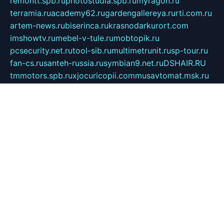
remontt.spb.ru
photostudia.spb.ru
myragon.ru
terramia.ru
academy62.ru
gardengallereya.ru
rti.com.ru
artem-news.ru
biserinca.ru
krasnodarkurort.com
imshowtv.ru
mebel-v-tule.ru
mobtopik.ru
pcsecurity.net.ru
tool-sib.ru
multimetrunit.ru
sp-tour.ru
fan-cs.ru
santeh-russia.ru
symbian9.net.ru
DSHAIR.RU
tmmotors.spb.ru
xjocuricopii.com
musavtomat.msk.ru
obustrojdom.ru
sovetcik.ru
ybaranovskaya.ru
ppknews.ru
cult-alshei.ru
JAPANRUSSIA.RU
proekciyamebel.ru
imper-finans.ru
rim.org.ru
glamourai.ru
brassminus.ru
zabor-pro.ru
ftn.pp.ru
dorogoe58.ru
laimengpacker.ru
kuzova-zapchasti.ru
sageerp.ru
taxodrom.ru
dsrazvitie.ru
hardcity.net.ru
ratinghomegames.ru
topservice25.ru
gubernyan.ru
gtglasslined.ru
ii4.ru
tssport.spb.ru
andorra24.com
blackwallstreet.ru
oboimos.ru
optim-doors.com.ru
ikuch.ru
nycr.org.ru
npa21.ru
vremya-ch.spb.ru
desert000.ru
ivtorgi.ru
ifiori.ru
catalog-statei.ru