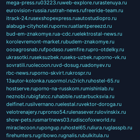
mega-press.ru
03223.ru
web-explore.ru
rastenuya.ru
eurovision-russia.ru
strah-news.ru
freeride-team.ru
itrack-24.ru
sexshopexpress.ru
autostudiopro.ru
alabuga-cityhotel.ru
pornv.ru
atlantpereezd.ru
bud-em-znakomye.ru
a-cdc.ru
elektrostal-news.ru
korolevremont-market.ru
budem-znakomye.ru
oooagrosnab.ru
fpodaso.ru
emfire.ru
pro-otdelky.ru
ukrasotki.ru
seksuzbek.ru
seks-uzbek.ru
porno-vk.ru
sovratili.ru
olecoon.ru
vd-dosug.ru
adonyev.ru
rbc-news.ru
porno-skvirt.ru
krospr.ru
13autor-kolonka.ru
sormol.ru
2rich.ru
hostel-65.ru
hostserve.ru
porno-na-russkom.ru
mishinlab.ru
neznobi.ru
bigfatcc.ru
habble.ru
starbucksvia.ru
delfinet.ru
silvernano.ru
elestal.ru
vektor-doroga.ru
velotrenajery.ru
pronso54.ru
lenasever.ru
lovinskix.ru
show-pets.ru
smartnews03.ru
discofoxworld.ru
miraclecoon.ru
pongup.ru
hostel65.ru
liura.ru
glasspb.ru
firehunters.ru
gribowo.ru
gnalis.ru
bulkitula.ru