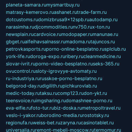
planeta-samara.ru
mysmartbuy.ru
matrasy-kemerovo.ru
ashanet.ru
trade-farm.ru
dotcustoms.ru
domizbrusa9x12spb.ru
autodamp.ru
narasimha.ru
djcommodities.ru
nv750.ru
x-ton.ru
newsplain.ru
cardvoice.ru
modopaper.ru
manunae.ru
gbget.ru
alfeihavsalnassr.ru
madoma.ru
tajuncos.ru
petrovkasports.ru
porno-online-besplatno.ru
splclub.ru
york-life.ru
doroga-expo.ru
ribery.ru
cleanmedicine.ru
slovar-ivrit.ru
porno-video-besplatno.ru
seks-365.ru
ovucontrol.ru
sloty-igrovyye-avtomaty.ru
ru-industriya.ru
russkoe-porno-besplatno.ru
belgorod-day.ru
digilith.ru
pichkurovlab.ru
medic-today.ru
taksu.ru
comp123.ru
don-ykt.ru
teensvoice.ru
imgsharing.ru
domashnee-porno.ru
eva-elfie.ru
foto-tur.ru
biz-doska.ru
metropoltravel.ru
veslo-i-yakor.ru
borodino-media.ru
rostotsky.ru
regionufa.ru
weiss-bet.ru
zaryna.ru
casinotablet.ru
universalia.ru
remont-mebeli-moscow.ru
termomur.ru