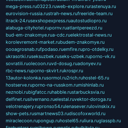
mega-press.ru
03223.ru
web-explore.ru
rastenuya.ru
eurovision-russia.ru
strah-news.ru
freeride-team.ru
itrack-24.ru
sexshopexpress.ru
autostudiopro.ru
alabuga-cityhotel.ru
pornv.ru
atlantpereezd.ru
bud-em-znakomye.ru
a-cdc.ru
elektrostal-news.ru
korolevremont-market.ru
budem-znakomye.ru
oooagrosnab.ru
fpodaso.ru
emfire.ru
pro-otdelky.ru
ukrasotki.ru
seksuzbek.ru
seks-uzbek.ru
porno-vk.ru
sovratili.ru
olecoon.ru
vd-dosug.ru
adonyev.ru
rbc-news.ru
porno-skvirt.ru
krospr.ru
13autor-kolonka.ru
sormol.ru
2rich.ru
hostel-65.ru
hostserve.ru
porno-na-russkom.ru
mishinlab.ru
neznobi.ru
bigfatcc.ru
habble.ru
starbucksvia.ru
delfinet.ru
silvernano.ru
elestal.ru
vektor-doroga.ru
velotrenajery.ru
pronso54.ru
lenasever.ru
lovinskix.ru
show-pets.ru
smartnews03.ru
discofoxworld.ru
miraclecoon.ru
pongup.ru
hostel65.ru
liura.ru
glasspb.ru
firehunters.ru
gribowo.ru
gnalis.ru
bulkitula.ru