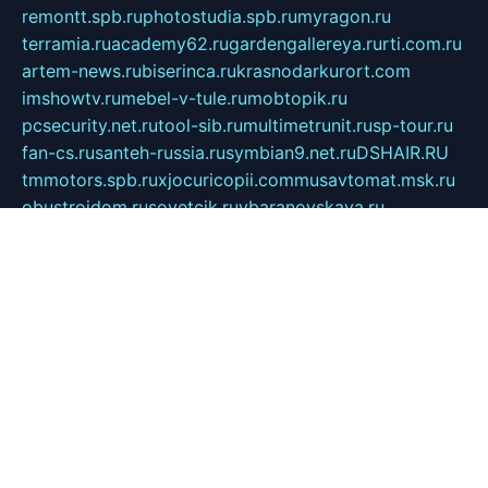
remontt.spb.ru
photostudia.spb.ru
myragon.ru
terramia.ru
academy62.ru
gardengallereya.ru
rti.com.ru
artem-news.ru
biserinca.ru
krasnodarkurort.com
imshowtv.ru
mebel-v-tule.ru
mobtopik.ru
pcsecurity.net.ru
tool-sib.ru
multimetrunit.ru
sp-tour.ru
fan-cs.ru
santeh-russia.ru
symbian9.net.ru
DSHAIR.RU
tmmotors.spb.ru
xjocuricopii.com
musavtomat.msk.ru
obustrojdom.ru
sovetcik.ru
ybaranovskaya.ru
ppknews.ru
cult-alshei.ru
JAPANRUSSIA.RU
proekciyamebel.ru
imper-finans.ru
rim.org.ru
glamourai.ru
brassminus.ru
zabor-pro.ru
ftn.pp.ru
dorogoe58.ru
laimengpacker.ru
kuzova-zapchasti.ru
sageerp.ru
taxodrom.ru
dsrazvitie.ru
hardcity.net.ru
ratinghomegames.ru
topservice25.ru
gubernyan.ru
gtglasslined.ru
ii4.ru
tssport.spb.ru
andorra24.com
blackwallstreet.ru
oboimos.ru
optim-doors.com.ru
ikuch.ru
nycr.org.ru
npa21.ru
vremya-ch.spb.ru
desert000.ru
ivtorgi.ru
ifiori.ru
catalog-statei.ru