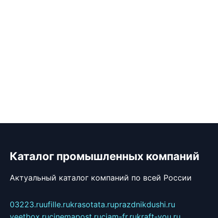
Каталог промышленных компаний
Актуальный каталог компаний по всей России
03223.ru
ufille.ru
krasotata.ru
prazdnikdushi.ru
veetbox.ru
cinemapost.ru
ciam-fr.ru
kraft-you.ru