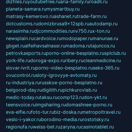
dizfiles.ru
youtubefree.ru
aria-family.ru
roadli.ru
planeta-samara.ru
mysmartbuy.ru
matrasy-kemerovo.ru
ashanet.ru
trade-farm.ru
dotcustoms.ru
domizbrusa9x12spb.ru
autodamp.ru
narasimha.ru
djcommodities.ru
nv750.ru
x-ton.ru
newsplain.ru
cardvoice.ru
modopaper.ru
manunae.ru
gbget.ru
alfeihavsalnassr.ru
madoma.ru
tajuncos.ru
petrovkasports.ru
porno-online-besplatno.ru
splclub.ru
york-life.ru
doroga-expo.ru
ribery.ru
cleanmedicine.ru
slovar-ivrit.ru
porno-video-besplatno.ru
seks-365.ru
ovucontrol.ru
sloty-igrovyye-avtomaty.ru
ru-industriya.ru
russkoe-porno-besplatno.ru
belgorod-day.ru
digilith.ru
pichkurovlab.ru
medic-today.ru
taksu.ru
comp123.ru
don-ykt.ru
teensvoice.ru
imgsharing.ru
domashnee-porno.ru
eva-elfie.ru
foto-tur.ru
biz-doska.ru
metropoltravel.ru
veslo-i-yakor.ru
borodino-media.ru
rostotsky.ru
regionufa.ru
weiss-bet.ru
zaryna.ru
casinotablet.ru