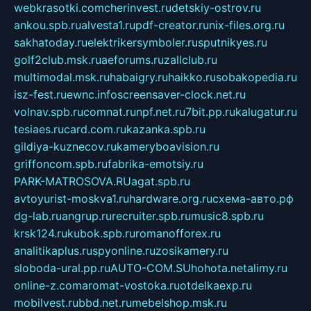
webkrasotki.com
cherinvest.ru
detskiy-ostrov.ru
ankou.spb.ru
alvesta1.ru
pdf-creator.ru
nix-files.org.ru
sakhatoday.ru
elektrikersymboler.ru
sputnikyes.ru
golf2club.msk.ru
aeforums.ru
zallclub.ru
multimodal.msk.ru
habaigry.ru
haikko.ru
sobakopedia.ru
isz-fest.ru
ewnc.info
screensaver-clock.net.ru
volnav.spb.ru
comnat.ru
npf.net.ru
7bit.pp.ru
kalugatur.ru
tesiaes.ru
card.com.ru
kazanka.spb.ru
gildiya-kuznecov.ru
kameryboavision.ru
griffoncom.spb.ru
fabrika-emotsiy.ru
PARK-MATROSOVA.RU
agat.spb.ru
avtoyurist-moskva1.ru
hardware.org.ru
схема-авто.рф
dg-lab.ru
angrup.ru
recruiter.spb.ru
music8.spb.ru
krsk124.ru
kubok.spb.ru
romanofforex.ru
analitikaplus.ru
spyonline.ru
zosikamery.ru
sloboda-ural.pp.ru
AUTO-COM.SU
hohota.net
alimy.ru
online-z.com
aromat-vostoka.ru
otdelkaexp.ru
mobilvest.ru
bbd.net.ru
mebelshop.msk.ru