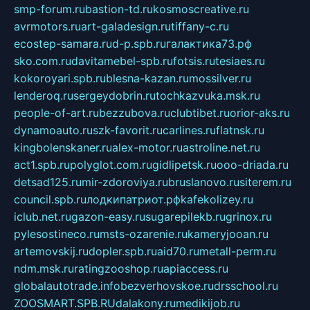
smp-forum.ru
bastion-td.ru
kosmoscreative.ru
avrmotors.ru
art-galadesign.ru
tiffany-c.ru
ecostep-samara.ru
d-p.spb.ru
галактика73.рф
sko.com.ru
davitamebel-spb.ru
fotsis.ru
tesiaes.ru
kokoroyari.spb.ru
blesna-kazan.ru
mossilver.ru
lenderoq.ru
sergeydobrin.ru
tochkazvuka.msk.ru
people-of-art.ru
bezzubova.ru
clubtibet.ru
orior-aks.ru
dynamoauto.ru
szk-favorit.ru
carlines.ru
flatnsk.ru
kingbolenskaner.ru
alex-motor.ru
astroline.net.ru
act1.spb.ru
polyglot.com.ru
gidlipetsk.ru
ooo-driada.ru
detsad125.ru
mir-zdoroviya.ru
bruslanovo.ru
siterem.ru
council.spb.ru
лодкипатриот.рф
kafekolizey.ru
iclub.net.ru
gazon-easy.ru
sugarepilekb.ru
grinox.ru
pylesostineco.ru
msts-ozarenie.ru
kameryjooan.ru
artemovskij.ru
dopler.spb.ru
aid70.ru
metall-perm.ru
ndm.msk.ru
ratingzooshop.ru
apiaccess.ru
globalautotrade.info
bezverhovskoe.ru
drsschool.ru
ZOOSMART.SPB.RU
dalakony.ru
medikijob.ru