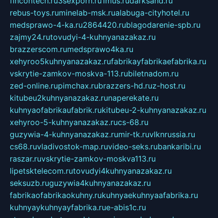
fincontech.ru
3sexporn.ru
1mus.ru
darksand.ru
rebus-toys.ru
minelab-msk.ru
alabuga-cityhotel.ru
medsprawo-4-ka.ru
2864420.ru
blagodarenie-spb.ru
zajmy24.ru
tovudyi-4-kuhnyanazakaz.ru
brazzerscom.ru
medsprawo4ka.ru
xehyroo5kuhnyanazakaz.ru
fabrikayfabrikaefabrika.ru
vskrytie-zamkov-moskva-113.ru
biletnadom.ru
zed-online.ru
pimchax.ru
brazzers-hd.ru
z-host.ru
kitubeu2kuhnyanazakaz.ru
naperekate.ru
kuhnyaofabrikaufabrik.ru
kitubeu-2-kuhnyanazakaz.ru
xehyroo-5-kuhnyanazakaz.ru
cs-68.ru
guzywia-4-kuhnyanazakaz.ru
mir-tk.ru
vlknrussia.ru
cs68.ru
vladivostok-map.ru
video-seks.ru
bankaribi.ru
raszar.ru
vskrytie-zamkov-moskva113.ru
lipetsktelecom.ru
tovudyi4kuhnyanazakaz.ru
seksuzb.ru
guzywia4kuhnyanazakaz.ru
fabrikaofabrikaokuhny.ru
kuhnyaekuhnyaafabrika.ru
kuhnyaykuhnyayfabrika.ru
e-abis1c.ru