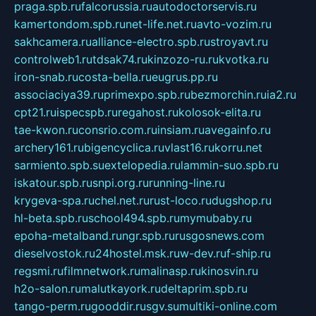
praga.spb.ru
falcorussia.ru
autodoctorservis.ru
kamertondom.spb.ru
net-life.net.ru
avto-vozim.ru
sakhcamera.ru
alliance-electro.spb.ru
stroyavt.ru
controlweb1.ru
tdsak74.ru
kinzozo-ru.ru
kvotka.ru
iron-snab.ru
costa-bella.ru
eugrus.pp.ru
associaciya39.ru
primexpo.spb.ru
bezmorchin.ru
ia2.ru
cpt21.ru
ispecspb.ru
regahost.ru
kolosok-elita.ru
tae-kwon.ru
consrio.com.ru
insiam.ru
avegainfo.ru
archery161.ru
bigencyclica.ru
vlast16.ru
korru.net
sarmiento.spb.su
extelopedia.ru
lammin-suo.spb.ru
iskatour.spb.ru
snpi.org.ru
running-line.ru
krygeva-spa.ru
chel.net.ru
rust-loco.ru
dugshop.ru
hl-beta.spb.ru
school494.spb.ru
mymubaby.ru
epoha-metalband.ru
ngr.spb.ru
rusgosnews.com
dieselvostok.ru
24hostel.msk.ru
w-dev.ru
f-ship.ru
regsmi.ru
filmnetwork.ru
malinasp.ru
kinosvin.ru
h2o-salon.ru
malutkayork.ru
deltaprim.spb.ru
tango-perm.ru
gooddir.ru
sgv.su
multiki-online.com