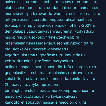
universalia.ru
remont-mebeli-moscow.ru
termomur.ru
clubfisher.ru
remstirufa.ru
erdamchi.ru
doramamama.ru
muraviovka-park.ru
worldofwoman.ru
clean-dreams.ru
arkrym.ru
kristinita.ru
dircomputer.ru
healthenter.ru
textexperts.ru
pivnaya-kruzhka.ru
kinofilmy-2021.ru
demolalapaluza.ru
tanyavanya.ru
remstir-tolyatti.ru
msdip.ru
jdol.ru
sokolovr.ru
newtech-spb.ru
rezemkleim.ru
massage-tai.ru
seonub.ru
zvonitut.ru
biolisichka24.ru
mncraft-download.ru
algoritm-sistema.ru
godflesh.ru
ru-industria.ru
zebra-tlt.ru
okna-proficom.ru
erynok.ru
onlinekinospace.ru
startupstudio-fefu.ru
zarges-ru.ru
gegenjustizunrecht.ru
autobalashov.ru
utrovortu.ru
spiski-firm.ru
elara-m.ru
kinomusorka.ru
mkcslava.ru
2bets.ru
vintovoykompressor.ru
birminghamvsfulham.ru
sarmat-komp.ru
pioneeri.ru
amadis-chocolate.ru
shkurki-karakulya.ru
kanotiforet.spb.ru
tutmassage.ru
ecolog.org.ru