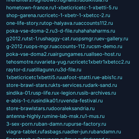
hometown-france.ru
1-xbeticricetc-1-xbetti-5.ru
shop-garena.ru
cricetc-1-xbetr-1-xbetcc-2.ru
one-life-story.ru
top-halyava.ru
accounts112.ru
poka-vse-doma-2.ru
3-d-file.ru
hahahaharms.ru
g2012.ru
tst-1.ru
shaggy-cat.ru
opsmgr.ru
ev-gallery.ru
g-2012.ru
ops-mgr.ru
accounts-112.ru
csm-demo.ru
poka-vse-doma2.ru
airgungames.ru
allseo-host.ru
tehosmotre.ru
varieta-yug.ru
cricetc1xbetr1xbetcc2.ru
raytor-d.ru
atillagunn.ru
3d-file.ru
1xbeticricetc1xbetti5.ru
uafoot-statti.ru
e-abis1c.ru
store-brawl-stars.ru
kts-services.ru
dark-sand.ru
sindika-01.ru
sp-life.ru
x-legion.ru
sib-archives.ru
e-abis-1-c.ru
sindika01.ru
venda-festival.ru
store-brawlstars.ru
dooraleksandria.ru
antenna-highly.ru
mine-lab-msk.ru
1-mus.ru
3-sex-porn.ru
ban-damn.ru
purse-factory.ru
viagra-tablet.ru
fasbags.ru
adler-jun.ru
bandamn.ru