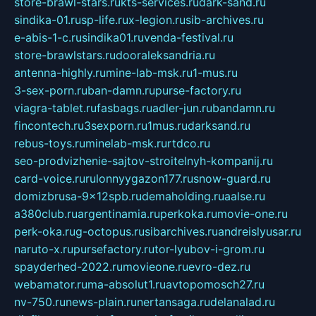
store-brawl-stars.ru
kts-services.ru
dark-sand.ru
sindika-01.ru
sp-life.ru
x-legion.ru
sib-archives.ru
e-abis-1-c.ru
sindika01.ru
venda-festival.ru
store-brawlstars.ru
dooraleksandria.ru
antenna-highly.ru
mine-lab-msk.ru
1-mus.ru
3-sex-porn.ru
ban-damn.ru
purse-factory.ru
viagra-tablet.ru
fasbags.ru
adler-jun.ru
bandamn.ru
fincontech.ru
3sexporn.ru
1mus.ru
darksand.ru
rebus-toys.ru
minelab-msk.ru
rtdco.ru
seo-prodvizhenie-sajtov-stroitelnyh-kompanij.ru
card-voice.ru
rulonnyygazon177.ru
snow-guard.ru
domizbrusa-9x12spb.ru
demaholding.ru
aalse.ru
a380club.ru
argentinamia.ru
perkoka.ru
movie-one.ru
perk-oka.ru
g-octopus.ru
sibarchives.ru
andreislyusar.ru
naruto-x.ru
pursefactory.ru
tor-lyubov-i-grom.ru
spayderhed-2022.ru
movieone.ru
evro-dez.ru
webamator.ru
ma-absolut1.ru
avtopomosch27.ru
nv-750.ru
news-plain.ru
nertansaga.ru
delanalad.ru