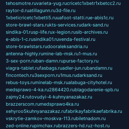
tehosmotre.ru
varieta-yug.ru
cricetc1xbetr1xbetcc2.ru
raytor-d.ru
atillagunn.ru
3d-file.ru
1xbeticricetc1xbetti5.ru
uafoot-statti.ru
e-abis1c.ru
store-brawl-stars.ru
kts-services.ru
dark-sand.ru
sindika-01.ru
sp-life.ru
x-legion.ru
sib-archives.ru
e-abis-1-c.ru
sindika01.ru
venda-festival.ru
store-brawlstars.ru
dooraleksandria.ru
antenna-highly.ru
mine-lab-msk.ru
1-mus.ru
3-sex-porn.ru
ban-damn.ru
purse-factory.ru
viagra-tablet.ru
fasbags.ru
adler-jun.ru
bandamn.ru
fincontech.ru
3sexporn.ru
1mus.ru
darksand.ru
rebus-toys.ru
minelab-msk.ru
alabuga-cityhotel.ru
medsprawo-4-ka.ru
2864420.ru
blagodarenie-spb.ru
zajmy24.ru
tovudyi-4-kuhnyanazakaz.ru
brazzerscom.ru
medsprawo4ka.ru
xehyroo5kuhnyanazakaz.ru
fabrikayfabrikaefabrika.ru
vskrytie-zamkov-moskva-113.ru
biletnadom.ru
zed-online.ru
pimchax.ru
brazzers-hd.ru
z-host.ru