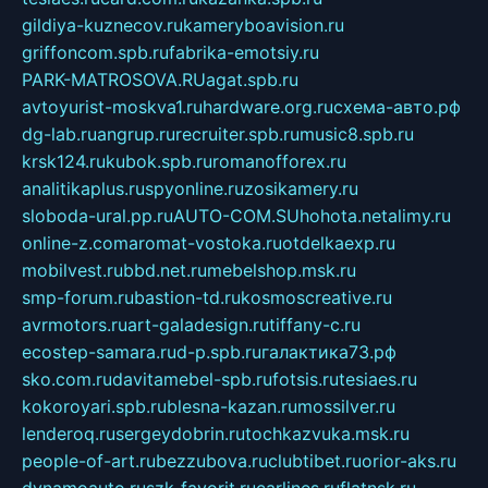
gildiya-kuznecov.ru
kameryboavision.ru
griffoncom.spb.ru
fabrika-emotsiy.ru
PARK-MATROSOVA.RU
agat.spb.ru
avtoyurist-moskva1.ru
hardware.org.ru
схема-авто.рф
dg-lab.ru
angrup.ru
recruiter.spb.ru
music8.spb.ru
krsk124.ru
kubok.spb.ru
romanofforex.ru
analitikaplus.ru
spyonline.ru
zosikamery.ru
sloboda-ural.pp.ru
AUTO-COM.SU
hohota.net
alimy.ru
online-z.com
aromat-vostoka.ru
otdelkaexp.ru
mobilvest.ru
bbd.net.ru
mebelshop.msk.ru
smp-forum.ru
bastion-td.ru
kosmoscreative.ru
avrmotors.ru
art-galadesign.ru
tiffany-c.ru
ecostep-samara.ru
d-p.spb.ru
галактика73.рф
sko.com.ru
davitamebel-spb.ru
fotsis.ru
tesiaes.ru
kokoroyari.spb.ru
blesna-kazan.ru
mossilver.ru
lenderoq.ru
sergeydobrin.ru
tochkazvuka.msk.ru
people-of-art.ru
bezzubova.ru
clubtibet.ru
orior-aks.ru