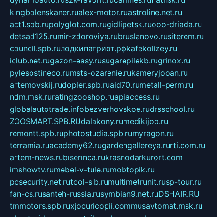
dynamoauto.ru
szk-favorit.ru
carlines.ru
flatnsk.ru
kingbolenskaner.ru
alex-motor.ru
astroline.net.ru
act1.spb.ru
polyglot.com.ru
gidlipetsk.ru
ooo-driada.ru
detsad125.ru
mir-zdoroviya.ru
bruslanovo.ru
siterem.ru
council.spb.ru
лодкипатриот.рф
kafekolizey.ru
iclub.net.ru
gazon-easy.ru
sugarepilekb.ru
grinox.ru
pylesostineco.ru
msts-ozarenie.ru
kameryjooan.ru
artemovskij.ru
dopler.spb.ru
aid70.ru
metall-perm.ru
ndm.msk.ru
ratingzooshop.ru
apiaccess.ru
globalautotrade.info
bezverhovskoe.ru
drsschool.ru
ZOOSMART.SPB.RU
dalakony.ru
medikijob.ru
remontt.spb.ru
photostudia.spb.ru
myragon.ru
terramia.ru
academy62.ru
gardengallereya.ru
rti.com.ru
artem-news.ru
biserinca.ru
krasnodarkurort.com
imshowtv.ru
mebel-v-tule.ru
mobtopik.ru
pcsecurity.net.ru
tool-sib.ru
multimetrunit.ru
sp-tour.ru
fan-cs.ru
santeh-russia.ru
symbian9.net.ru
DSHAIR.RU
tmmotors.spb.ru
xjocuricopii.com
musavtomat.msk.ru