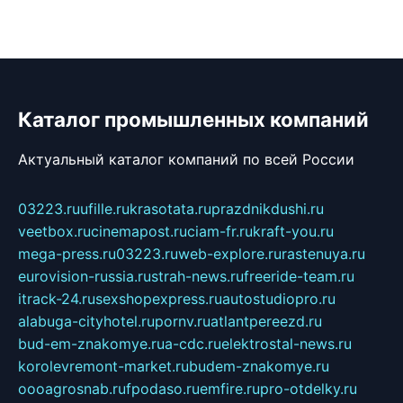
Каталог промышленных компаний
Актуальный каталог компаний по всей России
03223.ru
ufille.ru
krasotata.ru
prazdnikdushi.ru
veetbox.ru
cinemapost.ru
ciam-fr.ru
kraft-you.ru
mega-press.ru
03223.ru
web-explore.ru
rastenuya.ru
eurovision-russia.ru
strah-news.ru
freeride-team.ru
itrack-24.ru
sexshopexpress.ru
autostudiopro.ru
alabuga-cityhotel.ru
pornv.ru
atlantpereezd.ru
bud-em-znakomye.ru
a-cdc.ru
elektrostal-news.ru
korolevremont-market.ru
budem-znakomye.ru
oooagrosnab.ru
fpodaso.ru
emfire.ru
pro-otdelky.ru