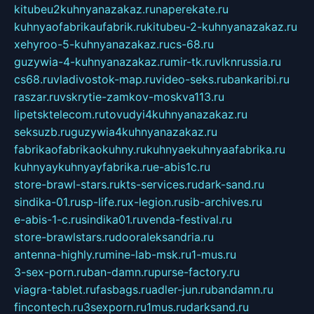
kitubeu2kuhnyanazakaz.ru
naperekate.ru
kuhnyaofabrikaufabrik.ru
kitubeu-2-kuhnyanazakaz.ru
xehyroo-5-kuhnyanazakaz.ru
cs-68.ru
guzywia-4-kuhnyanazakaz.ru
mir-tk.ru
vlknrussia.ru
cs68.ru
vladivostok-map.ru
video-seks.ru
bankaribi.ru
raszar.ru
vskrytie-zamkov-moskva113.ru
lipetsktelecom.ru
tovudyi4kuhnyanazakaz.ru
seksuzb.ru
guzywia4kuhnyanazakaz.ru
fabrikaofabrikaokuhny.ru
kuhnyaekuhnyaafabrika.ru
kuhnyaykuhnyayfabrika.ru
e-abis1c.ru
store-brawl-stars.ru
kts-services.ru
dark-sand.ru
sindika-01.ru
sp-life.ru
x-legion.ru
sib-archives.ru
e-abis-1-c.ru
sindika01.ru
venda-festival.ru
store-brawlstars.ru
dooraleksandria.ru
antenna-highly.ru
mine-lab-msk.ru
1-mus.ru
3-sex-porn.ru
ban-damn.ru
purse-factory.ru
viagra-tablet.ru
fasbags.ru
adler-jun.ru
bandamn.ru
fincontech.ru
3sexporn.ru
1mus.ru
darksand.ru