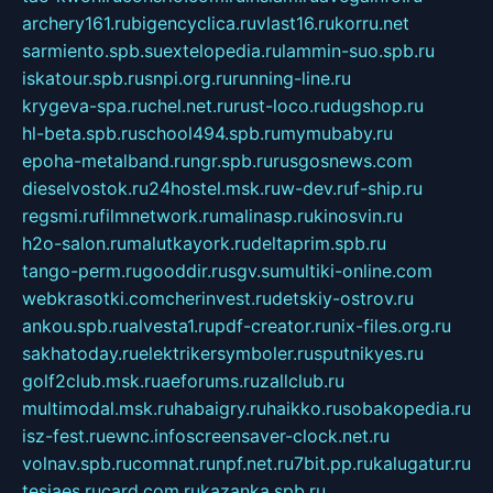
archery161.ru
bigencyclica.ru
vlast16.ru
korru.net
sarmiento.spb.su
extelopedia.ru
lammin-suo.spb.ru
iskatour.spb.ru
snpi.org.ru
running-line.ru
krygeva-spa.ru
chel.net.ru
rust-loco.ru
dugshop.ru
hl-beta.spb.ru
school494.spb.ru
mymubaby.ru
epoha-metalband.ru
ngr.spb.ru
rusgosnews.com
dieselvostok.ru
24hostel.msk.ru
w-dev.ru
f-ship.ru
regsmi.ru
filmnetwork.ru
malinasp.ru
kinosvin.ru
h2o-salon.ru
malutkayork.ru
deltaprim.spb.ru
tango-perm.ru
gooddir.ru
sgv.su
multiki-online.com
webkrasotki.com
cherinvest.ru
detskiy-ostrov.ru
ankou.spb.ru
alvesta1.ru
pdf-creator.ru
nix-files.org.ru
sakhatoday.ru
elektrikersymboler.ru
sputnikyes.ru
golf2club.msk.ru
aeforums.ru
zallclub.ru
multimodal.msk.ru
habaigry.ru
haikko.ru
sobakopedia.ru
isz-fest.ru
ewnc.info
screensaver-clock.net.ru
volnav.spb.ru
comnat.ru
npf.net.ru
7bit.pp.ru
kalugatur.ru
tesiaes.ru
card.com.ru
kazanka.spb.ru