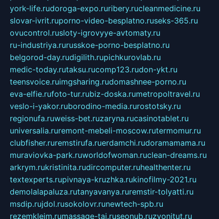
york-life.ru
doroga-expo.ru
ribery.ru
cleanmedicine.ru
slovar-ivrit.ru
porno-video-besplatno.ru
seks-365.ru
ovucontrol.ru
sloty-igrovyye-avtomaty.ru
ru-industriya.ru
russkoe-porno-besplatno.ru
belgorod-day.ru
digilith.ru
pichkurovlab.ru
medic-today.ru
taksu.ru
comp123.ru
don-ykt.ru
teensvoice.ru
imgsharing.ru
domashnee-porno.ru
eva-elfie.ru
foto-tur.ru
biz-doska.ru
metropoltravel.ru
veslo-i-yakor.ru
borodino-media.ru
rostotsky.ru
regionufa.ru
weiss-bet.ru
zaryna.ru
casinotablet.ru
universalia.ru
remont-mebeli-moscow.ru
termomur.ru
clubfisher.ru
remstirufa.ru
erdamchi.ru
doramamama.ru
muraviovka-park.ru
worldofwoman.ru
clean-dreams.ru
arkrym.ru
kristinita.ru
dircomputer.ru
healthenter.ru
textexperts.ru
pivnaya-kruzhka.ru
kinofilmy-2021.ru
demolalapaluza.ru
tanyavanya.ru
remstir-tolyatti.ru
msdip.ru
jdol.ru
sokolovr.ru
newtech-spb.ru
rezemkleim.ru
massage-tai.ru
seonub.ru
zvonitut.ru