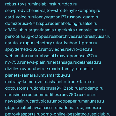
rebus-toys.ru
minelab-msk.ru
rtdco.ru
seo-prodvizhenie-sajtov-stroitelnyh-kompanij.ru
card-voice.ru
rulonnyygazon177.ru
snow-guard.ru
domizbrusa-9x12spb.ru
demaholding.ru
aalse.ru
a380club.ru
argentinamia.ru
perkoka.ru
movie-one.ru
perk-oka.ru
g-octopus.ru
sibarchives.ru
andreislyusar.ru
naruto-x.ru
pursefactory.ru
tor-lyubov-i-grom.ru
spayderhed-2022.ru
movieone.ru
evro-dez.ru
webamator.ru
ma-absolut1.ru
avtopomosch27.ru
nv-750.ru
news-plain.ru
nertansaga.ru
delanalad.ru
dizfiles.ru
youtubefree.ru
aria-family.ru
roadli.ru
planeta-samara.ru
mysmartbuy.ru
matrasy-kemerovo.ru
ashanet.ru
trade-farm.ru
dotcustoms.ru
domizbrusa9x12spb.ru
autodamp.ru
narasimha.ru
djcommodities.ru
nv750.ru
x-ton.ru
newsplain.ru
cardvoice.ru
modopaper.ru
manunae.ru
gbget.ru
alfeihavsalnassr.ru
madoma.ru
tajuncos.ru
petrovkasports.ru
porno-online-besplatno.ru
splclub.ru