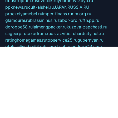
obustrojdom.ru
sovetcik.ru
ybaranovskaya.ru
ppknews.ru
cult-alshei.ru
JAPANRUSSIA.RU
proekciyamebel.ru
imper-finans.ru
rim.org.ru
glamourai.ru
brassminus.ru
zabor-pro.ru
ftn.pp.ru
dorogoe58.ru
laimengpacker.ru
kuzova-zapchasti.ru
sageerp.ru
taxodrom.ru
dsrazvitie.ru
hardcity.net.ru
ratinghomegames.ru
topservice25.ru
gubernyan.ru
gtglasslined.ru
ii4.ru
tssport.spb.ru
andorra24.com
blackwallstreet.ru
oboimos.ru
optim-doors.com.ru
ikuch.ru
nycr.org.ru
npa21.ru
vremya-ch.spb.ru
desert000.ru
ivtorgi.ru
ifiori.ru
catalog-statei.ru
dcv.org.ru
spetsmaster174.ru
ipkameryhiseeu.ru
dum26.ru
ruspol.spb.ru
fr-opendp.ru
kam-solnyshko.ru
cheyenne-arapaho.ru
sevzapmetal.spb.ru
ted-lapidus.spb.ru
parasite-eliminator.ru
sigma-complete.ru
modernworld.ru
dama-moda.ru
eholot-group.ru
sk-nvkz.ru
DRONGOLD.RU
democratia2.ru
i-farmer.ru
mass-sport.org