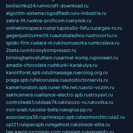
biolisichka24.ru
mncraft-download.ru
algoritm-sistema.ru
godflesh.ru
ru-industria.ru
zebra-tlt.ru
okna-proficom.ru
erynok.ru
onlinekinospace.ru
startupstudio-fefu.ru
zarges-ru.ru
gegenjustizunrecht.ru
autobalashov.ru
utrovortu.ru
spiski-firm.ru
elara-m.ru
kinomusorka.ru
mkcslava.ru
2bets.ru
vintovoykompressor.ru
birminghamvsfulham.ru
sarmat-komp.ru
pioneeri.ru
amadis-chocolate.ru
shkurki-karakulya.ru
kanotiforet.spb.ru
tutmassage.ru
ecolog.org.ru
praga.spb.ru
falcorussia.ru
autodoctorservis.ru
kamertondom.spb.ru
net-life.net.ru
avto-vozim.ru
sakhcamera.ru
alliance-electro.spb.ru
stroyavt.ru
controlweb1.ru
tdsak74.ru
kinzozo-ru.ru
kvotka.ru
iron-snab.ru
costa-bella.ru
eugrus.pp.ru
associaciya39.ru
primexpo.spb.ru
bezmorchin.ru
ia2.ru
cpt21.ru
ispecspb.ru
regahost.ru
kolosok-elita.ru
tae-kwon.ru
consrio.com.ru
insiam.ru
avegainfo.ru