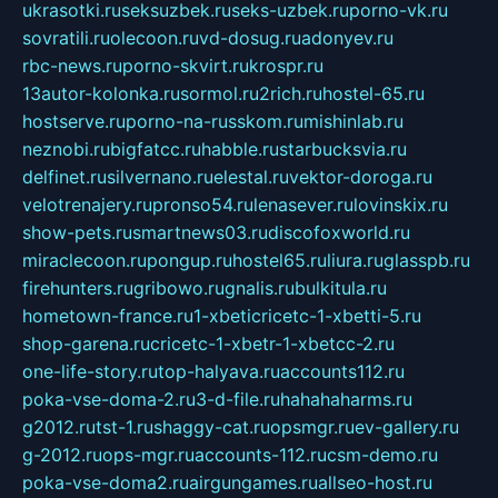
ukrasotki.ru
seksuzbek.ru
seks-uzbek.ru
porno-vk.ru
sovratili.ru
olecoon.ru
vd-dosug.ru
adonyev.ru
rbc-news.ru
porno-skvirt.ru
krospr.ru
13autor-kolonka.ru
sormol.ru
2rich.ru
hostel-65.ru
hostserve.ru
porno-na-russkom.ru
mishinlab.ru
neznobi.ru
bigfatcc.ru
habble.ru
starbucksvia.ru
delfinet.ru
silvernano.ru
elestal.ru
vektor-doroga.ru
velotrenajery.ru
pronso54.ru
lenasever.ru
lovinskix.ru
show-pets.ru
smartnews03.ru
discofoxworld.ru
miraclecoon.ru
pongup.ru
hostel65.ru
liura.ru
glasspb.ru
firehunters.ru
gribowo.ru
gnalis.ru
bulkitula.ru
hometown-france.ru
1-xbeticricetc-1-xbetti-5.ru
shop-garena.ru
cricetc-1-xbetr-1-xbetcc-2.ru
one-life-story.ru
top-halyava.ru
accounts112.ru
poka-vse-doma-2.ru
3-d-file.ru
hahahaharms.ru
g2012.ru
tst-1.ru
shaggy-cat.ru
opsmgr.ru
ev-gallery.ru
g-2012.ru
ops-mgr.ru
accounts-112.ru
csm-demo.ru
poka-vse-doma2.ru
airgungames.ru
allseo-host.ru