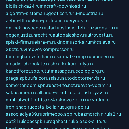
biolisichka24.ru
mncraft-download.ru
algoritm-sistema.ru
godflesh.ru
ru-industria.ru
zebra-tlt.ru
okna-proficom.ru
erynok.ru
onlinekinospace.ru
startupstudio-fefu.ru
zarges-ru.ru
gegenjustizunrecht.ru
autobalashov.ru
utrovortu.ru
spiski-firm.ru
elara-m.ru
kinomusorka.ru
mkcslava.ru
2bets.ru
vintovoykompressor.ru
birminghamvsfulham.ru
sarmat-komp.ru
pioneeri.ru
amadis-chocolate.ru
shkurki-karakulya.ru
kanotiforet.spb.ru
tutmassage.ru
ecolog.org.ru
praga.spb.ru
falcorussia.ru
autodoctorservis.ru
kamertondom.spb.ru
net-life.net.ru
avto-vozim.ru
sakhcamera.ru
alliance-electro.spb.ru
stroyavt.ru
controlweb1.ru
tdsak74.ru
kinzozo-ru.ru
kvotka.ru
iron-snab.ru
costa-bella.ru
eugrus.pp.ru
associaciya39.ru
primexpo.spb.ru
bezmorchin.ru
ia2.ru
cpt21.ru
ispecspb.ru
regahost.ru
kolosok-elita.ru
tae-kwon.ru
consrio.com.ru
insiam.ru
avegainfo.ru