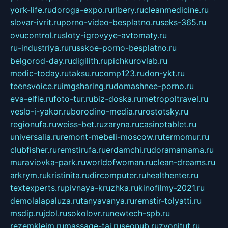
york-life.ru
doroga-expo.ru
ribery.ru
cleanmedicine.ru
slovar-ivrit.ru
porno-video-besplatno.ru
seks-365.ru
ovucontrol.ru
sloty-igrovyye-avtomaty.ru
ru-industriya.ru
russkoe-porno-besplatno.ru
belgorod-day.ru
digilith.ru
pichkurovlab.ru
medic-today.ru
taksu.ru
comp123.ru
don-ykt.ru
teensvoice.ru
imgsharing.ru
domashnee-porno.ru
eva-elfie.ru
foto-tur.ru
biz-doska.ru
metropoltravel.ru
veslo-i-yakor.ru
borodino-media.ru
rostotsky.ru
regionufa.ru
weiss-bet.ru
zaryna.ru
casinotablet.ru
universalia.ru
remont-mebeli-moscow.ru
termomur.ru
clubfisher.ru
remstirufa.ru
erdamchi.ru
doramamama.ru
muraviovka-park.ru
worldofwoman.ru
clean-dreams.ru
arkrym.ru
kristinita.ru
dircomputer.ru
healthenter.ru
textexperts.ru
pivnaya-kruzhka.ru
kinofilmy-2021.ru
demolalapaluza.ru
tanyavanya.ru
remstir-tolyatti.ru
msdip.ru
jdol.ru
sokolovr.ru
newtech-spb.ru
rezemkleim.ru
massage-tai.ru
seonub.ru
zvonitut.ru