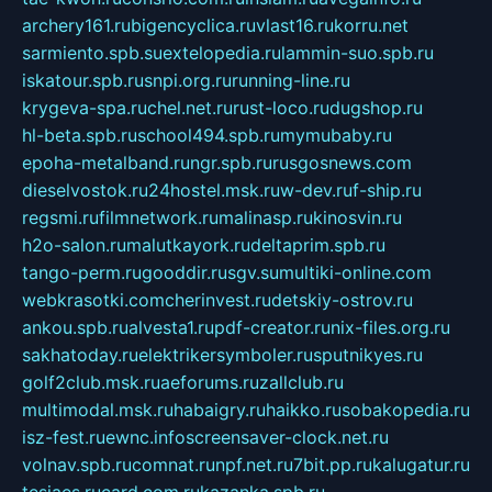
archery161.ru
bigencyclica.ru
vlast16.ru
korru.net
sarmiento.spb.su
extelopedia.ru
lammin-suo.spb.ru
iskatour.spb.ru
snpi.org.ru
running-line.ru
krygeva-spa.ru
chel.net.ru
rust-loco.ru
dugshop.ru
hl-beta.spb.ru
school494.spb.ru
mymubaby.ru
epoha-metalband.ru
ngr.spb.ru
rusgosnews.com
dieselvostok.ru
24hostel.msk.ru
w-dev.ru
f-ship.ru
regsmi.ru
filmnetwork.ru
malinasp.ru
kinosvin.ru
h2o-salon.ru
malutkayork.ru
deltaprim.spb.ru
tango-perm.ru
gooddir.ru
sgv.su
multiki-online.com
webkrasotki.com
cherinvest.ru
detskiy-ostrov.ru
ankou.spb.ru
alvesta1.ru
pdf-creator.ru
nix-files.org.ru
sakhatoday.ru
elektrikersymboler.ru
sputnikyes.ru
golf2club.msk.ru
aeforums.ru
zallclub.ru
multimodal.msk.ru
habaigry.ru
haikko.ru
sobakopedia.ru
isz-fest.ru
ewnc.info
screensaver-clock.net.ru
volnav.spb.ru
comnat.ru
npf.net.ru
7bit.pp.ru
kalugatur.ru