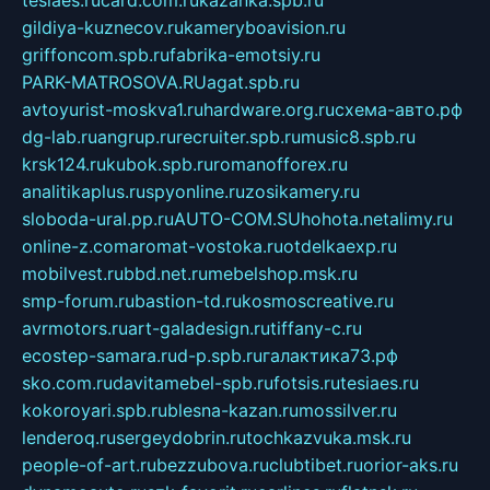
tesiaes.ru
card.com.ru
kazanka.spb.ru
gildiya-kuznecov.ru
kameryboavision.ru
griffoncom.spb.ru
fabrika-emotsiy.ru
PARK-MATROSOVA.RU
agat.spb.ru
avtoyurist-moskva1.ru
hardware.org.ru
схема-авто.рф
dg-lab.ru
angrup.ru
recruiter.spb.ru
music8.spb.ru
krsk124.ru
kubok.spb.ru
romanofforex.ru
analitikaplus.ru
spyonline.ru
zosikamery.ru
sloboda-ural.pp.ru
AUTO-COM.SU
hohota.net
alimy.ru
online-z.com
aromat-vostoka.ru
otdelkaexp.ru
mobilvest.ru
bbd.net.ru
mebelshop.msk.ru
smp-forum.ru
bastion-td.ru
kosmoscreative.ru
avrmotors.ru
art-galadesign.ru
tiffany-c.ru
ecostep-samara.ru
d-p.spb.ru
галактика73.рф
sko.com.ru
davitamebel-spb.ru
fotsis.ru
tesiaes.ru
kokoroyari.spb.ru
blesna-kazan.ru
mossilver.ru
lenderoq.ru
sergeydobrin.ru
tochkazvuka.msk.ru
people-of-art.ru
bezzubova.ru
clubtibet.ru
orior-aks.ru