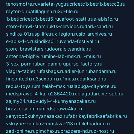
tehosmotre.ru
varieta-yug.ru
cricetc1xbetr1xbetcc2.ru
raytor-d.ru
atillagunn.ru
3d-file.ru
1xbeticricetc1xbetti5.ru
uafoot-statti.ru
e-abis1c.ru
store-brawl-stars.ru
kts-services.ru
dark-sand.ru
sindika-01.ru
sp-life.ru
x-legion.ru
sib-archives.ru
e-abis-1-c.ru
sindika01.ru
venda-festival.ru
store-brawlstars.ru
dooraleksandria.ru
antenna-highly.ru
mine-lab-msk.ru
1-mus.ru
3-sex-porn.ru
ban-damn.ru
purse-factory.ru
viagra-tablet.ru
fasbags.ru
adler-jun.ru
bandamn.ru
fincontech.ru
3sexporn.ru
1mus.ru
darksand.ru
rebus-toys.ru
minelab-msk.ru
alabuga-cityhotel.ru
medsprawo-4-ka.ru
2864420.ru
blagodarenie-spb.ru
zajmy24.ru
tovudyi-4-kuhnyanazakaz.ru
brazzerscom.ru
medsprawo4ka.ru
xehyroo5kuhnyanazakaz.ru
fabrikayfabrikaefabrika.ru
vskrytie-zamkov-moskva-113.ru
biletnadom.ru
zed-online.ru
pimchax.ru
brazzers-hd.ru
z-host.ru