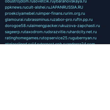
obustrojdom.ru
sovetcik.ru
ybaranovskaya.ru
ppknews.ru
cult-alshei.ru
JAPANRUSSIA.RU
proekciyamebel.ru
imper-finans.ru
rim.org.ru
glamourai.ru
brassminus.ru
zabor-pro.ru
ftn.pp.ru
dorogoe58.ru
laimengpacker.ru
kuzova-zapchasti.ru
sageerp.ru
taxodrom.ru
dsrazvitie.ru
hardcity.net.ru
ratinghomegames.ru
topservice25.ru
gubernyan.ru
gtglasslined.ru
ii4.ru
tssport.spb.ru
andorra24.com
blackwallstreet.ru
oboimos.ru
optim-doors.com.ru
ikuch.ru
nycr.org.ru
npa21.ru
vremya-ch.spb.ru
desert000.ru
ivtorgi.ru
ifiori.ru
catalog-statei.ru
dcv.org.ru
spetsmaster174.ru
ipkameryhiseeu.ru
dum26.ru
ruspol.spb.ru
fr-opendp.ru
kam-solnyshko.ru
cheyenne-arapaho.ru
sevzapmetal.spb.ru
ted-lapidus.spb.ru
parasite-eliminator.ru
sigma-complete.ru
modernworld.ru
dama-moda.ru
eholot-group.ru
sk-nvkz.ru
DRONGOLD.RU
democratia2.ru
i-farmer.ru
mass-sport.org