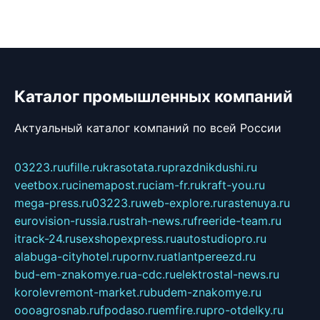
Каталог промышленных компаний
Актуальный каталог компаний по всей России
03223.ru
ufille.ru
krasotata.ru
prazdnikdushi.ru
veetbox.ru
cinemapost.ru
ciam-fr.ru
kraft-you.ru
mega-press.ru
03223.ru
web-explore.ru
rastenuya.ru
eurovision-russia.ru
strah-news.ru
freeride-team.ru
itrack-24.ru
sexshopexpress.ru
autostudiopro.ru
alabuga-cityhotel.ru
pornv.ru
atlantpereezd.ru
bud-em-znakomye.ru
a-cdc.ru
elektrostal-news.ru
korolevremont-market.ru
budem-znakomye.ru
oooagrosnab.ru
fpodaso.ru
emfire.ru
pro-otdelky.ru