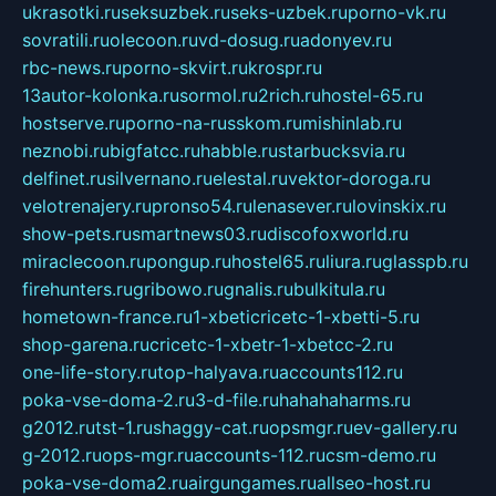
ukrasotki.ru
seksuzbek.ru
seks-uzbek.ru
porno-vk.ru
sovratili.ru
olecoon.ru
vd-dosug.ru
adonyev.ru
rbc-news.ru
porno-skvirt.ru
krospr.ru
13autor-kolonka.ru
sormol.ru
2rich.ru
hostel-65.ru
hostserve.ru
porno-na-russkom.ru
mishinlab.ru
neznobi.ru
bigfatcc.ru
habble.ru
starbucksvia.ru
delfinet.ru
silvernano.ru
elestal.ru
vektor-doroga.ru
velotrenajery.ru
pronso54.ru
lenasever.ru
lovinskix.ru
show-pets.ru
smartnews03.ru
discofoxworld.ru
miraclecoon.ru
pongup.ru
hostel65.ru
liura.ru
glasspb.ru
firehunters.ru
gribowo.ru
gnalis.ru
bulkitula.ru
hometown-france.ru
1-xbeticricetc-1-xbetti-5.ru
shop-garena.ru
cricetc-1-xbetr-1-xbetcc-2.ru
one-life-story.ru
top-halyava.ru
accounts112.ru
poka-vse-doma-2.ru
3-d-file.ru
hahahaharms.ru
g2012.ru
tst-1.ru
shaggy-cat.ru
opsmgr.ru
ev-gallery.ru
g-2012.ru
ops-mgr.ru
accounts-112.ru
csm-demo.ru
poka-vse-doma2.ru
airgungames.ru
allseo-host.ru