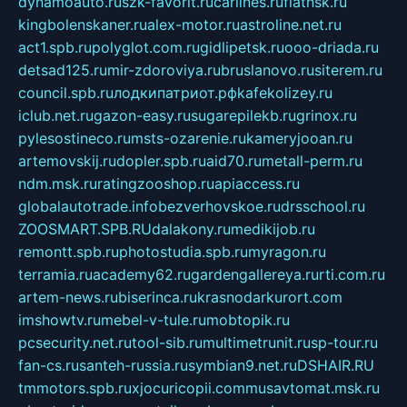
dynamoauto.ru
szk-favorit.ru
carlines.ru
flatnsk.ru
kingbolenskaner.ru
alex-motor.ru
astroline.net.ru
act1.spb.ru
polyglot.com.ru
gidlipetsk.ru
ooo-driada.ru
detsad125.ru
mir-zdoroviya.ru
bruslanovo.ru
siterem.ru
council.spb.ru
лодкипатриот.рф
kafekolizey.ru
iclub.net.ru
gazon-easy.ru
sugarepilekb.ru
grinox.ru
pylesostineco.ru
msts-ozarenie.ru
kameryjooan.ru
artemovskij.ru
dopler.spb.ru
aid70.ru
metall-perm.ru
ndm.msk.ru
ratingzooshop.ru
apiaccess.ru
globalautotrade.info
bezverhovskoe.ru
drsschool.ru
ZOOSMART.SPB.RU
dalakony.ru
medikijob.ru
remontt.spb.ru
photostudia.spb.ru
myragon.ru
terramia.ru
academy62.ru
gardengallereya.ru
rti.com.ru
artem-news.ru
biserinca.ru
krasnodarkurort.com
imshowtv.ru
mebel-v-tule.ru
mobtopik.ru
pcsecurity.net.ru
tool-sib.ru
multimetrunit.ru
sp-tour.ru
fan-cs.ru
santeh-russia.ru
symbian9.net.ru
DSHAIR.RU
tmmotors.spb.ru
xjocuricopii.com
musavtomat.msk.ru