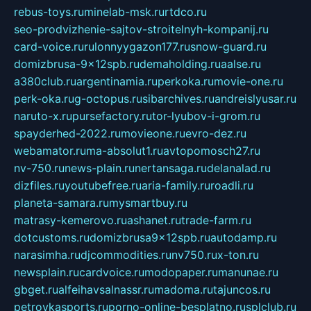
rebus-toys.ru
minelab-msk.ru
rtdco.ru
seo-prodvizhenie-sajtov-stroitelnyh-kompanij.ru
card-voice.ru
rulonnyygazon177.ru
snow-guard.ru
domizbrusa-9x12spb.ru
demaholding.ru
aalse.ru
a380club.ru
argentinamia.ru
perkoka.ru
movie-one.ru
perk-oka.ru
g-octopus.ru
sibarchives.ru
andreislyusar.ru
naruto-x.ru
pursefactory.ru
tor-lyubov-i-grom.ru
spayderhed-2022.ru
movieone.ru
evro-dez.ru
webamator.ru
ma-absolut1.ru
avtopomosch27.ru
nv-750.ru
news-plain.ru
nertansaga.ru
delanalad.ru
dizfiles.ru
youtubefree.ru
aria-family.ru
roadli.ru
planeta-samara.ru
mysmartbuy.ru
matrasy-kemerovo.ru
ashanet.ru
trade-farm.ru
dotcustoms.ru
domizbrusa9x12spb.ru
autodamp.ru
narasimha.ru
djcommodities.ru
nv750.ru
x-ton.ru
newsplain.ru
cardvoice.ru
modopaper.ru
manunae.ru
gbget.ru
alfeihavsalnassr.ru
madoma.ru
tajuncos.ru
petrovkasports.ru
porno-online-besplatno.ru
splclub.ru