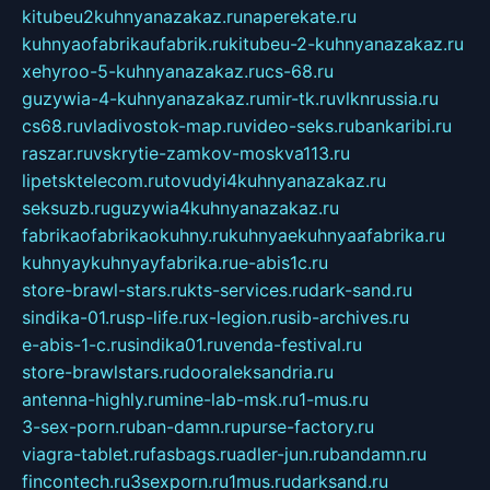
kitubeu2kuhnyanazakaz.ru
naperekate.ru
kuhnyaofabrikaufabrik.ru
kitubeu-2-kuhnyanazakaz.ru
xehyroo-5-kuhnyanazakaz.ru
cs-68.ru
guzywia-4-kuhnyanazakaz.ru
mir-tk.ru
vlknrussia.ru
cs68.ru
vladivostok-map.ru
video-seks.ru
bankaribi.ru
raszar.ru
vskrytie-zamkov-moskva113.ru
lipetsktelecom.ru
tovudyi4kuhnyanazakaz.ru
seksuzb.ru
guzywia4kuhnyanazakaz.ru
fabrikaofabrikaokuhny.ru
kuhnyaekuhnyaafabrika.ru
kuhnyaykuhnyayfabrika.ru
e-abis1c.ru
store-brawl-stars.ru
kts-services.ru
dark-sand.ru
sindika-01.ru
sp-life.ru
x-legion.ru
sib-archives.ru
e-abis-1-c.ru
sindika01.ru
venda-festival.ru
store-brawlstars.ru
dooraleksandria.ru
antenna-highly.ru
mine-lab-msk.ru
1-mus.ru
3-sex-porn.ru
ban-damn.ru
purse-factory.ru
viagra-tablet.ru
fasbags.ru
adler-jun.ru
bandamn.ru
fincontech.ru
3sexporn.ru
1mus.ru
darksand.ru