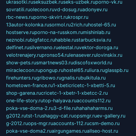
ukrasotki.ru
seksuzbek.ru
seks-uzbek.ru
porno-vk.ru
sovratili.ru
olecoon.ru
vd-dosug.ru
adonyev.ru
rbc-news.ru
porno-skvirt.ru
krospr.ru
13autor-kolonka.ru
sormol.ru
2rich.ru
hostel-65.ru
hostserve.ru
porno-na-russkom.ru
mishinlab.ru
neznobi.ru
bigfatcc.ru
habble.ru
starbucksvia.ru
delfinet.ru
silvernano.ru
elestal.ru
vektor-doroga.ru
velotrenajery.ru
pronso54.ru
lenasever.ru
lovinskix.ru
show-pets.ru
smartnews03.ru
discofoxworld.ru
miraclecoon.ru
pongup.ru
hostel65.ru
liura.ru
glasspb.ru
firehunters.ru
gribowo.ru
gnalis.ru
bulkitula.ru
hometown-france.ru
1-xbeticricetc-1-xbetti-5.ru
shop-garena.ru
cricetc-1-xbetr-1-xbetcc-2.ru
one-life-story.ru
top-halyava.ru
accounts112.ru
poka-vse-doma-2.ru
3-d-file.ru
hahahaharms.ru
g2012.ru
tst-1.ru
shaggy-cat.ru
opsmgr.ru
ev-gallery.ru
g-2012.ru
ops-mgr.ru
accounts-112.ru
csm-demo.ru
poka-vse-doma2.ru
airgungames.ru
allseo-host.ru