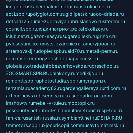
kingbolenskaner.ru
alex-motor.ru
astroline.net.ru
act1.spb.ru
polyglot.com.ru
gidlipetsk.ru
ooo-driada.ru
detsad125.ru
mir-zdoroviya.ru
bruslanovo.ru
siterem.ru
council.spb.ru
лодкипатриот.рф
kafekolizey.ru
iclub.net.ru
gazon-easy.ru
sugarepilekb.ru
grinox.ru
pylesostineco.ru
msts-ozarenie.ru
kameryjooan.ru
artemovskij.ru
dopler.spb.ru
aid70.ru
metall-perm.ru
ndm.msk.ru
ratingzooshop.ru
apiaccess.ru
globalautotrade.info
bezverhovskoe.ru
drsschool.ru
ZOOSMART.SPB.RU
dalakony.ru
medikijob.ru
remontt.spb.ru
photostudia.spb.ru
myragon.ru
terramia.ru
academy62.ru
gardengallereya.ru
rti.com.ru
artem-news.ru
biserinca.ru
krasnodarkurort.com
imshowtv.ru
mebel-v-tule.ru
mobtopik.ru
pcsecurity.net.ru
tool-sib.ru
multimetrunit.ru
sp-tour.ru
fan-cs.ru
santeh-russia.ru
symbian9.net.ru
DSHAIR.RU
tmmotors.spb.ru
xjocuricopii.com
musavtomat.msk.ru
obustrojdom.ru
sovetcik.ru
ybaranovskaya.ru