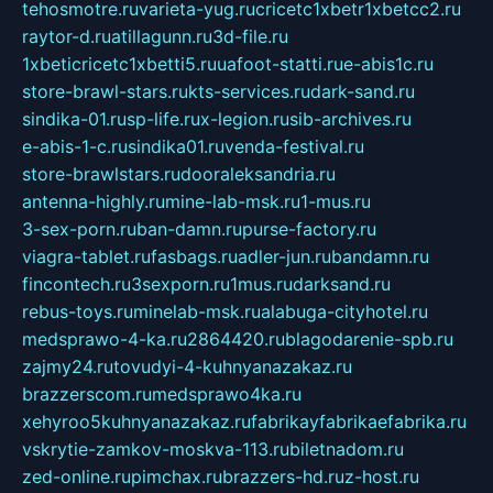
tehosmotre.ru
varieta-yug.ru
cricetc1xbetr1xbetcc2.ru
raytor-d.ru
atillagunn.ru
3d-file.ru
1xbeticricetc1xbetti5.ru
uafoot-statti.ru
e-abis1c.ru
store-brawl-stars.ru
kts-services.ru
dark-sand.ru
sindika-01.ru
sp-life.ru
x-legion.ru
sib-archives.ru
e-abis-1-c.ru
sindika01.ru
venda-festival.ru
store-brawlstars.ru
dooraleksandria.ru
antenna-highly.ru
mine-lab-msk.ru
1-mus.ru
3-sex-porn.ru
ban-damn.ru
purse-factory.ru
viagra-tablet.ru
fasbags.ru
adler-jun.ru
bandamn.ru
fincontech.ru
3sexporn.ru
1mus.ru
darksand.ru
rebus-toys.ru
minelab-msk.ru
alabuga-cityhotel.ru
medsprawo-4-ka.ru
2864420.ru
blagodarenie-spb.ru
zajmy24.ru
tovudyi-4-kuhnyanazakaz.ru
brazzerscom.ru
medsprawo4ka.ru
xehyroo5kuhnyanazakaz.ru
fabrikayfabrikaefabrika.ru
vskrytie-zamkov-moskva-113.ru
biletnadom.ru
zed-online.ru
pimchax.ru
brazzers-hd.ru
z-host.ru