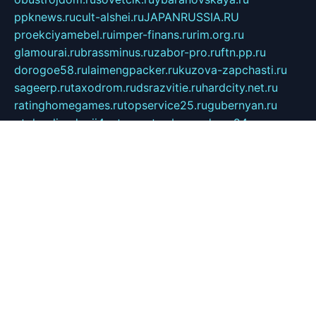
ppknews.ru
cult-alshei.ru
JAPANRUSSIA.RU
proekciyamebel.ru
imper-finans.ru
rim.org.ru
glamourai.ru
brassminus.ru
zabor-pro.ru
ftn.pp.ru
dorogoe58.ru
laimengpacker.ru
kuzova-zapchasti.ru
sageerp.ru
taxodrom.ru
dsrazvitie.ru
hardcity.net.ru
ratinghomegames.ru
topservice25.ru
gubernyan.ru
gtglasslined.ru
ii4.ru
tssport.spb.ru
andorra24.com
blackwallstreet.ru
oboimos.ru
optim-doors.com.ru
ikuch.ru
nycr.org.ru
npa21.ru
vremya-ch.spb.ru
desert000.ru
ivtorgi.ru
ifiori.ru
catalog-statei.ru
dcv.org.ru
spetsmaster174.ru
ipkameryhiseeu.ru
dum26.ru
ruspol.spb.ru
fr-opendp.ru
kam-solnyshko.ru
cheyenne-arapaho.ru
sevzapmetal.spb.ru
ted-lapidus.spb.ru
parasite-eliminator.ru
sigma-complete.ru
modernworld.ru
dama-moda.ru
eholot-group.ru
sk-nvkz.ru
DRONGOLD.RU
democratia2.ru
i-farmer.ru
mass-sport.org