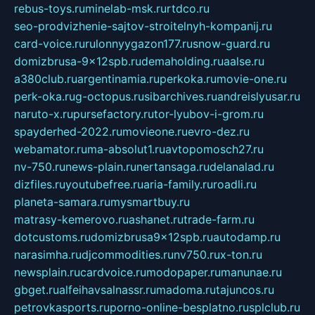
rebus-toys.ru
minelab-msk.ru
rtdco.ru
seo-prodvizhenie-sajtov-stroitelnyh-kompanij.ru
card-voice.ru
rulonnyygazon177.ru
snow-guard.ru
domizbrusa-9x12spb.ru
demaholding.ru
aalse.ru
a380club.ru
argentinamia.ru
perkoka.ru
movie-one.ru
perk-oka.ru
g-octopus.ru
sibarchives.ru
andreislyusar.ru
naruto-x.ru
pursefactory.ru
tor-lyubov-i-grom.ru
spayderhed-2022.ru
movieone.ru
evro-dez.ru
webamator.ru
ma-absolut1.ru
avtopomosch27.ru
nv-750.ru
news-plain.ru
nertansaga.ru
delanalad.ru
dizfiles.ru
youtubefree.ru
aria-family.ru
roadli.ru
planeta-samara.ru
mysmartbuy.ru
matrasy-kemerovo.ru
ashanet.ru
trade-farm.ru
dotcustoms.ru
domizbrusa9x12spb.ru
autodamp.ru
narasimha.ru
djcommodities.ru
nv750.ru
x-ton.ru
newsplain.ru
cardvoice.ru
modopaper.ru
manunae.ru
gbget.ru
alfeihavsalnassr.ru
madoma.ru
tajuncos.ru
petrovkasports.ru
porno-online-besplatno.ru
splclub.ru