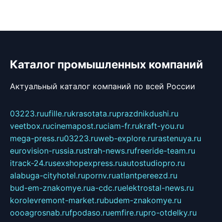
Каталог промышленных компаний
Актуальный каталог компаний по всей России
03223.ru
ufille.ru
krasotata.ru
prazdnikdushi.ru
veetbox.ru
cinemapost.ru
ciam-fr.ru
kraft-you.ru
mega-press.ru
03223.ru
web-explore.ru
rastenuya.ru
eurovision-russia.ru
strah-news.ru
freeride-team.ru
itrack-24.ru
sexshopexpress.ru
autostudiopro.ru
alabuga-cityhotel.ru
pornv.ru
atlantpereezd.ru
bud-em-znakomye.ru
a-cdc.ru
elektrostal-news.ru
korolevremont-market.ru
budem-znakomye.ru
oooagrosnab.ru
fpodaso.ru
emfire.ru
pro-otdelky.ru