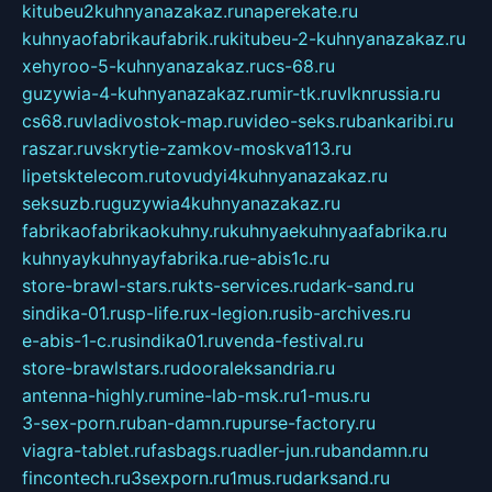
kitubeu2kuhnyanazakaz.ru
naperekate.ru
kuhnyaofabrikaufabrik.ru
kitubeu-2-kuhnyanazakaz.ru
xehyroo-5-kuhnyanazakaz.ru
cs-68.ru
guzywia-4-kuhnyanazakaz.ru
mir-tk.ru
vlknrussia.ru
cs68.ru
vladivostok-map.ru
video-seks.ru
bankaribi.ru
raszar.ru
vskrytie-zamkov-moskva113.ru
lipetsktelecom.ru
tovudyi4kuhnyanazakaz.ru
seksuzb.ru
guzywia4kuhnyanazakaz.ru
fabrikaofabrikaokuhny.ru
kuhnyaekuhnyaafabrika.ru
kuhnyaykuhnyayfabrika.ru
e-abis1c.ru
store-brawl-stars.ru
kts-services.ru
dark-sand.ru
sindika-01.ru
sp-life.ru
x-legion.ru
sib-archives.ru
e-abis-1-c.ru
sindika01.ru
venda-festival.ru
store-brawlstars.ru
dooraleksandria.ru
antenna-highly.ru
mine-lab-msk.ru
1-mus.ru
3-sex-porn.ru
ban-damn.ru
purse-factory.ru
viagra-tablet.ru
fasbags.ru
adler-jun.ru
bandamn.ru
fincontech.ru
3sexporn.ru
1mus.ru
darksand.ru