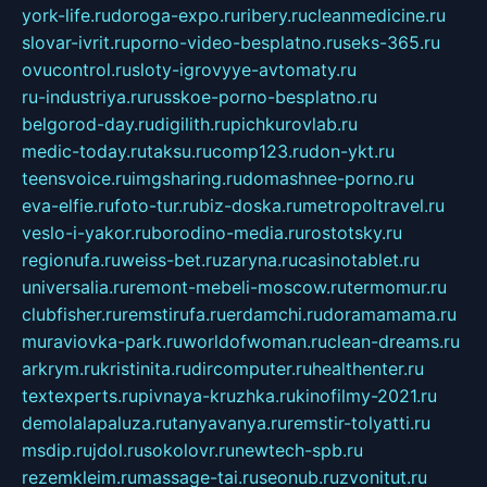
york-life.ru
doroga-expo.ru
ribery.ru
cleanmedicine.ru
slovar-ivrit.ru
porno-video-besplatno.ru
seks-365.ru
ovucontrol.ru
sloty-igrovyye-avtomaty.ru
ru-industriya.ru
russkoe-porno-besplatno.ru
belgorod-day.ru
digilith.ru
pichkurovlab.ru
medic-today.ru
taksu.ru
comp123.ru
don-ykt.ru
teensvoice.ru
imgsharing.ru
domashnee-porno.ru
eva-elfie.ru
foto-tur.ru
biz-doska.ru
metropoltravel.ru
veslo-i-yakor.ru
borodino-media.ru
rostotsky.ru
regionufa.ru
weiss-bet.ru
zaryna.ru
casinotablet.ru
universalia.ru
remont-mebeli-moscow.ru
termomur.ru
clubfisher.ru
remstirufa.ru
erdamchi.ru
doramamama.ru
muraviovka-park.ru
worldofwoman.ru
clean-dreams.ru
arkrym.ru
kristinita.ru
dircomputer.ru
healthenter.ru
textexperts.ru
pivnaya-kruzhka.ru
kinofilmy-2021.ru
demolalapaluza.ru
tanyavanya.ru
remstir-tolyatti.ru
msdip.ru
jdol.ru
sokolovr.ru
newtech-spb.ru
rezemkleim.ru
massage-tai.ru
seonub.ru
zvonitut.ru