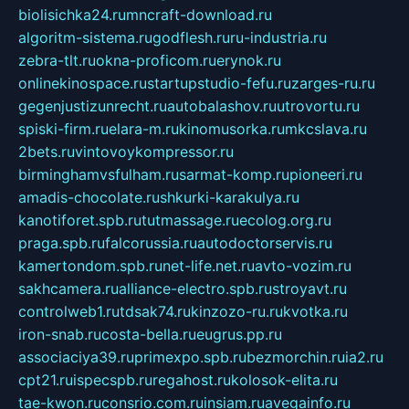
biolisichka24.ru
mncraft-download.ru
algoritm-sistema.ru
godflesh.ru
ru-industria.ru
zebra-tlt.ru
okna-proficom.ru
erynok.ru
onlinekinospace.ru
startupstudio-fefu.ru
zarges-ru.ru
gegenjustizunrecht.ru
autobalashov.ru
utrovortu.ru
spiski-firm.ru
elara-m.ru
kinomusorka.ru
mkcslava.ru
2bets.ru
vintovoykompressor.ru
birminghamvsfulham.ru
sarmat-komp.ru
pioneeri.ru
amadis-chocolate.ru
shkurki-karakulya.ru
kanotiforet.spb.ru
tutmassage.ru
ecolog.org.ru
praga.spb.ru
falcorussia.ru
autodoctorservis.ru
kamertondom.spb.ru
net-life.net.ru
avto-vozim.ru
sakhcamera.ru
alliance-electro.spb.ru
stroyavt.ru
controlweb1.ru
tdsak74.ru
kinzozo-ru.ru
kvotka.ru
iron-snab.ru
costa-bella.ru
eugrus.pp.ru
associaciya39.ru
primexpo.spb.ru
bezmorchin.ru
ia2.ru
cpt21.ru
ispecspb.ru
regahost.ru
kolosok-elita.ru
tae-kwon.ru
consrio.com.ru
insiam.ru
avegainfo.ru