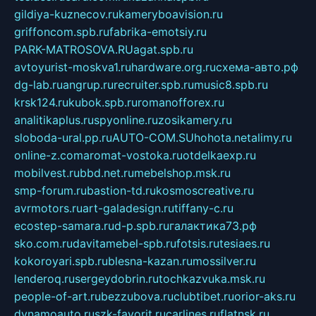
gildiya-kuznecov.ru
kameryboavision.ru
griffoncom.spb.ru
fabrika-emotsiy.ru
PARK-MATROSOVA.RU
agat.spb.ru
avtoyurist-moskva1.ru
hardware.org.ru
схема-авто.рф
dg-lab.ru
angrup.ru
recruiter.spb.ru
music8.spb.ru
krsk124.ru
kubok.spb.ru
romanofforex.ru
analitikaplus.ru
spyonline.ru
zosikamery.ru
sloboda-ural.pp.ru
AUTO-COM.SU
hohota.net
alimy.ru
online-z.com
aromat-vostoka.ru
otdelkaexp.ru
mobilvest.ru
bbd.net.ru
mebelshop.msk.ru
smp-forum.ru
bastion-td.ru
kosmoscreative.ru
avrmotors.ru
art-galadesign.ru
tiffany-c.ru
ecostep-samara.ru
d-p.spb.ru
галактика73.рф
sko.com.ru
davitamebel-spb.ru
fotsis.ru
tesiaes.ru
kokoroyari.spb.ru
blesna-kazan.ru
mossilver.ru
lenderoq.ru
sergeydobrin.ru
tochkazvuka.msk.ru
people-of-art.ru
bezzubova.ru
clubtibet.ru
orior-aks.ru
dynamoauto.ru
szk-favorit.ru
carlines.ru
flatnsk.ru