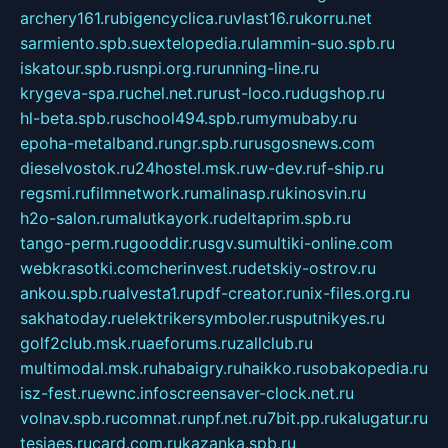
archery161.ru
bigencyclica.ru
vlast16.ru
korru.net
sarmiento.spb.su
extelopedia.ru
lammin-suo.spb.ru
iskatour.spb.ru
snpi.org.ru
running-line.ru
krygeva-spa.ru
chel.net.ru
rust-loco.ru
dugshop.ru
hl-beta.spb.ru
school494.spb.ru
mymubaby.ru
epoha-metalband.ru
ngr.spb.ru
rusgosnews.com
dieselvostok.ru
24hostel.msk.ru
w-dev.ru
f-ship.ru
regsmi.ru
filmnetwork.ru
malinasp.ru
kinosvin.ru
h2o-salon.ru
malutkayork.ru
deltaprim.spb.ru
tango-perm.ru
gooddir.ru
sgv.su
multiki-online.com
webkrasotki.com
cherinvest.ru
detskiy-ostrov.ru
ankou.spb.ru
alvesta1.ru
pdf-creator.ru
nix-files.org.ru
sakhatoday.ru
elektrikersymboler.ru
sputnikyes.ru
golf2club.msk.ru
aeforums.ru
zallclub.ru
multimodal.msk.ru
habaigry.ru
haikko.ru
sobakopedia.ru
isz-fest.ru
ewnc.info
screensaver-clock.net.ru
volnav.spb.ru
comnat.ru
npf.net.ru
7bit.pp.ru
kalugatur.ru
tesiaes.ru
card.com.ru
kazanka.spb.ru