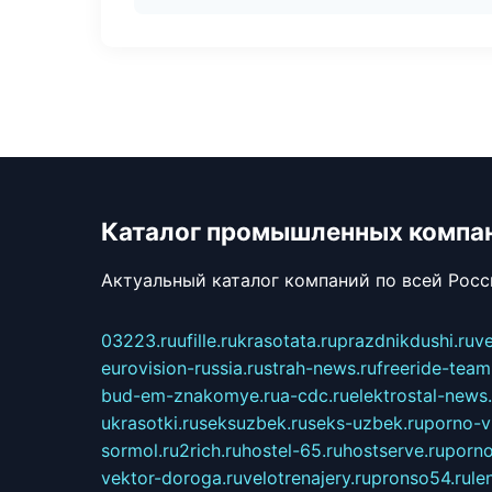
Каталог промышленных компа
Актуальный каталог компаний по всей Рос
03223.ru
ufille.ru
krasotata.ru
prazdnikdushi.ru
v
eurovision-russia.ru
strah-news.ru
freeride-team
bud-em-znakomye.ru
a-cdc.ru
elektrostal-news.
ukrasotki.ru
seksuzbek.ru
seks-uzbek.ru
porno-v
sormol.ru
2rich.ru
hostel-65.ru
hostserve.ru
porno
vektor-doroga.ru
velotrenajery.ru
pronso54.ru
le