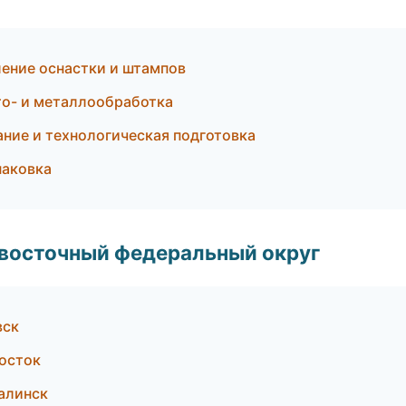
ление оснастки и штампов
о- и металлообработка
ние и технологическая подготовка
паковка
евосточный федеральный округ
вск
осток
алинск