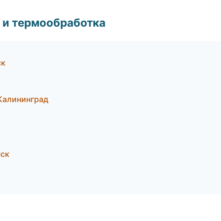
 и термообработка
ск
Калининград
нск