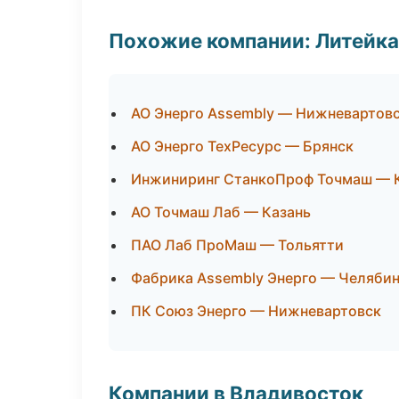
Похожие компании: Литейка
АО Энерго Assembly — Нижневартов
АО Энерго ТехРесурс — Брянск
Инжиниринг СтанкоПроф Точмаш — 
АО Точмаш Лаб — Казань
ПАО Лаб ПроМаш — Тольятти
Фабрика Assembly Энерго — Челяби
ПК Союз Энерго — Нижневартовск
Компании в Владивосток