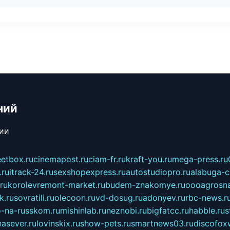
ний
сии
eetbox.ru
cinemapost.ru
ciam-fr.ru
kraft-you.ru
mega-press.ru
.ru
itrack-24.ru
sexshopexpress.ru
autostudiopro.ru
alabuga-ci
ru
korolevremont-market.ru
budem-znakomye.ru
oooagrosna
k.ru
sovratili.ru
olecoon.ru
vd-dosug.ru
adonyev.ru
rbc-news.r
-na-russkom.ru
mishinlab.ru
neznobi.ru
bigfatcc.ru
habble.ru
s
nasever.ru
lovinskix.ru
show-pets.ru
smartnews03.ru
discofox