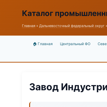
Каталог промышленн
Главная
»
Дальневосточный федеральный округ
»
🏠 Главная
Центральный ФО
Севе
Завод Индустр