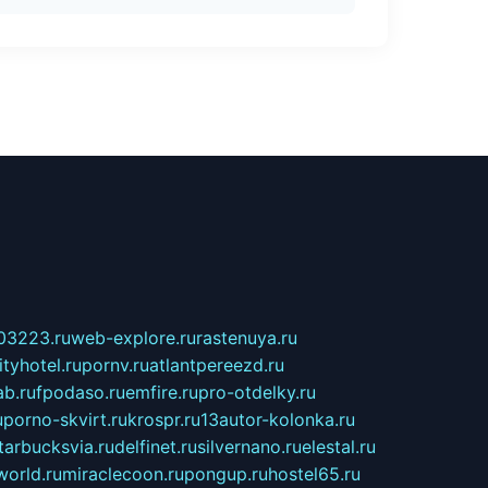
03223.ru
web-explore.ru
rastenuya.ru
tyhotel.ru
pornv.ru
atlantpereezd.ru
b.ru
fpodaso.ru
emfire.ru
pro-otdelky.ru
u
porno-skvirt.ru
krospr.ru
13autor-kolonka.ru
tarbucksvia.ru
delfinet.ru
silvernano.ru
elestal.ru
world.ru
miraclecoon.ru
pongup.ru
hostel65.ru