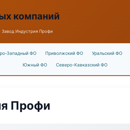
ых компаний
 Завод Индустрия Профи
ро-Западный ФО
Приволжский ФО
Уральский ФО
Южный ФО
Северо-Кавказский ФО
ия Профи