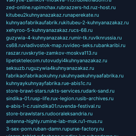
zed-online.ru
pimchax.ru
brazzers-hd.ru
z-host.ru
kitubeu2kuhnyanazakaz.ru
naperekate.ru
kuhnyaofabrikaufabrik.ru
kitubeu-2-kuhnyanazakaz.ru
xehyroo-5-kuhnyanazakaz.ru
cs-68.ru
guzywia-4-kuhnyanazakaz.ru
mir-tk.ru
vlknrussia.ru
cs68.ru
vladivostok-map.ru
video-seks.ru
bankaribi.ru
raszar.ru
vskrytie-zamkov-moskva113.ru
lipetsktelecom.ru
tovudyi4kuhnyanazakaz.ru
seksuzb.ru
guzywia4kuhnyanazakaz.ru
fabrikaofabrikaokuhny.ru
kuhnyaekuhnyaafabrika.ru
kuhnyaykuhnyayfabrika.ru
e-abis1c.ru
store-brawl-stars.ru
kts-services.ru
dark-sand.ru
sindika-01.ru
sp-life.ru
x-legion.ru
sib-archives.ru
e-abis-1-c.ru
sindika01.ru
venda-festival.ru
store-brawlstars.ru
dooraleksandria.ru
antenna-highly.ru
mine-lab-msk.ru
1-mus.ru
3-sex-porn.ru
ban-damn.ru
purse-factory.ru