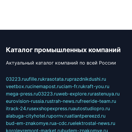
Каталог промышленных компаний
Актуальный каталог компаний по всей России
03223.ru
ufille.ru
krasotata.ru
prazdnikdushi.ru
veetbox.ru
cinemapost.ru
ciam-fr.ru
kraft-you.ru
mega-press.ru
03223.ru
web-explore.ru
rastenuya.ru
eurovision-russia.ru
strah-news.ru
freeride-team.ru
itrack-24.ru
sexshopexpress.ru
autostudiopro.ru
alabuga-cityhotel.ru
pornv.ru
atlantpereezd.ru
bud-em-znakomye.ru
a-cdc.ru
elektrostal-news.ru
korolevremont-market.ru
budem-znakomye.ru