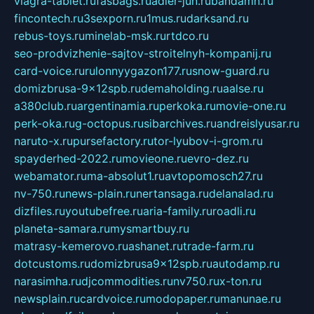
viagra-tablet.ru
fasbags.ru
adler-jun.ru
bandamn.ru
fincontech.ru
3sexporn.ru
1mus.ru
darksand.ru
rebus-toys.ru
minelab-msk.ru
rtdco.ru
seo-prodvizhenie-sajtov-stroitelnyh-kompanij.ru
card-voice.ru
rulonnyygazon177.ru
snow-guard.ru
domizbrusa-9x12spb.ru
demaholding.ru
aalse.ru
a380club.ru
argentinamia.ru
perkoka.ru
movie-one.ru
perk-oka.ru
g-octopus.ru
sibarchives.ru
andreislyusar.ru
naruto-x.ru
pursefactory.ru
tor-lyubov-i-grom.ru
spayderhed-2022.ru
movieone.ru
evro-dez.ru
webamator.ru
ma-absolut1.ru
avtopomosch27.ru
nv-750.ru
news-plain.ru
nertansaga.ru
delanalad.ru
dizfiles.ru
youtubefree.ru
aria-family.ru
roadli.ru
planeta-samara.ru
mysmartbuy.ru
matrasy-kemerovo.ru
ashanet.ru
trade-farm.ru
dotcustoms.ru
domizbrusa9x12spb.ru
autodamp.ru
narasimha.ru
djcommodities.ru
nv750.ru
x-ton.ru
newsplain.ru
cardvoice.ru
modopaper.ru
manunae.ru