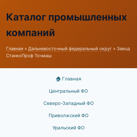
Каталог промышленных
компаний
Главная
»
Дальневосточный федеральный округ
» Завод
СтанкоПроф Точмаш
🏠 Главная
Центральный ФО
Северо-Западный ФО
Приволжский ФО
Уральский ФО