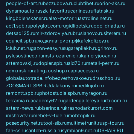
people-of-art.ru
bezzubova.ru
clubtibet.ru
orior-aks.ru
dynamoauto.ru
szk-favorit.ru
carlines.ru
flatnsk.ru
kingbolenskaner.ru
alex-motor.ru
astroline.net.ru
act1.spb.ru
polyglot.com.ru
gidlipetsk.ru
ooo-driada.ru
detsad125.ru
mir-zdoroviya.ru
bruslanovo.ru
siterem.ru
council.spb.ru
лодкипатриот.рф
kafekolizey.ru
iclub.net.ru
gazon-easy.ru
sugarepilekb.ru
grinox.ru
pylesostineco.ru
msts-ozarenie.ru
kameryjooan.ru
artemovskij.ru
dopler.spb.ru
aid70.ru
metall-perm.ru
ndm.msk.ru
ratingzooshop.ru
apiaccess.ru
globalautotrade.info
bezverhovskoe.ru
drsschool.ru
ZOOSMART.SPB.RU
dalakony.ru
medikijob.ru
remontt.spb.ru
photostudia.spb.ru
myragon.ru
terramia.ru
academy62.ru
gardengallereya.ru
rti.com.ru
artem-news.ru
biserinca.ru
krasnodarkurort.com
imshowtv.ru
mebel-v-tule.ru
mobtopik.ru
pcsecurity.net.ru
tool-sib.ru
multimetrunit.ru
sp-tour.ru
fan-cs.ru
santeh-russia.ru
symbian9.net.ru
DSHAIR.RU