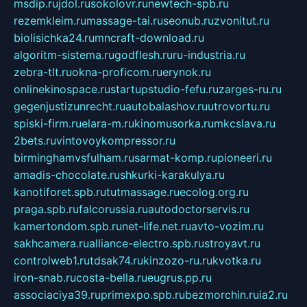
msdip.ru
jdol.ru
sokolovr.ru
newtech-spb.ru
rezemkleim.ru
massage-tai.ru
seonub.ru
zvonitut.ru
biolisichka24.ru
mncraft-download.ru
algoritm-sistema.ru
godflesh.ru
ru-industria.ru
zebra-tlt.ru
okna-proficom.ru
erynok.ru
onlinekinospace.ru
startupstudio-fefu.ru
zarges-ru.ru
gegenjustizunrecht.ru
autobalashov.ru
utrovortu.ru
spiski-firm.ru
elara-m.ru
kinomusorka.ru
mkcslava.ru
2bets.ru
vintovoykompressor.ru
birminghamvsfulham.ru
sarmat-komp.ru
pioneeri.ru
amadis-chocolate.ru
shkurki-karakulya.ru
kanotiforet.spb.ru
tutmassage.ru
ecolog.org.ru
praga.spb.ru
falcorussia.ru
autodoctorservis.ru
kamertondom.spb.ru
net-life.net.ru
avto-vozim.ru
sakhcamera.ru
alliance-electro.spb.ru
stroyavt.ru
controlweb1.ru
tdsak74.ru
kinzozo-ru.ru
kvotka.ru
iron-snab.ru
costa-bella.ru
eugrus.pp.ru
associaciya39.ru
primexpo.spb.ru
bezmorchin.ru
ia2.ru