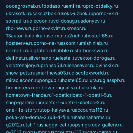
oooagrosnab.ru
fpodaso.ru
emfire.ru
pro-otdelky.ru
ukrasotki.ru
seksuzbek.ru
seks-uzbek.ru
porno-vk.ru
sovratili.ru
olecoon.ru
vd-dosug.ru
adonyev.ru
rbc-news.ru
porno-skvirt.ru
krospr.ru
13autor-kolonka.ru
sormol.ru
2rich.ru
hostel-65.ru
hostserve.ru
porno-na-russkom.ru
mishinlab.ru
neznobi.ru
bigfatcc.ru
habble.ru
starbucksvia.ru
delfinet.ru
silvernano.ru
elestal.ru
vektor-doroga.ru
velotrenajery.ru
pronso54.ru
lenasever.ru
lovinskix.ru
show-pets.ru
smartnews03.ru
discofoxworld.ru
miraclecoon.ru
pongup.ru
hostel65.ru
liura.ru
glasspb.ru
firehunters.ru
gribowo.ru
gnalis.ru
bulkitula.ru
hometown-france.ru
1-xbeticricetc-1-xbetti-5.ru
shop-garena.ru
cricetc-1-xbetr-1-xbetcc-2.ru
one-life-story.ru
top-halyava.ru
accounts112.ru
poka-vse-doma-2.ru
3-d-file.ru
hahahaharms.ru
g2012.ru
tst-1.ru
shaggy-cat.ru
opsmgr.ru
ev-gallery.ru
g-2012.ru
ops-mgr.ru
accounts-112.ru
csm-demo.ru