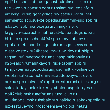
cpt21.ru
ispecspb.ru
regahost.ru
kolosok-elita.ru
tae-kwon.ru
consrio.com.ru
insiam.ru
avegainfo.ru
archery161.ru
bigencyclica.ru
vlast16.ru
korru.net
sarmiento.spb.su
extelopedia.ru
lammin-suo.spb.ru
iskatour.spb.ru
snpi.org.ru
running-line.ru
krygeva-spa.ru
chel.net.ru
rust-loco.ru
dugshop.ru
hl-beta.spb.ru
school494.spb.ru
mymubaby.ru
epoha-metalband.ru
ngr.spb.ru
rusgosnews.com
dieselvostok.ru
24hostel.msk.ru
w-dev.ru
f-ship.ru
regsmi.ru
filmnetwork.ru
malinasp.ru
kinosvin.ru
h2o-salon.ru
malutkayork.ru
deltaprim.spb.ru
tango-perm.ru
gooddir.ru
sgv.su
multiki-online.com
webkrasotki.com
cherinvest.ru
detskiy-ostrov.ru
ankou.spb.ru
alvesta1.ru
pdf-creator.ru
nix-files.org.ru
sakhatoday.ru
elektrikersymboler.ru
sputnikyes.ru
golf2club.msk.ru
aeforums.ru
zallclub.ru
multimodal.msk.ru
habaigry.ru
haikko.ru
sobakopedia.ru
isz-fest.ru
ewnc.info
screensaver-clock.net.ru