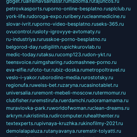
gbget.ru
alfeihavsalnassr.ru
madoma.ru
tajuncos.ru
petrovkasports.ru
porno-online-besplatno.ru
splclub.ru
york-life.ru
doroga-expo.ru
ribery.ru
cleanmedicine.ru
slovar-ivrit.ru
porno-video-besplatno.ru
seks-365.ru
ovucontrol.ru
sloty-igrovyye-avtomaty.ru
ru-industriya.ru
russkoe-porno-besplatno.ru
belgorod-day.ru
digilith.ru
pichkurovlab.ru
medic-today.ru
taksu.ru
comp123.ru
don-ykt.ru
teensvoice.ru
imgsharing.ru
domashnee-porno.ru
eva-elfie.ru
foto-tur.ru
biz-doska.ru
metropoltravel.ru
veslo-i-yakor.ru
borodino-media.ru
rostotsky.ru
regionufa.ru
weiss-bet.ru
zaryna.ru
casinotablet.ru
universalia.ru
remont-mebeli-moscow.ru
termomur.ru
clubfisher.ru
remstirufa.ru
erdamchi.ru
doramamama.ru
muraviovka-park.ru
worldofwoman.ru
clean-dreams.ru
arkrym.ru
kristinita.ru
dircomputer.ru
healthenter.ru
textexperts.ru
pivnaya-kruzhka.ru
kinofilmy-2021.ru
demolalapaluza.ru
tanyavanya.ru
remstir-tolyatti.ru