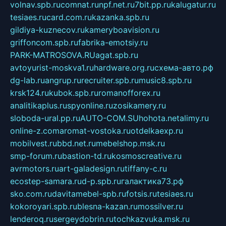
volnav.spb.ru
comnat.ru
npf.net.ru
7bit.pp.ru
kalugatur.ru
tesiaes.ru
card.com.ru
kazanka.spb.ru
gildiya-kuznecov.ru
kameryboavision.ru
griffoncom.spb.ru
fabrika-emotsiy.ru
PARK-MATROSOVA.RU
agat.spb.ru
avtoyurist-moskva1.ru
hardware.org.ru
схема-авто.рф
dg-lab.ru
angrup.ru
recruiter.spb.ru
music8.spb.ru
krsk124.ru
kubok.spb.ru
romanofforex.ru
analitikaplus.ru
spyonline.ru
zosikamery.ru
sloboda-ural.pp.ru
AUTO-COM.SU
hohota.net
alimy.ru
online-z.com
aromat-vostoka.ru
otdelkaexp.ru
mobilvest.ru
bbd.net.ru
mebelshop.msk.ru
smp-forum.ru
bastion-td.ru
kosmoscreative.ru
avrmotors.ru
art-galadesign.ru
tiffany-c.ru
ecostep-samara.ru
d-p.spb.ru
галактика73.рф
sko.com.ru
davitamebel-spb.ru
fotsis.ru
tesiaes.ru
kokoroyari.spb.ru
blesna-kazan.ru
mossilver.ru
lenderoq.ru
sergeydobrin.ru
tochkazvuka.msk.ru