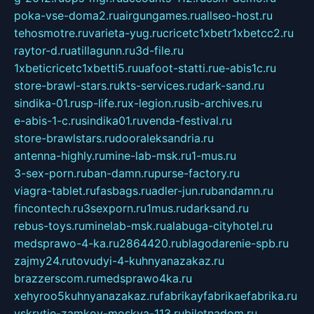
poka-vse-doma2.ru
airgungames.ru
allseo-host.ru
tehosmotre.ru
varieta-yug.ru
cricetc1xbetr1xbetcc2.ru
raytor-d.ru
atillagunn.ru
3d-file.ru
1xbeticricetc1xbetti5.ru
uafoot-statti.ru
e-abis1c.ru
store-brawl-stars.ru
kts-services.ru
dark-sand.ru
sindika-01.ru
sp-life.ru
x-legion.ru
sib-archives.ru
e-abis-1-c.ru
sindika01.ru
venda-festival.ru
store-brawlstars.ru
dooraleksandria.ru
antenna-highly.ru
mine-lab-msk.ru
1-mus.ru
3-sex-porn.ru
ban-damn.ru
purse-factory.ru
viagra-tablet.ru
fasbags.ru
adler-jun.ru
bandamn.ru
fincontech.ru
3sexporn.ru
1mus.ru
darksand.ru
rebus-toys.ru
minelab-msk.ru
alabuga-cityhotel.ru
medsprawo-4-ka.ru
2864420.ru
blagodarenie-spb.ru
zajmy24.ru
tovudyi-4-kuhnyanazakaz.ru
brazzerscom.ru
medsprawo4ka.ru
xehyroo5kuhnyanazakaz.ru
fabrikayfabrikaefabrika.ru
vskrytie-zamkov-moskva-113.ru
biletnadom.ru