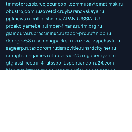
tmmotors.spb.ru
xjocuricopii.com
musavtomat.msk.ru
obustrojdom.ru
sovetcik.ru
ybaranovskaya.ru
ppknews.ru
cult-alshei.ru
JAPANRUSSIA.RU
proekciyamebel.ru
imper-finans.ru
rim.org.ru
glamourai.ru
brassminus.ru
zabor-pro.ru
ftn.pp.ru
dorogoe58.ru
laimengpacker.ru
kuzova-zapchasti.ru
sageerp.ru
taxodrom.ru
dsrazvitie.ru
hardcity.net.ru
ratinghomegames.ru
topservice25.ru
gubernyan.ru
gtglasslined.ru
ii4.ru
tssport.spb.ru
andorra24.com
blackwallstreet.ru
oboimos.ru
optim-doors.com.ru
ikuch.ru
nycr.org.ru
npa21.ru
vremya-ch.spb.ru
desert000.ru
ivtorgi.ru
ifiori.ru
catalog-statei.ru
dcv.org.ru
spetsmaster174.ru
ipkameryhiseeu.ru
dum26.ru
ruspol.spb.ru
fr-opendp.ru
kam-solnyshko.ru
cheyenne-arapaho.ru
sevzapmetal.spb.ru
ted-lapidus.spb.ru
parasite-eliminator.ru
sigma-complete.ru
modernworld.ru
dama-moda.ru
eholot-group.ru
sk-nvkz.ru
DRONGOLD.RU