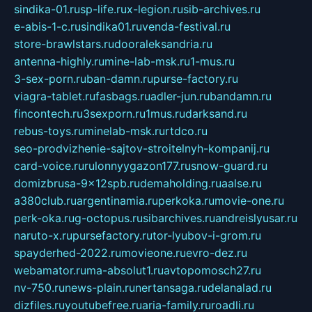
sindika-01.ru
sp-life.ru
x-legion.ru
sib-archives.ru
e-abis-1-c.ru
sindika01.ru
venda-festival.ru
store-brawlstars.ru
dooraleksandria.ru
antenna-highly.ru
mine-lab-msk.ru
1-mus.ru
3-sex-porn.ru
ban-damn.ru
purse-factory.ru
viagra-tablet.ru
fasbags.ru
adler-jun.ru
bandamn.ru
fincontech.ru
3sexporn.ru
1mus.ru
darksand.ru
rebus-toys.ru
minelab-msk.ru
rtdco.ru
seo-prodvizhenie-sajtov-stroitelnyh-kompanij.ru
card-voice.ru
rulonnyygazon177.ru
snow-guard.ru
domizbrusa-9x12spb.ru
demaholding.ru
aalse.ru
a380club.ru
argentinamia.ru
perkoka.ru
movie-one.ru
perk-oka.ru
g-octopus.ru
sibarchives.ru
andreislyusar.ru
naruto-x.ru
pursefactory.ru
tor-lyubov-i-grom.ru
spayderhed-2022.ru
movieone.ru
evro-dez.ru
webamator.ru
ma-absolut1.ru
avtopomosch27.ru
nv-750.ru
news-plain.ru
nertansaga.ru
delanalad.ru
dizfiles.ru
youtubefree.ru
aria-family.ru
roadli.ru