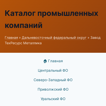
Каталог промышленных
компаний
Главная
»
Дальневосточный федеральный округ
» Завод
ТехРесурс Металлика
🏠 Главная
Центральный ФО
Северо-Западный ФО
Приволжский ФО
Уральский ФО