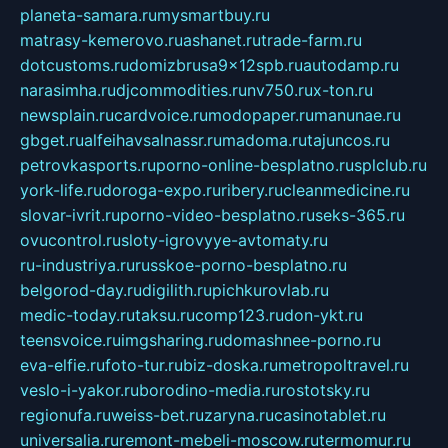
planeta-samara.ru
mysmartbuy.ru
matrasy-kemerovo.ru
ashanet.ru
trade-farm.ru
dotcustoms.ru
domizbrusa9x12spb.ru
autodamp.ru
narasimha.ru
djcommodities.ru
nv750.ru
x-ton.ru
newsplain.ru
cardvoice.ru
modopaper.ru
manunae.ru
gbget.ru
alfeihavsalnassr.ru
madoma.ru
tajuncos.ru
petrovkasports.ru
porno-online-besplatno.ru
splclub.ru
york-life.ru
doroga-expo.ru
ribery.ru
cleanmedicine.ru
slovar-ivrit.ru
porno-video-besplatno.ru
seks-365.ru
ovucontrol.ru
sloty-igrovyye-avtomaty.ru
ru-industriya.ru
russkoe-porno-besplatno.ru
belgorod-day.ru
digilith.ru
pichkurovlab.ru
medic-today.ru
taksu.ru
comp123.ru
don-ykt.ru
teensvoice.ru
imgsharing.ru
domashnee-porno.ru
eva-elfie.ru
foto-tur.ru
biz-doska.ru
metropoltravel.ru
veslo-i-yakor.ru
borodino-media.ru
rostotsky.ru
regionufa.ru
weiss-bet.ru
zaryna.ru
casinotablet.ru
universalia.ru
remont-mebeli-moscow.ru
termomur.ru