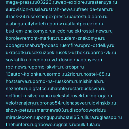
mega-press.ru
03223.ru
web-explore.ru
rastenuya.ru
eurovision-russia.ru
strah-news.ru
freeride-team.ru
itrack-24.ru
sexshopexpress.ru
autostudiopro.ru
alabuga-cityhotel.ru
pornv.ru
atlantpereezd.ru
bud-em-znakomye.ru
a-cdc.ru
elektrostal-news.ru
korolevremont-market.ru
budem-znakomye.ru
oooagrosnab.ru
fpodaso.ru
emfire.ru
pro-otdelky.ru
ukrasotki.ru
seksuzbek.ru
seks-uzbek.ru
porno-vk.ru
sovratili.ru
olecoon.ru
vd-dosug.ru
adonyev.ru
rbc-news.ru
porno-skvirt.ru
krospr.ru
13autor-kolonka.ru
sormol.ru
2rich.ru
hostel-65.ru
hostserve.ru
porno-na-russkom.ru
mishinlab.ru
neznobi.ru
bigfatcc.ru
habble.ru
starbucksvia.ru
delfinet.ru
silvernano.ru
elestal.ru
vektor-doroga.ru
velotrenajery.ru
pronso54.ru
lenasever.ru
lovinskix.ru
show-pets.ru
smartnews03.ru
discofoxworld.ru
miraclecoon.ru
pongup.ru
hostel65.ru
liura.ru
glasspb.ru
firehunters.ru
gribowo.ru
gnalis.ru
bulkitula.ru