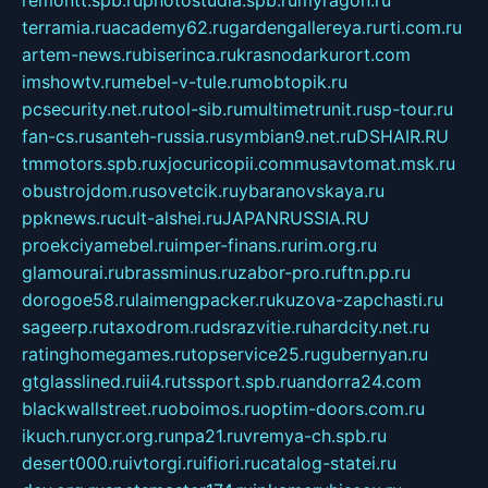
terramia.ru
academy62.ru
gardengallereya.ru
rti.com.ru
artem-news.ru
biserinca.ru
krasnodarkurort.com
imshowtv.ru
mebel-v-tule.ru
mobtopik.ru
pcsecurity.net.ru
tool-sib.ru
multimetrunit.ru
sp-tour.ru
fan-cs.ru
santeh-russia.ru
symbian9.net.ru
DSHAIR.RU
tmmotors.spb.ru
xjocuricopii.com
musavtomat.msk.ru
obustrojdom.ru
sovetcik.ru
ybaranovskaya.ru
ppknews.ru
cult-alshei.ru
JAPANRUSSIA.RU
proekciyamebel.ru
imper-finans.ru
rim.org.ru
glamourai.ru
brassminus.ru
zabor-pro.ru
ftn.pp.ru
dorogoe58.ru
laimengpacker.ru
kuzova-zapchasti.ru
sageerp.ru
taxodrom.ru
dsrazvitie.ru
hardcity.net.ru
ratinghomegames.ru
topservice25.ru
gubernyan.ru
gtglasslined.ru
ii4.ru
tssport.spb.ru
andorra24.com
blackwallstreet.ru
oboimos.ru
optim-doors.com.ru
ikuch.ru
nycr.org.ru
npa21.ru
vremya-ch.spb.ru
desert000.ru
ivtorgi.ru
ifiori.ru
catalog-statei.ru