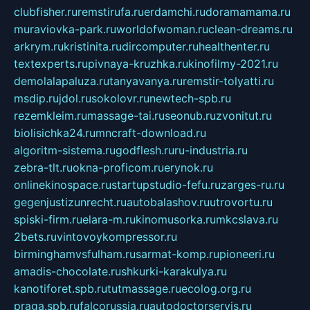
clubfisher.ru
remstirufa.ru
erdamchi.ru
doramamama.ru
muraviovka-park.ru
worldofwoman.ru
clean-dreams.ru
arkrym.ru
kristinita.ru
dircomputer.ru
healthenter.ru
textexperts.ru
pivnaya-kruzhka.ru
kinofilmy-2021.ru
demolalapaluza.ru
tanyavanya.ru
remstir-tolyatti.ru
msdip.ru
jdol.ru
sokolovr.ru
newtech-spb.ru
rezemkleim.ru
massage-tai.ru
seonub.ru
zvonitut.ru
biolisichka24.ru
mncraft-download.ru
algoritm-sistema.ru
godflesh.ru
ru-industria.ru
zebra-tlt.ru
okna-proficom.ru
erynok.ru
onlinekinospace.ru
startupstudio-fefu.ru
zarges-ru.ru
gegenjustizunrecht.ru
autobalashov.ru
utrovortu.ru
spiski-firm.ru
elara-m.ru
kinomusorka.ru
mkcslava.ru
2bets.ru
vintovoykompressor.ru
birminghamvsfulham.ru
sarmat-komp.ru
pioneeri.ru
amadis-chocolate.ru
shkurki-karakulya.ru
kanotiforet.spb.ru
tutmassage.ru
ecolog.org.ru
praga.spb.ru
falcorussia.ru
autodoctorservis.ru