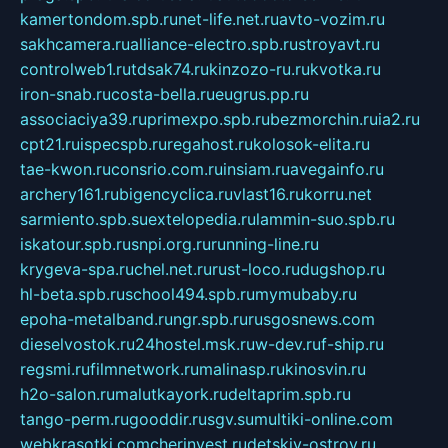
kamertondom.spb.ru
net-life.net.ru
avto-vozim.ru
sakhcamera.ru
alliance-electro.spb.ru
stroyavt.ru
controlweb1.ru
tdsak74.ru
kinzozo-ru.ru
kvotka.ru
iron-snab.ru
costa-bella.ru
eugrus.pp.ru
associaciya39.ru
primexpo.spb.ru
bezmorchin.ru
ia2.ru
cpt21.ru
ispecspb.ru
regahost.ru
kolosok-elita.ru
tae-kwon.ru
consrio.com.ru
insiam.ru
avegainfo.ru
archery161.ru
bigencyclica.ru
vlast16.ru
korru.net
sarmiento.spb.su
extelopedia.ru
lammin-suo.spb.ru
iskatour.spb.ru
snpi.org.ru
running-line.ru
krygeva-spa.ru
chel.net.ru
rust-loco.ru
dugshop.ru
hl-beta.spb.ru
school494.spb.ru
mymubaby.ru
epoha-metalband.ru
ngr.spb.ru
rusgosnews.com
dieselvostok.ru
24hostel.msk.ru
w-dev.ru
f-ship.ru
regsmi.ru
filmnetwork.ru
malinasp.ru
kinosvin.ru
h2o-salon.ru
malutkayork.ru
deltaprim.spb.ru
tango-perm.ru
gooddir.ru
sgv.su
multiki-online.com
webkrasotki.com
cherinvest.ru
detskiy-ostrov.ru