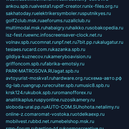
ankou.spb.ru
alvesta1.ru
pdf-creator.ru
nix-files.org.ru
sakhatoday.ru
elektrikersymboler.ru
sputnikyes.ru
golf2club.msk.ru
aeforums.ru
zallclub.ru
multimodal.msk.ru
habaigry.ru
haikko.ru
sobakopedia.ru
isz-fest.ru
ewnc.info
screensaver-clock.net.ru
volnav.spb.ru
comnat.ru
npf.net.ru
7bit.pp.ru
kalugatur.ru
tesiaes.ru
card.com.ru
kazanka.spb.ru
gildiya-kuznecov.ru
kameryboavision.ru
griffoncom.spb.ru
fabrika-emotsiy.ru
PARK-MATROSOVA.RU
agat.spb.ru
avtoyurist-moskva1.ru
hardware.org.ru
схема-авто.рф
dg-lab.ru
angrup.ru
recruiter.spb.ru
music8.spb.ru
krsk124.ru
kubok.spb.ru
romanofforex.ru
analitikaplus.ru
spyonline.ru
zosikamery.ru
sloboda-ural.pp.ru
AUTO-COM.SU
hohota.net
alimy.ru
online-z.com
aromat-vostoka.ru
otdelkaexp.ru
mobilvest.ru
bbd.net.ru
mebelshop.msk.ru
smp-forum.ru
bastion-td.ru
kosmoscreative.ru