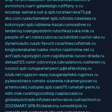
avrmotors.ru
art-galadesign.ru
tiffany-c.ru
ecostep-samara.ru
d-p.spb.ru
галактика73.рф
sko.com.ru
davitamebel-spb.ru
fotsis.ru
tesiaes.ru
kokoroyari.spb.ru
blesna-kazan.ru
mossilver.ru
lenderoq.ru
sergeydobrin.ru
tochkazvuka.msk.ru
people-of-art.ru
bezzubova.ru
clubtibet.ru
orior-aks.ru
dynamoauto.ru
szk-favorit.ru
carlines.ru
flatnsk.ru
kingbolenskaner.ru
alex-motor.ru
astroline.net.ru
act1.spb.ru
polyglot.com.ru
gidlipetsk.ru
ooo-driada.ru
detsad125.ru
mir-zdoroviya.ru
bruslanovo.ru
siterem.ru
council.spb.ru
лодкипатриот.рф
kafekolizey.ru
iclub.net.ru
gazon-easy.ru
sugarepilekb.ru
grinox.ru
pylesostineco.ru
msts-ozarenie.ru
kameryjooan.ru
artemovskij.ru
dopler.spb.ru
aid70.ru
metall-perm.ru
ndm.msk.ru
ratingzooshop.ru
apiaccess.ru
globalautotrade.info
bezverhovskoe.ru
drsschool.ru
ZOOSMART.SPB.RU
dalakony.ru
medikijob.ru
remontt.spb.ru
photostudia.spb.ru
myragon.ru