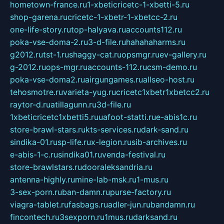
hometown-france.ru
1-xbeticricetc-1-xbetti-5.ru
shop-garena.ru
cricetc-1-xbetr-1-xbetcc-2.ru
one-life-story.ru
top-halyava.ru
accounts112.ru
poka-vse-doma-2.ru
3-d-file.ru
hahahaharms.ru
g2012.ru
tst-1.ru
shaggy-cat.ru
opsmgr.ru
ev-gallery.ru
g-2012.ru
ops-mgr.ru
accounts-112.ru
csm-demo.ru
poka-vse-doma2.ru
airgungames.ru
allseo-host.ru
tehosmotre.ru
varieta-yug.ru
cricetc1xbetr1xbetcc2.ru
raytor-d.ru
atillagunn.ru
3d-file.ru
1xbeticricetc1xbetti5.ru
uafoot-statti.ru
e-abis1c.ru
store-brawl-stars.ru
kts-services.ru
dark-sand.ru
sindika-01.ru
sp-life.ru
x-legion.ru
sib-archives.ru
e-abis-1-c.ru
sindika01.ru
venda-festival.ru
store-brawlstars.ru
dooraleksandria.ru
antenna-highly.ru
mine-lab-msk.ru
1-mus.ru
3-sex-porn.ru
ban-damn.ru
purse-factory.ru
viagra-tablet.ru
fasbags.ru
adler-jun.ru
bandamn.ru
fincontech.ru
3sexporn.ru
1mus.ru
darksand.ru