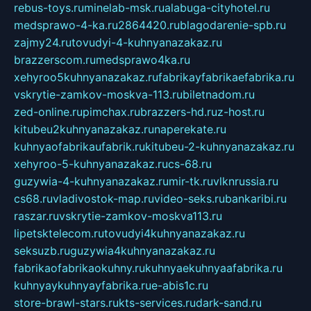
rebus-toys.ru
minelab-msk.ru
alabuga-cityhotel.ru
medsprawo-4-ka.ru
2864420.ru
blagodarenie-spb.ru
zajmy24.ru
tovudyi-4-kuhnyanazakaz.ru
brazzerscom.ru
medsprawo4ka.ru
xehyroo5kuhnyanazakaz.ru
fabrikayfabrikaefabrika.ru
vskrytie-zamkov-moskva-113.ru
biletnadom.ru
zed-online.ru
pimchax.ru
brazzers-hd.ru
z-host.ru
kitubeu2kuhnyanazakaz.ru
naperekate.ru
kuhnyaofabrikaufabrik.ru
kitubeu-2-kuhnyanazakaz.ru
xehyroo-5-kuhnyanazakaz.ru
cs-68.ru
guzywia-4-kuhnyanazakaz.ru
mir-tk.ru
vlknrussia.ru
cs68.ru
vladivostok-map.ru
video-seks.ru
bankaribi.ru
raszar.ru
vskrytie-zamkov-moskva113.ru
lipetsktelecom.ru
tovudyi4kuhnyanazakaz.ru
seksuzb.ru
guzywia4kuhnyanazakaz.ru
fabrikaofabrikaokuhny.ru
kuhnyaekuhnyaafabrika.ru
kuhnyaykuhnyayfabrika.ru
e-abis1c.ru
store-brawl-stars.ru
kts-services.ru
dark-sand.ru