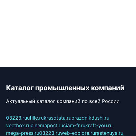
Каталог промышленных компаний
Актуальный каталог компаний по всей России
03223.ru
ufille.ru
krasotata.ru
prazdnikdushi.ru
veetbox.ru
cinemapost.ru
ciam-fr.ru
kraft-you.ru
mega-press.ru
03223.ru
web-explore.ru
rastenuya.ru