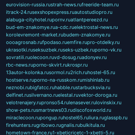
eurovision-russia.ru
strah-news.ru
freeride-team.ru
itrack-24.ru
sexshopexpress.ru
autostudiopro.ru
alabuga-cityhotel.ru
pornv.ru
atlantpereezd.ru
bud-em-znakomye.ru
a-cdc.ru
elektrostal-news.ru
korolevremont-market.ru
budem-znakomye.ru
oooagrosnab.ru
fpodaso.ru
emfire.ru
pro-otdelky.ru
ukrasotki.ru
seksuzbek.ru
seks-uzbek.ru
porno-vk.ru
sovratili.ru
olecoon.ru
vd-dosug.ru
adonyev.ru
rbc-news.ru
porno-skvirt.ru
krospr.ru
13autor-kolonka.ru
sormol.ru
2rich.ru
hostel-65.ru
hostserve.ru
porno-na-russkom.ru
mishinlab.ru
neznobi.ru
bigfatcc.ru
habble.ru
starbucksvia.ru
delfinet.ru
silvernano.ru
elestal.ru
vektor-doroga.ru
velotrenajery.ru
pronso54.ru
lenasever.ru
lovinskix.ru
show-pets.ru
smartnews03.ru
discofoxworld.ru
miraclecoon.ru
pongup.ru
hostel65.ru
liura.ru
glasspb.ru
firehunters.ru
gribowo.ru
gnalis.ru
bulkitula.ru
hometown-france.ru
1-xbeticricetc-1-xbetti-5.ru