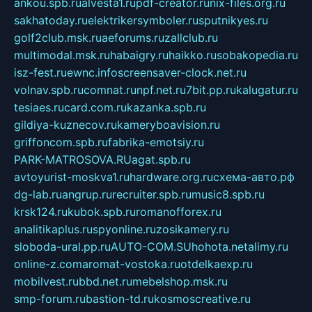
ankou.spb.ru
alvesta1.ru
pdf-creator.ru
nix-files.org.ru
sakhatoday.ru
elektrikersymboler.ru
sputnikyes.ru
golf2club.msk.ru
aeforums.ru
zallclub.ru
multimodal.msk.ru
habaigry.ru
haikko.ru
sobakopedia.ru
isz-fest.ru
ewnc.info
screensaver-clock.net.ru
volnav.spb.ru
comnat.ru
npf.net.ru
7bit.pp.ru
kalugatur.ru
tesiaes.ru
card.com.ru
kazanka.spb.ru
gildiya-kuznecov.ru
kameryboavision.ru
griffoncom.spb.ru
fabrika-emotsiy.ru
PARK-MATROSOVA.RU
agat.spb.ru
avtoyurist-moskva1.ru
hardware.org.ru
схема-авто.рф
dg-lab.ru
angrup.ru
recruiter.spb.ru
music8.spb.ru
krsk124.ru
kubok.spb.ru
romanofforex.ru
analitikaplus.ru
spyonline.ru
zosikamery.ru
sloboda-ural.pp.ru
AUTO-COM.SU
hohota.net
alimy.ru
online-z.com
aromat-vostoka.ru
otdelkaexp.ru
mobilvest.ru
bbd.net.ru
mebelshop.msk.ru
smp-forum.ru
bastion-td.ru
kosmoscreative.ru