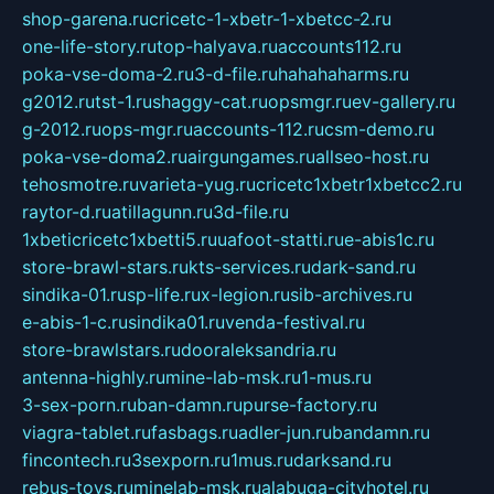
shop-garena.ru
cricetc-1-xbetr-1-xbetcc-2.ru
one-life-story.ru
top-halyava.ru
accounts112.ru
poka-vse-doma-2.ru
3-d-file.ru
hahahaharms.ru
g2012.ru
tst-1.ru
shaggy-cat.ru
opsmgr.ru
ev-gallery.ru
g-2012.ru
ops-mgr.ru
accounts-112.ru
csm-demo.ru
poka-vse-doma2.ru
airgungames.ru
allseo-host.ru
tehosmotre.ru
varieta-yug.ru
cricetc1xbetr1xbetcc2.ru
raytor-d.ru
atillagunn.ru
3d-file.ru
1xbeticricetc1xbetti5.ru
uafoot-statti.ru
e-abis1c.ru
store-brawl-stars.ru
kts-services.ru
dark-sand.ru
sindika-01.ru
sp-life.ru
x-legion.ru
sib-archives.ru
e-abis-1-c.ru
sindika01.ru
venda-festival.ru
store-brawlstars.ru
dooraleksandria.ru
antenna-highly.ru
mine-lab-msk.ru
1-mus.ru
3-sex-porn.ru
ban-damn.ru
purse-factory.ru
viagra-tablet.ru
fasbags.ru
adler-jun.ru
bandamn.ru
fincontech.ru
3sexporn.ru
1mus.ru
darksand.ru
rebus-toys.ru
minelab-msk.ru
alabuga-cityhotel.ru