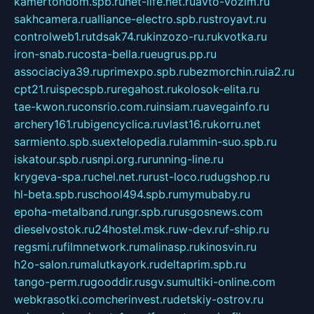
kamertondom.spb.ru
net-life.net.ru
avto-vozim.ru
sakhcamera.ru
alliance-electro.spb.ru
stroyavt.ru
controlweb1.ru
tdsak74.ru
kinzozo-ru.ru
kvotka.ru
iron-snab.ru
costa-bella.ru
eugrus.pp.ru
associaciya39.ru
primexpo.spb.ru
bezmorchin.ru
ia2.ru
cpt21.ru
ispecspb.ru
regahost.ru
kolosok-elita.ru
tae-kwon.ru
consrio.com.ru
insiam.ru
avegainfo.ru
archery161.ru
bigencyclica.ru
vlast16.ru
korru.net
sarmiento.spb.su
extelopedia.ru
lammin-suo.spb.ru
iskatour.spb.ru
snpi.org.ru
running-line.ru
krygeva-spa.ru
chel.net.ru
rust-loco.ru
dugshop.ru
hl-beta.spb.ru
school494.spb.ru
mymubaby.ru
epoha-metalband.ru
ngr.spb.ru
rusgosnews.com
dieselvostok.ru
24hostel.msk.ru
w-dev.ru
f-ship.ru
regsmi.ru
filmnetwork.ru
malinasp.ru
kinosvin.ru
h2o-salon.ru
malutkayork.ru
deltaprim.spb.ru
tango-perm.ru
gooddir.ru
sgv.su
multiki-online.com
webkrasotki.com
cherinvest.ru
detskiy-ostrov.ru