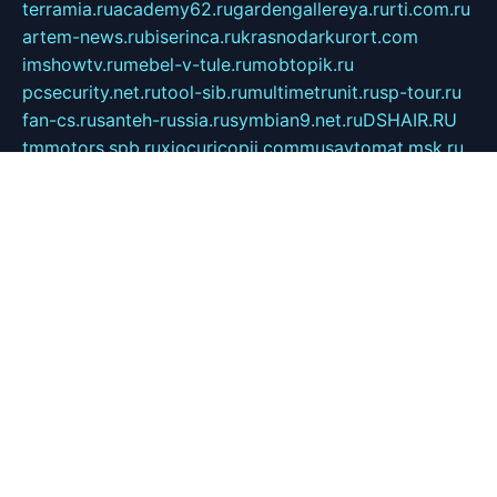
terramia.ru
academy62.ru
gardengallereya.ru
rti.com.ru
artem-news.ru
biserinca.ru
krasnodarkurort.com
imshowtv.ru
mebel-v-tule.ru
mobtopik.ru
pcsecurity.net.ru
tool-sib.ru
multimetrunit.ru
sp-tour.ru
fan-cs.ru
santeh-russia.ru
symbian9.net.ru
DSHAIR.RU
tmmotors.spb.ru
xjocuricopii.com
musavtomat.msk.ru
obustrojdom.ru
sovetcik.ru
ybaranovskaya.ru
ppknews.ru
cult-alshei.ru
JAPANRUSSIA.RU
proekciyamebel.ru
imper-finans.ru
rim.org.ru
glamourai.ru
brassminus.ru
zabor-pro.ru
ftn.pp.ru
dorogoe58.ru
laimengpacker.ru
kuzova-zapchasti.ru
sageerp.ru
taxodrom.ru
dsrazvitie.ru
hardcity.net.ru
ratinghomegames.ru
topservice25.ru
gubernyan.ru
gtglasslined.ru
ii4.ru
tssport.spb.ru
andorra24.com
blackwallstreet.ru
oboimos.ru
optim-doors.com.ru
ikuch.ru
nycr.org.ru
npa21.ru
vremya-ch.spb.ru
desert000.ru
ivtorgi.ru
ifiori.ru
catalog-statei.ru
dcv.org.ru
spetsmaster174.ru
ipkameryhiseeu.ru