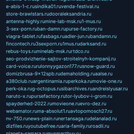
e-abis-1-c.ru
sindika01.ru
venda-festival.ru
store-brawlstars.ru
dooraleksandria.ru
antenna-highly.ru
mine-lab-msk.ru
1-mus.ru
3-sex-porn.ru
ban-damn.ru
purse-factory.ru
viagra-tablet.ru
fasbags.ru
adler-jun.ru
bandamn.ru
fincontech.ru
3sexporn.ru
1mus.ru
darksand.ru
rebus-toys.ru
minelab-msk.ru
rtdco.ru
seo-prodvizhenie-sajtov-stroitelnyh-kompanij.ru
card-voice.ru
rulonnyygazon177.ru
snow-guard.ru
domizbrusa-9x12spb.ru
demaholding.ru
aalse.ru
a380club.ru
argentinamia.ru
perkoka.ru
movie-one.ru
perk-oka.ru
g-octopus.ru
sibarchives.ru
andreislyusar.ru
naruto-x.ru
pursefactory.ru
tor-lyubov-i-grom.ru
spayderhed-2022.ru
movieone.ru
evro-dez.ru
webamator.ru
ma-absolut1.ru
avtopomosch27.ru
nv-750.ru
news-plain.ru
nertansaga.ru
delanalad.ru
dizfiles.ru
youtubefree.ru
aria-family.ru
roadli.ru
planeta-samara.ru
mysmartbuy.ru