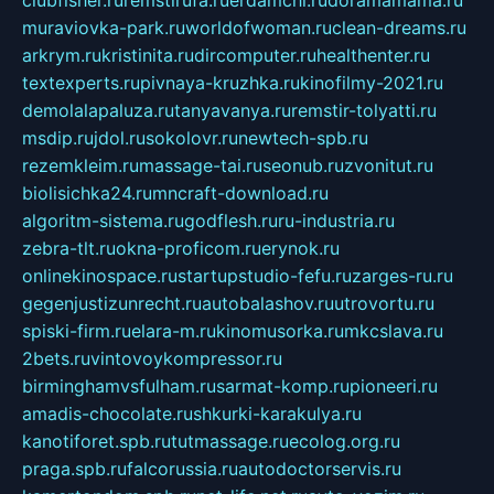
muraviovka-park.ru
worldofwoman.ru
clean-dreams.ru
arkrym.ru
kristinita.ru
dircomputer.ru
healthenter.ru
textexperts.ru
pivnaya-kruzhka.ru
kinofilmy-2021.ru
demolalapaluza.ru
tanyavanya.ru
remstir-tolyatti.ru
msdip.ru
jdol.ru
sokolovr.ru
newtech-spb.ru
rezemkleim.ru
massage-tai.ru
seonub.ru
zvonitut.ru
biolisichka24.ru
mncraft-download.ru
algoritm-sistema.ru
godflesh.ru
ru-industria.ru
zebra-tlt.ru
okna-proficom.ru
erynok.ru
onlinekinospace.ru
startupstudio-fefu.ru
zarges-ru.ru
gegenjustizunrecht.ru
autobalashov.ru
utrovortu.ru
spiski-firm.ru
elara-m.ru
kinomusorka.ru
mkcslava.ru
2bets.ru
vintovoykompressor.ru
birminghamvsfulham.ru
sarmat-komp.ru
pioneeri.ru
amadis-chocolate.ru
shkurki-karakulya.ru
kanotiforet.spb.ru
tutmassage.ru
ecolog.org.ru
praga.spb.ru
falcorussia.ru
autodoctorservis.ru