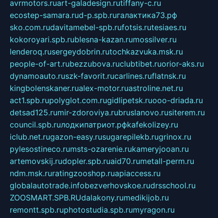
avrmotors.ru
art-galadesign.ru
tiffany-c.ru
ecostep-samara.ru
d-p.spb.ru
галактика73.рф
sko.com.ru
davitamebel-spb.ru
fotsis.ru
tesiaes.ru
kokoroyari.spb.ru
blesna-kazan.ru
mossilver.ru
lenderoq.ru
sergeydobrin.ru
tochkazvuka.msk.ru
people-of-art.ru
bezzubova.ru
clubtibet.ru
orior-aks.ru
dynamoauto.ru
szk-favorit.ru
carlines.ru
flatnsk.ru
kingbolenskaner.ru
alex-motor.ru
astroline.net.ru
act1.spb.ru
polyglot.com.ru
gidlipetsk.ru
ooo-driada.ru
detsad125.ru
mir-zdoroviya.ru
bruslanovo.ru
siterem.ru
council.spb.ru
лодкипатриот.рф
kafekolizey.ru
iclub.net.ru
gazon-easy.ru
sugarepilekb.ru
grinox.ru
pylesostineco.ru
msts-ozarenie.ru
kameryjooan.ru
artemovskij.ru
dopler.spb.ru
aid70.ru
metall-perm.ru
ndm.msk.ru
ratingzooshop.ru
apiaccess.ru
globalautotrade.info
bezverhovskoe.ru
drsschool.ru
ZOOSMART.SPB.RU
dalakony.ru
medikijob.ru
remontt.spb.ru
photostudia.spb.ru
myragon.ru