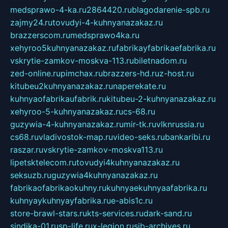
medsprawo-4-ka.ru
2864420.ru
blagodarenie-spb.ru
zajmy24.ru
tovudyi-4-kuhnyanazakaz.ru
brazzerscom.ru
medsprawo4ka.ru
xehyroo5kuhnyanazakaz.ru
fabrikayfabrikaefabrika.ru
vskrytie-zamkov-moskva-113.ru
biletnadom.ru
zed-online.ru
pimchax.ru
brazzers-hd.ru
z-host.ru
kitubeu2kuhnyanazakaz.ru
naperekate.ru
kuhnyaofabrikaufabrik.ru
kitubeu-2-kuhnyanazakaz.ru
xehyroo-5-kuhnyanazakaz.ru
cs-68.ru
guzywia-4-kuhnyanazakaz.ru
mir-tk.ru
vlknrussia.ru
cs68.ru
vladivostok-map.ru
video-seks.ru
bankaribi.ru
raszar.ru
vskrytie-zamkov-moskva113.ru
lipetsktelecom.ru
tovudyi4kuhnyanazakaz.ru
seksuzb.ru
guzywia4kuhnyanazakaz.ru
fabrikaofabrikaokuhny.ru
kuhnyaekuhnyaafabrika.ru
kuhnyaykuhnyayfabrika.ru
e-abis1c.ru
store-brawl-stars.ru
kts-services.ru
dark-sand.ru
sindika-01.ru
sp-life.ru
x-legion.ru
sib-archives.ru