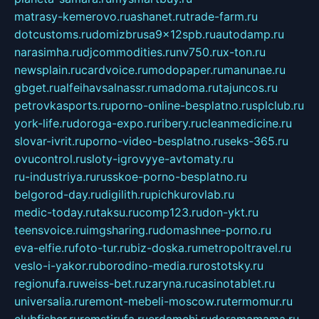
matrasy-kemerovo.ru
ashanet.ru
trade-farm.ru
dotcustoms.ru
domizbrusa9x12spb.ru
autodamp.ru
narasimha.ru
djcommodities.ru
nv750.ru
x-ton.ru
newsplain.ru
cardvoice.ru
modopaper.ru
manunae.ru
gbget.ru
alfeihavsalnassr.ru
madoma.ru
tajuncos.ru
petrovkasports.ru
porno-online-besplatno.ru
splclub.ru
york-life.ru
doroga-expo.ru
ribery.ru
cleanmedicine.ru
slovar-ivrit.ru
porno-video-besplatno.ru
seks-365.ru
ovucontrol.ru
sloty-igrovyye-avtomaty.ru
ru-industriya.ru
russkoe-porno-besplatno.ru
belgorod-day.ru
digilith.ru
pichkurovlab.ru
medic-today.ru
taksu.ru
comp123.ru
don-ykt.ru
teensvoice.ru
imgsharing.ru
domashnee-porno.ru
eva-elfie.ru
foto-tur.ru
biz-doska.ru
metropoltravel.ru
veslo-i-yakor.ru
borodino-media.ru
rostotsky.ru
regionufa.ru
weiss-bet.ru
zaryna.ru
casinotablet.ru
universalia.ru
remont-mebeli-moscow.ru
termomur.ru
clubfisher.ru
remstirufa.ru
erdamchi.ru
doramamama.ru