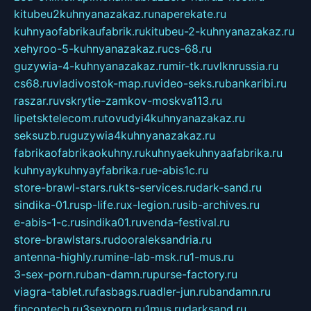
kitubeu2kuhnyanazakaz.ru
naperekate.ru
kuhnyaofabrikaufabrik.ru
kitubeu-2-kuhnyanazakaz.ru
xehyroo-5-kuhnyanazakaz.ru
cs-68.ru
guzywia-4-kuhnyanazakaz.ru
mir-tk.ru
vlknrussia.ru
cs68.ru
vladivostok-map.ru
video-seks.ru
bankaribi.ru
raszar.ru
vskrytie-zamkov-moskva113.ru
lipetsktelecom.ru
tovudyi4kuhnyanazakaz.ru
seksuzb.ru
guzywia4kuhnyanazakaz.ru
fabrikaofabrikaokuhny.ru
kuhnyaekuhnyaafabrika.ru
kuhnyaykuhnyayfabrika.ru
e-abis1c.ru
store-brawl-stars.ru
kts-services.ru
dark-sand.ru
sindika-01.ru
sp-life.ru
x-legion.ru
sib-archives.ru
e-abis-1-c.ru
sindika01.ru
venda-festival.ru
store-brawlstars.ru
dooraleksandria.ru
antenna-highly.ru
mine-lab-msk.ru
1-mus.ru
3-sex-porn.ru
ban-damn.ru
purse-factory.ru
viagra-tablet.ru
fasbags.ru
adler-jun.ru
bandamn.ru
fincontech.ru
3sexporn.ru
1mus.ru
darksand.ru