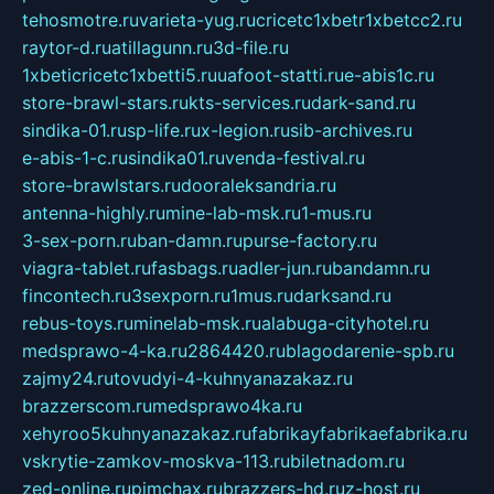
tehosmotre.ru
varieta-yug.ru
cricetc1xbetr1xbetcc2.ru
raytor-d.ru
atillagunn.ru
3d-file.ru
1xbeticricetc1xbetti5.ru
uafoot-statti.ru
e-abis1c.ru
store-brawl-stars.ru
kts-services.ru
dark-sand.ru
sindika-01.ru
sp-life.ru
x-legion.ru
sib-archives.ru
e-abis-1-c.ru
sindika01.ru
venda-festival.ru
store-brawlstars.ru
dooraleksandria.ru
antenna-highly.ru
mine-lab-msk.ru
1-mus.ru
3-sex-porn.ru
ban-damn.ru
purse-factory.ru
viagra-tablet.ru
fasbags.ru
adler-jun.ru
bandamn.ru
fincontech.ru
3sexporn.ru
1mus.ru
darksand.ru
rebus-toys.ru
minelab-msk.ru
alabuga-cityhotel.ru
medsprawo-4-ka.ru
2864420.ru
blagodarenie-spb.ru
zajmy24.ru
tovudyi-4-kuhnyanazakaz.ru
brazzerscom.ru
medsprawo4ka.ru
xehyroo5kuhnyanazakaz.ru
fabrikayfabrikaefabrika.ru
vskrytie-zamkov-moskva-113.ru
biletnadom.ru
zed-online.ru
pimchax.ru
brazzers-hd.ru
z-host.ru