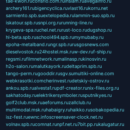
tae-kwon.ru
consrio.com.ru
insiam.ru
avegainfo.ru
archery161.ru
bigencyclica.ru
vlast16.ru
korru.net
sarmiento.spb.su
extelopedia.ru
lammin-suo.spb.ru
iskatour.spb.ru
snpi.org.ru
running-line.ru
krygeva-spa.ru
chel.net.ru
rust-loco.ru
dugshop.ru
hl-beta.spb.ru
school494.spb.ru
mymubaby.ru
epoha-metalband.ru
ngr.spb.ru
rusgosnews.com
dieselvostok.ru
24hostel.msk.ru
w-dev.ru
f-ship.ru
regsmi.ru
filmnetwork.ru
malinasp.ru
kinosvin.ru
h2o-salon.ru
malutkayork.ru
deltaprim.spb.ru
tango-perm.ru
gooddir.ru
sgv.su
multiki-online.com
webkrasotki.com
cherinvest.ru
detskiy-ostrov.ru
ankou.spb.ru
alvesta1.ru
pdf-creator.ru
nix-files.org.ru
sakhatoday.ru
elektrikersymboler.ru
sputnikyes.ru
golf2club.msk.ru
aeforums.ru
zallclub.ru
multimodal.msk.ru
habaigry.ru
haikko.ru
sobakopedia.ru
isz-fest.ru
ewnc.info
screensaver-clock.net.ru
volnav.spb.ru
comnat.ru
npf.net.ru
7bit.pp.ru
kalugatur.ru