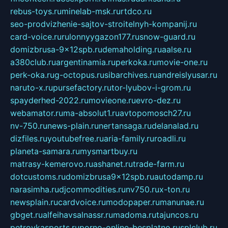
rebus-toys.ru
minelab-msk.ru
rtdco.ru
seo-prodvizhenie-sajtov-stroitelnyh-kompanij.ru
card-voice.ru
rulonnyygazon177.ru
snow-guard.ru
domizbrusa-9x12spb.ru
demaholding.ru
aalse.ru
a380club.ru
argentinamia.ru
perkoka.ru
movie-one.ru
perk-oka.ru
g-octopus.ru
sibarchives.ru
andreislyusar.ru
naruto-x.ru
pursefactory.ru
tor-lyubov-i-grom.ru
spayderhed-2022.ru
movieone.ru
evro-dez.ru
webamator.ru
ma-absolut1.ru
avtopomosch27.ru
nv-750.ru
news-plain.ru
nertansaga.ru
delanalad.ru
dizfiles.ru
youtubefree.ru
aria-family.ru
roadli.ru
planeta-samara.ru
mysmartbuy.ru
matrasy-kemerovo.ru
ashanet.ru
trade-farm.ru
dotcustoms.ru
domizbrusa9x12spb.ru
autodamp.ru
narasimha.ru
djcommodities.ru
nv750.ru
x-ton.ru
newsplain.ru
cardvoice.ru
modopaper.ru
manunae.ru
gbget.ru
alfeihavsalnassr.ru
madoma.ru
tajuncos.ru
petrovkasports.ru
porno-online-besplatno.ru
splclub.ru