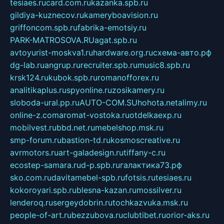
tesiaes.ru
card.com.ru
kazanka.spb.ru
gildiya-kuznecov.ru
kameryboavision.ru
griffoncom.spb.ru
fabrika-emotsiy.ru
PARK-MATROSOVA.RU
agat.spb.ru
avtoyurist-moskva1.ru
hardware.org.ru
схема-авто.рф
dg-lab.ru
angrup.ru
recruiter.spb.ru
music8.spb.ru
krsk124.ru
kubok.spb.ru
romanofforex.ru
analitikaplus.ru
spyonline.ru
zosikamery.ru
sloboda-ural.pp.ru
AUTO-COM.SU
hohota.net
alimy.ru
online-z.com
aromat-vostoka.ru
otdelkaexp.ru
mobilvest.ru
bbd.net.ru
mebelshop.msk.ru
smp-forum.ru
bastion-td.ru
kosmoscreative.ru
avrmotors.ru
art-galadesign.ru
tiffany-c.ru
ecostep-samara.ru
d-p.spb.ru
галактика73.рф
sko.com.ru
davitamebel-spb.ru
fotsis.ru
tesiaes.ru
kokoroyari.spb.ru
blesna-kazan.ru
mossilver.ru
lenderoq.ru
sergeydobrin.ru
tochkazvuka.msk.ru
people-of-art.ru
bezzubova.ru
clubtibet.ru
orior-aks.ru