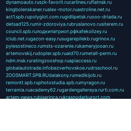
dynamoauto.ru
szk-favorit.ru
carlines.ru
flatnsk.ru
kingbolenskaner.ru
alex-motor.ru
astroline.net.ru
act1.spb.ru
polyglot.com.ru
gidlipetsk.ru
ooo-driada.ru
detsad125.ru
mir-zdoroviya.ru
bruslanovo.ru
siterem.ru
council.spb.ru
лодкипатриот.рф
kafekolizey.ru
iclub.net.ru
gazon-easy.ru
sugarepilekb.ru
grinox.ru
pylesostineco.ru
msts-ozarenie.ru
kameryjooan.ru
artemovskij.ru
dopler.spb.ru
aid70.ru
metall-perm.ru
ndm.msk.ru
ratingzooshop.ru
apiaccess.ru
globalautotrade.info
bezverhovskoe.ru
drsschool.ru
ZOOSMART.SPB.RU
dalakony.ru
medikijob.ru
remontt.spb.ru
photostudia.spb.ru
myragon.ru
terramia.ru
academy62.ru
gardengallereya.ru
rti.com.ru
artem-news.ru
biserinca.ru
krasnodarkurort.com
imshowtv.ru
mebel-v-tule.ru
mobtopik.ru
pcsecurity.net.ru
tool-sib.ru
multimetrunit.ru
sp-tour.ru
fan-cs.ru
santeh-russia.ru
symbian9.net.ru
DSHAIR.RU
tmmotors.spb.ru
xjocuricopii.com
musavtomat.msk.ru