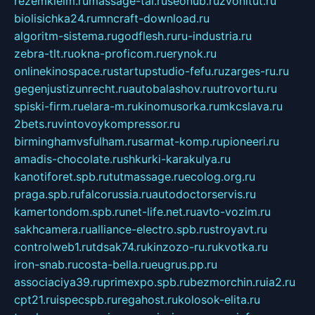
rezemkleim.ru
massage-tai.ru
seonub.ru
zvonitut.ru
biolisichka24.ru
mncraft-download.ru
algoritm-sistema.ru
godflesh.ru
ru-industria.ru
zebra-tlt.ru
okna-proficom.ru
erynok.ru
onlinekinospace.ru
startupstudio-fefu.ru
zarges-ru.ru
gegenjustizunrecht.ru
autobalashov.ru
utrovortu.ru
spiski-firm.ru
elara-m.ru
kinomusorka.ru
mkcslava.ru
2bets.ru
vintovoykompressor.ru
birminghamvsfulham.ru
sarmat-komp.ru
pioneeri.ru
amadis-chocolate.ru
shkurki-karakulya.ru
kanotiforet.spb.ru
tutmassage.ru
ecolog.org.ru
praga.spb.ru
falcorussia.ru
autodoctorservis.ru
kamertondom.spb.ru
net-life.net.ru
avto-vozim.ru
sakhcamera.ru
alliance-electro.spb.ru
stroyavt.ru
controlweb1.ru
tdsak74.ru
kinzozo-ru.ru
kvotka.ru
iron-snab.ru
costa-bella.ru
eugrus.pp.ru
associaciya39.ru
primexpo.spb.ru
bezmorchin.ru
ia2.ru
cpt21.ru
ispecspb.ru
regahost.ru
kolosok-elita.ru