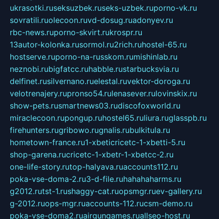
ukrasotki.ru
seksuzbek.ru
seks-uzbek.ru
porno-vk.ru
sovratili.ru
olecoon.ru
vd-dosug.ru
adonyev.ru
rbc-news.ru
porno-skvirt.ru
krospr.ru
13autor-kolonka.ru
sormol.ru
2rich.ru
hostel-65.ru
hostserve.ru
porno-na-russkom.ru
mishinlab.ru
neznobi.ru
bigfatcc.ru
habble.ru
starbucksvia.ru
delfinet.ru
silvernano.ru
elestal.ru
vektor-doroga.ru
velotrenajery.ru
pronso54.ru
lenasever.ru
lovinskix.ru
show-pets.ru
smartnews03.ru
discofoxworld.ru
miraclecoon.ru
pongup.ru
hostel65.ru
liura.ru
glasspb.ru
firehunters.ru
gribowo.ru
gnalis.ru
bulkitula.ru
hometown-france.ru
1-xbeticricetc-1-xbetti-5.ru
shop-garena.ru
cricetc-1-xbetr-1-xbetcc-2.ru
one-life-story.ru
top-halyava.ru
accounts112.ru
poka-vse-doma-2.ru
3-d-file.ru
hahahaharms.ru
g2012.ru
tst-1.ru
shaggy-cat.ru
opsmgr.ru
ev-gallery.ru
g-2012.ru
ops-mgr.ru
accounts-112.ru
csm-demo.ru
poka-vse-doma2.ru
airgungames.ru
allseo-host.ru