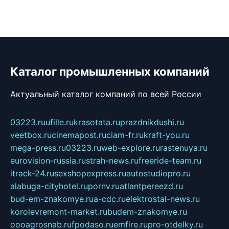
Каталог промышленных компаний
Актуальный каталог компаний по всей России
03223.ru
ufille.ru
krasotata.ru
prazdnikdushi.ru
veetbox.ru
cinemapost.ru
ciam-fr.ru
kraft-you.ru
mega-press.ru
03223.ru
web-explore.ru
rastenuya.ru
eurovision-russia.ru
strah-news.ru
freeride-team.ru
itrack-24.ru
sexshopexpress.ru
autostudiopro.ru
alabuga-cityhotel.ru
pornv.ru
atlantpereezd.ru
bud-em-znakomye.ru
a-cdc.ru
elektrostal-news.ru
korolevremont-market.ru
budem-znakomye.ru
oooagrosnab.ru
fpodaso.ru
emfire.ru
pro-otdelky.ru