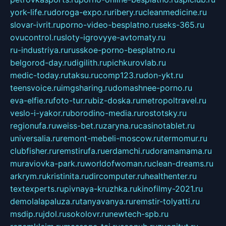
york-life.ru
doroga-expo.ru
ribery.ru
cleanmedicine.ru
slovar-ivrit.ru
porno-video-besplatno.ru
seks-365.ru
ovucontrol.ru
sloty-igrovyye-avtomaty.ru
ru-industriya.ru
russkoe-porno-besplatno.ru
belgorod-day.ru
digilith.ru
pichkurovlab.ru
medic-today.ru
taksu.ru
comp123.ru
don-ykt.ru
teensvoice.ru
imgsharing.ru
domashnee-porno.ru
eva-elfie.ru
foto-tur.ru
biz-doska.ru
metropoltravel.ru
veslo-i-yakor.ru
borodino-media.ru
rostotsky.ru
regionufa.ru
weiss-bet.ru
zaryna.ru
casinotablet.ru
universalia.ru
remont-mebeli-moscow.ru
termomur.ru
clubfisher.ru
remstirufa.ru
erdamchi.ru
doramamama.ru
muraviovka-park.ru
worldofwoman.ru
clean-dreams.ru
arkrym.ru
kristinita.ru
dircomputer.ru
healthenter.ru
textexperts.ru
pivnaya-kruzhka.ru
kinofilmy-2021.ru
demolalapaluza.ru
tanyavanya.ru
remstir-tolyatti.ru
msdip.ru
jdol.ru
sokolovr.ru
newtech-spb.ru