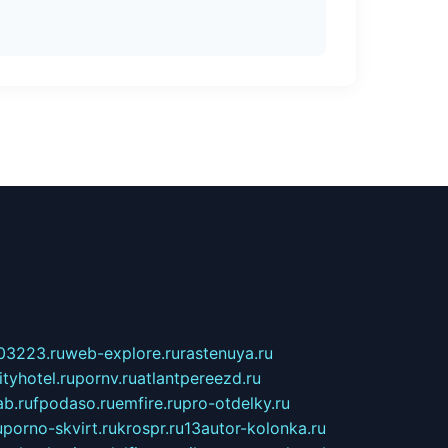
03223.ru
web-explore.ru
rastenuya.ru
tyhotel.ru
pornv.ru
atlantpereezd.ru
b.ru
fpodaso.ru
emfire.ru
pro-otdelky.ru
u
porno-skvirt.ru
krospr.ru
13autor-kolonka.ru