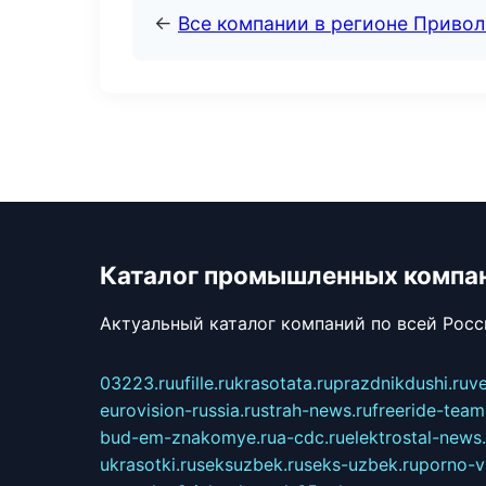
←
Все компании в регионе Приво
Каталог промышленных компа
Актуальный каталог компаний по всей Рос
03223.ru
ufille.ru
krasotata.ru
prazdnikdushi.ru
v
eurovision-russia.ru
strah-news.ru
freeride-team
bud-em-znakomye.ru
a-cdc.ru
elektrostal-news.
ukrasotki.ru
seksuzbek.ru
seks-uzbek.ru
porno-v