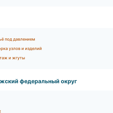
тьё под давлением
рка узлов и изделий
таж и жгуты
лжский федеральный округ
к