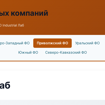
ых компаний
 Industrial Лаб
ро-Западный ФО
Приволжский ФО
Уральский ФО
Южный ФО
Северо-Кавказский ФО
Лаб