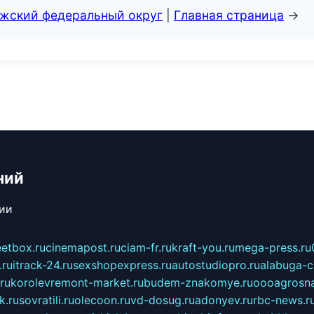
лжский федеральный округ
|
Главная страница
→
ний
сии
eetbox.ru
cinemapost.ru
ciam-fr.ru
kraft-you.ru
mega-press.ru
.ru
itrack-24.ru
sexshopexpress.ru
autostudiopro.ru
alabuga-ci
ru
korolevremont-market.ru
budem-znakomye.ru
oooagrosna
k.ru
sovratili.ru
olecoon.ru
vd-dosug.ru
adonyev.ru
rbc-news.r