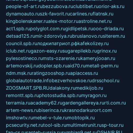
people-of-art.ru
bezzubova.ru
clubtibet.ru
orior-aks.ru
dynamoauto.ru
szk-favorit.ru
carlines.ru
flatnsk.ru
kingbolenskaner.ru
alex-motor.ru
astroline.net.ru
act1.spb.ru
polyglot.com.ru
gidlipetsk.ru
ooo-driada.ru
detsad125.ru
mir-zdoroviya.ru
bruslanovo.ru
siterem.ru
council.spb.ru
лодкипатриот.рф
kafekolizey.ru
iclub.net.ru
gazon-easy.ru
sugarepilekb.ru
grinox.ru
pylesostineco.ru
msts-ozarenie.ru
kameryjooan.ru
artemovskij.ru
dopler.spb.ru
aid70.ru
metall-perm.ru
ndm.msk.ru
ratingzooshop.ru
apiaccess.ru
globalautotrade.info
bezverhovskoe.ru
drsschool.ru
ZOOSMART.SPB.RU
dalakony.ru
medikijob.ru
remontt.spb.ru
photostudia.spb.ru
myragon.ru
terramia.ru
academy62.ru
gardengallereya.ru
rti.com.ru
artem-news.ru
biserinca.ru
krasnodarkurort.com
imshowtv.ru
mebel-v-tule.ru
mobtopik.ru
pcsecurity.net.ru
tool-sib.ru
multimetrunit.ru
sp-tour.ru
fan-cs.ru
santeh-russia.ru
symbian9.net.ru
DSHAIR.RU