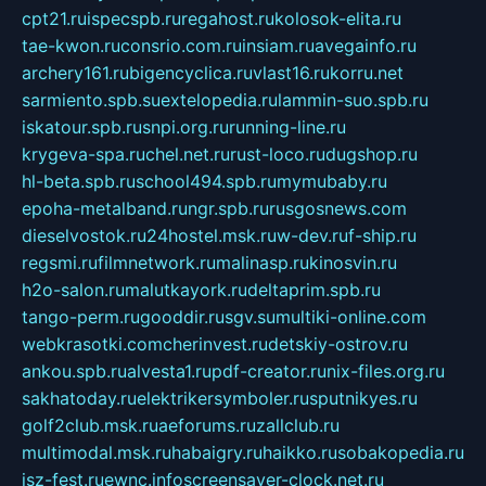
cpt21.ru
ispecspb.ru
regahost.ru
kolosok-elita.ru
tae-kwon.ru
consrio.com.ru
insiam.ru
avegainfo.ru
archery161.ru
bigencyclica.ru
vlast16.ru
korru.net
sarmiento.spb.su
extelopedia.ru
lammin-suo.spb.ru
iskatour.spb.ru
snpi.org.ru
running-line.ru
krygeva-spa.ru
chel.net.ru
rust-loco.ru
dugshop.ru
hl-beta.spb.ru
school494.spb.ru
mymubaby.ru
epoha-metalband.ru
ngr.spb.ru
rusgosnews.com
dieselvostok.ru
24hostel.msk.ru
w-dev.ru
f-ship.ru
regsmi.ru
filmnetwork.ru
malinasp.ru
kinosvin.ru
h2o-salon.ru
malutkayork.ru
deltaprim.spb.ru
tango-perm.ru
gooddir.ru
sgv.su
multiki-online.com
webkrasotki.com
cherinvest.ru
detskiy-ostrov.ru
ankou.spb.ru
alvesta1.ru
pdf-creator.ru
nix-files.org.ru
sakhatoday.ru
elektrikersymboler.ru
sputnikyes.ru
golf2club.msk.ru
aeforums.ru
zallclub.ru
multimodal.msk.ru
habaigry.ru
haikko.ru
sobakopedia.ru
isz-fest.ru
ewnc.info
screensaver-clock.net.ru