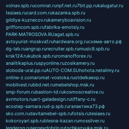
volnav.spb.ru
comnat.ru
npf.net.ru
7bit.pp.ru
kalugatur.ru
tesiaes.ru
card.com.ru
kazanka.spb.ru
gildiya-kuznecov.ru
kameryboavision.ru
griffoncom.spb.ru
fabrika-emotsiy.ru
PARK-MATROSOVA.RU
agat.spb.ru
avtoyurist-moskva1.ru
hardware.org.ru
схема-авто.рф
dg-lab.ru
angrup.ru
recruiter.spb.ru
music8.spb.ru
krsk124.ru
kubok.spb.ru
romanofforex.ru
analitikaplus.ru
spyonline.ru
zosikamery.ru
sloboda-ural.pp.ru
AUTO-COM.SU
hohota.net
alimy.ru
online-z.com
aromat-vostoka.ru
otdelkaexp.ru
mobilvest.ru
bbd.net.ru
mebelshop.msk.ru
smp-forum.ru
bastion-td.ru
kosmoscreative.ru
avrmotors.ru
art-galadesign.ru
tiffany-c.ru
ecostep-samara.ru
d-p.spb.ru
галактика73.рф
sko.com.ru
davitamebel-spb.ru
fotsis.ru
tesiaes.ru
kokoroyari.spb.ru
blesna-kazan.ru
mossilver.ru
lenderoq.ru
sergeydobrin.ru
tochkazvuka.msk.ru