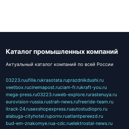
Каталог промышленных компаний
Актуальный каталог компаний по всей России
03223.ru
ufille.ru
krasotata.ru
prazdnikdushi.ru
veetbox.ru
cinemapost.ru
ciam-fr.ru
kraft-you.ru
mega-press.ru
03223.ru
web-explore.ru
rastenuya.ru
eurovision-russia.ru
strah-news.ru
freeride-team.ru
itrack-24.ru
sexshopexpress.ru
autostudiopro.ru
alabuga-cityhotel.ru
pornv.ru
atlantpereezd.ru
bud-em-znakomye.ru
a-cdc.ru
elektrostal-news.ru