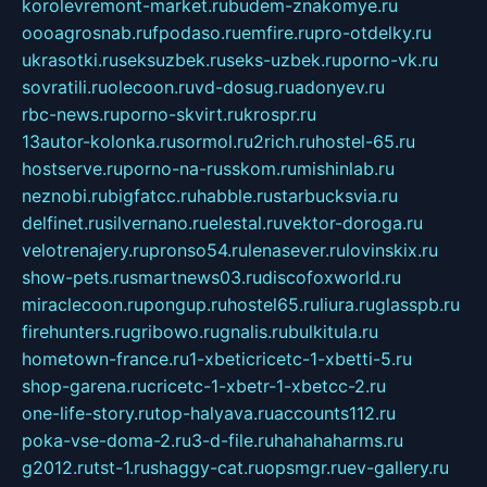
korolevremont-market.ru
budem-znakomye.ru
oooagrosnab.ru
fpodaso.ru
emfire.ru
pro-otdelky.ru
ukrasotki.ru
seksuzbek.ru
seks-uzbek.ru
porno-vk.ru
sovratili.ru
olecoon.ru
vd-dosug.ru
adonyev.ru
rbc-news.ru
porno-skvirt.ru
krospr.ru
13autor-kolonka.ru
sormol.ru
2rich.ru
hostel-65.ru
hostserve.ru
porno-na-russkom.ru
mishinlab.ru
neznobi.ru
bigfatcc.ru
habble.ru
starbucksvia.ru
delfinet.ru
silvernano.ru
elestal.ru
vektor-doroga.ru
velotrenajery.ru
pronso54.ru
lenasever.ru
lovinskix.ru
show-pets.ru
smartnews03.ru
discofoxworld.ru
miraclecoon.ru
pongup.ru
hostel65.ru
liura.ru
glasspb.ru
firehunters.ru
gribowo.ru
gnalis.ru
bulkitula.ru
hometown-france.ru
1-xbeticricetc-1-xbetti-5.ru
shop-garena.ru
cricetc-1-xbetr-1-xbetcc-2.ru
one-life-story.ru
top-halyava.ru
accounts112.ru
poka-vse-doma-2.ru
3-d-file.ru
hahahaharms.ru
g2012.ru
tst-1.ru
shaggy-cat.ru
opsmgr.ru
ev-gallery.ru