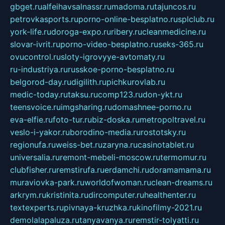
gbget.ru
alfeihavsalnassr.ru
madoma.ru
tajuncos.ru
petrovkasports.ru
porno-online-besplatno.ru
splclub.ru
york-life.ru
doroga-expo.ru
ribery.ru
cleanmedicine.ru
slovar-ivrit.ru
porno-video-besplatno.ru
seks-365.ru
ovucontrol.ru
sloty-igrovyye-avtomaty.ru
ru-industriya.ru
russkoe-porno-besplatno.ru
belgorod-day.ru
digilith.ru
pichkurovlab.ru
medic-today.ru
taksu.ru
comp123.ru
don-ykt.ru
teensvoice.ru
imgsharing.ru
domashnee-porno.ru
eva-elfie.ru
foto-tur.ru
biz-doska.ru
metropoltravel.ru
veslo-i-yakor.ru
borodino-media.ru
rostotsky.ru
regionufa.ru
weiss-bet.ru
zaryna.ru
casinotablet.ru
universalia.ru
remont-mebeli-moscow.ru
termomur.ru
clubfisher.ru
remstirufa.ru
erdamchi.ru
doramamama.ru
muraviovka-park.ru
worldofwoman.ru
clean-dreams.ru
arkrym.ru
kristinita.ru
dircomputer.ru
healthenter.ru
textexperts.ru
pivnaya-kruzhka.ru
kinofilmy-2021.ru
demolalapaluza.ru
tanyavanya.ru
remstir-tolyatti.ru