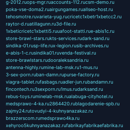
g-2012.ru
ops-mgr.ru
accounts-112.ru
csm-demo.ru
poka-vse-doma2.ru
airgungames.ru
allseo-host.ru
tehosmotre.ru
varieta-yug.ru
cricetc1xbetr1xbetcc2.ru
raytor-d.ru
atillagunn.ru
3d-file.ru
1xbeticricetc1xbetti5.ru
uafoot-statti.ru
e-abis1c.ru
store-brawl-stars.ru
kts-services.ru
dark-sand.ru
sindika-01.ru
sp-life.ru
x-legion.ru
sib-archives.ru
e-abis-1-c.ru
sindika01.ru
venda-festival.ru
store-brawlstars.ru
dooraleksandria.ru
antenna-highly.ru
mine-lab-msk.ru
1-mus.ru
3-sex-porn.ru
ban-damn.ru
purse-factory.ru
viagra-tablet.ru
fasbags.ru
adler-jun.ru
bandamn.ru
fincontech.ru
3sexporn.ru
1mus.ru
darksand.ru
rebus-toys.ru
minelab-msk.ru
alabuga-cityhotel.ru
medsprawo-4-ka.ru
2864420.ru
blagodarenie-spb.ru
zajmy24.ru
tovudyi-4-kuhnyanazakaz.ru
brazzerscom.ru
medsprawo4ka.ru
xehyroo5kuhnyanazakaz.ru
fabrikayfabrikaefabrika.ru