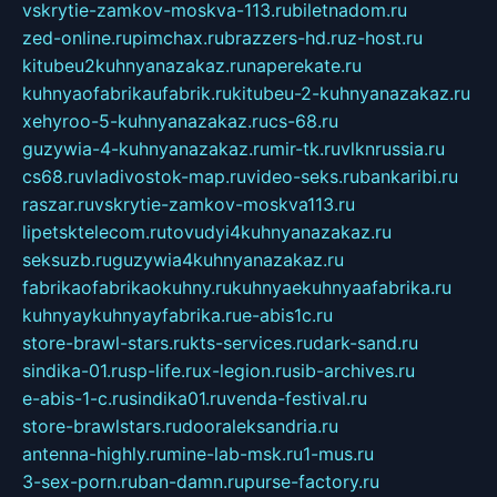
vskrytie-zamkov-moskva-113.ru
biletnadom.ru
zed-online.ru
pimchax.ru
brazzers-hd.ru
z-host.ru
kitubeu2kuhnyanazakaz.ru
naperekate.ru
kuhnyaofabrikaufabrik.ru
kitubeu-2-kuhnyanazakaz.ru
xehyroo-5-kuhnyanazakaz.ru
cs-68.ru
guzywia-4-kuhnyanazakaz.ru
mir-tk.ru
vlknrussia.ru
cs68.ru
vladivostok-map.ru
video-seks.ru
bankaribi.ru
raszar.ru
vskrytie-zamkov-moskva113.ru
lipetsktelecom.ru
tovudyi4kuhnyanazakaz.ru
seksuzb.ru
guzywia4kuhnyanazakaz.ru
fabrikaofabrikaokuhny.ru
kuhnyaekuhnyaafabrika.ru
kuhnyaykuhnyayfabrika.ru
e-abis1c.ru
store-brawl-stars.ru
kts-services.ru
dark-sand.ru
sindika-01.ru
sp-life.ru
x-legion.ru
sib-archives.ru
e-abis-1-c.ru
sindika01.ru
venda-festival.ru
store-brawlstars.ru
dooraleksandria.ru
antenna-highly.ru
mine-lab-msk.ru
1-mus.ru
3-sex-porn.ru
ban-damn.ru
purse-factory.ru