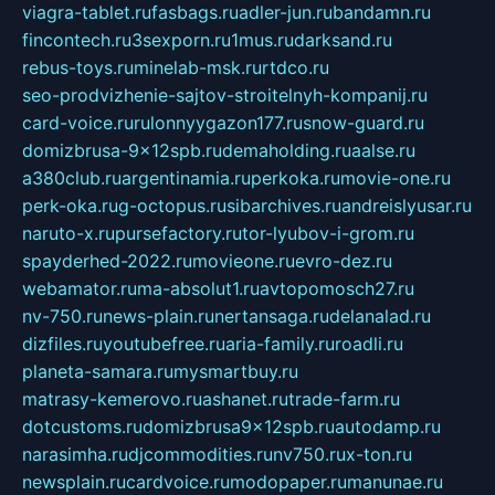
viagra-tablet.ru
fasbags.ru
adler-jun.ru
bandamn.ru
fincontech.ru
3sexporn.ru
1mus.ru
darksand.ru
rebus-toys.ru
minelab-msk.ru
rtdco.ru
seo-prodvizhenie-sajtov-stroitelnyh-kompanij.ru
card-voice.ru
rulonnyygazon177.ru
snow-guard.ru
domizbrusa-9x12spb.ru
demaholding.ru
aalse.ru
a380club.ru
argentinamia.ru
perkoka.ru
movie-one.ru
perk-oka.ru
g-octopus.ru
sibarchives.ru
andreislyusar.ru
naruto-x.ru
pursefactory.ru
tor-lyubov-i-grom.ru
spayderhed-2022.ru
movieone.ru
evro-dez.ru
webamator.ru
ma-absolut1.ru
avtopomosch27.ru
nv-750.ru
news-plain.ru
nertansaga.ru
delanalad.ru
dizfiles.ru
youtubefree.ru
aria-family.ru
roadli.ru
planeta-samara.ru
mysmartbuy.ru
matrasy-kemerovo.ru
ashanet.ru
trade-farm.ru
dotcustoms.ru
domizbrusa9x12spb.ru
autodamp.ru
narasimha.ru
djcommodities.ru
nv750.ru
x-ton.ru
newsplain.ru
cardvoice.ru
modopaper.ru
manunae.ru