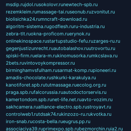
msdip.ru
jdol.ru
sokolovr.ru
newtech-spb.ru
rezemkleim.ru
massage-tai.ru
seonub.ru
zvonitut.ru
biolisichka24.ru
mncraft-download.ru
algoritm-sistema.ru
godflesh.ru
ru-industria.ru
zebra-tlt.ru
okna-proficom.ru
erynok.ru
onlinekinospace.ru
startupstudio-fefu.ru
zarges-ru.ru
gegenjustizunrecht.ru
autobalashov.ru
utrovortu.ru
spiski-firm.ru
elara-m.ru
kinomusorka.ru
mkcslava.ru
2bets.ru
vintovoykompressor.ru
birminghamvsfulham.ru
sarmat-komp.ru
pioneeri.ru
amadis-chocolate.ru
shkurki-karakulya.ru
kanotiforet.spb.ru
tutmassage.ru
ecolog.org.ru
praga.spb.ru
falcorussia.ru
autodoctorservis.ru
kamertondom.spb.ru
net-life.net.ru
avto-vozim.ru
sakhcamera.ru
alliance-electro.spb.ru
stroyavt.ru
controlweb1.ru
tdsak74.ru
kinzozo-ru.ru
kvotka.ru
iron-snab.ru
costa-bella.ru
eugrus.pp.ru
associaciya39.ru
primexpo.spb.ru
bezmorchin.ru
ia2.ru