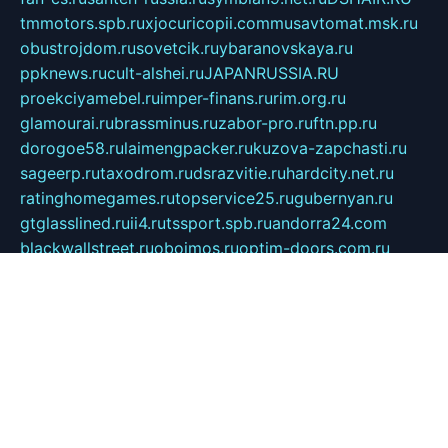
tmmotors.spb.ru
xjocuricopii.com
musavtomat.msk.ru
obustrojdom.ru
sovetcik.ru
ybaranovskaya.ru
ppknews.ru
cult-alshei.ru
JAPANRUSSIA.RU
proekciyamebel.ru
imper-finans.ru
rim.org.ru
glamourai.ru
brassminus.ru
zabor-pro.ru
ftn.pp.ru
dorogoe58.ru
laimengpacker.ru
kuzova-zapchasti.ru
sageerp.ru
taxodrom.ru
dsrazvitie.ru
hardcity.net.ru
ratinghomegames.ru
topservice25.ru
gubernyan.ru
gtglasslined.ru
ii4.ru
tssport.spb.ru
andorra24.com
blackwallstreet.ru
oboimos.ru
optim-doors.com.ru
ikuch.ru
nycr.org.ru
npa21.ru
vremya-ch.spb.ru
desert000.ru
ivtorgi.ru
ifiori.ru
catalog-statei.ru
dcv.org.ru
spetsmaster174.ru
ipkameryhiseeu.ru
dum26.ru
ruspol.spb.ru
fr-opendp.ru
kam-solnyshko.ru
cheyenne-arapaho.ru
sevzapmetal.spb.ru
ted-lapidus.spb.ru
parasite-eliminator.ru
sigma-complete.ru
modernworld.ru
dama-moda.ru