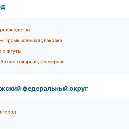
од
производство
— Промышленная упаковка
 и жгуты
отка: токарная, фрезерная
лжский федеральный округ
овгород