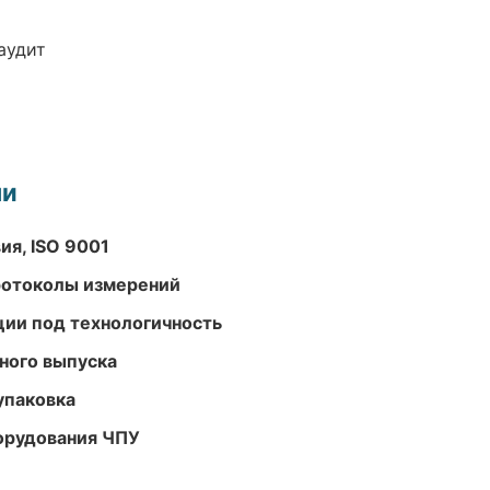
аудит
ми
ия, ISO 9001
ротоколы измерений
ции под технологичность
ного выпуска
упаковка
орудования ЧПУ