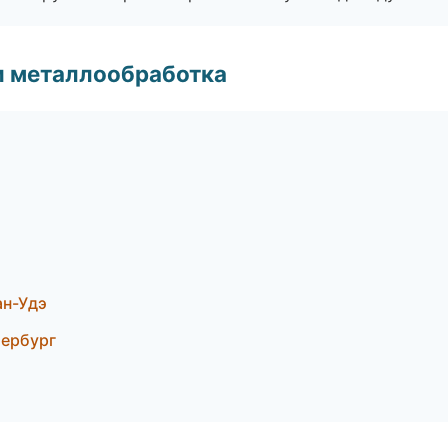
и металлообработка
ан-Удэ
тербург