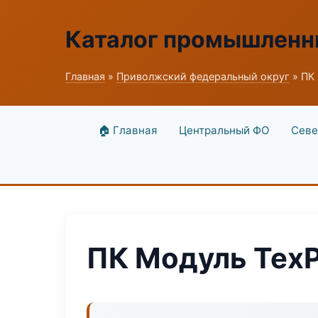
Каталог промышленн
Главная
»
Приволжский федеральный округ
» ПК
🏠 Главная
Центральный ФО
Севе
ПК Модуль Тех