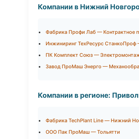
Компании в Нижний Новгор
Фабрика Профи Лаб — Контрактное 
Инжиниринг ТехРесурс СтанкоПроф 
ПК Комплект Союз — Электромонтаж
Завод ПроМаш Энерго — Механообраб
Компании в регионе: Приво
Фабрика TechPlant Line — Нижний Н
ООО Пак ПроМаш — Тольятти