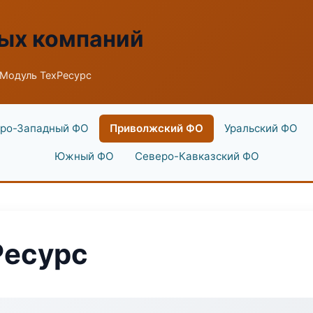
ых компаний
 Модуль ТехРесурс
ро-Западный ФО
Приволжский ФО
Уральский ФО
Южный ФО
Северо-Кавказский ФО
Ресурс