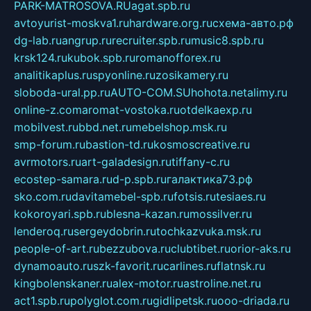
PARK-MATROSOVA.RU
agat.spb.ru
avtoyurist-moskva1.ru
hardware.org.ru
схема-авто.рф
dg-lab.ru
angrup.ru
recruiter.spb.ru
music8.spb.ru
krsk124.ru
kubok.spb.ru
romanofforex.ru
analitikaplus.ru
spyonline.ru
zosikamery.ru
sloboda-ural.pp.ru
AUTO-COM.SU
hohota.net
alimy.ru
online-z.com
aromat-vostoka.ru
otdelkaexp.ru
mobilvest.ru
bbd.net.ru
mebelshop.msk.ru
smp-forum.ru
bastion-td.ru
kosmoscreative.ru
avrmotors.ru
art-galadesign.ru
tiffany-c.ru
ecostep-samara.ru
d-p.spb.ru
галактика73.рф
sko.com.ru
davitamebel-spb.ru
fotsis.ru
tesiaes.ru
kokoroyari.spb.ru
blesna-kazan.ru
mossilver.ru
lenderoq.ru
sergeydobrin.ru
tochkazvuka.msk.ru
people-of-art.ru
bezzubova.ru
clubtibet.ru
orior-aks.ru
dynamoauto.ru
szk-favorit.ru
carlines.ru
flatnsk.ru
kingbolenskaner.ru
alex-motor.ru
astroline.net.ru
act1.spb.ru
polyglot.com.ru
gidlipetsk.ru
ooo-driada.ru