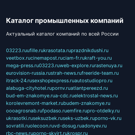
Каталог промышленных компаний
Актуальный каталог компаний по всей России
03223.ru
ufille.ru
krasotata.ru
prazdnikdushi.ru
veetbox.ru
cinemapost.ru
ciam-fr.ru
kraft-you.ru
mega-press.ru
03223.ru
web-explore.ru
rastenuya.ru
eurovision-russia.ru
strah-news.ru
freeride-team.ru
itrack-24.ru
sexshopexpress.ru
autostudiopro.ru
alabuga-cityhotel.ru
pornv.ru
atlantpereezd.ru
bud-em-znakomye.ru
a-cdc.ru
elektrostal-news.ru
korolevremont-market.ru
budem-znakomye.ru
oooagrosnab.ru
fpodaso.ru
emfire.ru
pro-otdelky.ru
ukrasotki.ru
seksuzbek.ru
seks-uzbek.ru
porno-vk.ru
sovratili.ru
olecoon.ru
vd-dosug.ru
adonyev.ru
rbc-news.ru
porno-skvirt.ru
krospr.ru