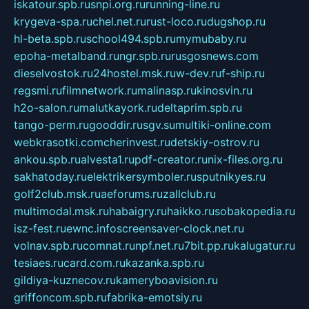
iskatour.spb.ru
snpi.org.ru
running-line.ru
krygeva-spa.ru
chel.net.ru
rust-loco.ru
dugshop.ru
hl-beta.spb.ru
school494.spb.ru
mymubaby.ru
epoha-metalband.ru
ngr.spb.ru
rusgosnews.com
dieselvostok.ru
24hostel.msk.ru
w-dev.ru
f-ship.ru
regsmi.ru
filmnetwork.ru
malinasp.ru
kinosvin.ru
h2o-salon.ru
malutkayork.ru
deltaprim.spb.ru
tango-perm.ru
gooddir.ru
sgv.su
multiki-online.com
webkrasotki.com
cherinvest.ru
detskiy-ostrov.ru
ankou.spb.ru
alvesta1.ru
pdf-creator.ru
nix-files.org.ru
sakhatoday.ru
elektrikersymboler.ru
sputnikyes.ru
golf2club.msk.ru
aeforums.ru
zallclub.ru
multimodal.msk.ru
habaigry.ru
haikko.ru
sobakopedia.ru
isz-fest.ru
ewnc.info
screensaver-clock.net.ru
volnav.spb.ru
comnat.ru
npf.net.ru
7bit.pp.ru
kalugatur.ru
tesiaes.ru
card.com.ru
kazanka.spb.ru
gildiya-kuznecov.ru
kameryboavision.ru
griffoncom.spb.ru
fabrika-emotsiy.ru