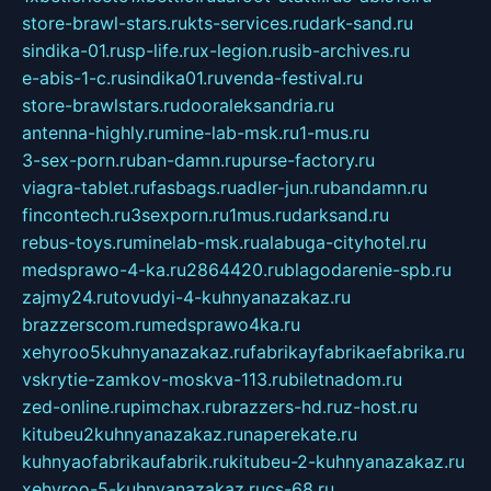
store-brawl-stars.ru
kts-services.ru
dark-sand.ru
sindika-01.ru
sp-life.ru
x-legion.ru
sib-archives.ru
e-abis-1-c.ru
sindika01.ru
venda-festival.ru
store-brawlstars.ru
dooraleksandria.ru
antenna-highly.ru
mine-lab-msk.ru
1-mus.ru
3-sex-porn.ru
ban-damn.ru
purse-factory.ru
viagra-tablet.ru
fasbags.ru
adler-jun.ru
bandamn.ru
fincontech.ru
3sexporn.ru
1mus.ru
darksand.ru
rebus-toys.ru
minelab-msk.ru
alabuga-cityhotel.ru
medsprawo-4-ka.ru
2864420.ru
blagodarenie-spb.ru
zajmy24.ru
tovudyi-4-kuhnyanazakaz.ru
brazzerscom.ru
medsprawo4ka.ru
xehyroo5kuhnyanazakaz.ru
fabrikayfabrikaefabrika.ru
vskrytie-zamkov-moskva-113.ru
biletnadom.ru
zed-online.ru
pimchax.ru
brazzers-hd.ru
z-host.ru
kitubeu2kuhnyanazakaz.ru
naperekate.ru
kuhnyaofabrikaufabrik.ru
kitubeu-2-kuhnyanazakaz.ru
xehyroo-5-kuhnyanazakaz.ru
cs-68.ru