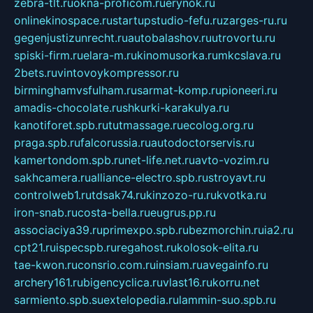
zebra-tlt.ru
okna-proficom.ru
erynok.ru
onlinekinospace.ru
startupstudio-fefu.ru
zarges-ru.ru
gegenjustizunrecht.ru
autobalashov.ru
utrovortu.ru
spiski-firm.ru
elara-m.ru
kinomusorka.ru
mkcslava.ru
2bets.ru
vintovoykompressor.ru
birminghamvsfulham.ru
sarmat-komp.ru
pioneeri.ru
amadis-chocolate.ru
shkurki-karakulya.ru
kanotiforet.spb.ru
tutmassage.ru
ecolog.org.ru
praga.spb.ru
falcorussia.ru
autodoctorservis.ru
kamertondom.spb.ru
net-life.net.ru
avto-vozim.ru
sakhcamera.ru
alliance-electro.spb.ru
stroyavt.ru
controlweb1.ru
tdsak74.ru
kinzozo-ru.ru
kvotka.ru
iron-snab.ru
costa-bella.ru
eugrus.pp.ru
associaciya39.ru
primexpo.spb.ru
bezmorchin.ru
ia2.ru
cpt21.ru
ispecspb.ru
regahost.ru
kolosok-elita.ru
tae-kwon.ru
consrio.com.ru
insiam.ru
avegainfo.ru
archery161.ru
bigencyclica.ru
vlast16.ru
korru.net
sarmiento.spb.su
extelopedia.ru
lammin-suo.spb.ru