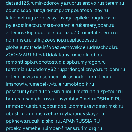
detsad125.ru
mir-zdoroviya.ru
bruslanovo.ru
siterem.ru
council.spb.ru
лодкипатриот.рф
kafekolizey.ru
iclub.net.ru
gazon-easy.ru
sugarepilekb.ru
grinox.ru
pylesostineco.ru
msts-ozarenie.ru
kameryjooan.ru
artemovskij.ru
dopler.spb.ru
aid70.ru
metall-perm.ru
ndm.msk.ru
ratingzooshop.ru
apiaccess.ru
globalautotrade.info
bezverhovskoe.ru
drsschool.ru
ZOOSMART.SPB.RU
dalakony.ru
medikijob.ru
remontt.spb.ru
photostudia.spb.ru
myragon.ru
terramia.ru
academy62.ru
gardengallereya.ru
rti.com.ru
artem-news.ru
biserinca.ru
krasnodarkurort.com
imshowtv.ru
mebel-v-tule.ru
mobtopik.ru
pcsecurity.net.ru
tool-sib.ru
multimetrunit.ru
sp-tour.ru
fan-cs.ru
santeh-russia.ru
symbian9.net.ru
DSHAIR.RU
tmmotors.spb.ru
xjocuricopii.com
musavtomat.msk.ru
obustrojdom.ru
sovetcik.ru
ybaranovskaya.ru
ppknews.ru
cult-alshei.ru
JAPANRUSSIA.RU
proekciyamebel.ru
imper-finans.ru
rim.org.ru