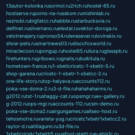
13autor-kolonka.ru
sormol.ru
2rich.ru
hostel-65.ru
hostserve.ru
porno-na-russkom.ru
mishinlab.ru
neznobi.ru
bigfatcc.ru
habble.ru
starbucksvia.ru
delfinet.ru
silvernano.ru
elestal.ru
vektor-doroga.ru
velotrenajery.ru
pronso54.ru
lenasever.ru
lovinskix.ru
show-pets.ru
smartnews03.ru
discofoxworld.ru
miraclecoon.ru
pongup.ru
hostel65.ru
liura.ru
glasspb.ru
firehunters.ru
gribowo.ru
gnalis.ru
bulkitula.ru
hometown-france.ru
1-xbeticricetc-1-xbetti-5.ru
shop-garena.ru
cricetc-1-xbetr-1-xbetcc-2.ru
one-life-story.ru
top-halyava.ru
accounts112.ru
poka-vse-doma-2.ru
3-d-file.ru
hahahaharms.ru
g2012.ru
tst-1.ru
shaggy-cat.ru
opsmgr.ru
ev-gallery.ru
g-2012.ru
ops-mgr.ru
accounts-112.ru
csm-demo.ru
poka-vse-doma2.ru
airgungames.ru
allseo-host.ru
tehosmotre.ru
varieta-yug.ru
cricetc1xbetr1xbetcc2.ru
raytor-d.ru
atillagunn.ru
3d-file.ru
1xbeticricetc1xbetti5.ru
uafoot-statti.ru
e-abis1c.ru