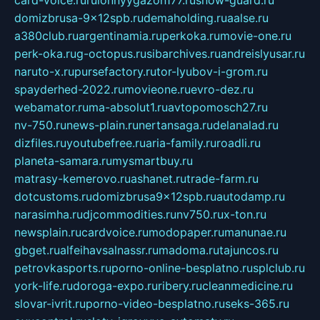
card-voice.ru
rulonnyygazon177.ru
snow-guard.ru
domizbrusa-9x12spb.ru
demaholding.ru
aalse.ru
a380club.ru
argentinamia.ru
perkoka.ru
movie-one.ru
perk-oka.ru
g-octopus.ru
sibarchives.ru
andreislyusar.ru
naruto-x.ru
pursefactory.ru
tor-lyubov-i-grom.ru
spayderhed-2022.ru
movieone.ru
evro-dez.ru
webamator.ru
ma-absolut1.ru
avtopomosch27.ru
nv-750.ru
news-plain.ru
nertansaga.ru
delanalad.ru
dizfiles.ru
youtubefree.ru
aria-family.ru
roadli.ru
planeta-samara.ru
mysmartbuy.ru
matrasy-kemerovo.ru
ashanet.ru
trade-farm.ru
dotcustoms.ru
domizbrusa9x12spb.ru
autodamp.ru
narasimha.ru
djcommodities.ru
nv750.ru
x-ton.ru
newsplain.ru
cardvoice.ru
modopaper.ru
manunae.ru
gbget.ru
alfeihavsalnassr.ru
madoma.ru
tajuncos.ru
petrovkasports.ru
porno-online-besplatno.ru
splclub.ru
york-life.ru
doroga-expo.ru
ribery.ru
cleanmedicine.ru
slovar-ivrit.ru
porno-video-besplatno.ru
seks-365.ru