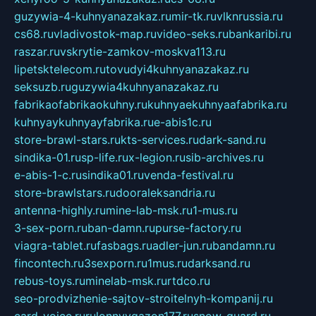
guzywia-4-kuhnyanazakaz.ru
mir-tk.ru
vlknrussia.ru
cs68.ru
vladivostok-map.ru
video-seks.ru
bankaribi.ru
raszar.ru
vskrytie-zamkov-moskva113.ru
lipetsktelecom.ru
tovudyi4kuhnyanazakaz.ru
seksuzb.ru
guzywia4kuhnyanazakaz.ru
fabrikaofabrikaokuhny.ru
kuhnyaekuhnyaafabrika.ru
kuhnyaykuhnyayfabrika.ru
e-abis1c.ru
store-brawl-stars.ru
kts-services.ru
dark-sand.ru
sindika-01.ru
sp-life.ru
x-legion.ru
sib-archives.ru
e-abis-1-c.ru
sindika01.ru
venda-festival.ru
store-brawlstars.ru
dooraleksandria.ru
antenna-highly.ru
mine-lab-msk.ru
1-mus.ru
3-sex-porn.ru
ban-damn.ru
purse-factory.ru
viagra-tablet.ru
fasbags.ru
adler-jun.ru
bandamn.ru
fincontech.ru
3sexporn.ru
1mus.ru
darksand.ru
rebus-toys.ru
minelab-msk.ru
rtdco.ru
seo-prodvizhenie-sajtov-stroitelnyh-kompanij.ru