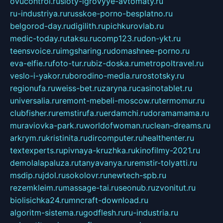
ovucontrol.ru
sloty-igrovyye-avtomaty.ru
ru-industriya.ru
russkoe-porno-besplatno.ru
belgorod-day.ru
digilith.ru
pichkurovlab.ru
medic-today.ru
taksu.ru
comp123.ru
don-ykt.ru
teensvoice.ru
imgsharing.ru
domashnee-porno.ru
eva-elfie.ru
foto-tur.ru
biz-doska.ru
metropoltravel.ru
veslo-i-yakor.ru
borodino-media.ru
rostotsky.ru
regionufa.ru
weiss-bet.ru
zaryna.ru
casinotablet.ru
universalia.ru
remont-mebeli-moscow.ru
termomur.ru
clubfisher.ru
remstirufa.ru
erdamchi.ru
doramamama.ru
muraviovka-park.ru
worldofwoman.ru
clean-dreams.ru
arkrym.ru
kristinita.ru
dircomputer.ru
healthenter.ru
textexperts.ru
pivnaya-kruzhka.ru
kinofilmy-2021.ru
demolalapaluza.ru
tanyavanya.ru
remstir-tolyatti.ru
msdip.ru
jdol.ru
sokolovr.ru
newtech-spb.ru
rezemkleim.ru
massage-tai.ru
seonub.ru
zvonitut.ru
biolisichka24.ru
mncraft-download.ru
algoritm-sistema.ru
godflesh.ru
ru-industria.ru