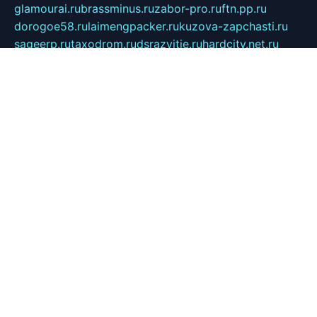
glamourai.ru
brassminus.ru
zabor-pro.ru
ftn.pp.ru
dorogoe58.ru
laimengpacker.ru
kuzova-zapchasti.ru
sageerp.ru
taxodrom.ru
dsrazvitie.ru
hardcity.net.ru
ratinghomegames.ru
topservice25.ru
gubernyan.ru
gtglasslined.ru
ii4.ru
tssport.spb.ru
andorra24.com
blackwallstreet.ru
oboimos.ru
optim-doors.com.ru
ikuch.ru
nycr.org.ru
npa21.ru
vremya-ch.spb.ru
desert000.ru
ivtorgi.ru
ifiori.ru
catalog-statei.ru
dcv.org.ru
spetsmaster174.ru
ipkameryhiseeu.ru
dum26.ru
ruspol.spb.ru
fr-opendp.ru
kam-solnyshko.ru
cheyenne-arapaho.ru
sevzapmetal.spb.ru
ted-lapidus.spb.ru
parasite-eliminator.ru
sigma-complete.ru
modernworld.ru
dama-moda.ru
eholot-group.ru
sk-nvkz.ru
DRONGOLD.RU
democratia2.ru
i-farmer.ru
mass-sport.org
jablonex.spb.ru
bookmess.ru
linkword.ru
refineua.com.ru
cs-spec.net.ru
altay-mebel.ru
DNK-THEATRE.RU
mechaniks.spb.ru
ipcamtechage.ru