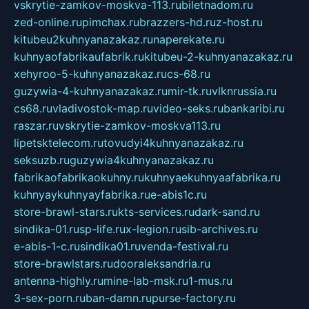
vskrytie-zamkov-moskva-113.ru
biletnadom.ru
zed-online.ru
pimchax.ru
brazzers-hd.ru
z-host.ru
kitubeu2kuhnyanazakaz.ru
naperekate.ru
kuhnyaofabrikaufabrik.ru
kitubeu-2-kuhnyanazakaz.ru
xehyroo-5-kuhnyanazakaz.ru
cs-68.ru
guzywia-4-kuhnyanazakaz.ru
mir-tk.ru
vlknrussia.ru
cs68.ru
vladivostok-map.ru
video-seks.ru
bankaribi.ru
raszar.ru
vskrytie-zamkov-moskva113.ru
lipetsktelecom.ru
tovudyi4kuhnyanazakaz.ru
seksuzb.ru
guzywia4kuhnyanazakaz.ru
fabrikaofabrikaokuhny.ru
kuhnyaekuhnyaafabrika.ru
kuhnyaykuhnyayfabrika.ru
e-abis1c.ru
store-brawl-stars.ru
kts-services.ru
dark-sand.ru
sindika-01.ru
sp-life.ru
x-legion.ru
sib-archives.ru
e-abis-1-c.ru
sindika01.ru
venda-festival.ru
store-brawlstars.ru
dooraleksandria.ru
antenna-highly.ru
mine-lab-msk.ru
1-mus.ru
3-sex-porn.ru
ban-damn.ru
purse-factory.ru