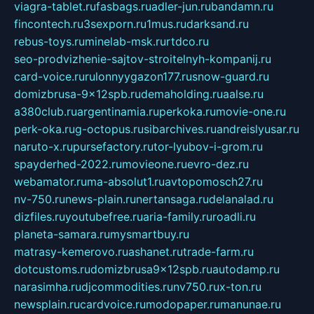
viagra-tablet.ru
fasbags.ru
adler-jun.ru
bandamn.ru
fincontech.ru
3sexporn.ru
1mus.ru
darksand.ru
rebus-toys.ru
minelab-msk.ru
rtdco.ru
seo-prodvizhenie-sajtov-stroitelnyh-kompanij.ru
card-voice.ru
rulonnyygazon177.ru
snow-guard.ru
domizbrusa-9x12spb.ru
demaholding.ru
aalse.ru
a380club.ru
argentinamia.ru
perkoka.ru
movie-one.ru
perk-oka.ru
g-octopus.ru
sibarchives.ru
andreislyusar.ru
naruto-x.ru
pursefactory.ru
tor-lyubov-i-grom.ru
spayderhed-2022.ru
movieone.ru
evro-dez.ru
webamator.ru
ma-absolut1.ru
avtopomosch27.ru
nv-750.ru
news-plain.ru
nertansaga.ru
delanalad.ru
dizfiles.ru
youtubefree.ru
aria-family.ru
roadli.ru
planeta-samara.ru
mysmartbuy.ru
matrasy-kemerovo.ru
ashanet.ru
trade-farm.ru
dotcustoms.ru
domizbrusa9x12spb.ru
autodamp.ru
narasimha.ru
djcommodities.ru
nv750.ru
x-ton.ru
newsplain.ru
cardvoice.ru
modopaper.ru
manunae.ru