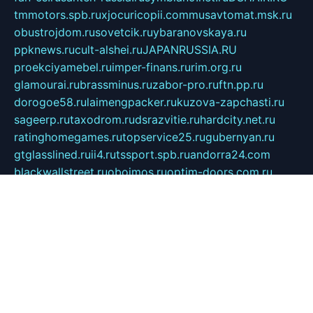
tmmotors.spb.ru
xjocuricopii.com
musavtomat.msk.ru
obustrojdom.ru
sovetcik.ru
ybaranovskaya.ru
ppknews.ru
cult-alshei.ru
JAPANRUSSIA.RU
proekciyamebel.ru
imper-finans.ru
rim.org.ru
glamourai.ru
brassminus.ru
zabor-pro.ru
ftn.pp.ru
dorogoe58.ru
laimengpacker.ru
kuzova-zapchasti.ru
sageerp.ru
taxodrom.ru
dsrazvitie.ru
hardcity.net.ru
ratinghomegames.ru
topservice25.ru
gubernyan.ru
gtglasslined.ru
ii4.ru
tssport.spb.ru
andorra24.com
blackwallstreet.ru
oboimos.ru
optim-doors.com.ru
ikuch.ru
nycr.org.ru
npa21.ru
vremya-ch.spb.ru
desert000.ru
ivtorgi.ru
ifiori.ru
catalog-statei.ru
dcv.org.ru
spetsmaster174.ru
ipkameryhiseeu.ru
dum26.ru
ruspol.spb.ru
fr-opendp.ru
kam-solnyshko.ru
cheyenne-arapaho.ru
sevzapmetal.spb.ru
ted-lapidus.spb.ru
parasite-eliminator.ru
sigma-complete.ru
modernworld.ru
dama-moda.ru
eholot-group.ru
sk-nvkz.ru
DRONGOLD.RU