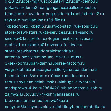
g-2012.ru
ops-mgr.ru
accounts-112.ru
csm-demo.ru
poka-vse-doma2.ru
airgungames.ru
allseo-host.ru
tehosmotre.ru
varieta-yug.ru
cricetc1xbetr1xbetcc2.ru
raytor-d.ru
atillagunn.ru
3d-file.ru
1xbeticricetc1xbetti5.ru
uafoot-statti.ru
e-abis1c.ru
store-brawl-stars.ru
kts-services.ru
dark-sand.ru
sindika-01.ru
sp-life.ru
x-legion.ru
sib-archives.ru
e-abis-1-c.ru
sindika01.ru
venda-festival.ru
store-brawlstars.ru
dooraleksandria.ru
antenna-highly.ru
mine-lab-msk.ru
1-mus.ru
3-sex-porn.ru
ban-damn.ru
purse-factory.ru
viagra-tablet.ru
fasbags.ru
adler-jun.ru
bandamn.ru
fincontech.ru
3sexporn.ru
1mus.ru
darksand.ru
rebus-toys.ru
minelab-msk.ru
alabuga-cityhotel.ru
medsprawo-4-ka.ru
2864420.ru
blagodarenie-spb.ru
zajmy24.ru
tovudyi-4-kuhnyanazakaz.ru
brazzerscom.ru
medsprawo4ka.ru
xehyroo5kuhnyanazakaz.ru
fabrikayfabrikaefabrika.ru