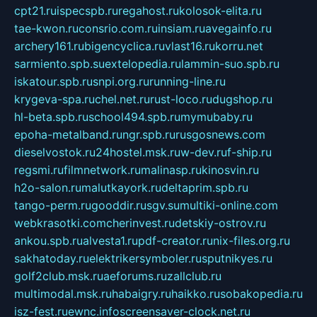
cpt21.ru
ispecspb.ru
regahost.ru
kolosok-elita.ru
tae-kwon.ru
consrio.com.ru
insiam.ru
avegainfo.ru
archery161.ru
bigencyclica.ru
vlast16.ru
korru.net
sarmiento.spb.su
extelopedia.ru
lammin-suo.spb.ru
iskatour.spb.ru
snpi.org.ru
running-line.ru
krygeva-spa.ru
chel.net.ru
rust-loco.ru
dugshop.ru
hl-beta.spb.ru
school494.spb.ru
mymubaby.ru
epoha-metalband.ru
ngr.spb.ru
rusgosnews.com
dieselvostok.ru
24hostel.msk.ru
w-dev.ru
f-ship.ru
regsmi.ru
filmnetwork.ru
malinasp.ru
kinosvin.ru
h2o-salon.ru
malutkayork.ru
deltaprim.spb.ru
tango-perm.ru
gooddir.ru
sgv.su
multiki-online.com
webkrasotki.com
cherinvest.ru
detskiy-ostrov.ru
ankou.spb.ru
alvesta1.ru
pdf-creator.ru
nix-files.org.ru
sakhatoday.ru
elektrikersymboler.ru
sputnikyes.ru
golf2club.msk.ru
aeforums.ru
zallclub.ru
multimodal.msk.ru
habaigry.ru
haikko.ru
sobakopedia.ru
isz-fest.ru
ewnc.info
screensaver-clock.net.ru