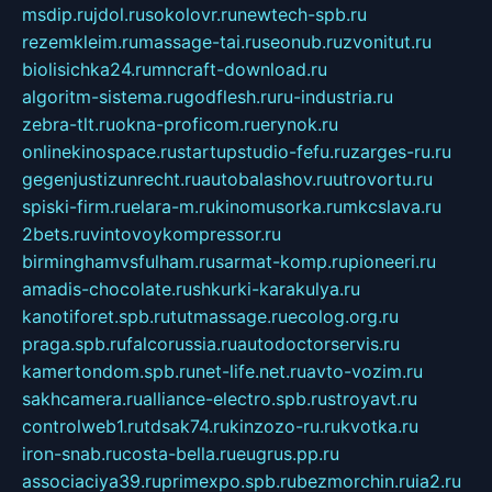
msdip.ru
jdol.ru
sokolovr.ru
newtech-spb.ru
rezemkleim.ru
massage-tai.ru
seonub.ru
zvonitut.ru
biolisichka24.ru
mncraft-download.ru
algoritm-sistema.ru
godflesh.ru
ru-industria.ru
zebra-tlt.ru
okna-proficom.ru
erynok.ru
onlinekinospace.ru
startupstudio-fefu.ru
zarges-ru.ru
gegenjustizunrecht.ru
autobalashov.ru
utrovortu.ru
spiski-firm.ru
elara-m.ru
kinomusorka.ru
mkcslava.ru
2bets.ru
vintovoykompressor.ru
birminghamvsfulham.ru
sarmat-komp.ru
pioneeri.ru
amadis-chocolate.ru
shkurki-karakulya.ru
kanotiforet.spb.ru
tutmassage.ru
ecolog.org.ru
praga.spb.ru
falcorussia.ru
autodoctorservis.ru
kamertondom.spb.ru
net-life.net.ru
avto-vozim.ru
sakhcamera.ru
alliance-electro.spb.ru
stroyavt.ru
controlweb1.ru
tdsak74.ru
kinzozo-ru.ru
kvotka.ru
iron-snab.ru
costa-bella.ru
eugrus.pp.ru
associaciya39.ru
primexpo.spb.ru
bezmorchin.ru
ia2.ru