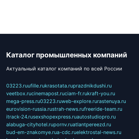
Каталог промышленных компаний
Актуальный каталог компаний по всей России
03223.ru
ufille.ru
krasotata.ru
prazdnikdushi.ru
veetbox.ru
cinemapost.ru
ciam-fr.ru
kraft-you.ru
mega-press.ru
03223.ru
web-explore.ru
rastenuya.ru
eurovision-russia.ru
strah-news.ru
freeride-team.ru
itrack-24.ru
sexshopexpress.ru
autostudiopro.ru
alabuga-cityhotel.ru
pornv.ru
atlantpereezd.ru
bud-em-znakomye.ru
a-cdc.ru
elektrostal-news.ru