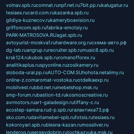
volnav.spb.ru
comnat.ru
npf.net.ru
7bit.pp.ru
kalugatur.ru
tesiaes.ru
card.com.ru
kazanka.spb.ru
gildiya-kuznecov.ru
kameryboavision.ru
griffoncom.spb.ru
fabrika-emotsiy.ru
PARK-MATROSOVA.RU
agat.spb.ru
avtoyurist-moskva1.ru
hardware.org.ru
схема-авто.рф
dg-lab.ru
angrup.ru
recruiter.spb.ru
music8.spb.ru
krsk124.ru
kubok.spb.ru
romanofforex.ru
analitikaplus.ru
spyonline.ru
zosikamery.ru
sloboda-ural.pp.ru
AUTO-COM.SU
hohota.net
alimy.ru
online-z.com
aromat-vostoka.ru
otdelkaexp.ru
mobilvest.ru
bbd.net.ru
mebelshop.msk.ru
smp-forum.ru
bastion-td.ru
kosmoscreative.ru
avrmotors.ru
art-galadesign.ru
tiffany-c.ru
ecostep-samara.ru
d-p.spb.ru
галактика73.рф
sko.com.ru
davitamebel-spb.ru
fotsis.ru
tesiaes.ru
kokoroyari.spb.ru
blesna-kazan.ru
mossilver.ru
lenderoq.ru
sergeydobrin.ru
tochkazvuka.msk.ru