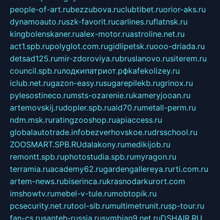
people-of-art.ru
bezzubova.ru
clubtibet.ru
orior-aks.ru
dynamoauto.ru
szk-favorit.ru
carlines.ru
flatnsk.ru
kingbolenskaner.ru
alex-motor.ru
astroline.net.ru
act1.spb.ru
polyglot.com.ru
gidlipetsk.ru
ooo-driada.ru
detsad125.ru
mir-zdoroviya.ru
bruslanovo.ru
siterem.ru
council.spb.ru
лодкипатриот.рф
kafekolizey.ru
iclub.net.ru
gazon-easy.ru
sugarepilekb.ru
grinox.ru
pylesostineco.ru
msts-ozarenie.ru
kameryjooan.ru
artemovskij.ru
dopler.spb.ru
aid70.ru
metall-perm.ru
ndm.msk.ru
ratingzooshop.ru
apiaccess.ru
globalautotrade.info
bezverhovskoe.ru
drsschool.ru
ZOOSMART.SPB.RU
dalakony.ru
medikijob.ru
remontt.spb.ru
photostudia.spb.ru
myragon.ru
terramia.ru
academy62.ru
gardengallereya.ru
rti.com.ru
artem-news.ru
biserinca.ru
krasnodarkurort.com
imshowtv.ru
mebel-v-tule.ru
mobtopik.ru
pcsecurity.net.ru
tool-sib.ru
multimetrunit.ru
sp-tour.ru
fan-cs.ru
santeh-russia.ru
symbian9.net.ru
DSHAIR.RU