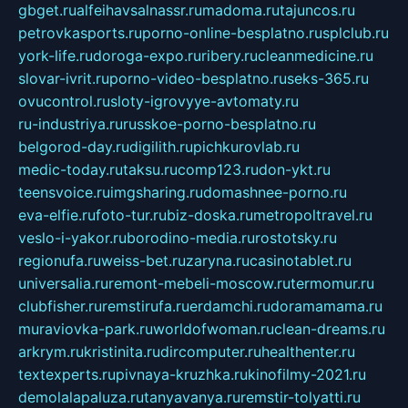
gbget.ru
alfeihavsalnassr.ru
madoma.ru
tajuncos.ru
petrovkasports.ru
porno-online-besplatno.ru
splclub.ru
york-life.ru
doroga-expo.ru
ribery.ru
cleanmedicine.ru
slovar-ivrit.ru
porno-video-besplatno.ru
seks-365.ru
ovucontrol.ru
sloty-igrovyye-avtomaty.ru
ru-industriya.ru
russkoe-porno-besplatno.ru
belgorod-day.ru
digilith.ru
pichkurovlab.ru
medic-today.ru
taksu.ru
comp123.ru
don-ykt.ru
teensvoice.ru
imgsharing.ru
domashnee-porno.ru
eva-elfie.ru
foto-tur.ru
biz-doska.ru
metropoltravel.ru
veslo-i-yakor.ru
borodino-media.ru
rostotsky.ru
regionufa.ru
weiss-bet.ru
zaryna.ru
casinotablet.ru
universalia.ru
remont-mebeli-moscow.ru
termomur.ru
clubfisher.ru
remstirufa.ru
erdamchi.ru
doramamama.ru
muraviovka-park.ru
worldofwoman.ru
clean-dreams.ru
arkrym.ru
kristinita.ru
dircomputer.ru
healthenter.ru
textexperts.ru
pivnaya-kruzhka.ru
kinofilmy-2021.ru
demolalapaluza.ru
tanyavanya.ru
remstir-tolyatti.ru