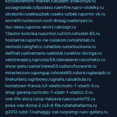
korolevremont-market.ru
budem-znakomye.ru
oooagrosnab.ru
fpodaso.ru
emfire.ru
pro-otdelky.ru
ukrasotki.ru
seksuzbek.ru
seks-uzbek.ru
porno-vk.ru
sovratili.ru
olecoon.ru
vd-dosug.ru
adonyev.ru
rbc-news.ru
porno-skvirt.ru
krospr.ru
13autor-kolonka.ru
sormol.ru
2rich.ru
hostel-65.ru
hostserve.ru
porno-na-russkom.ru
mishinlab.ru
neznobi.ru
bigfatcc.ru
habble.ru
starbucksvia.ru
delfinet.ru
silvernano.ru
elestal.ru
vektor-doroga.ru
velotrenajery.ru
pronso54.ru
lenasever.ru
lovinskix.ru
show-pets.ru
smartnews03.ru
discofoxworld.ru
miraclecoon.ru
pongup.ru
hostel65.ru
liura.ru
glasspb.ru
firehunters.ru
gribowo.ru
gnalis.ru
bulkitula.ru
hometown-france.ru
1-xbeticricetc-1-xbetti-5.ru
shop-garena.ru
cricetc-1-xbetr-1-xbetcc-2.ru
one-life-story.ru
top-halyava.ru
accounts112.ru
poka-vse-doma-2.ru
3-d-file.ru
hahahaharms.ru
g2012.ru
tst-1.ru
shaggy-cat.ru
opsmgr.ru
ev-gallery.ru