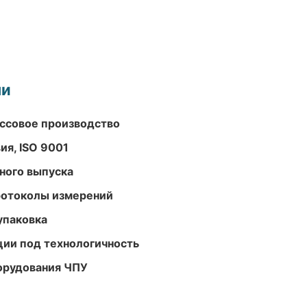
ми
ассовое производство
ия, ISO 9001
ного выпуска
ротоколы измерений
упаковка
ции под технологичность
орудования ЧПУ