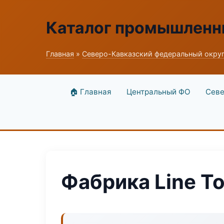
Каталог промышленн
Главная
»
Северо-Кавказский федеральный окру
🏠 Главная
Центральный ФО
Севе
Фабрика Line Т