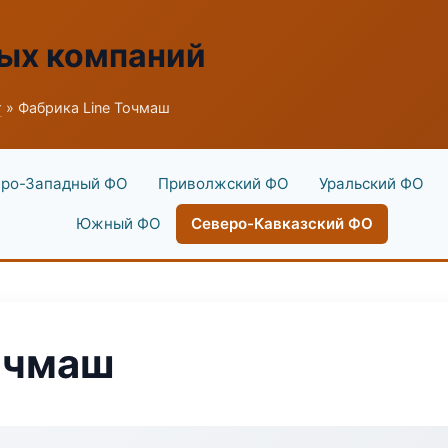
ых компаний
г
» Фабрика Line Точмаш
ро-Западный ФО
Приволжский ФО
Уральский ФО
Южный ФО
Северо-Кавказский ФО
очмаш