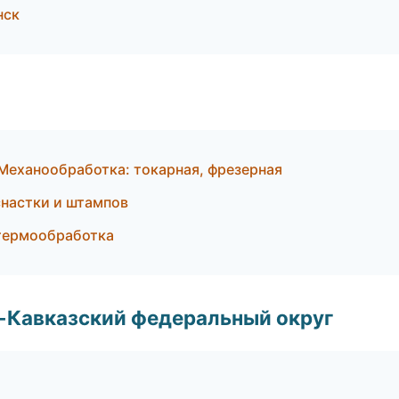
нск
Механообработка: токарная, фрезерная
снастки и штампов
 термообработка
о-Кавказский федеральный округ