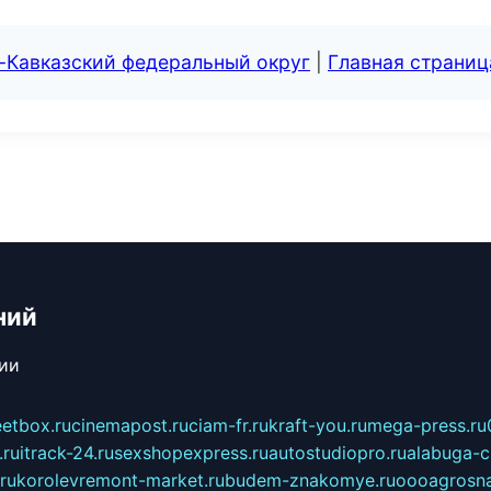
-Кавказский федеральный округ
|
Главная страниц
ний
сии
eetbox.ru
cinemapost.ru
ciam-fr.ru
kraft-you.ru
mega-press.ru
.ru
itrack-24.ru
sexshopexpress.ru
autostudiopro.ru
alabuga-ci
ru
korolevremont-market.ru
budem-znakomye.ru
oooagrosna