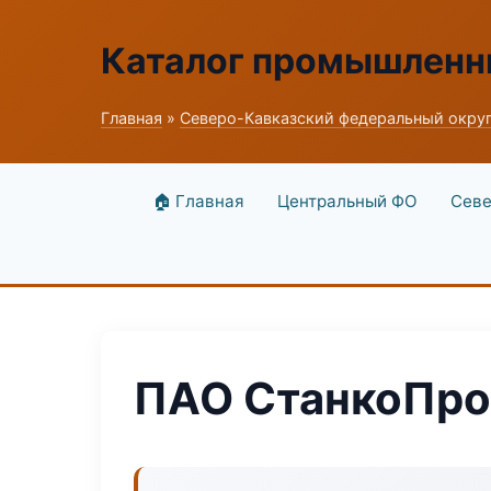
Каталог промышленн
Главная
»
Северо-Кавказский федеральный окру
🏠 Главная
Центральный ФО
Севе
ПАО СтанкоПро