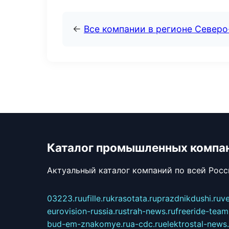
←
Все компании в регионе Северо
Каталог промышленных компа
Актуальный каталог компаний по всей Рос
03223.ru
ufille.ru
krasotata.ru
prazdnikdushi.ru
v
eurovision-russia.ru
strah-news.ru
freeride-team
bud-em-znakomye.ru
a-cdc.ru
elektrostal-news.