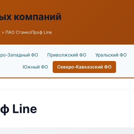
ых компаний
г
» ПАО СтанкоПроф Line
ро-Западный ФО
Приволжский ФО
Уральский ФО
Южный ФО
Северо-Кавказский ФО
ф Line