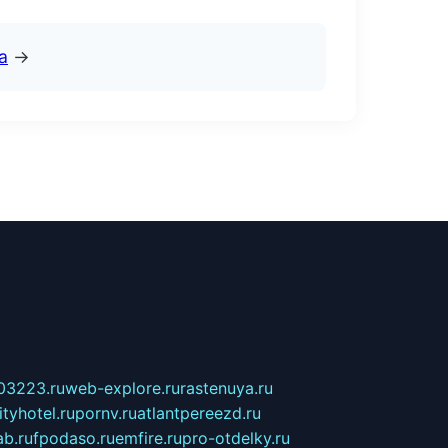
а
→
03223.ru
web-explore.ru
rastenuya.ru
tyhotel.ru
pornv.ru
atlantpereezd.ru
b.ru
fpodaso.ru
emfire.ru
pro-otdelky.ru