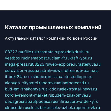
Каталог промышленных компаний
Актуальный каталог компаний по всей России
03223.ru
ufille.ru
krasotata.ru
prazdnikdushi.ru
veetbox.ru
cinemapost.ru
ciam-fr.ru
kraft-you.ru
mega-press.ru
03223.ru
web-explore.ru
rastenuya.ru
eurovision-russia.ru
strah-news.ru
freeride-team.ru
itrack-24.ru
sexshopexpress.ru
autostudiopro.ru
alabuga-cityhotel.ru
pornv.ru
atlantpereezd.ru
bud-em-znakomye.ru
a-cdc.ru
elektrostal-news.ru
korolevremont-market.ru
budem-znakomye.ru
oooagrosnab.ru
fpodaso.ru
emfire.ru
pro-otdelky.ru
ukrasotki.ru
seksuzbek.ru
seks-uzbek.ru
porno-vk.ru