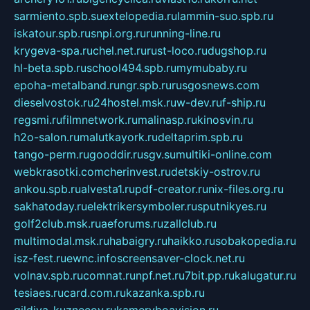
sarmiento.spb.su
extelopedia.ru
lammin-suo.spb.ru
iskatour.spb.ru
snpi.org.ru
running-line.ru
krygeva-spa.ru
chel.net.ru
rust-loco.ru
dugshop.ru
hl-beta.spb.ru
school494.spb.ru
mymubaby.ru
epoha-metalband.ru
ngr.spb.ru
rusgosnews.com
dieselvostok.ru
24hostel.msk.ru
w-dev.ru
f-ship.ru
regsmi.ru
filmnetwork.ru
malinasp.ru
kinosvin.ru
h2o-salon.ru
malutkayork.ru
deltaprim.spb.ru
tango-perm.ru
gooddir.ru
sgv.su
multiki-online.com
webkrasotki.com
cherinvest.ru
detskiy-ostrov.ru
ankou.spb.ru
alvesta1.ru
pdf-creator.ru
nix-files.org.ru
sakhatoday.ru
elektrikersymboler.ru
sputnikyes.ru
golf2club.msk.ru
aeforums.ru
zallclub.ru
multimodal.msk.ru
habaigry.ru
haikko.ru
sobakopedia.ru
isz-fest.ru
ewnc.info
screensaver-clock.net.ru
volnav.spb.ru
comnat.ru
npf.net.ru
7bit.pp.ru
kalugatur.ru
tesiaes.ru
card.com.ru
kazanka.spb.ru