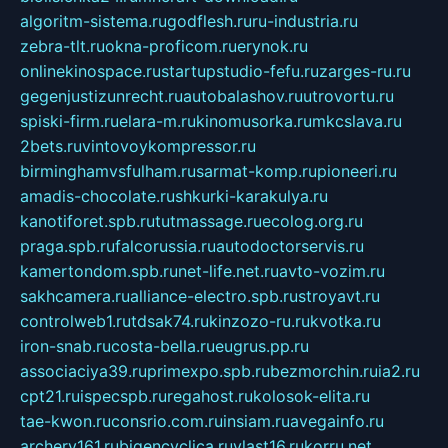
algoritm-sistema.ru
godflesh.ru
ru-industria.ru
zebra-tlt.ru
okna-proficom.ru
erynok.ru
onlinekinospace.ru
startupstudio-fefu.ru
zarges-ru.ru
gegenjustizunrecht.ru
autobalashov.ru
utrovortu.ru
spiski-firm.ru
elara-m.ru
kinomusorka.ru
mkcslava.ru
2bets.ru
vintovoykompressor.ru
birminghamvsfulham.ru
sarmat-komp.ru
pioneeri.ru
amadis-chocolate.ru
shkurki-karakulya.ru
kanotiforet.spb.ru
tutmassage.ru
ecolog.org.ru
praga.spb.ru
falcorussia.ru
autodoctorservis.ru
kamertondom.spb.ru
net-life.net.ru
avto-vozim.ru
sakhcamera.ru
alliance-electro.spb.ru
stroyavt.ru
controlweb1.ru
tdsak74.ru
kinzozo-ru.ru
kvotka.ru
iron-snab.ru
costa-bella.ru
eugrus.pp.ru
associaciya39.ru
primexpo.spb.ru
bezmorchin.ru
ia2.ru
cpt21.ru
ispecspb.ru
regahost.ru
kolosok-elita.ru
tae-kwon.ru
consrio.com.ru
insiam.ru
avegainfo.ru
archery161.ru
bigencyclica.ru
vlast16.ru
korru.net