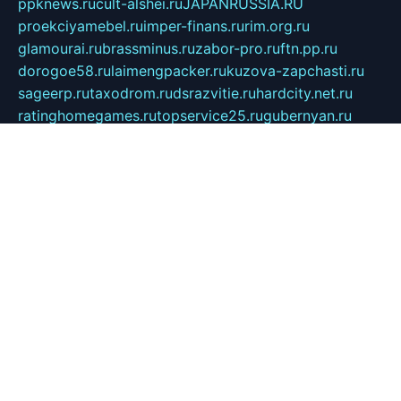
ppknews.ru
cult-alshei.ru
JAPANRUSSIA.RU
proekciyamebel.ru
imper-finans.ru
rim.org.ru
glamourai.ru
brassminus.ru
zabor-pro.ru
ftn.pp.ru
dorogoe58.ru
laimengpacker.ru
kuzova-zapchasti.ru
sageerp.ru
taxodrom.ru
dsrazvitie.ru
hardcity.net.ru
ratinghomegames.ru
topservice25.ru
gubernyan.ru
gtglasslined.ru
ii4.ru
tssport.spb.ru
andorra24.com
blackwallstreet.ru
oboimos.ru
optim-doors.com.ru
ikuch.ru
nycr.org.ru
npa21.ru
vremya-ch.spb.ru
desert000.ru
ivtorgi.ru
ifiori.ru
catalog-statei.ru
dcv.org.ru
spetsmaster174.ru
ipkameryhiseeu.ru
dum26.ru
ruspol.spb.ru
fr-opendp.ru
kam-solnyshko.ru
cheyenne-arapaho.ru
sevzapmetal.spb.ru
ted-lapidus.spb.ru
parasite-eliminator.ru
sigma-complete.ru
modernworld.ru
dama-moda.ru
eholot-group.ru
sk-nvkz.ru
DRONGOLD.RU
democratia2.ru
i-farmer.ru
mass-sport.org
jablonex.spb.ru
bookmess.ru
linkword.ru