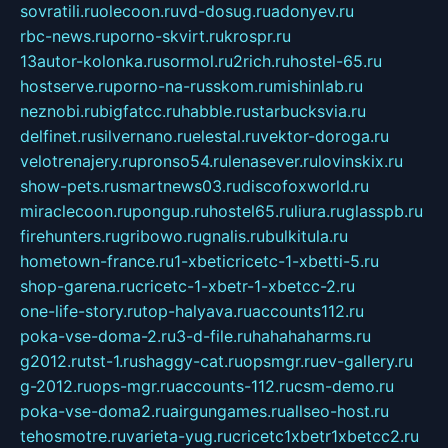
sovratili.ru
olecoon.ru
vd-dosug.ru
adonyev.ru
rbc-news.ru
porno-skvirt.ru
krospr.ru
13autor-kolonka.ru
sormol.ru
2rich.ru
hostel-65.ru
hostserve.ru
porno-na-russkom.ru
mishinlab.ru
neznobi.ru
bigfatcc.ru
habble.ru
starbucksvia.ru
delfinet.ru
silvernano.ru
elestal.ru
vektor-doroga.ru
velotrenajery.ru
pronso54.ru
lenasever.ru
lovinskix.ru
show-pets.ru
smartnews03.ru
discofoxworld.ru
miraclecoon.ru
pongup.ru
hostel65.ru
liura.ru
glasspb.ru
firehunters.ru
gribowo.ru
gnalis.ru
bulkitula.ru
hometown-france.ru
1-xbeticricetc-1-xbetti-5.ru
shop-garena.ru
cricetc-1-xbetr-1-xbetcc-2.ru
one-life-story.ru
top-halyava.ru
accounts112.ru
poka-vse-doma-2.ru
3-d-file.ru
hahahaharms.ru
g2012.ru
tst-1.ru
shaggy-cat.ru
opsmgr.ru
ev-gallery.ru
g-2012.ru
ops-mgr.ru
accounts-112.ru
csm-demo.ru
poka-vse-doma2.ru
airgungames.ru
allseo-host.ru
tehosmotre.ru
varieta-yug.ru
cricetc1xbetr1xbetcc2.ru