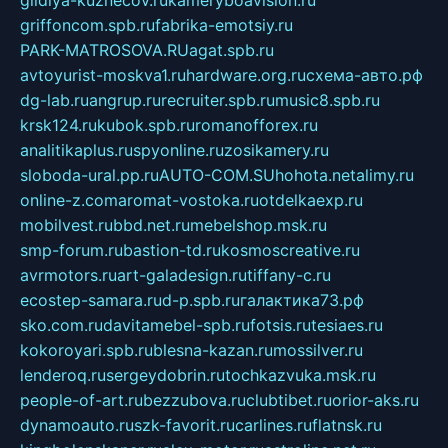
gildiya-kuznecov.ru
kameryboavision.ru
griffoncom.spb.ru
fabrika-emotsiy.ru
PARK-MATROSOVA.RU
agat.spb.ru
avtoyurist-moskva1.ru
hardware.org.ru
схема-авто.рф
dg-lab.ru
angrup.ru
recruiter.spb.ru
music8.spb.ru
krsk124.ru
kubok.spb.ru
romanofforex.ru
analitikaplus.ru
spyonline.ru
zosikamery.ru
sloboda-ural.pp.ru
AUTO-COM.SU
hohota.net
alimy.ru
online-z.com
aromat-vostoka.ru
otdelkaexp.ru
mobilvest.ru
bbd.net.ru
mebelshop.msk.ru
smp-forum.ru
bastion-td.ru
kosmoscreative.ru
avrmotors.ru
art-galadesign.ru
tiffany-c.ru
ecostep-samara.ru
d-p.spb.ru
галактика73.рф
sko.com.ru
davitamebel-spb.ru
fotsis.ru
tesiaes.ru
kokoroyari.spb.ru
blesna-kazan.ru
mossilver.ru
lenderoq.ru
sergeydobrin.ru
tochkazvuka.msk.ru
people-of-art.ru
bezzubova.ru
clubtibet.ru
orior-aks.ru
dynamoauto.ru
szk-favorit.ru
carlines.ru
flatnsk.ru