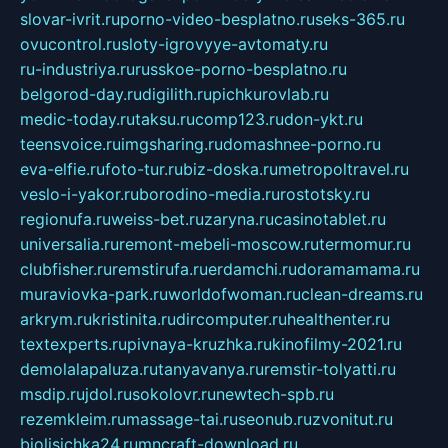
slovar-ivrit.ru
porno-video-besplatno.ru
seks-365.ru
ovucontrol.ru
sloty-igrovyye-avtomaty.ru
ru-industriya.ru
russkoe-porno-besplatno.ru
belgorod-day.ru
digilith.ru
pichkurovlab.ru
medic-today.ru
taksu.ru
comp123.ru
don-ykt.ru
teensvoice.ru
imgsharing.ru
domashnee-porno.ru
eva-elfie.ru
foto-tur.ru
biz-doska.ru
metropoltravel.ru
veslo-i-yakor.ru
borodino-media.ru
rostotsky.ru
regionufa.ru
weiss-bet.ru
zaryna.ru
casinotablet.ru
universalia.ru
remont-mebeli-moscow.ru
termomur.ru
clubfisher.ru
remstirufa.ru
erdamchi.ru
doramamama.ru
muraviovka-park.ru
worldofwoman.ru
clean-dreams.ru
arkrym.ru
kristinita.ru
dircomputer.ru
healthenter.ru
textexperts.ru
pivnaya-kruzhka.ru
kinofilmy-2021.ru
demolalapaluza.ru
tanyavanya.ru
remstir-tolyatti.ru
msdip.ru
jdol.ru
sokolovr.ru
newtech-spb.ru
rezemkleim.ru
massage-tai.ru
seonub.ru
zvonitut.ru
biolisichka24.ru
mncraft-download.ru