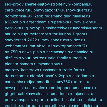
seo-prodvizhenie-sajtov-stroitelnyh-kompanij.ru
card-voice.ru
rulonnyygazon177.ru
snow-guard.ru
domizbrusa-9x12spb.ru
demaholding.ru
aalse.ru
a380club.ru
argentinamia.ru
perkoka.ru
movie-one.ru
perk-oka.ru
g-octopus.ru
sibarchives.ru
andreislyusar.ru
naruto-x.ru
pursefactory.ru
tor-lyubov-i-grom.ru
spayderhed-2022.ru
movieone.ru
evro-dez.ru
webamator.ru
ma-absolut1.ru
avtopomosch27.ru
nv-750.ru
news-plain.ru
nertansaga.ru
delanalad.ru
dizfiles.ru
youtubefree.ru
aria-family.ru
roadli.ru
planeta-samara.ru
mysmartbuy.ru
matrasy-kemerovo.ru
ashanet.ru
trade-farm.ru
dotcustoms.ru
domizbrusa9x12spb.ru
autodamp.ru
narasimha.ru
djcommodities.ru
nv750.ru
x-ton.ru
newsplain.ru
cardvoice.ru
modopaper.ru
manunae.ru
gbget.ru
alfeihavsalnassr.ru
madoma.ru
tajuncos.ru
petrovkasports.ru
porno-online-besplatno.ru
splclub.ru
york-life.ru
doroga-expo.ru
ribery.ru
cleanmedicine.ru