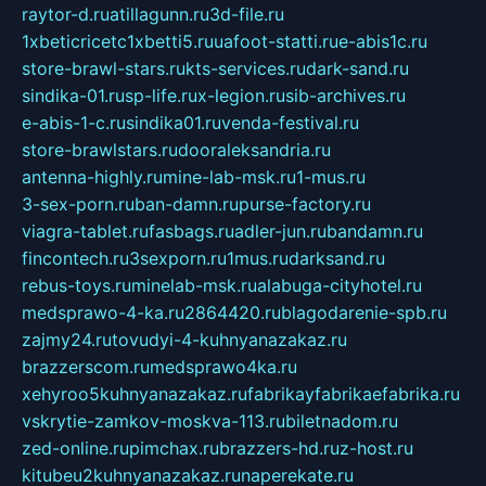
raytor-d.ru
atillagunn.ru
3d-file.ru
1xbeticricetc1xbetti5.ru
uafoot-statti.ru
e-abis1c.ru
store-brawl-stars.ru
kts-services.ru
dark-sand.ru
sindika-01.ru
sp-life.ru
x-legion.ru
sib-archives.ru
e-abis-1-c.ru
sindika01.ru
venda-festival.ru
store-brawlstars.ru
dooraleksandria.ru
antenna-highly.ru
mine-lab-msk.ru
1-mus.ru
3-sex-porn.ru
ban-damn.ru
purse-factory.ru
viagra-tablet.ru
fasbags.ru
adler-jun.ru
bandamn.ru
fincontech.ru
3sexporn.ru
1mus.ru
darksand.ru
rebus-toys.ru
minelab-msk.ru
alabuga-cityhotel.ru
medsprawo-4-ka.ru
2864420.ru
blagodarenie-spb.ru
zajmy24.ru
tovudyi-4-kuhnyanazakaz.ru
brazzerscom.ru
medsprawo4ka.ru
xehyroo5kuhnyanazakaz.ru
fabrikayfabrikaefabrika.ru
vskrytie-zamkov-moskva-113.ru
biletnadom.ru
zed-online.ru
pimchax.ru
brazzers-hd.ru
z-host.ru
kitubeu2kuhnyanazakaz.ru
naperekate.ru