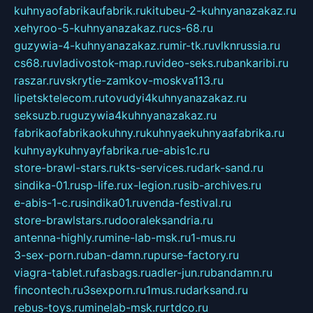
kuhnyaofabrikaufabrik.ru
kitubeu-2-kuhnyanazakaz.ru
xehyroo-5-kuhnyanazakaz.ru
cs-68.ru
guzywia-4-kuhnyanazakaz.ru
mir-tk.ru
vlknrussia.ru
cs68.ru
vladivostok-map.ru
video-seks.ru
bankaribi.ru
raszar.ru
vskrytie-zamkov-moskva113.ru
lipetsktelecom.ru
tovudyi4kuhnyanazakaz.ru
seksuzb.ru
guzywia4kuhnyanazakaz.ru
fabrikaofabrikaokuhny.ru
kuhnyaekuhnyaafabrika.ru
kuhnyaykuhnyayfabrika.ru
e-abis1c.ru
store-brawl-stars.ru
kts-services.ru
dark-sand.ru
sindika-01.ru
sp-life.ru
x-legion.ru
sib-archives.ru
e-abis-1-c.ru
sindika01.ru
venda-festival.ru
store-brawlstars.ru
dooraleksandria.ru
antenna-highly.ru
mine-lab-msk.ru
1-mus.ru
3-sex-porn.ru
ban-damn.ru
purse-factory.ru
viagra-tablet.ru
fasbags.ru
adler-jun.ru
bandamn.ru
fincontech.ru
3sexporn.ru
1mus.ru
darksand.ru
rebus-toys.ru
minelab-msk.ru
rtdco.ru