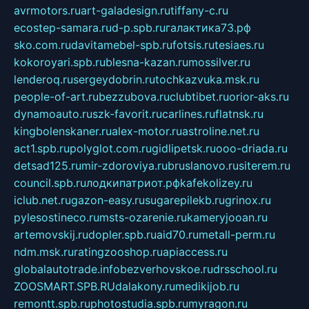
avrmotors.ru
art-galadesign.ru
tiffany-c.ru
ecostep-samara.ru
d-p.spb.ru
галактика73.рф
sko.com.ru
davitamebel-spb.ru
fotsis.ru
tesiaes.ru
kokoroyari.spb.ru
blesna-kazan.ru
mossilver.ru
lenderoq.ru
sergeydobrin.ru
tochkazvuka.msk.ru
people-of-art.ru
bezzubova.ru
clubtibet.ru
orior-aks.ru
dynamoauto.ru
szk-favorit.ru
carlines.ru
flatnsk.ru
kingbolenskaner.ru
alex-motor.ru
astroline.net.ru
act1.spb.ru
polyglot.com.ru
gidlipetsk.ru
ooo-driada.ru
detsad125.ru
mir-zdoroviya.ru
bruslanovo.ru
siterem.ru
council.spb.ru
лодкипатриот.рф
kafekolizey.ru
iclub.net.ru
gazon-easy.ru
sugarepilekb.ru
grinox.ru
pylesostineco.ru
msts-ozarenie.ru
kameryjooan.ru
artemovskij.ru
dopler.spb.ru
aid70.ru
metall-perm.ru
ndm.msk.ru
ratingzooshop.ru
apiaccess.ru
globalautotrade.info
bezverhovskoe.ru
drsschool.ru
ZOOSMART.SPB.RU
dalakony.ru
medikijob.ru
remontt.spb.ru
photostudia.spb.ru
myragon.ru