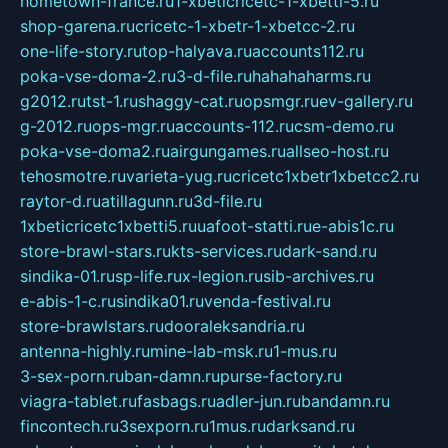
hometown-france.ru
1-xbeticricetc-1-xbetti-5.ru
shop-garena.ru
cricetc-1-xbetr-1-xbetcc-2.ru
one-life-story.ru
top-halyava.ru
accounts112.ru
poka-vse-doma-2.ru
3-d-file.ru
hahahaharms.ru
g2012.ru
tst-1.ru
shaggy-cat.ru
opsmgr.ru
ev-gallery.ru
g-2012.ru
ops-mgr.ru
accounts-112.ru
csm-demo.ru
poka-vse-doma2.ru
airgungames.ru
allseo-host.ru
tehosmotre.ru
varieta-yug.ru
cricetc1xbetr1xbetcc2.ru
raytor-d.ru
atillagunn.ru
3d-file.ru
1xbeticricetc1xbetti5.ru
uafoot-statti.ru
e-abis1c.ru
store-brawl-stars.ru
kts-services.ru
dark-sand.ru
sindika-01.ru
sp-life.ru
x-legion.ru
sib-archives.ru
e-abis-1-c.ru
sindika01.ru
venda-festival.ru
store-brawlstars.ru
dooraleksandria.ru
antenna-highly.ru
mine-lab-msk.ru
1-mus.ru
3-sex-porn.ru
ban-damn.ru
purse-factory.ru
viagra-tablet.ru
fasbags.ru
adler-jun.ru
bandamn.ru
fincontech.ru
3sexporn.ru
1mus.ru
darksand.ru