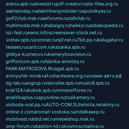
ankou.spb.ru
alvesta1.ru
pdf-creator.ru
nix-files.org.ru
sakhatoday.ru
elektrikersymboler.ru
sputnikyes.ru
golf2club.msk.ru
aeforums.ru
zallclub.ru
multimodal.msk.ru
habaigry.ru
haikko.ru
sobakopedia.ru
isz-fest.ru
ewnc.info
screensaver-clock.net.ru
volnav.spb.ru
comnat.ru
npf.net.ru
7bit.pp.ru
kalugatur.ru
tesiaes.ru
card.com.ru
kazanka.spb.ru
gildiya-kuznecov.ru
kameryboavision.ru
griffoncom.spb.ru
fabrika-emotsiy.ru
PARK-MATROSOVA.RU
agat.spb.ru
avtoyurist-moskva1.ru
hardware.org.ru
схема-авто.рф
dg-lab.ru
angrup.ru
recruiter.spb.ru
music8.spb.ru
krsk124.ru
kubok.spb.ru
romanofforex.ru
analitikaplus.ru
spyonline.ru
zosikamery.ru
sloboda-ural.pp.ru
AUTO-COM.SU
hohota.net
alimy.ru
online-z.com
aromat-vostoka.ru
otdelkaexp.ru
mobilvest.ru
bbd.net.ru
mebelshop.msk.ru
smp-forum.ru
bastion-td.ru
kosmoscreative.ru