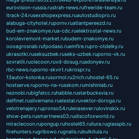
eurovision-russia.ru
strah-news.ru
freeride-team.ru
itrack-24.ru
sexshopexpress.ru
autostudiopro.ru
alabuga-cityhotel.ru
pornv.ru
atlantpereezd.ru
bud-em-znakomye.ru
a-cdc.ru
elektrostal-news.ru
korolevremont-market.ru
budem-znakomye.ru
oooagrosnab.ru
fpodaso.ru
emfire.ru
pro-otdelky.ru
ukrasotki.ru
seksuzbek.ru
seks-uzbek.ru
porno-vk.ru
sovratili.ru
olecoon.ru
vd-dosug.ru
adonyev.ru
rbc-news.ru
porno-skvirt.ru
krospr.ru
13autor-kolonka.ru
sormol.ru
2rich.ru
hostel-65.ru
hostserve.ru
porno-na-russkom.ru
mishinlab.ru
neznobi.ru
bigfatcc.ru
habble.ru
starbucksvia.ru
delfinet.ru
silvernano.ru
elestal.ru
vektor-doroga.ru
velotrenajery.ru
pronso54.ru
lenasever.ru
lovinskix.ru
show-pets.ru
smartnews03.ru
discofoxworld.ru
miraclecoon.ru
pongup.ru
hostel65.ru
liura.ru
glasspb.ru
firehunters.ru
gribowo.ru
gnalis.ru
bulkitula.ru