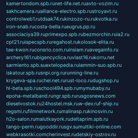
kamertondom.spb.ru
net-life.net.ru
avto-vozim.ru
sakhcamera.ru
alliance-electro.spb.ru
stroyavt.ru
controlweb1.ru
tdsak74.ru
kinzozo-ru.ru
kvotka.ru
iron-snab.ru
costa-bella.ru
eugrus.pp.ru
associaciya39.ru
primexpo.spb.ru
bezmorchin.ru
ia2.ru
cpt21.ru
ispecspb.ru
regahost.ru
kolosok-elita.ru
tae-kwon.ru
consrio.com.ru
insiam.ru
avegainfo.ru
archery161.ru
bigencyclica.ru
vlast16.ru
korru.net
sarmiento.spb.su
extelopedia.ru
lammin-suo.spb.ru
iskatour.spb.ru
snpi.org.ru
running-line.ru
krygeva-spa.ru
chel.net.ru
rust-loco.ru
dugshop.ru
hl-beta.spb.ru
school494.spb.ru
mymubaby.ru
epoha-metalband.ru
ngr.spb.ru
rusgosnews.com
dieselvostok.ru
24hostel.msk.ru
w-dev.ru
f-ship.ru
regsmi.ru
filmnetwork.ru
malinasp.ru
kinosvin.ru
h2o-salon.ru
malutkayork.ru
deltaprim.spb.ru
tango-perm.ru
gooddir.ru
sgv.su
multiki-online.com
webkrasotki.com
cherinvest.ru
detskiy-ostrov.ru