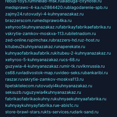
rebus-toys.ru
minelab-msk.ru
alabuga-cityhotel.ru
medsprawo-4-ka.ru
2864420.ru
blagodarenie-spb.ru
zajmy24.ru
tovudyi-4-kuhnyanazakaz.ru
brazzerscom.ru
medsprawo4ka.ru
xehyroo5kuhnyanazakaz.ru
fabrikayfabrikaefabrika.ru
vskrytie-zamkov-moskva-113.ru
biletnadom.ru
zed-online.ru
pimchax.ru
brazzers-hd.ru
z-host.ru
kitubeu2kuhnyanazakaz.ru
naperekate.ru
kuhnyaofabrikaufabrik.ru
kitubeu-2-kuhnyanazakaz.ru
xehyroo-5-kuhnyanazakaz.ru
cs-68.ru
guzywia-4-kuhnyanazakaz.ru
mir-tk.ru
vlknrussia.ru
cs68.ru
vladivostok-map.ru
video-seks.ru
bankaribi.ru
raszar.ru
vskrytie-zamkov-moskva113.ru
lipetsktelecom.ru
tovudyi4kuhnyanazakaz.ru
seksuzb.ru
guzywia4kuhnyanazakaz.ru
fabrikaofabrikaokuhny.ru
kuhnyaekuhnyaafabrika.ru
kuhnyaykuhnyayfabrika.ru
e-abis1c.ru
store-brawl-stars.ru
kts-services.ru
dark-sand.ru