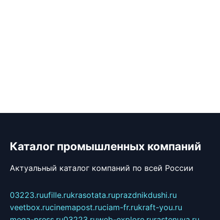
Каталог промышленных компаний
Актуальный каталог компаний по всей России
03223.ru
ufille.ru
krasotata.ru
prazdnikdushi.ru
veetbox.ru
cinemapost.ru
ciam-fr.ru
kraft-you.ru
mega-press.ru
03223.ru
web-explore.ru
rastenuya.ru