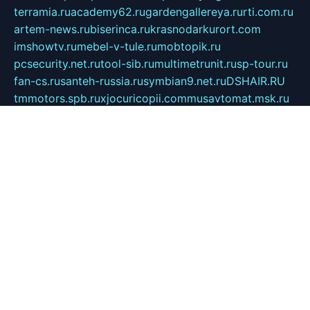
terramia.ru
academy62.ru
gardengallereya.ru
rti.com.ru
artem-news.ru
biserinca.ru
krasnodarkurort.com
imshowtv.ru
mebel-v-tule.ru
mobtopik.ru
pcsecurity.net.ru
tool-sib.ru
multimetrunit.ru
sp-tour.ru
fan-cs.ru
santeh-russia.ru
symbian9.net.ru
DSHAIR.RU
tmmotors.spb.ru
xjocuricopii.com
musavtomat.msk.ru
obustrojdom.ru
sovetcik.ru
ybaranovskaya.ru
ppknews.ru
cult-alshei.ru
JAPANRUSSIA.RU
proekciyamebel.ru
imper-finans.ru
rim.org.ru
glamourai.ru
brassminus.ru
zabor-pro.ru
ftn.pp.ru
dorogoe58.ru
laimengpacker.ru
kuzova-zapchasti.ru
sageerp.ru
taxodrom.ru
dsrazvitie.ru
hardcity.net.ru
ratinghomegames.ru
topservice25.ru
gubernyan.ru
gtglasslined.ru
ii4.ru
tssport.spb.ru
andorra24.com
blackwallstreet.ru
oboimos.ru
optim-doors.com.ru
ikuch.ru
nycr.org.ru
npa21.ru
vremya-ch.spb.ru
desert000.ru
ivtorgi.ru
ifiori.ru
catalog-statei.ru
dcv.org.ru
spetsmaster174.ru
ipkameryhiseeu.ru