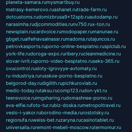
planeta-samara.ru
mysmartbuy.ru
matrasy-kemerovo.ru
ashanet.ru
trade-farm.ru
dotcustoms.ru
domizbrusa9x12spb.ru
autodamp.ru
narasimha.ru
djcommodities.ru
nv750.ru
x-ton.ru
newsplain.ru
cardvoice.ru
modopaper.ru
manunae.ru
gbget.ru
alfeihavsalnassr.ru
madoma.ru
tajuncos.ru
petrovkasports.ru
porno-online-besplatno.ru
splclub.ru
york-life.ru
doroga-expo.ru
ribery.ru
cleanmedicine.ru
slovar-ivrit.ru
porno-video-besplatno.ru
seks-365.ru
ovucontrol.ru
sloty-igrovyye-avtomaty.ru
ru-industriya.ru
russkoe-porno-besplatno.ru
belgorod-day.ru
digilith.ru
pichkurovlab.ru
medic-today.ru
taksu.ru
comp123.ru
don-ykt.ru
teensvoice.ru
imgsharing.ru
domashnee-porno.ru
eva-elfie.ru
foto-tur.ru
biz-doska.ru
metropoltravel.ru
veslo-i-yakor.ru
borodino-media.ru
rostotsky.ru
regionufa.ru
weiss-bet.ru
zaryna.ru
casinotablet.ru
universalia.ru
remont-mebeli-moscow.ru
termomur.ru