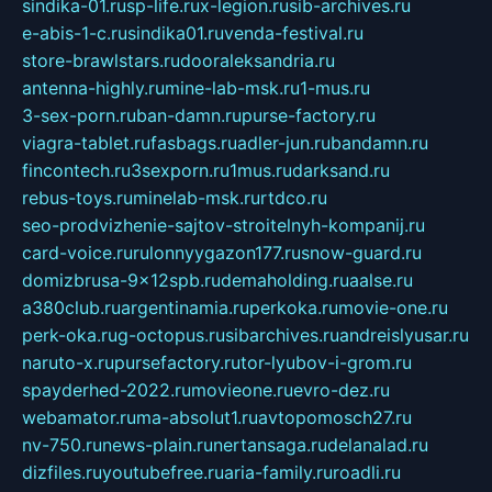
sindika-01.ru
sp-life.ru
x-legion.ru
sib-archives.ru
e-abis-1-c.ru
sindika01.ru
venda-festival.ru
store-brawlstars.ru
dooraleksandria.ru
antenna-highly.ru
mine-lab-msk.ru
1-mus.ru
3-sex-porn.ru
ban-damn.ru
purse-factory.ru
viagra-tablet.ru
fasbags.ru
adler-jun.ru
bandamn.ru
fincontech.ru
3sexporn.ru
1mus.ru
darksand.ru
rebus-toys.ru
minelab-msk.ru
rtdco.ru
seo-prodvizhenie-sajtov-stroitelnyh-kompanij.ru
card-voice.ru
rulonnyygazon177.ru
snow-guard.ru
domizbrusa-9x12spb.ru
demaholding.ru
aalse.ru
a380club.ru
argentinamia.ru
perkoka.ru
movie-one.ru
perk-oka.ru
g-octopus.ru
sibarchives.ru
andreislyusar.ru
naruto-x.ru
pursefactory.ru
tor-lyubov-i-grom.ru
spayderhed-2022.ru
movieone.ru
evro-dez.ru
webamator.ru
ma-absolut1.ru
avtopomosch27.ru
nv-750.ru
news-plain.ru
nertansaga.ru
delanalad.ru
dizfiles.ru
youtubefree.ru
aria-family.ru
roadli.ru