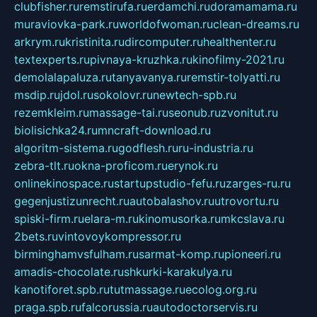
clubfisher.ru
remstirufa.ru
erdamchi.ru
doramamama.ru
muraviovka-park.ru
worldofwoman.ru
clean-dreams.ru
arkrym.ru
kristinita.ru
dircomputer.ru
healthenter.ru
textexperts.ru
pivnaya-kruzhka.ru
kinofilmy-2021.ru
demolalapaluza.ru
tanyavanya.ru
remstir-tolyatti.ru
msdip.ru
jdol.ru
sokolovr.ru
newtech-spb.ru
rezemkleim.ru
massage-tai.ru
seonub.ru
zvonitut.ru
biolisichka24.ru
mncraft-download.ru
algoritm-sistema.ru
godflesh.ru
ru-industria.ru
zebra-tlt.ru
okna-proficom.ru
erynok.ru
onlinekinospace.ru
startupstudio-fefu.ru
zarges-ru.ru
gegenjustizunrecht.ru
autobalashov.ru
utrovortu.ru
spiski-firm.ru
elara-m.ru
kinomusorka.ru
mkcslava.ru
2bets.ru
vintovoykompressor.ru
birminghamvsfulham.ru
sarmat-komp.ru
pioneeri.ru
amadis-chocolate.ru
shkurki-karakulya.ru
kanotiforet.spb.ru
tutmassage.ru
ecolog.org.ru
praga.spb.ru
falcorussia.ru
autodoctorservis.ru