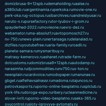
domizbrusa-9x12spb.ru
demaholding.ru
aalse.ru
a380club.ru
argentinamia.ru
perkoka.ru
movie-one.ru
perk-oka.ru
g-octopus.ru
sibarchives.ru
andreislyusar.ru
naruto-x.ru
pursefactory.ru
tor-lyubov-i-grom.ru
spayderhed-2022.ru
movieone.ru
evro-dez.ru
webamator.ru
ma-absolut1.ru
avtopomosch27.ru
nv-750.ru
news-plain.ru
nertansaga.ru
delanalad.ru
dizfiles.ru
youtubefree.ru
aria-family.ru
roadli.ru
planeta-samara.ru
mysmartbuy.ru
matrasy-kemerovo.ru
ashanet.ru
trade-farm.ru
dotcustoms.ru
domizbrusa9x12spb.ru
autodamp.ru
narasimha.ru
djcommodities.ru
nv750.ru
x-ton.ru
newsplain.ru
cardvoice.ru
modopaper.ru
manunae.ru
gbget.ru
alfeihavsalnassr.ru
madoma.ru
tajuncos.ru
petrovkasports.ru
porno-online-besplatno.ru
splclub.ru
york-life.ru
doroga-expo.ru
ribery.ru
cleanmedicine.ru
slovar-ivrit.ru
porno-video-besplatno.ru
seks-365.ru
ovucontrol.ru
sloty-igrovyye-avtomaty.ru