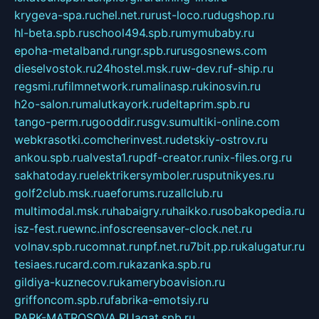
krygeva-spa.ru
chel.net.ru
rust-loco.ru
dugshop.ru
hl-beta.spb.ru
school494.spb.ru
mymubaby.ru
epoha-metalband.ru
ngr.spb.ru
rusgosnews.com
dieselvostok.ru
24hostel.msk.ru
w-dev.ru
f-ship.ru
regsmi.ru
filmnetwork.ru
malinasp.ru
kinosvin.ru
h2o-salon.ru
malutkayork.ru
deltaprim.spb.ru
tango-perm.ru
gooddir.ru
sgv.su
multiki-online.com
webkrasotki.com
cherinvest.ru
detskiy-ostrov.ru
ankou.spb.ru
alvesta1.ru
pdf-creator.ru
nix-files.org.ru
sakhatoday.ru
elektrikersymboler.ru
sputnikyes.ru
golf2club.msk.ru
aeforums.ru
zallclub.ru
multimodal.msk.ru
habaigry.ru
haikko.ru
sobakopedia.ru
isz-fest.ru
ewnc.info
screensaver-clock.net.ru
volnav.spb.ru
comnat.ru
npf.net.ru
7bit.pp.ru
kalugatur.ru
tesiaes.ru
card.com.ru
kazanka.spb.ru
gildiya-kuznecov.ru
kameryboavision.ru
griffoncom.spb.ru
fabrika-emotsiy.ru
PARK-MATROSOVA.RU
agat.spb.ru