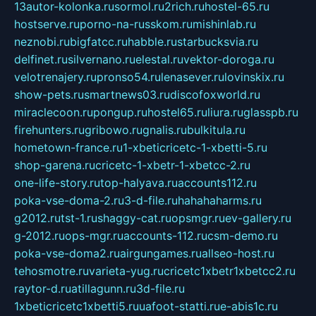
13autor-kolonka.ru
sormol.ru
2rich.ru
hostel-65.ru
hostserve.ru
porno-na-russkom.ru
mishinlab.ru
neznobi.ru
bigfatcc.ru
habble.ru
starbucksvia.ru
delfinet.ru
silvernano.ru
elestal.ru
vektor-doroga.ru
velotrenajery.ru
pronso54.ru
lenasever.ru
lovinskix.ru
show-pets.ru
smartnews03.ru
discofoxworld.ru
miraclecoon.ru
pongup.ru
hostel65.ru
liura.ru
glasspb.ru
firehunters.ru
gribowo.ru
gnalis.ru
bulkitula.ru
hometown-france.ru
1-xbeticricetc-1-xbetti-5.ru
shop-garena.ru
cricetc-1-xbetr-1-xbetcc-2.ru
one-life-story.ru
top-halyava.ru
accounts112.ru
poka-vse-doma-2.ru
3-d-file.ru
hahahaharms.ru
g2012.ru
tst-1.ru
shaggy-cat.ru
opsmgr.ru
ev-gallery.ru
g-2012.ru
ops-mgr.ru
accounts-112.ru
csm-demo.ru
poka-vse-doma2.ru
airgungames.ru
allseo-host.ru
tehosmotre.ru
varieta-yug.ru
cricetc1xbetr1xbetcc2.ru
raytor-d.ru
atillagunn.ru
3d-file.ru
1xbeticricetc1xbetti5.ru
uafoot-statti.ru
e-abis1c.ru