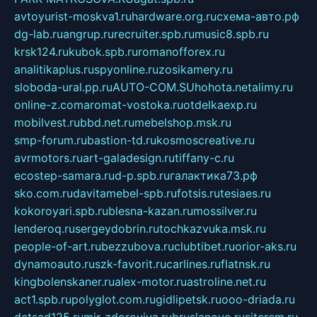
avtoyurist-moskva1.ru
hardware.org.ru
схема-авто.рф
dg-lab.ru
angrup.ru
recruiter.spb.ru
music8.spb.ru
krsk124.ru
kubok.spb.ru
romanofforex.ru
analitikaplus.ru
spyonline.ru
zosikamery.ru
sloboda-ural.pp.ru
AUTO-COM.SU
hohota.net
alimy.ru
online-z.com
aromat-vostoka.ru
otdelkaexp.ru
mobilvest.ru
bbd.net.ru
mebelshop.msk.ru
smp-forum.ru
bastion-td.ru
kosmoscreative.ru
avrmotors.ru
art-galadesign.ru
tiffany-c.ru
ecostep-samara.ru
d-p.spb.ru
галактика73.рф
sko.com.ru
davitamebel-spb.ru
fotsis.ru
tesiaes.ru
kokoroyari.spb.ru
blesna-kazan.ru
mossilver.ru
lenderoq.ru
sergeydobrin.ru
tochkazvuka.msk.ru
people-of-art.ru
bezzubova.ru
clubtibet.ru
orior-aks.ru
dynamoauto.ru
szk-favorit.ru
carlines.ru
flatnsk.ru
kingbolenskaner.ru
alex-motor.ru
astroline.net.ru
act1.spb.ru
polyglot.com.ru
gidlipetsk.ru
ooo-driada.ru
detsad125.ru
mir-zdoroviya.ru
bruslanovo.ru
siterem.ru