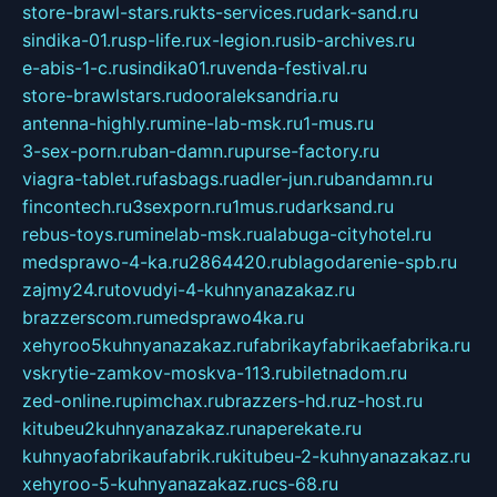
store-brawl-stars.ru
kts-services.ru
dark-sand.ru
sindika-01.ru
sp-life.ru
x-legion.ru
sib-archives.ru
e-abis-1-c.ru
sindika01.ru
venda-festival.ru
store-brawlstars.ru
dooraleksandria.ru
antenna-highly.ru
mine-lab-msk.ru
1-mus.ru
3-sex-porn.ru
ban-damn.ru
purse-factory.ru
viagra-tablet.ru
fasbags.ru
adler-jun.ru
bandamn.ru
fincontech.ru
3sexporn.ru
1mus.ru
darksand.ru
rebus-toys.ru
minelab-msk.ru
alabuga-cityhotel.ru
medsprawo-4-ka.ru
2864420.ru
blagodarenie-spb.ru
zajmy24.ru
tovudyi-4-kuhnyanazakaz.ru
brazzerscom.ru
medsprawo4ka.ru
xehyroo5kuhnyanazakaz.ru
fabrikayfabrikaefabrika.ru
vskrytie-zamkov-moskva-113.ru
biletnadom.ru
zed-online.ru
pimchax.ru
brazzers-hd.ru
z-host.ru
kitubeu2kuhnyanazakaz.ru
naperekate.ru
kuhnyaofabrikaufabrik.ru
kitubeu-2-kuhnyanazakaz.ru
xehyroo-5-kuhnyanazakaz.ru
cs-68.ru