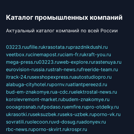
Каталог промышленных компаний
Актуальный каталог компаний по всей России
03223.ru
ufille.ru
krasotata.ru
prazdnikdushi.ru
veetbox.ru
cinemapost.ru
ciam-fr.ru
kraft-you.ru
mega-press.ru
03223.ru
web-explore.ru
rastenuya.ru
eurovision-russia.ru
strah-news.ru
freeride-team.ru
itrack-24.ru
sexshopexpress.ru
autostudiopro.ru
alabuga-cityhotel.ru
pornv.ru
atlantpereezd.ru
bud-em-znakomye.ru
a-cdc.ru
elektrostal-news.ru
korolevremont-market.ru
budem-znakomye.ru
oooagrosnab.ru
fpodaso.ru
emfire.ru
pro-otdelky.ru
ukrasotki.ru
seksuzbek.ru
seks-uzbek.ru
porno-vk.ru
sovratili.ru
olecoon.ru
vd-dosug.ru
adonyev.ru
rbc-news.ru
porno-skvirt.ru
krospr.ru