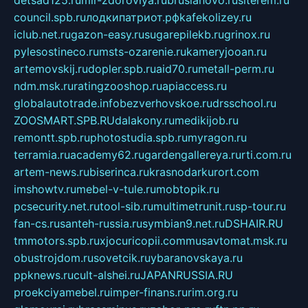
council.spb.ru
лодкипатриот.рф
kafekolizey.ru
iclub.net.ru
gazon-easy.ru
sugarepilekb.ru
grinox.ru
pylesostineco.ru
msts-ozarenie.ru
kameryjooan.ru
artemovskij.ru
dopler.spb.ru
aid70.ru
metall-perm.ru
ndm.msk.ru
ratingzooshop.ru
apiaccess.ru
globalautotrade.info
bezverhovskoe.ru
drsschool.ru
ZOOSMART.SPB.RU
dalakony.ru
medikijob.ru
remontt.spb.ru
photostudia.spb.ru
myragon.ru
terramia.ru
academy62.ru
gardengallereya.ru
rti.com.ru
artem-news.ru
biserinca.ru
krasnodarkurort.com
imshowtv.ru
mebel-v-tule.ru
mobtopik.ru
pcsecurity.net.ru
tool-sib.ru
multimetrunit.ru
sp-tour.ru
fan-cs.ru
santeh-russia.ru
symbian9.net.ru
DSHAIR.RU
tmmotors.spb.ru
xjocuricopii.com
musavtomat.msk.ru
obustrojdom.ru
sovetcik.ru
ybaranovskaya.ru
ppknews.ru
cult-alshei.ru
JAPANRUSSIA.RU
proekciyamebel.ru
imper-finans.ru
rim.org.ru