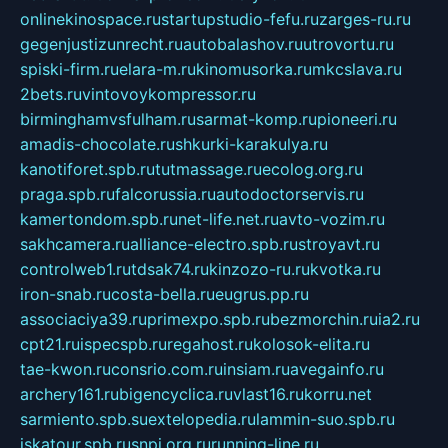
onlinekinospace.ru
startupstudio-fefu.ru
zarges-ru.ru
gegenjustizunrecht.ru
autobalashov.ru
utrovortu.ru
spiski-firm.ru
elara-m.ru
kinomusorka.ru
mkcslava.ru
2bets.ru
vintovoykompressor.ru
birminghamvsfulham.ru
sarmat-komp.ru
pioneeri.ru
amadis-chocolate.ru
shkurki-karakulya.ru
kanotiforet.spb.ru
tutmassage.ru
ecolog.org.ru
praga.spb.ru
falcorussia.ru
autodoctorservis.ru
kamertondom.spb.ru
net-life.net.ru
avto-vozim.ru
sakhcamera.ru
alliance-electro.spb.ru
stroyavt.ru
controlweb1.ru
tdsak74.ru
kinzozo-ru.ru
kvotka.ru
iron-snab.ru
costa-bella.ru
eugrus.pp.ru
associaciya39.ru
primexpo.spb.ru
bezmorchin.ru
ia2.ru
cpt21.ru
ispecspb.ru
regahost.ru
kolosok-elita.ru
tae-kwon.ru
consrio.com.ru
insiam.ru
avegainfo.ru
archery161.ru
bigencyclica.ru
vlast16.ru
korru.net
sarmiento.spb.su
extelopedia.ru
lammin-suo.spb.ru
iskatour.spb.ru
snpi.org.ru
running-line.ru