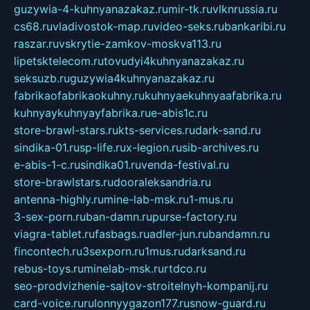
guzywia-4-kuhnyanazakaz.ru
mir-tk.ru
vlknrussia.ru
cs68.ru
vladivostok-map.ru
video-seks.ru
bankaribi.ru
raszar.ru
vskrytie-zamkov-moskva113.ru
lipetsktelecom.ru
tovudyi4kuhnyanazakaz.ru
seksuzb.ru
guzywia4kuhnyanazakaz.ru
fabrikaofabrikaokuhny.ru
kuhnyaekuhnyaafabrika.ru
kuhnyaykuhnyayfabrika.ru
e-abis1c.ru
store-brawl-stars.ru
kts-services.ru
dark-sand.ru
sindika-01.ru
sp-life.ru
x-legion.ru
sib-archives.ru
e-abis-1-c.ru
sindika01.ru
venda-festival.ru
store-brawlstars.ru
dooraleksandria.ru
antenna-highly.ru
mine-lab-msk.ru
1-mus.ru
3-sex-porn.ru
ban-damn.ru
purse-factory.ru
viagra-tablet.ru
fasbags.ru
adler-jun.ru
bandamn.ru
fincontech.ru
3sexporn.ru
1mus.ru
darksand.ru
rebus-toys.ru
minelab-msk.ru
rtdco.ru
seo-prodvizhenie-sajtov-stroitelnyh-kompanij.ru
card-voice.ru
rulonnyygazon177.ru
snow-guard.ru