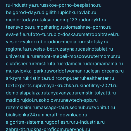
ru-industriya.ru
russkoe-porno-besplatno.ru
belgorod-day.ru
digilith.ru
pichkurovlab.ru
medic-today.ru
taksu.ru
comp123.ru
don-ykt.ru
teensvoice.ru
imgsharing.ru
domashnee-porno.ru
eva-elfie.ru
foto-tur.ru
biz-doska.ru
metropoltravel.ru
veslo-i-yakor.ru
borodino-media.ru
rostotsky.ru
regionufa.ru
weiss-bet.ru
zaryna.ru
casinotablet.ru
universalia.ru
remont-mebeli-moscow.ru
termomur.ru
clubfisher.ru
remstirufa.ru
erdamchi.ru
doramamama.ru
muraviovka-park.ru
worldofwoman.ru
clean-dreams.ru
arkrym.ru
kristinita.ru
dircomputer.ru
healthenter.ru
textexperts.ru
pivnaya-kruzhka.ru
kinofilmy-2021.ru
demolalapaluza.ru
tanyavanya.ru
remstir-tolyatti.ru
msdip.ru
jdol.ru
sokolovr.ru
newtech-spb.ru
rezemkleim.ru
massage-tai.ru
seonub.ru
zvonitut.ru
biolisichka24.ru
mncraft-download.ru
algoritm-sistema.ru
godflesh.ru
ru-industria.ru
zebra-tlt.ru
okna-proficom.ru
erynok.ru