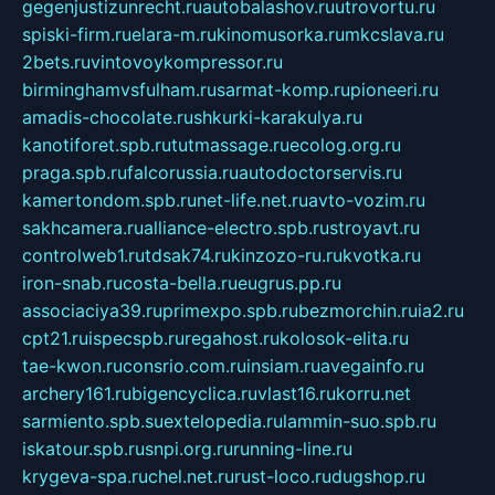
gegenjustizunrecht.ru
autobalashov.ru
utrovortu.ru
spiski-firm.ru
elara-m.ru
kinomusorka.ru
mkcslava.ru
2bets.ru
vintovoykompressor.ru
birminghamvsfulham.ru
sarmat-komp.ru
pioneeri.ru
amadis-chocolate.ru
shkurki-karakulya.ru
kanotiforet.spb.ru
tutmassage.ru
ecolog.org.ru
praga.spb.ru
falcorussia.ru
autodoctorservis.ru
kamertondom.spb.ru
net-life.net.ru
avto-vozim.ru
sakhcamera.ru
alliance-electro.spb.ru
stroyavt.ru
controlweb1.ru
tdsak74.ru
kinzozo-ru.ru
kvotka.ru
iron-snab.ru
costa-bella.ru
eugrus.pp.ru
associaciya39.ru
primexpo.spb.ru
bezmorchin.ru
ia2.ru
cpt21.ru
ispecspb.ru
regahost.ru
kolosok-elita.ru
tae-kwon.ru
consrio.com.ru
insiam.ru
avegainfo.ru
archery161.ru
bigencyclica.ru
vlast16.ru
korru.net
sarmiento.spb.su
extelopedia.ru
lammin-suo.spb.ru
iskatour.spb.ru
snpi.org.ru
running-line.ru
krygeva-spa.ru
chel.net.ru
rust-loco.ru
dugshop.ru