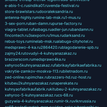
e-abis-1-c.ru
sindika01.ru
venda-festival.ru
store-brawlstars.ru
dooraleksandria.ru
antenna-highly.ru
mine-lab-msk.ru
1-mus.ru
3-sex-porn.ru
ban-damn.ru
purse-factory.ru
viagra-tablet.ru
fasbags.ru
adler-jun.ru
bandamn.ru
fincontech.ru
3sexporn.ru
1mus.ru
darksand.ru
rebus-toys.ru
minelab-msk.ru
alabuga-cityhotel.ru
medsprawo-4-ka.ru
2864420.ru
blagodarenie-spb.ru
zajmy24.ru
tovudyi-4-kuhnyanazakaz.ru
brazzerscom.ru
medsprawo4ka.ru
xehyroo5kuhnyanazakaz.ru
fabrikayfabrikaefabrika.ru
vskrytie-zamkov-moskva-113.ru
biletnadom.ru
zed-online.ru
pimchax.ru
brazzers-hd.ru
z-host.ru
kitubeu2kuhnyanazakaz.ru
naperekate.ru
kuhnyaofabrikaufabrik.ru
kitubeu-2-kuhnyanazakaz.ru
xehyroo-5-kuhnyanazakaz.ru
cs-68.ru
guzywia-4-kuhnyanazakaz.ru
mir-tk.ru
vlknrussia.ru