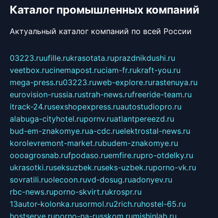
Каталог промышленных компаний
Актуальный каталог компаний по всей России
03223.ru
ufille.ru
krasotata.ru
prazdnikdushi.ru
veetbox.ru
cinemapost.ru
ciam-fr.ru
kraft-you.ru
mega-press.ru
03223.ru
web-explore.ru
rastenuya.ru
eurovision-russia.ru
strah-news.ru
freeride-team.ru
itrack-24.ru
sexshopexpress.ru
autostudiopro.ru
alabuga-cityhotel.ru
pornv.ru
atlantpereezd.ru
bud-em-znakomye.ru
a-cdc.ru
elektrostal-news.ru
korolevremont-market.ru
budem-znakomye.ru
oooagrosnab.ru
fpodaso.ru
emfire.ru
pro-otdelky.ru
ukrasotki.ru
seksuzbek.ru
seks-uzbek.ru
porno-vk.ru
sovratili.ru
olecoon.ru
vd-dosug.ru
adonyev.ru
rbc-news.ru
porno-skvirt.ru
krospr.ru
13autor-kolonka.ru
sormol.ru
2rich.ru
hostel-65.ru
hostserve.ru
porno-na-russkom.ru
mishinlab.ru