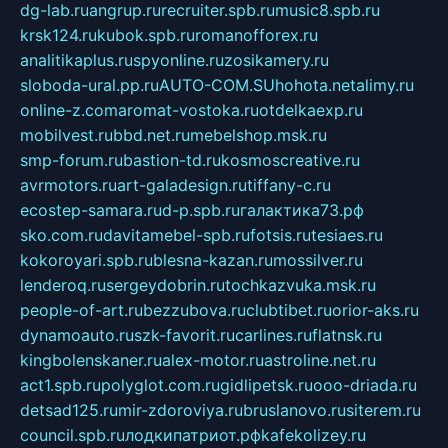
dg-lab.ru
angrup.ru
recruiter.spb.ru
music8.spb.ru
krsk124.ru
kubok.spb.ru
romanofforex.ru
analitikaplus.ru
spyonline.ru
zosikamery.ru
sloboda-ural.pp.ru
AUTO-COM.SU
hohota.net
alimy.ru
online-z.com
aromat-vostoka.ru
otdelkaexp.ru
mobilvest.ru
bbd.net.ru
mebelshop.msk.ru
smp-forum.ru
bastion-td.ru
kosmoscreative.ru
avrmotors.ru
art-galadesign.ru
tiffany-c.ru
ecostep-samara.ru
d-p.spb.ru
галактика73.рф
sko.com.ru
davitamebel-spb.ru
fotsis.ru
tesiaes.ru
kokoroyari.spb.ru
blesna-kazan.ru
mossilver.ru
lenderoq.ru
sergeydobrin.ru
tochkazvuka.msk.ru
people-of-art.ru
bezzubova.ru
clubtibet.ru
orior-aks.ru
dynamoauto.ru
szk-favorit.ru
carlines.ru
flatnsk.ru
kingbolenskaner.ru
alex-motor.ru
astroline.net.ru
act1.spb.ru
polyglot.com.ru
gidlipetsk.ru
ooo-driada.ru
detsad125.ru
mir-zdoroviya.ru
bruslanovo.ru
siterem.ru
council.spb.ru
лодкипатриот.рф
kafekolizey.ru