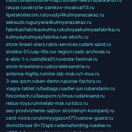
cs68.ru
vladivostok-map.ru
video-seks.ru
bankaribi.ru
raszar.ru
vskrytie-zamkov-moskva113.ru
lipetsktelecom.ru
tovudyi4kuhnyanazakaz.ru
seksuzb.ru
guzywia4kuhnyanazakaz.ru
fabrikaofabrikaokuhny.ru
kuhnyaekuhnyaafabrika.ru
kuhnyaykuhnyayfabrika.ru
e-abis1c.ru
store-brawl-stars.ru
kts-services.ru
dark-sand.ru
sindika-01.ru
sp-life.ru
x-legion.ru
sib-archives.ru
e-abis-1-c.ru
sindika01.ru
venda-festival.ru
store-brawlstars.ru
dooraleksandria.ru
antenna-highly.ru
mine-lab-msk.ru
1-mus.ru
3-sex-porn.ru
ban-damn.ru
purse-factory.ru
viagra-tablet.ru
fasbags.ru
adler-jun.ru
bandamn.ru
fincontech.ru
3sexporn.ru
1mus.ru
darksand.ru
rebus-toys.ru
minelab-msk.ru
rtdco.ru
seo-prodvizhenie-sajtov-stroitelnyh-kompanij.ru
card-voice.ru
rulonnyygazon177.ru
snow-guard.ru
domizbrusa-9x12spb.ru
demaholding.ru
aalse.ru