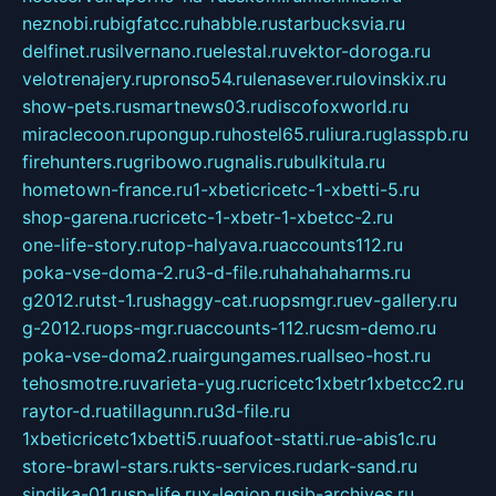
neznobi.ru
bigfatcc.ru
habble.ru
starbucksvia.ru
delfinet.ru
silvernano.ru
elestal.ru
vektor-doroga.ru
velotrenajery.ru
pronso54.ru
lenasever.ru
lovinskix.ru
show-pets.ru
smartnews03.ru
discofoxworld.ru
miraclecoon.ru
pongup.ru
hostel65.ru
liura.ru
glasspb.ru
firehunters.ru
gribowo.ru
gnalis.ru
bulkitula.ru
hometown-france.ru
1-xbeticricetc-1-xbetti-5.ru
shop-garena.ru
cricetc-1-xbetr-1-xbetcc-2.ru
one-life-story.ru
top-halyava.ru
accounts112.ru
poka-vse-doma-2.ru
3-d-file.ru
hahahaharms.ru
g2012.ru
tst-1.ru
shaggy-cat.ru
opsmgr.ru
ev-gallery.ru
g-2012.ru
ops-mgr.ru
accounts-112.ru
csm-demo.ru
poka-vse-doma2.ru
airgungames.ru
allseo-host.ru
tehosmotre.ru
varieta-yug.ru
cricetc1xbetr1xbetcc2.ru
raytor-d.ru
atillagunn.ru
3d-file.ru
1xbeticricetc1xbetti5.ru
uafoot-statti.ru
e-abis1c.ru
store-brawl-stars.ru
kts-services.ru
dark-sand.ru
sindika-01.ru
sp-life.ru
x-legion.ru
sib-archives.ru