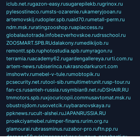
iclub.net.ru
gazon-easy.ru
sugarepilekb.ru
grinox.ru
pylesostineco.ru
msts-ozarenie.ru
kameryjooan.ru
artemovskij.ru
dopler.spb.ru
aid70.ru
metall-perm.ru
ndm.msk.ru
ratingzooshop.ru
apiaccess.ru
globalautotrade.info
bezverhovskoe.ru
drsschool.ru
ZOOSMART.SPB.RU
dalakony.ru
medikijob.ru
remontt.spb.ru
photostudia.spb.ru
myragon.ru
terramia.ru
academy62.ru
gardengallereya.ru
rti.com.ru
artem-news.ru
biserinca.ru
krasnodarkurort.com
imshowtv.ru
mebel-v-tule.ru
mobtopik.ru
pcsecurity.net.ru
tool-sib.ru
multimetrunit.ru
sp-tour.ru
fan-cs.ru
santeh-russia.ru
symbian9.net.ru
DSHAIR.RU
tmmotors.spb.ru
xjocuricopii.com
musavtomat.msk.ru
obustrojdom.ru
sovetcik.ru
ybaranovskaya.ru
ppknews.ru
cult-alshei.ru
JAPANRUSSIA.RU
proekciyamebel.ru
imper-finans.ru
rim.org.ru
glamourai.ru
brassminus.ru
zabor-pro.ru
ftn.pp.ru
dorogoe58.ru
laimengpacker.ru
kuzova-zapchasti.ru