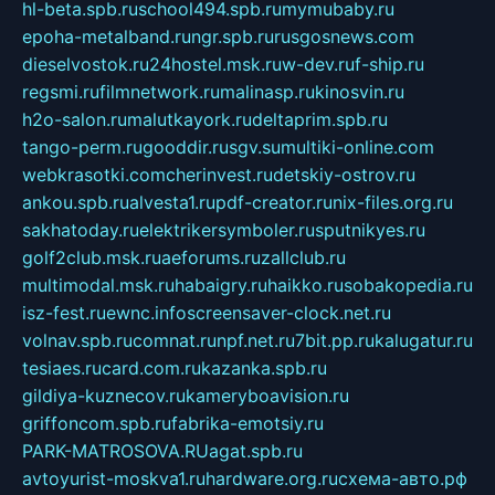
hl-beta.spb.ru
school494.spb.ru
mymubaby.ru
epoha-metalband.ru
ngr.spb.ru
rusgosnews.com
dieselvostok.ru
24hostel.msk.ru
w-dev.ru
f-ship.ru
regsmi.ru
filmnetwork.ru
malinasp.ru
kinosvin.ru
h2o-salon.ru
malutkayork.ru
deltaprim.spb.ru
tango-perm.ru
gooddir.ru
sgv.su
multiki-online.com
webkrasotki.com
cherinvest.ru
detskiy-ostrov.ru
ankou.spb.ru
alvesta1.ru
pdf-creator.ru
nix-files.org.ru
sakhatoday.ru
elektrikersymboler.ru
sputnikyes.ru
golf2club.msk.ru
aeforums.ru
zallclub.ru
multimodal.msk.ru
habaigry.ru
haikko.ru
sobakopedia.ru
isz-fest.ru
ewnc.info
screensaver-clock.net.ru
volnav.spb.ru
comnat.ru
npf.net.ru
7bit.pp.ru
kalugatur.ru
tesiaes.ru
card.com.ru
kazanka.spb.ru
gildiya-kuznecov.ru
kameryboavision.ru
griffoncom.spb.ru
fabrika-emotsiy.ru
PARK-MATROSOVA.RU
agat.spb.ru
avtoyurist-moskva1.ru
hardware.org.ru
схема-авто.рф