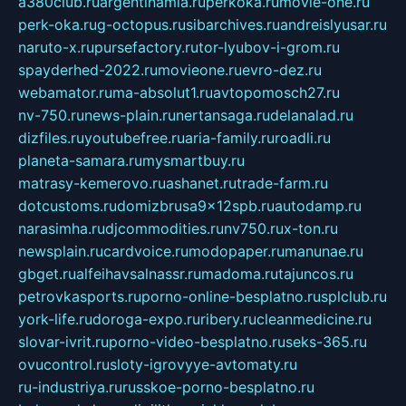
a380club.ru
argentinamia.ru
perkoka.ru
movie-one.ru
perk-oka.ru
g-octopus.ru
sibarchives.ru
andreislyusar.ru
naruto-x.ru
pursefactory.ru
tor-lyubov-i-grom.ru
spayderhed-2022.ru
movieone.ru
evro-dez.ru
webamator.ru
ma-absolut1.ru
avtopomosch27.ru
nv-750.ru
news-plain.ru
nertansaga.ru
delanalad.ru
dizfiles.ru
youtubefree.ru
aria-family.ru
roadli.ru
planeta-samara.ru
mysmartbuy.ru
matrasy-kemerovo.ru
ashanet.ru
trade-farm.ru
dotcustoms.ru
domizbrusa9x12spb.ru
autodamp.ru
narasimha.ru
djcommodities.ru
nv750.ru
x-ton.ru
newsplain.ru
cardvoice.ru
modopaper.ru
manunae.ru
gbget.ru
alfeihavsalnassr.ru
madoma.ru
tajuncos.ru
petrovkasports.ru
porno-online-besplatno.ru
splclub.ru
york-life.ru
doroga-expo.ru
ribery.ru
cleanmedicine.ru
slovar-ivrit.ru
porno-video-besplatno.ru
seks-365.ru
ovucontrol.ru
sloty-igrovyye-avtomaty.ru
ru-industriya.ru
russkoe-porno-besplatno.ru