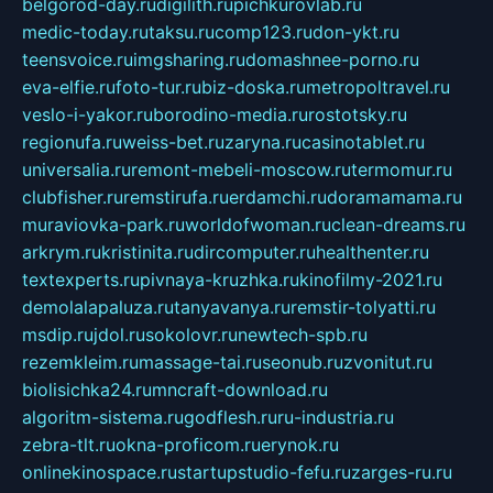
belgorod-day.ru
digilith.ru
pichkurovlab.ru
medic-today.ru
taksu.ru
comp123.ru
don-ykt.ru
teensvoice.ru
imgsharing.ru
domashnee-porno.ru
eva-elfie.ru
foto-tur.ru
biz-doska.ru
metropoltravel.ru
veslo-i-yakor.ru
borodino-media.ru
rostotsky.ru
regionufa.ru
weiss-bet.ru
zaryna.ru
casinotablet.ru
universalia.ru
remont-mebeli-moscow.ru
termomur.ru
clubfisher.ru
remstirufa.ru
erdamchi.ru
doramamama.ru
muraviovka-park.ru
worldofwoman.ru
clean-dreams.ru
arkrym.ru
kristinita.ru
dircomputer.ru
healthenter.ru
textexperts.ru
pivnaya-kruzhka.ru
kinofilmy-2021.ru
demolalapaluza.ru
tanyavanya.ru
remstir-tolyatti.ru
msdip.ru
jdol.ru
sokolovr.ru
newtech-spb.ru
rezemkleim.ru
massage-tai.ru
seonub.ru
zvonitut.ru
biolisichka24.ru
mncraft-download.ru
algoritm-sistema.ru
godflesh.ru
ru-industria.ru
zebra-tlt.ru
okna-proficom.ru
erynok.ru
onlinekinospace.ru
startupstudio-fefu.ru
zarges-ru.ru