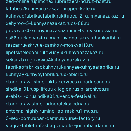
zed-online.ru
pimchax.ru
brazzers-hd.ru
z-host.ru
kitubeu2kuhnyanazakaz.ru
naperekate.ru
kuhnyaofabrikaufabrik.ru
kitubeu-2-kuhnyanazakaz.ru
xehyroo-5-kuhnyanazakaz.ru
cs-68.ru
guzywia-4-kuhnyanazakaz.ru
mir-tk.ru
vlknrussia.ru
cs68.ru
vladivostok-map.ru
video-seks.ru
bankaribi.ru
raszar.ru
vskrytie-zamkov-moskva113.ru
lipetsktelecom.ru
tovudyi4kuhnyanazakaz.ru
seksuzb.ru
guzywia4kuhnyanazakaz.ru
fabrikaofabrikaokuhny.ru
kuhnyaekuhnyaafabrika.ru
kuhnyaykuhnyayfabrika.ru
e-abis1c.ru
store-brawl-stars.ru
kts-services.ru
dark-sand.ru
sindika-01.ru
sp-life.ru
x-legion.ru
sib-archives.ru
e-abis-1-c.ru
sindika01.ru
venda-festival.ru
store-brawlstars.ru
dooraleksandria.ru
antenna-highly.ru
mine-lab-msk.ru
1-mus.ru
3-sex-porn.ru
ban-damn.ru
purse-factory.ru
viagra-tablet.ru
fasbags.ru
adler-jun.ru
bandamn.ru