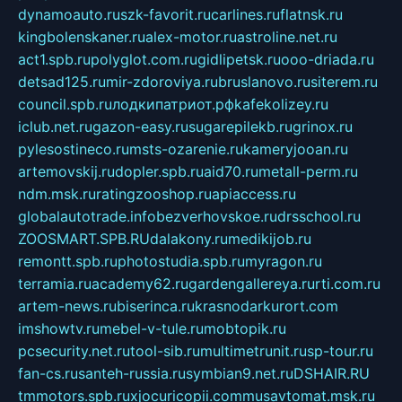
dynamoauto.ru
szk-favorit.ru
carlines.ru
flatnsk.ru
kingbolenskaner.ru
alex-motor.ru
astroline.net.ru
act1.spb.ru
polyglot.com.ru
gidlipetsk.ru
ooo-driada.ru
detsad125.ru
mir-zdoroviya.ru
bruslanovo.ru
siterem.ru
council.spb.ru
лодкипатриот.рф
kafekolizey.ru
iclub.net.ru
gazon-easy.ru
sugarepilekb.ru
grinox.ru
pylesostineco.ru
msts-ozarenie.ru
kameryjooan.ru
artemovskij.ru
dopler.spb.ru
aid70.ru
metall-perm.ru
ndm.msk.ru
ratingzooshop.ru
apiaccess.ru
globalautotrade.info
bezverhovskoe.ru
drsschool.ru
ZOOSMART.SPB.RU
dalakony.ru
medikijob.ru
remontt.spb.ru
photostudia.spb.ru
myragon.ru
terramia.ru
academy62.ru
gardengallereya.ru
rti.com.ru
artem-news.ru
biserinca.ru
krasnodarkurort.com
imshowtv.ru
mebel-v-tule.ru
mobtopik.ru
pcsecurity.net.ru
tool-sib.ru
multimetrunit.ru
sp-tour.ru
fan-cs.ru
santeh-russia.ru
symbian9.net.ru
DSHAIR.RU
tmmotors.spb.ru
xjocuricopii.com
musavtomat.msk.ru