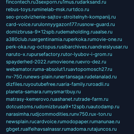
fincontech.ru
3sexporn.ru
1mus.ru
darksand.ru
rebus-toys.ru
minelab-msk.ru
rtdco.ru
seo-prodvizhenie-sajtov-stroitelnyh-kompanij.ru
card-voice.ru
rulonnyygazon177.ru
snow-guard.ru
domizbrusa-9x12spb.ru
demaholding.ru
aalse.ru
a380club.ru
argentinamia.ru
perkoka.ru
movie-one.ru
perk-oka.ru
g-octopus.ru
sibarchives.ru
andreislyusar.ru
naruto-x.ru
pursefactory.ru
tor-lyubov-i-grom.ru
spayderhed-2022.ru
movieone.ru
evro-dez.ru
webamator.ru
ma-absolut1.ru
avtopomosch27.ru
nv-750.ru
news-plain.ru
nertansaga.ru
delanalad.ru
dizfiles.ru
youtubefree.ru
aria-family.ru
roadli.ru
planeta-samara.ru
mysmartbuy.ru
matrasy-kemerovo.ru
ashanet.ru
trade-farm.ru
dotcustoms.ru
domizbrusa9x12spb.ru
autodamp.ru
narasimha.ru
djcommodities.ru
nv750.ru
x-ton.ru
newsplain.ru
cardvoice.ru
modopaper.ru
manunae.ru
gbget.ru
alfeihavsalnassr.ru
madoma.ru
tajuncos.ru