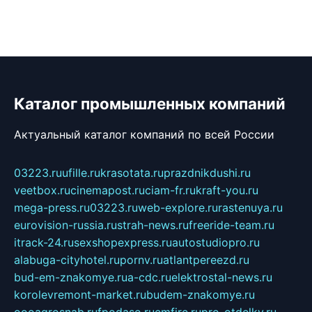
Каталог промышленных компаний
Актуальный каталог компаний по всей России
03223.ru
ufille.ru
krasotata.ru
prazdnikdushi.ru
veetbox.ru
cinemapost.ru
ciam-fr.ru
kraft-you.ru
mega-press.ru
03223.ru
web-explore.ru
rastenuya.ru
eurovision-russia.ru
strah-news.ru
freeride-team.ru
itrack-24.ru
sexshopexpress.ru
autostudiopro.ru
alabuga-cityhotel.ru
pornv.ru
atlantpereezd.ru
bud-em-znakomye.ru
a-cdc.ru
elektrostal-news.ru
korolevremont-market.ru
budem-znakomye.ru