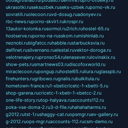
oooagrosnab.ru
fpodaso.ru
emfire.ru
pro-otdelky.ru
ukrasotki.ru
seksuzbek.ru
seks-uzbek.ru
porno-vk.ru
sovratili.ru
olecoon.ru
vd-dosug.ru
adonyev.ru
rbc-news.ru
porno-skvirt.ru
krospr.ru
13autor-kolonka.ru
sormol.ru
2rich.ru
hostel-65.ru
hostserve.ru
porno-na-russkom.ru
mishinlab.ru
neznobi.ru
bigfatcc.ru
habble.ru
starbucksvia.ru
delfinet.ru
silvernano.ru
elestal.ru
vektor-doroga.ru
velotrenajery.ru
pronso54.ru
lenasever.ru
lovinskix.ru
show-pets.ru
smartnews03.ru
discofoxworld.ru
miraclecoon.ru
pongup.ru
hostel65.ru
liura.ru
glasspb.ru
firehunters.ru
gribowo.ru
gnalis.ru
bulkitula.ru
hometown-france.ru
1-xbeticricetc-1-xbetti-5.ru
shop-garena.ru
cricetc-1-xbetr-1-xbetcc-2.ru
one-life-story.ru
top-halyava.ru
accounts112.ru
poka-vse-doma-2.ru
3-d-file.ru
hahahaharms.ru
g2012.ru
tst-1.ru
shaggy-cat.ru
opsmgr.ru
ev-gallery.ru
g-2012.ru
ops-mgr.ru
accounts-112.ru
csm-demo.ru