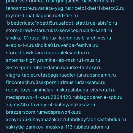
poka-vse-doma2.ru
airgungames.ru
allseo-host.ru
tehosmotre.ru
varieta-yug.ru
cricetc1xbetr1xbetcc2.ru
raytor-d.ru
atillagunn.ru
3d-file.ru
1xbeticricetc1xbetti5.ru
uafoot-statti.ru
e-abis1c.ru
store-brawl-stars.ru
kts-services.ru
dark-sand.ru
sindika-01.ru
sp-life.ru
x-legion.ru
sib-archives.ru
e-abis-1-c.ru
sindika01.ru
venda-festival.ru
store-brawlstars.ru
dooraleksandria.ru
antenna-highly.ru
mine-lab-msk.ru
1-mus.ru
3-sex-porn.ru
ban-damn.ru
purse-factory.ru
viagra-tablet.ru
fasbags.ru
adler-jun.ru
bandamn.ru
fincontech.ru
3sexporn.ru
1mus.ru
darksand.ru
rebus-toys.ru
minelab-msk.ru
alabuga-cityhotel.ru
medsprawo-4-ka.ru
2864420.ru
blagodarenie-spb.ru
zajmy24.ru
tovudyi-4-kuhnyanazakaz.ru
brazzerscom.ru
medsprawo4ka.ru
xehyroo5kuhnyanazakaz.ru
fabrikayfabrikaefabrika.ru
vskrytie-zamkov-moskva-113.ru
biletnadom.ru