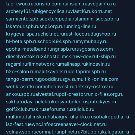
tae-kwon.ru
consrio.com.ru
insiam.ru
avegainfo.ru
archery161.ru
bigencyclica.ru
vlast16.ru
korru.net
sarmiento.spb.su
extelopedia.ru
lammin-suo.spb.ru
iskatour.spb.ru
snpi.org.ru
running-line.ru
krygeva-spa.ru
chel.net.ru
rust-loco.ru
dugshop.ru
hl-beta.spb.ru
school494.spb.ru
mymubaby.ru
epoha-metalband.ru
ngr.spb.ru
rusgosnews.com
dieselvostok.ru
24hostel.msk.ru
w-dev.ru
f-ship.ru
regsmi.ru
filmnetwork.ru
malinasp.ru
kinosvin.ru
h2o-salon.ru
malutkayork.ru
deltaprim.spb.ru
tango-perm.ru
gooddir.ru
sgv.su
multiki-online.com
webkrasotki.com
cherinvest.ru
detskiy-ostrov.ru
ankou.spb.ru
alvesta1.ru
pdf-creator.ru
nix-files.org.ru
sakhatoday.ru
elektrikersymboler.ru
sputnikyes.ru
golf2club.msk.ru
aeforums.ru
zallclub.ru
multimodal.msk.ru
habaigry.ru
haikko.ru
sobakopedia.ru
isz-fest.ru
ewnc.info
screensaver-clock.net.ru
volnav.spb.ru
comnat.ru
npf.net.ru
7bit.pp.ru
kalugatur.ru