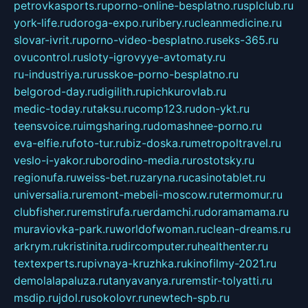
petrovkasports.ru
porno-online-besplatno.ru
splclub.ru
york-life.ru
doroga-expo.ru
ribery.ru
cleanmedicine.ru
slovar-ivrit.ru
porno-video-besplatno.ru
seks-365.ru
ovucontrol.ru
sloty-igrovyye-avtomaty.ru
ru-industriya.ru
russkoe-porno-besplatno.ru
belgorod-day.ru
digilith.ru
pichkurovlab.ru
medic-today.ru
taksu.ru
comp123.ru
don-ykt.ru
teensvoice.ru
imgsharing.ru
domashnee-porno.ru
eva-elfie.ru
foto-tur.ru
biz-doska.ru
metropoltravel.ru
veslo-i-yakor.ru
borodino-media.ru
rostotsky.ru
regionufa.ru
weiss-bet.ru
zaryna.ru
casinotablet.ru
universalia.ru
remont-mebeli-moscow.ru
termomur.ru
clubfisher.ru
remstirufa.ru
erdamchi.ru
doramamama.ru
muraviovka-park.ru
worldofwoman.ru
clean-dreams.ru
arkrym.ru
kristinita.ru
dircomputer.ru
healthenter.ru
textexperts.ru
pivnaya-kruzhka.ru
kinofilmy-2021.ru
demolalapaluza.ru
tanyavanya.ru
remstir-tolyatti.ru
msdip.ru
jdol.ru
sokolovr.ru
newtech-spb.ru