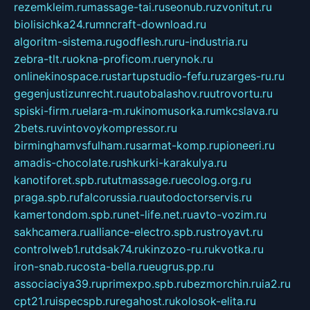
rezemkleim.ru
massage-tai.ru
seonub.ru
zvonitut.ru
biolisichka24.ru
mncraft-download.ru
algoritm-sistema.ru
godflesh.ru
ru-industria.ru
zebra-tlt.ru
okna-proficom.ru
erynok.ru
onlinekinospace.ru
startupstudio-fefu.ru
zarges-ru.ru
gegenjustizunrecht.ru
autobalashov.ru
utrovortu.ru
spiski-firm.ru
elara-m.ru
kinomusorka.ru
mkcslava.ru
2bets.ru
vintovoykompressor.ru
birminghamvsfulham.ru
sarmat-komp.ru
pioneeri.ru
amadis-chocolate.ru
shkurki-karakulya.ru
kanotiforet.spb.ru
tutmassage.ru
ecolog.org.ru
praga.spb.ru
falcorussia.ru
autodoctorservis.ru
kamertondom.spb.ru
net-life.net.ru
avto-vozim.ru
sakhcamera.ru
alliance-electro.spb.ru
stroyavt.ru
controlweb1.ru
tdsak74.ru
kinzozo-ru.ru
kvotka.ru
iron-snab.ru
costa-bella.ru
eugrus.pp.ru
associaciya39.ru
primexpo.spb.ru
bezmorchin.ru
ia2.ru
cpt21.ru
ispecspb.ru
regahost.ru
kolosok-elita.ru