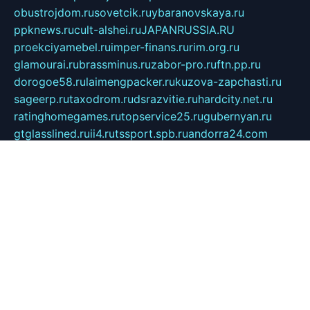
obustrojdom.ru
sovetcik.ru
ybaranovskaya.ru
ppknews.ru
cult-alshei.ru
JAPANRUSSIA.RU
proekciyamebel.ru
imper-finans.ru
rim.org.ru
glamourai.ru
brassminus.ru
zabor-pro.ru
ftn.pp.ru
dorogoe58.ru
laimengpacker.ru
kuzova-zapchasti.ru
sageerp.ru
taxodrom.ru
dsrazvitie.ru
hardcity.net.ru
ratinghomegames.ru
topservice25.ru
gubernyan.ru
gtglasslined.ru
ii4.ru
tssport.spb.ru
andorra24.com
blackwallstreet.ru
oboimos.ru
optim-doors.com.ru
ikuch.ru
nycr.org.ru
npa21.ru
vremya-ch.spb.ru
desert000.ru
ivtorgi.ru
ifiori.ru
catalog-statei.ru
dcv.org.ru
spetsmaster174.ru
ipkameryhiseeu.ru
dum26.ru
ruspol.spb.ru
fr-opendp.ru
kam-solnyshko.ru
cheyenne-arapaho.ru
sevzapmetal.spb.ru
ted-lapidus.spb.ru
parasite-eliminator.ru
sigma-complete.ru
modernworld.ru
dama-moda.ru
eholot-group.ru
sk-nvkz.ru
DRONGOLD.RU
democratia2.ru
i-farmer.ru
mass-sport.org