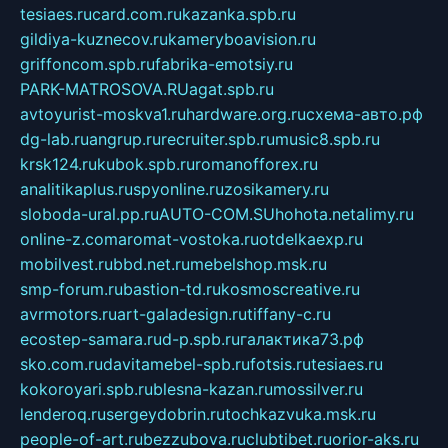
tesiaes.ru
card.com.ru
kazanka.spb.ru
gildiya-kuznecov.ru
kameryboavision.ru
griffoncom.spb.ru
fabrika-emotsiy.ru
PARK-MATROSOVA.RU
agat.spb.ru
avtoyurist-moskva1.ru
hardware.org.ru
схема-авто.рф
dg-lab.ru
angrup.ru
recruiter.spb.ru
music8.spb.ru
krsk124.ru
kubok.spb.ru
romanofforex.ru
analitikaplus.ru
spyonline.ru
zosikamery.ru
sloboda-ural.pp.ru
AUTO-COM.SU
hohota.net
alimy.ru
online-z.com
aromat-vostoka.ru
otdelkaexp.ru
mobilvest.ru
bbd.net.ru
mebelshop.msk.ru
smp-forum.ru
bastion-td.ru
kosmoscreative.ru
avrmotors.ru
art-galadesign.ru
tiffany-c.ru
ecostep-samara.ru
d-p.spb.ru
галактика73.рф
sko.com.ru
davitamebel-spb.ru
fotsis.ru
tesiaes.ru
kokoroyari.spb.ru
blesna-kazan.ru
mossilver.ru
lenderoq.ru
sergeydobrin.ru
tochkazvuka.msk.ru
people-of-art.ru
bezzubova.ru
clubtibet.ru
orior-aks.ru