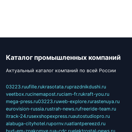
Каталог промышленных компаний
Актуальный каталог компаний по всей России
03223.ru
ufille.ru
krasotata.ru
prazdnikdushi.ru
veetbox.ru
cinemapost.ru
ciam-fr.ru
kraft-you.ru
mega-press.ru
03223.ru
web-explore.ru
rastenuya.ru
eurovision-russia.ru
strah-news.ru
freeride-team.ru
itrack-24.ru
sexshopexpress.ru
autostudiopro.ru
alabuga-cityhotel.ru
pornv.ru
atlantpereezd.ru
bud-em-znakomye.ru
a-cdc.ru
elektrostal-news.ru