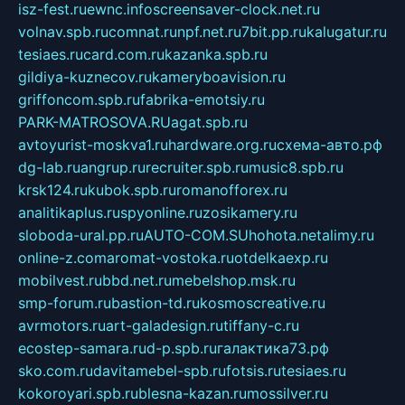
isz-fest.ru
ewnc.info
screensaver-clock.net.ru
volnav.spb.ru
comnat.ru
npf.net.ru
7bit.pp.ru
kalugatur.ru
tesiaes.ru
card.com.ru
kazanka.spb.ru
gildiya-kuznecov.ru
kameryboavision.ru
griffoncom.spb.ru
fabrika-emotsiy.ru
PARK-MATROSOVA.RU
agat.spb.ru
avtoyurist-moskva1.ru
hardware.org.ru
схема-авто.рф
dg-lab.ru
angrup.ru
recruiter.spb.ru
music8.spb.ru
krsk124.ru
kubok.spb.ru
romanofforex.ru
analitikaplus.ru
spyonline.ru
zosikamery.ru
sloboda-ural.pp.ru
AUTO-COM.SU
hohota.net
alimy.ru
online-z.com
aromat-vostoka.ru
otdelkaexp.ru
mobilvest.ru
bbd.net.ru
mebelshop.msk.ru
smp-forum.ru
bastion-td.ru
kosmoscreative.ru
avrmotors.ru
art-galadesign.ru
tiffany-c.ru
ecostep-samara.ru
d-p.spb.ru
галактика73.рф
sko.com.ru
davitamebel-spb.ru
fotsis.ru
tesiaes.ru
kokoroyari.spb.ru
blesna-kazan.ru
mossilver.ru