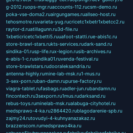
g-2012.ru
ops-mgr.ru
accounts-112.ru
csm-demo.ru
poka-vse-doma2.ru
airgungames.ru
allseo-host.ru
tehosmotre.ru
varieta-yug.ru
cricetc1xbetr1xbetcc2.ru
raytor-d.ru
atillagunn.ru
3d-file.ru
1xbeticricetc1xbetti5.ru
uafoot-statti.ru
e-abis1c.ru
store-brawl-stars.ru
kts-services.ru
dark-sand.ru
sindika-01.ru
sp-life.ru
x-legion.ru
sib-archives.ru
e-abis-1-c.ru
sindika01.ru
venda-festival.ru
store-brawlstars.ru
dooraleksandria.ru
antenna-highly.ru
mine-lab-msk.ru
1-mus.ru
3-sex-porn.ru
ban-damn.ru
purse-factory.ru
viagra-tablet.ru
fasbags.ru
adler-jun.ru
bandamn.ru
fincontech.ru
3sexporn.ru
1mus.ru
darksand.ru
rebus-toys.ru
minelab-msk.ru
alabuga-cityhotel.ru
medsprawo-4-ka.ru
2864420.ru
blagodarenie-spb.ru
zajmy24.ru
tovudyi-4-kuhnyanazakaz.ru
brazzerscom.ru
medsprawo4ka.ru