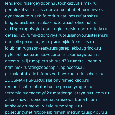
lenderoq.ru
sergeydobrin.ru
tochkazvuka.msk.ru
people-of-art.ru
bezzubova.ru
clubtibet.ru
orior-aks.ru
dynamoauto.ru
szk-favorit.ru
carlines.ru
flatnsk.ru
kingbolenskaner.ru
alex-motor.ru
astroline.net.ru
act1.spb.ru
polyglot.com.ru
gidlipetsk.ru
ooo-driada.ru
detsad125.ru
mir-zdoroviya.ru
bruslanovo.ru
siterem.ru
council.spb.ru
лодкипатриот.рф
kafekolizey.ru
iclub.net.ru
gazon-easy.ru
sugarepilekb.ru
grinox.ru
pylesostineco.ru
msts-ozarenie.ru
kameryjooan.ru
artemovskij.ru
dopler.spb.ru
aid70.ru
metall-perm.ru
ndm.msk.ru
ratingzooshop.ru
apiaccess.ru
globalautotrade.info
bezverhovskoe.ru
drsschool.ru
ZOOSMART.SPB.RU
dalakony.ru
medikijob.ru
remontt.spb.ru
photostudia.spb.ru
myragon.ru
terramia.ru
academy62.ru
gardengallereya.ru
rti.com.ru
artem-news.ru
biserinca.ru
krasnodarkurort.com
imshowtv.ru
mebel-v-tule.ru
mobtopik.ru
pcsecurity.net.ru
tool-sib.ru
multimetrunit.ru
sp-tour.ru