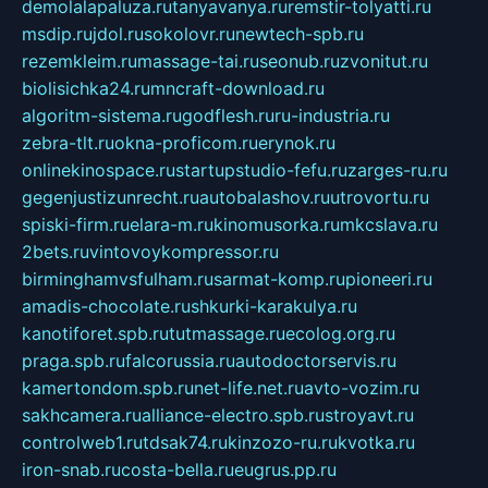
demolalapaluza.ru
tanyavanya.ru
remstir-tolyatti.ru
msdip.ru
jdol.ru
sokolovr.ru
newtech-spb.ru
rezemkleim.ru
massage-tai.ru
seonub.ru
zvonitut.ru
biolisichka24.ru
mncraft-download.ru
algoritm-sistema.ru
godflesh.ru
ru-industria.ru
zebra-tlt.ru
okna-proficom.ru
erynok.ru
onlinekinospace.ru
startupstudio-fefu.ru
zarges-ru.ru
gegenjustizunrecht.ru
autobalashov.ru
utrovortu.ru
spiski-firm.ru
elara-m.ru
kinomusorka.ru
mkcslava.ru
2bets.ru
vintovoykompressor.ru
birminghamvsfulham.ru
sarmat-komp.ru
pioneeri.ru
amadis-chocolate.ru
shkurki-karakulya.ru
kanotiforet.spb.ru
tutmassage.ru
ecolog.org.ru
praga.spb.ru
falcorussia.ru
autodoctorservis.ru
kamertondom.spb.ru
net-life.net.ru
avto-vozim.ru
sakhcamera.ru
alliance-electro.spb.ru
stroyavt.ru
controlweb1.ru
tdsak74.ru
kinzozo-ru.ru
kvotka.ru
iron-snab.ru
costa-bella.ru
eugrus.pp.ru