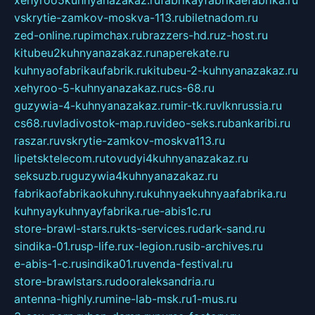
xehyroo5kuhnyanazakaz.ru
fabrikayfabrikaefabrika.ru
vskrytie-zamkov-moskva-113.ru
biletnadom.ru
zed-online.ru
pimchax.ru
brazzers-hd.ru
z-host.ru
kitubeu2kuhnyanazakaz.ru
naperekate.ru
kuhnyaofabrikaufabrik.ru
kitubeu-2-kuhnyanazakaz.ru
xehyroo-5-kuhnyanazakaz.ru
cs-68.ru
guzywia-4-kuhnyanazakaz.ru
mir-tk.ru
vlknrussia.ru
cs68.ru
vladivostok-map.ru
video-seks.ru
bankaribi.ru
raszar.ru
vskrytie-zamkov-moskva113.ru
lipetsktelecom.ru
tovudyi4kuhnyanazakaz.ru
seksuzb.ru
guzywia4kuhnyanazakaz.ru
fabrikaofabrikaokuhny.ru
kuhnyaekuhnyaafabrika.ru
kuhnyaykuhnyayfabrika.ru
e-abis1c.ru
store-brawl-stars.ru
kts-services.ru
dark-sand.ru
sindika-01.ru
sp-life.ru
x-legion.ru
sib-archives.ru
e-abis-1-c.ru
sindika01.ru
venda-festival.ru
store-brawlstars.ru
dooraleksandria.ru
antenna-highly.ru
mine-lab-msk.ru
1-mus.ru