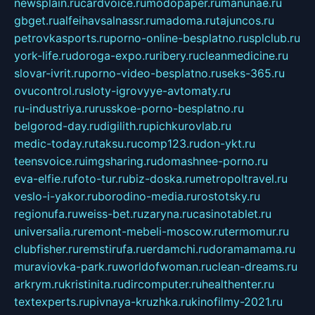
newsplain.ru
cardvoice.ru
modopaper.ru
manunae.ru
gbget.ru
alfeihavsalnassr.ru
madoma.ru
tajuncos.ru
petrovkasports.ru
porno-online-besplatno.ru
splclub.ru
york-life.ru
doroga-expo.ru
ribery.ru
cleanmedicine.ru
slovar-ivrit.ru
porno-video-besplatno.ru
seks-365.ru
ovucontrol.ru
sloty-igrovyye-avtomaty.ru
ru-industriya.ru
russkoe-porno-besplatno.ru
belgorod-day.ru
digilith.ru
pichkurovlab.ru
medic-today.ru
taksu.ru
comp123.ru
don-ykt.ru
teensvoice.ru
imgsharing.ru
domashnee-porno.ru
eva-elfie.ru
foto-tur.ru
biz-doska.ru
metropoltravel.ru
veslo-i-yakor.ru
borodino-media.ru
rostotsky.ru
regionufa.ru
weiss-bet.ru
zaryna.ru
casinotablet.ru
universalia.ru
remont-mebeli-moscow.ru
termomur.ru
clubfisher.ru
remstirufa.ru
erdamchi.ru
doramamama.ru
muraviovka-park.ru
worldofwoman.ru
clean-dreams.ru
arkrym.ru
kristinita.ru
dircomputer.ru
healthenter.ru
textexperts.ru
pivnaya-kruzhka.ru
kinofilmy-2021.ru