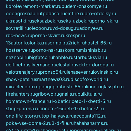
korolevremont-market.ru
budem-znakomye.ru
oooagrosnab.ru
fpodaso.ru
emfire.ru
pro-otdelky.ru
ukrasotki.ru
seksuzbek.ru
seks-uzbek.ru
porno-vk.ru
sovratili.ru
olecoon.ru
vd-dosug.ru
adonyev.ru
rbc-news.ru
porno-skvirt.ru
krospr.ru
13autor-kolonka.ru
sormol.ru
2rich.ru
hostel-65.ru
hostserve.ru
porno-na-russkom.ru
mishinlab.ru
neznobi.ru
bigfatcc.ru
habble.ru
starbucksvia.ru
delfinet.ru
silvernano.ru
elestal.ru
vektor-doroga.ru
velotrenajery.ru
pronso54.ru
lenasever.ru
lovinskix.ru
show-pets.ru
smartnews03.ru
discofoxworld.ru
miraclecoon.ru
pongup.ru
hostel65.ru
liura.ru
glasspb.ru
firehunters.ru
gribowo.ru
gnalis.ru
bulkitula.ru
hometown-france.ru
1-xbeticricetc-1-xbetti-5.ru
shop-garena.ru
cricetc-1-xbetr-1-xbetcc-2.ru
one-life-story.ru
top-halyava.ru
accounts112.ru
poka-vse-doma-2.ru
3-d-file.ru
hahahaharms.ru
g2012.ru
tst-1.ru
shaggy-cat.ru
opsmgr.ru
ev-gallery.ru