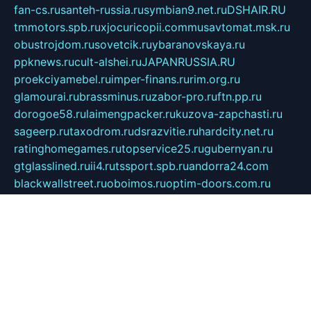
fan-cs.ru
santeh-russia.ru
symbian9.net.ru
DSHAIR.RU
tmmotors.spb.ru
xjocuricopii.com
musavtomat.msk.ru
obustrojdom.ru
sovetcik.ru
ybaranovskaya.ru
ppknews.ru
cult-alshei.ru
JAPANRUSSIA.RU
proekciyamebel.ru
imper-finans.ru
rim.org.ru
glamourai.ru
brassminus.ru
zabor-pro.ru
ftn.pp.ru
dorogoe58.ru
laimengpacker.ru
kuzova-zapchasti.ru
sageerp.ru
taxodrom.ru
dsrazvitie.ru
hardcity.net.ru
ratinghomegames.ru
topservice25.ru
gubernyan.ru
gtglasslined.ru
ii4.ru
tssport.spb.ru
andorra24.com
blackwallstreet.ru
oboimos.ru
optim-doors.com.ru
ikuch.ru
nycr.org.ru
npa21.ru
vremya-ch.spb.ru
desert000.ru
ivtorgi.ru
ifiori.ru
catalog-statei.ru
dcv.org.ru
spetsmaster174.ru
ipkameryhiseeu.ru
dum26.ru
ruspol.spb.ru
fr-opendp.ru
kam-solnyshko.ru
cheyenne-arapaho.ru
sevzapmetal.spb.ru
ted-lapidus.spb.ru
parasite-eliminator.ru
sigma-complete.ru
modernworld.ru
dama-moda.ru