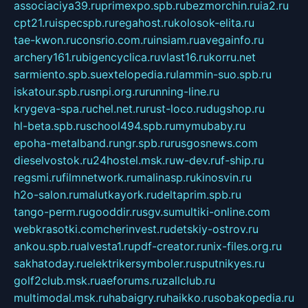
associaciya39.ru
primexpo.spb.ru
bezmorchin.ru
ia2.ru
cpt21.ru
ispecspb.ru
regahost.ru
kolosok-elita.ru
tae-kwon.ru
consrio.com.ru
insiam.ru
avegainfo.ru
archery161.ru
bigencyclica.ru
vlast16.ru
korru.net
sarmiento.spb.su
extelopedia.ru
lammin-suo.spb.ru
iskatour.spb.ru
snpi.org.ru
running-line.ru
krygeva-spa.ru
chel.net.ru
rust-loco.ru
dugshop.ru
hl-beta.spb.ru
school494.spb.ru
mymubaby.ru
epoha-metalband.ru
ngr.spb.ru
rusgosnews.com
dieselvostok.ru
24hostel.msk.ru
w-dev.ru
f-ship.ru
regsmi.ru
filmnetwork.ru
malinasp.ru
kinosvin.ru
h2o-salon.ru
malutkayork.ru
deltaprim.spb.ru
tango-perm.ru
gooddir.ru
sgv.su
multiki-online.com
webkrasotki.com
cherinvest.ru
detskiy-ostrov.ru
ankou.spb.ru
alvesta1.ru
pdf-creator.ru
nix-files.org.ru
sakhatoday.ru
elektrikersymboler.ru
sputnikyes.ru
golf2club.msk.ru
aeforums.ru
zallclub.ru
multimodal.msk.ru
habaigry.ru
haikko.ru
sobakopedia.ru