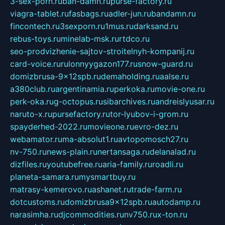
3-sex-porn.ru
ban-damn.ru
purse-factory.ru
viagra-tablet.ru
fasbags.ru
adler-jun.ru
bandamn.ru
fincontech.ru
3sexporn.ru
1mus.ru
darksand.ru
rebus-toys.ru
minelab-msk.ru
rtdco.ru
seo-prodvizhenie-sajtov-stroitelnyh-kompanij.ru
card-voice.ru
rulonnyygazon177.ru
snow-guard.ru
domizbrusa-9x12spb.ru
demaholding.ru
aalse.ru
a380club.ru
argentinamia.ru
perkoka.ru
movie-one.ru
perk-oka.ru
g-octopus.ru
sibarchives.ru
andreislyusar.ru
naruto-x.ru
pursefactory.ru
tor-lyubov-i-grom.ru
spayderhed-2022.ru
movieone.ru
evro-dez.ru
webamator.ru
ma-absolut1.ru
avtopomosch27.ru
nv-750.ru
news-plain.ru
nertansaga.ru
delanalad.ru
dizfiles.ru
youtubefree.ru
aria-family.ru
roadli.ru
planeta-samara.ru
mysmartbuy.ru
matrasy-kemerovo.ru
ashanet.ru
trade-farm.ru
dotcustoms.ru
domizbrusa9x12spb.ru
autodamp.ru
narasimha.ru
djcommodities.ru
nv750.ru
x-ton.ru