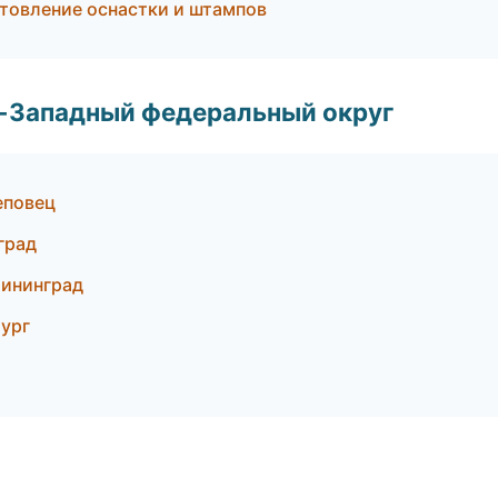
товление оснастки и штампов
о-Западный федеральный округ
еповец
град
ининград
ург