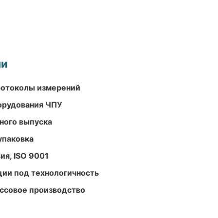
ми
ротоколы измерений
орудования ЧПУ
ного выпуска
упаковка
ия, ISO 9001
ции под технологичность
ассовое производство