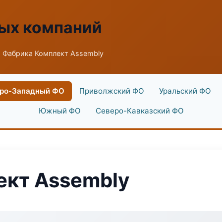
ых компаний
 Фабрика Комплект Assembly
ро-Западный ФО
Приволжский ФО
Уральский ФО
Южный ФО
Северо-Кавказский ФО
ект Assembly