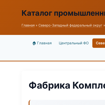
Каталог промышленн
Главная
»
Северо-Западный федеральный округ
»
🏠 Главная
Центральный ФО
Севе
Фабрика Компл