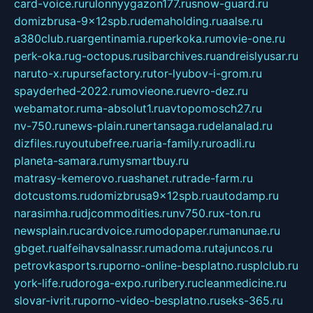
card-voice.ru
rulonnyygazon177.ru
snow-guard.ru
domizbrusa-9x12spb.ru
demaholding.ru
aalse.ru
a380club.ru
argentinamia.ru
perkoka.ru
movie-one.ru
perk-oka.ru
g-octopus.ru
sibarchives.ru
andreislyusar.ru
naruto-x.ru
pursefactory.ru
tor-lyubov-i-grom.ru
spayderhed-2022.ru
movieone.ru
evro-dez.ru
webamator.ru
ma-absolut1.ru
avtopomosch27.ru
nv-750.ru
news-plain.ru
nertansaga.ru
delanalad.ru
dizfiles.ru
youtubefree.ru
aria-family.ru
roadli.ru
planeta-samara.ru
mysmartbuy.ru
matrasy-kemerovo.ru
ashanet.ru
trade-farm.ru
dotcustoms.ru
domizbrusa9x12spb.ru
autodamp.ru
narasimha.ru
djcommodities.ru
nv750.ru
x-ton.ru
newsplain.ru
cardvoice.ru
modopaper.ru
manunae.ru
gbget.ru
alfeihavsalnassr.ru
madoma.ru
tajuncos.ru
petrovkasports.ru
porno-online-besplatno.ru
splclub.ru
york-life.ru
doroga-expo.ru
ribery.ru
cleanmedicine.ru
slovar-ivrit.ru
porno-video-besplatno.ru
seks-365.ru