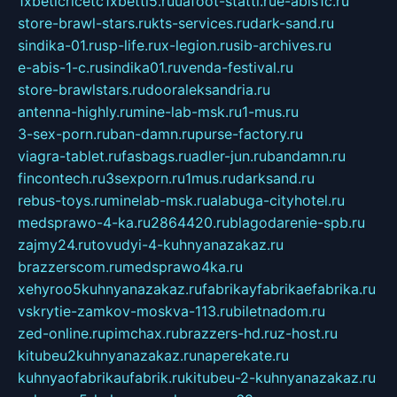
1xbeticricetc1xbetti5.ru
uafoot-statti.ru
e-abis1c.ru
store-brawl-stars.ru
kts-services.ru
dark-sand.ru
sindika-01.ru
sp-life.ru
x-legion.ru
sib-archives.ru
e-abis-1-c.ru
sindika01.ru
venda-festival.ru
store-brawlstars.ru
dooraleksandria.ru
antenna-highly.ru
mine-lab-msk.ru
1-mus.ru
3-sex-porn.ru
ban-damn.ru
purse-factory.ru
viagra-tablet.ru
fasbags.ru
adler-jun.ru
bandamn.ru
fincontech.ru
3sexporn.ru
1mus.ru
darksand.ru
rebus-toys.ru
minelab-msk.ru
alabuga-cityhotel.ru
medsprawo-4-ka.ru
2864420.ru
blagodarenie-spb.ru
zajmy24.ru
tovudyi-4-kuhnyanazakaz.ru
brazzerscom.ru
medsprawo4ka.ru
xehyroo5kuhnyanazakaz.ru
fabrikayfabrikaefabrika.ru
vskrytie-zamkov-moskva-113.ru
biletnadom.ru
zed-online.ru
pimchax.ru
brazzers-hd.ru
z-host.ru
kitubeu2kuhnyanazakaz.ru
naperekate.ru
kuhnyaofabrikaufabrik.ru
kitubeu-2-kuhnyanazakaz.ru