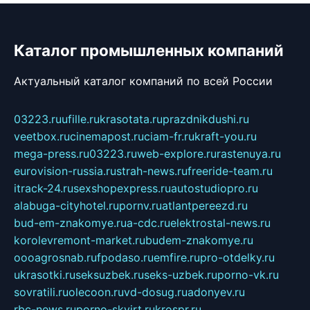
Каталог промышленных компаний
Актуальный каталог компаний по всей России
03223.ru
ufille.ru
krasotata.ru
prazdnikdushi.ru
veetbox.ru
cinemapost.ru
ciam-fr.ru
kraft-you.ru
mega-press.ru
03223.ru
web-explore.ru
rastenuya.ru
eurovision-russia.ru
strah-news.ru
freeride-team.ru
itrack-24.ru
sexshopexpress.ru
autostudiopro.ru
alabuga-cityhotel.ru
pornv.ru
atlantpereezd.ru
bud-em-znakomye.ru
a-cdc.ru
elektrostal-news.ru
korolevremont-market.ru
budem-znakomye.ru
oooagrosnab.ru
fpodaso.ru
emfire.ru
pro-otdelky.ru
ukrasotki.ru
seksuzbek.ru
seks-uzbek.ru
porno-vk.ru
sovratili.ru
olecoon.ru
vd-dosug.ru
adonyev.ru
rbc-news.ru
porno-skvirt.ru
krospr.ru