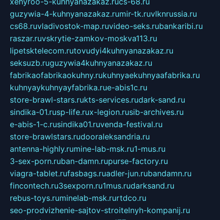
xehyroo-5-kuhnyanazakaz.ru
cs-68.ru
guzywia-4-kuhnyanazakaz.ru
mir-tk.ru
vlknrussia.ru
cs68.ru
vladivostok-map.ru
video-seks.ru
bankaribi.ru
raszar.ru
vskrytie-zamkov-moskva113.ru
lipetsktelecom.ru
tovudyi4kuhnyanazakaz.ru
seksuzb.ru
guzywia4kuhnyanazakaz.ru
fabrikaofabrikaokuhny.ru
kuhnyaekuhnyaafabrika.ru
kuhnyaykuhnyayfabrika.ru
e-abis1c.ru
store-brawl-stars.ru
kts-services.ru
dark-sand.ru
sindika-01.ru
sp-life.ru
x-legion.ru
sib-archives.ru
e-abis-1-c.ru
sindika01.ru
venda-festival.ru
store-brawlstars.ru
dooraleksandria.ru
antenna-highly.ru
mine-lab-msk.ru
1-mus.ru
3-sex-porn.ru
ban-damn.ru
purse-factory.ru
viagra-tablet.ru
fasbags.ru
adler-jun.ru
bandamn.ru
fincontech.ru
3sexporn.ru
1mus.ru
darksand.ru
rebus-toys.ru
minelab-msk.ru
rtdco.ru
seo-prodvizhenie-sajtov-stroitelnyh-kompanij.ru