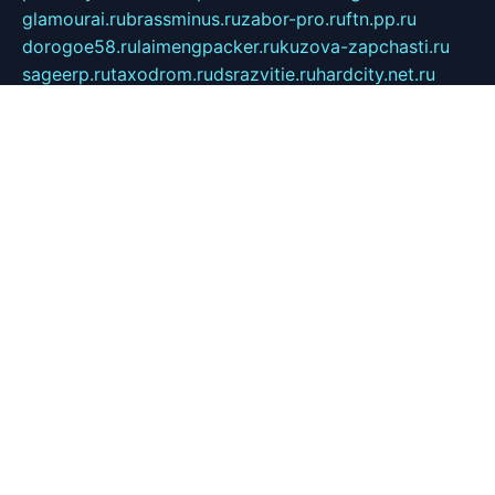
glamourai.ru
brassminus.ru
zabor-pro.ru
ftn.pp.ru
dorogoe58.ru
laimengpacker.ru
kuzova-zapchasti.ru
sageerp.ru
taxodrom.ru
dsrazvitie.ru
hardcity.net.ru
ratinghomegames.ru
topservice25.ru
gubernyan.ru
gtglasslined.ru
ii4.ru
tssport.spb.ru
andorra24.com
blackwallstreet.ru
oboimos.ru
optim-doors.com.ru
ikuch.ru
nycr.org.ru
npa21.ru
vremya-ch.spb.ru
desert000.ru
ivtorgi.ru
ifiori.ru
catalog-statei.ru
dcv.org.ru
spetsmaster174.ru
ipkameryhiseeu.ru
dum26.ru
ruspol.spb.ru
fr-opendp.ru
kam-solnyshko.ru
cheyenne-arapaho.ru
sevzapmetal.spb.ru
ted-lapidus.spb.ru
parasite-eliminator.ru
sigma-complete.ru
modernworld.ru
dama-moda.ru
eholot-group.ru
sk-nvkz.ru
DRONGOLD.RU
democratia2.ru
i-farmer.ru
mass-sport.org
jablonex.spb.ru
bookmess.ru
linkword.ru
refineua.com.ru
cs-spec.net.ru
altay-mebel.ru
DNK-THEATRE.RU
mechaniks.spb.ru
ipcamtechage.ru