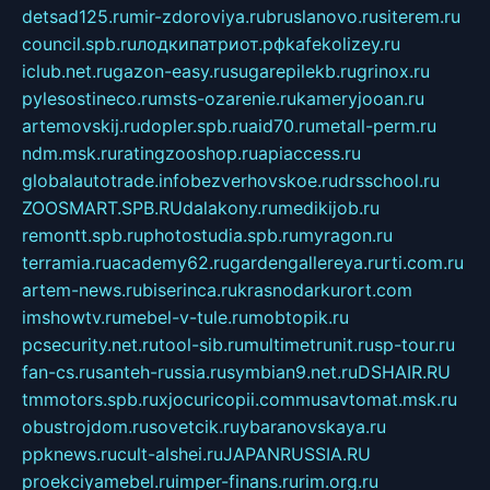
detsad125.ru
mir-zdoroviya.ru
bruslanovo.ru
siterem.ru
council.spb.ru
лодкипатриот.рф
kafekolizey.ru
iclub.net.ru
gazon-easy.ru
sugarepilekb.ru
grinox.ru
pylesostineco.ru
msts-ozarenie.ru
kameryjooan.ru
artemovskij.ru
dopler.spb.ru
aid70.ru
metall-perm.ru
ndm.msk.ru
ratingzooshop.ru
apiaccess.ru
globalautotrade.info
bezverhovskoe.ru
drsschool.ru
ZOOSMART.SPB.RU
dalakony.ru
medikijob.ru
remontt.spb.ru
photostudia.spb.ru
myragon.ru
terramia.ru
academy62.ru
gardengallereya.ru
rti.com.ru
artem-news.ru
biserinca.ru
krasnodarkurort.com
imshowtv.ru
mebel-v-tule.ru
mobtopik.ru
pcsecurity.net.ru
tool-sib.ru
multimetrunit.ru
sp-tour.ru
fan-cs.ru
santeh-russia.ru
symbian9.net.ru
DSHAIR.RU
tmmotors.spb.ru
xjocuricopii.com
musavtomat.msk.ru
obustrojdom.ru
sovetcik.ru
ybaranovskaya.ru
ppknews.ru
cult-alshei.ru
JAPANRUSSIA.RU
proekciyamebel.ru
imper-finans.ru
rim.org.ru