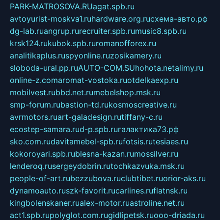
PARK-MATROSOVA.RU
agat.spb.ru
avtoyurist-moskva1.ru
hardware.org.ru
схема-авто.рф
dg-lab.ru
angrup.ru
recruiter.spb.ru
music8.spb.ru
krsk124.ru
kubok.spb.ru
romanofforex.ru
analitikaplus.ru
spyonline.ru
zosikamery.ru
sloboda-ural.pp.ru
AUTO-COM.SU
hohota.net
alimy.ru
online-z.com
aromat-vostoka.ru
otdelkaexp.ru
mobilvest.ru
bbd.net.ru
mebelshop.msk.ru
smp-forum.ru
bastion-td.ru
kosmoscreative.ru
avrmotors.ru
art-galadesign.ru
tiffany-c.ru
ecostep-samara.ru
d-p.spb.ru
галактика73.рф
sko.com.ru
davitamebel-spb.ru
fotsis.ru
tesiaes.ru
kokoroyari.spb.ru
blesna-kazan.ru
mossilver.ru
lenderoq.ru
sergeydobrin.ru
tochkazvuka.msk.ru
people-of-art.ru
bezzubova.ru
clubtibet.ru
orior-aks.ru
dynamoauto.ru
szk-favorit.ru
carlines.ru
flatnsk.ru
kingbolenskaner.ru
alex-motor.ru
astroline.net.ru
act1.spb.ru
polyglot.com.ru
gidlipetsk.ru
ooo-driada.ru