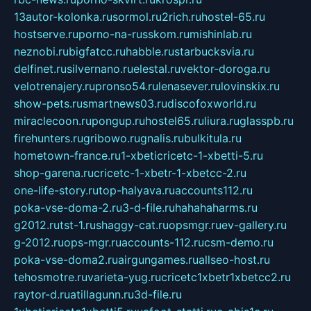
13autor-kolonka.ru
sormol.ru
2rich.ru
hostel-65.ru
hostserve.ru
porno-na-russkom.ru
mishinlab.ru
neznobi.ru
bigfatcc.ru
habble.ru
starbucksvia.ru
delfinet.ru
silvernano.ru
elestal.ru
vektor-doroga.ru
velotrenajery.ru
pronso54.ru
lenasever.ru
lovinskix.ru
show-pets.ru
smartnews03.ru
discofoxworld.ru
miraclecoon.ru
pongup.ru
hostel65.ru
liura.ru
glasspb.ru
firehunters.ru
gribowo.ru
gnalis.ru
bulkitula.ru
hometown-france.ru
1-xbeticricetc-1-xbetti-5.ru
shop-garena.ru
cricetc-1-xbetr-1-xbetcc-2.ru
one-life-story.ru
top-halyava.ru
accounts112.ru
poka-vse-doma-2.ru
3-d-file.ru
hahahaharms.ru
g2012.ru
tst-1.ru
shaggy-cat.ru
opsmgr.ru
ev-gallery.ru
g-2012.ru
ops-mgr.ru
accounts-112.ru
csm-demo.ru
poka-vse-doma2.ru
airgungames.ru
allseo-host.ru
tehosmotre.ru
varieta-yug.ru
cricetc1xbetr1xbetcc2.ru
raytor-d.ru
atillagunn.ru
3d-file.ru