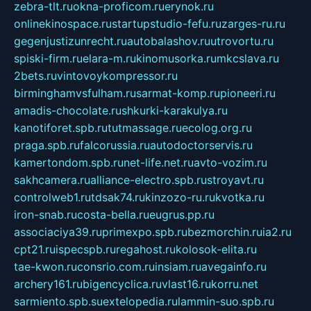
zebra-tlt.ru
okna-proficom.ru
erynok.ru
onlinekinospace.ru
startupstudio-fefu.ru
zarges-ru.ru
gegenjustizunrecht.ru
autobalashov.ru
utrovortu.ru
spiski-firm.ru
elara-m.ru
kinomusorka.ru
mkcslava.ru
2bets.ru
vintovoykompressor.ru
birminghamvsfulham.ru
sarmat-komp.ru
pioneeri.ru
amadis-chocolate.ru
shkurki-karakulya.ru
kanotiforet.spb.ru
tutmassage.ru
ecolog.org.ru
praga.spb.ru
falcorussia.ru
autodoctorservis.ru
kamertondom.spb.ru
net-life.net.ru
avto-vozim.ru
sakhcamera.ru
alliance-electro.spb.ru
stroyavt.ru
controlweb1.ru
tdsak74.ru
kinzozo-ru.ru
kvotka.ru
iron-snab.ru
costa-bella.ru
eugrus.pp.ru
associaciya39.ru
primexpo.spb.ru
bezmorchin.ru
ia2.ru
cpt21.ru
ispecspb.ru
regahost.ru
kolosok-elita.ru
tae-kwon.ru
consrio.com.ru
insiam.ru
avegainfo.ru
archery161.ru
bigencyclica.ru
vlast16.ru
korru.net
sarmiento.spb.su
extelopedia.ru
lammin-suo.spb.ru