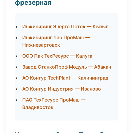
фрезерная
Инжиниринг Энерго Поток — Кызыл
Инжиниринг Лаб ПроМаш —
Нижневартовск
ООО Пак ТехРесурс — Калуга
Завод СтанкоПроф Модуль — Абакан
АО Контур TechPlant — Калининград
АО Контур Индустрия — Иваново
ПАО ТехРесурс ПроМаш —
Владивосток