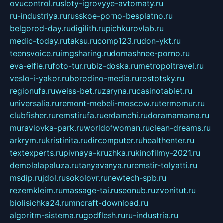
ovucontrol.ru
sloty-igrovyye-avtomaty.ru
ru-industriya.ru
russkoe-porno-besplatno.ru
belgorod-day.ru
digilith.ru
pichkurovlab.ru
medic-today.ru
taksu.ru
comp123.ru
don-ykt.ru
teensvoice.ru
imgsharing.ru
domashnee-porno.ru
eva-elfie.ru
foto-tur.ru
biz-doska.ru
metropoltravel.ru
veslo-i-yakor.ru
borodino-media.ru
rostotsky.ru
regionufa.ru
weiss-bet.ru
zaryna.ru
casinotablet.ru
universalia.ru
remont-mebeli-moscow.ru
termomur.ru
clubfisher.ru
remstirufa.ru
erdamchi.ru
doramamama.ru
muraviovka-park.ru
worldofwoman.ru
clean-dreams.ru
arkrym.ru
kristinita.ru
dircomputer.ru
healthenter.ru
textexperts.ru
pivnaya-kruzhka.ru
kinofilmy-2021.ru
demolalapaluza.ru
tanyavanya.ru
remstir-tolyatti.ru
msdip.ru
jdol.ru
sokolovr.ru
newtech-spb.ru
rezemkleim.ru
massage-tai.ru
seonub.ru
zvonitut.ru
biolisichka24.ru
mncraft-download.ru
algoritm-sistema.ru
godflesh.ru
ru-industria.ru