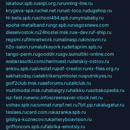
iskatour.spb.ru
snpi.org.ru
running-line.ru
krygeva-spa.ru
chel.net.ru
rust-loco.ru
dugshop.ru
hl-beta.spb.ru
school494.spb.ru
mymubaby.ru
epoha-metalband.ru
ngr.spb.ru
rusgosnews.com
dieselvostok.ru
24hostel.msk.ru
w-dev.ru
f-ship.ru
regsmi.ru
filmnetwork.ru
malinasp.ru
kinosvin.ru
h2o-salon.ru
malutkayork.ru
deltaprim.spb.ru
tango-perm.ru
gooddir.ru
sgv.su
multiki-online.com
webkrasotki.com
cherinvest.ru
detskiy-ostrov.ru
ankou.spb.ru
alvesta1.ru
pdf-creator.ru
nix-files.org.ru
sakhatoday.ru
elektrikersymboler.ru
sputnikyes.ru
golf2club.msk.ru
aeforums.ru
zallclub.ru
multimodal.msk.ru
habaigry.ru
haikko.ru
sobakopedia.ru
isz-fest.ru
ewnc.info
screensaver-clock.net.ru
volnav.spb.ru
comnat.ru
npf.net.ru
7bit.pp.ru
kalugatur.ru
tesiaes.ru
card.com.ru
kazanka.spb.ru
gildiya-kuznecov.ru
kameryboavision.ru
griffoncom.spb.ru
fabrika-emotsiy.ru