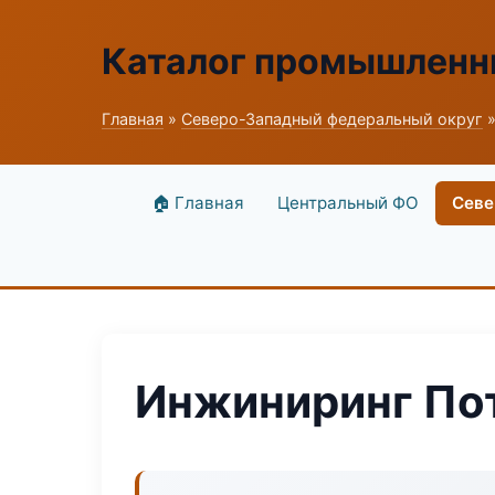
Каталог промышленн
Главная
»
Северо-Западный федеральный округ
»
🏠 Главная
Центральный ФО
Севе
Инжиниринг Пот