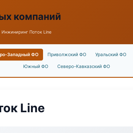
ых компаний
 Инжиниринг Поток Line
ро-Западный ФО
Приволжский ФО
Уральский ФО
Южный ФО
Северо-Кавказский ФО
ок Line