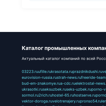
Каталог промышленных компа
Актуальный каталог компаний по всей Рос
03223.ru
ufille.ru
krasotata.ru
prazdnikdushi.ru
v
eurovision-russia.ru
strah-news.ru
freeride-team
bud-em-znakomye.ru
a-cdc.ru
elektrostal-news.
ukrasotki.ru
seksuzbek.ru
seks-uzbek.ru
porno-v
sormol.ru
2rich.ru
hostel-65.ru
hostserve.ru
porno
vektor-doroga.ru
velotrenajery.ru
pronso54.ru
le