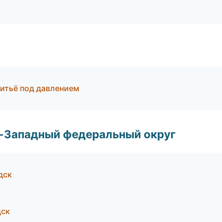
литьё под давлением
о-Западный федеральный округ
дск
дск