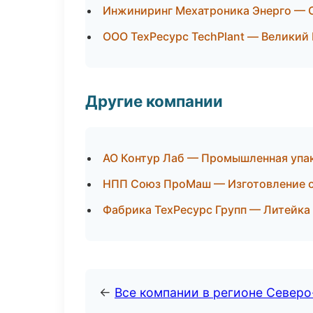
Инжиниринг Мехатроника Энерго — 
ООО ТехРесурс TechPlant — Великий
Другие компании
АО Контур Лаб — Промышленная упа
НПП Союз ПроМаш — Изготовление о
Фабрика ТехРесурс Групп — Литейка
←
Все компании в регионе Север