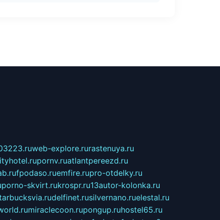
03223.ru
web-explore.ru
rastenuya.ru
tyhotel.ru
pornv.ru
atlantpereezd.ru
b.ru
fpodaso.ru
emfire.ru
pro-otdelky.ru
u
porno-skvirt.ru
krospr.ru
13autor-kolonka.ru
tarbucksvia.ru
delfinet.ru
silvernano.ru
elestal.ru
world.ru
miraclecoon.ru
pongup.ru
hostel65.ru