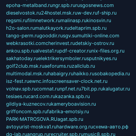
epoha-metalband.ru
ngr.spb.ru
rusgosnews.com
dieselvostok.ru
24hostel.msk.ru
w-dev.ru
f-ship.ru
regsmi.ru
filmnetwork.ru
malinasp.ru
kinosvin.ru
h2o-salon.ru
malutkayork.ru
deltaprim.spb.ru
tango-perm.ru
gooddir.ru
sgv.su
multiki-online.com
webkrasotki.com
cherinvest.ru
detskiy-ostrov.ru
ankou.spb.ru
alvesta1.ru
pdf-creator.ru
nix-files.org.ru
sakhatoday.ru
elektrikersymboler.ru
sputnikyes.ru
golf2club.msk.ru
aeforums.ru
zallclub.ru
multimodal.msk.ru
habaigry.ru
haikko.ru
sobakopedia.ru
isz-fest.ru
ewnc.info
screensaver-clock.net.ru
volnav.spb.ru
comnat.ru
npf.net.ru
7bit.pp.ru
kalugatur.ru
tesiaes.ru
card.com.ru
kazanka.spb.ru
gildiya-kuznecov.ru
kameryboavision.ru
griffoncom.spb.ru
fabrika-emotsiy.ru
PARK-MATROSOVA.RU
agat.spb.ru
avtoyurist-moskva1.ru
hardware.org.ru
схема-авто.рф
dg-lab.ru
angrup.ru
recruiter.spb.ru
music8.spb.ru