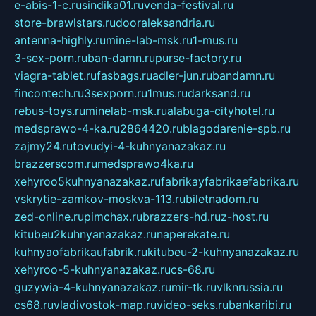
e-abis-1-c.ru
sindika01.ru
venda-festival.ru
store-brawlstars.ru
dooraleksandria.ru
antenna-highly.ru
mine-lab-msk.ru
1-mus.ru
3-sex-porn.ru
ban-damn.ru
purse-factory.ru
viagra-tablet.ru
fasbags.ru
adler-jun.ru
bandamn.ru
fincontech.ru
3sexporn.ru
1mus.ru
darksand.ru
rebus-toys.ru
minelab-msk.ru
alabuga-cityhotel.ru
medsprawo-4-ka.ru
2864420.ru
blagodarenie-spb.ru
zajmy24.ru
tovudyi-4-kuhnyanazakaz.ru
brazzerscom.ru
medsprawo4ka.ru
xehyroo5kuhnyanazakaz.ru
fabrikayfabrikaefabrika.ru
vskrytie-zamkov-moskva-113.ru
biletnadom.ru
zed-online.ru
pimchax.ru
brazzers-hd.ru
z-host.ru
kitubeu2kuhnyanazakaz.ru
naperekate.ru
kuhnyaofabrikaufabrik.ru
kitubeu-2-kuhnyanazakaz.ru
xehyroo-5-kuhnyanazakaz.ru
cs-68.ru
guzywia-4-kuhnyanazakaz.ru
mir-tk.ru
vlknrussia.ru
cs68.ru
vladivostok-map.ru
video-seks.ru
bankaribi.ru