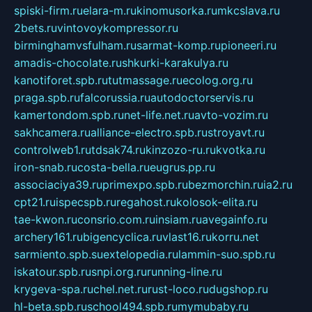
spiski-firm.ru
elara-m.ru
kinomusorka.ru
mkcslava.ru
2bets.ru
vintovoykompressor.ru
birminghamvsfulham.ru
sarmat-komp.ru
pioneeri.ru
amadis-chocolate.ru
shkurki-karakulya.ru
kanotiforet.spb.ru
tutmassage.ru
ecolog.org.ru
praga.spb.ru
falcorussia.ru
autodoctorservis.ru
kamertondom.spb.ru
net-life.net.ru
avto-vozim.ru
sakhcamera.ru
alliance-electro.spb.ru
stroyavt.ru
controlweb1.ru
tdsak74.ru
kinzozo-ru.ru
kvotka.ru
iron-snab.ru
costa-bella.ru
eugrus.pp.ru
associaciya39.ru
primexpo.spb.ru
bezmorchin.ru
ia2.ru
cpt21.ru
ispecspb.ru
regahost.ru
kolosok-elita.ru
tae-kwon.ru
consrio.com.ru
insiam.ru
avegainfo.ru
archery161.ru
bigencyclica.ru
vlast16.ru
korru.net
sarmiento.spb.su
extelopedia.ru
lammin-suo.spb.ru
iskatour.spb.ru
snpi.org.ru
running-line.ru
krygeva-spa.ru
chel.net.ru
rust-loco.ru
dugshop.ru
hl-beta.spb.ru
school494.spb.ru
mymubaby.ru