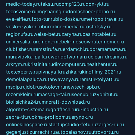
medic-today.ru
taksu.ru
comp123.ru
don-ykt.ru
teensvoice.ru
imgsharing.ru
domashnee-porno.ru
eva-elfie.ru
foto-tur.ru
biz-doska.ru
metropoltravel.ru
veslo-i-yakor.ru
borodino-media.ru
rostotsky.ru
regionufa.ru
weiss-bet.ru
zaryna.ru
casinotablet.ru
universalia.ru
remont-mebeli-moscow.ru
termomur.ru
clubfisher.ru
remstirufa.ru
erdamchi.ru
doramamama.ru
muraviovka-park.ru
worldofwoman.ru
clean-dreams.ru
arkrym.ru
kristinita.ru
dircomputer.ru
healthenter.ru
textexperts.ru
pivnaya-kruzhka.ru
kinofilmy-2021.ru
demolalapaluza.ru
tanyavanya.ru
remstir-tolyatti.ru
msdip.ru
jdol.ru
sokolovr.ru
newtech-spb.ru
rezemkleim.ru
massage-tai.ru
seonub.ru
zvonitut.ru
biolisichka24.ru
mncraft-download.ru
algoritm-sistema.ru
godflesh.ru
ru-industria.ru
zebra-tlt.ru
okna-proficom.ru
erynok.ru
onlinekinospace.ru
startupstudio-fefu.ru
zarges-ru.ru
gegenjustizunrecht.ru
autobalashov.ru
utrovortu.ru