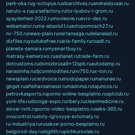
perk-oka.ru
g-octopus.ru
sibarchives.ru
andreislyusar.ru
naruto-x.ru
pursefactory.ru
tor-lyubov-i-grom.ru
spayderhed-2022.ru
movieone.ru
evro-dez.ru
webamator.ru
ma-absolut1.ru
avtopomosch27.ru
nv-750.ru
news-plain.ru
nertansaga.ru
delanalad.ru
dizfiles.ru
youtubefree.ru
aria-family.ru
roadli.ru
planeta-samara.ru
mysmartbuy.ru
matrasy-kemerovo.ru
ashanet.ru
trade-farm.ru
dotcustoms.ru
domizbrusa9x12spb.ru
autodamp.ru
narasimha.ru
djcommodities.ru
nv750.ru
x-ton.ru
newsplain.ru
cardvoice.ru
modopaper.ru
manunae.ru
gbget.ru
alfeihavsalnassr.ru
madoma.ru
tajuncos.ru
petrovkasports.ru
porno-online-besplatno.ru
splclub.ru
york-life.ru
doroga-expo.ru
ribery.ru
cleanmedicine.ru
slovar-ivrit.ru
porno-video-besplatno.ru
seks-365.ru
ovucontrol.ru
sloty-igrovyye-avtomaty.ru
ru-industriya.ru
russkoe-porno-besplatno.ru
belgorod-day.ru
digilith.ru
pichkurovlab.ru