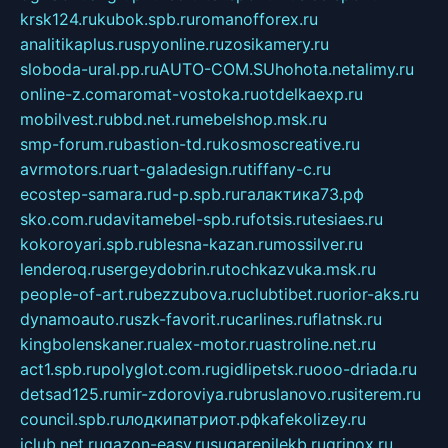
krsk124.ru
kubok.spb.ru
romanofforex.ru
analitikaplus.ru
spyonline.ru
zosikamery.ru
sloboda-ural.pp.ru
AUTO-COM.SU
hohota.net
alimy.ru
online-z.com
aromat-vostoka.ru
otdelkaexp.ru
mobilvest.ru
bbd.net.ru
mebelshop.msk.ru
smp-forum.ru
bastion-td.ru
kosmoscreative.ru
avrmotors.ru
art-galadesign.ru
tiffany-c.ru
ecostep-samara.ru
d-p.spb.ru
галактика73.рф
sko.com.ru
davitamebel-spb.ru
fotsis.ru
tesiaes.ru
kokoroyari.spb.ru
blesna-kazan.ru
mossilver.ru
lenderoq.ru
sergeydobrin.ru
tochkazvuka.msk.ru
people-of-art.ru
bezzubova.ru
clubtibet.ru
orior-aks.ru
dynamoauto.ru
szk-favorit.ru
carlines.ru
flatnsk.ru
kingbolenskaner.ru
alex-motor.ru
astroline.net.ru
act1.spb.ru
polyglot.com.ru
gidlipetsk.ru
ooo-driada.ru
detsad125.ru
mir-zdoroviya.ru
bruslanovo.ru
siterem.ru
council.spb.ru
лодкипатриот.рф
kafekolizey.ru
iclub.net.ru
gazon-easy.ru
sugarepilekb.ru
grinox.ru