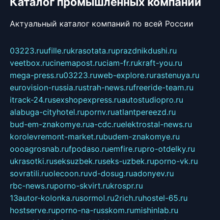
Каталог промышленных компаний
Актуальный каталог компаний по всей России
03223.ru
ufille.ru
krasotata.ru
prazdnikdushi.ru
veetbox.ru
cinemapost.ru
ciam-fr.ru
kraft-you.ru
mega-press.ru
03223.ru
web-explore.ru
rastenuya.ru
eurovision-russia.ru
strah-news.ru
freeride-team.ru
itrack-24.ru
sexshopexpress.ru
autostudiopro.ru
alabuga-cityhotel.ru
pornv.ru
atlantpereezd.ru
bud-em-znakomye.ru
a-cdc.ru
elektrostal-news.ru
korolevremont-market.ru
budem-znakomye.ru
oooagrosnab.ru
fpodaso.ru
emfire.ru
pro-otdelky.ru
ukrasotki.ru
seksuzbek.ru
seks-uzbek.ru
porno-vk.ru
sovratili.ru
olecoon.ru
vd-dosug.ru
adonyev.ru
rbc-news.ru
porno-skvirt.ru
krospr.ru
13autor-kolonka.ru
sormol.ru
2rich.ru
hostel-65.ru
hostserve.ru
porno-na-russkom.ru
mishinlab.ru