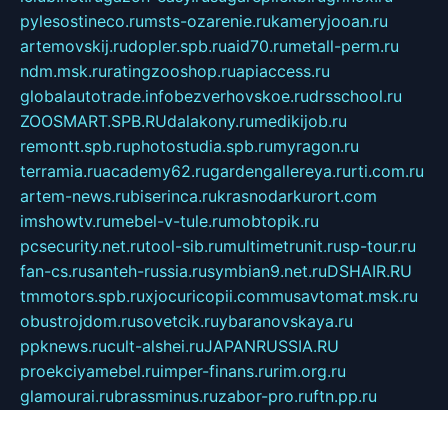
pylesostineco.ru
msts-ozarenie.ru
kameryjooan.ru
artemovskij.ru
dopler.spb.ru
aid70.ru
metall-perm.ru
ndm.msk.ru
ratingzooshop.ru
apiaccess.ru
globalautotrade.info
bezverhovskoe.ru
drsschool.ru
ZOOSMART.SPB.RU
dalakony.ru
medikijob.ru
remontt.spb.ru
photostudia.spb.ru
myragon.ru
terramia.ru
academy62.ru
gardengallereya.ru
rti.com.ru
artem-news.ru
biserinca.ru
krasnodarkurort.com
imshowtv.ru
mebel-v-tule.ru
mobtopik.ru
pcsecurity.net.ru
tool-sib.ru
multimetrunit.ru
sp-tour.ru
fan-cs.ru
santeh-russia.ru
symbian9.net.ru
DSHAIR.RU
tmmotors.spb.ru
xjocuricopii.com
musavtomat.msk.ru
obustrojdom.ru
sovetcik.ru
ybaranovskaya.ru
ppknews.ru
cult-alshei.ru
JAPANRUSSIA.RU
proekciyamebel.ru
imper-finans.ru
rim.org.ru
glamourai.ru
brassminus.ru
zabor-pro.ru
ftn.pp.ru
dorogoe58.ru
laimengpacker.ru
kuzova-zapchasti.ru
sageerp.ru
taxodrom.ru
dsrazvitie.ru
hardcity.net.ru