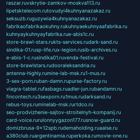
raszar.ru
vskrytie-zamkov-moskva113.ru
lipetsktelecom.ru
tovudyi4kuhnyanazakaz.ru
seksuzb.ru
guzywia4kuhnyanazakaz.ru
fabrikaofabrikaokuhny.ru
kuhnyaekuhnyaafabrika.ru
kuhnyaykuhnyayfabrika.ru
e-abis1c.ru
store-brawl-stars.ru
kts-services.ru
dark-sand.ru
sindika-01.ru
sp-life.ru
x-legion.ru
sib-archives.ru
e-abis-1-c.ru
sindika01.ru
venda-festival.ru
store-brawlstars.ru
dooraleksandria.ru
antenna-highly.ru
mine-lab-msk.ru
1-mus.ru
3-sex-porn.ru
ban-damn.ru
purse-factory.ru
viagra-tablet.ru
fasbags.ru
adler-jun.ru
bandamn.ru
fincontech.ru
3sexporn.ru
1mus.ru
darksand.ru
rebus-toys.ru
minelab-msk.ru
rtdco.ru
seo-prodvizhenie-sajtov-stroitelnyh-kompanij.ru
card-voice.ru
rulonnyygazon177.ru
snow-guard.ru
domizbrusa-9x12spb.ru
demaholding.ru
aalse.ru
a380club.ru
argentinamia.ru
perkoka.ru
movie-one.ru