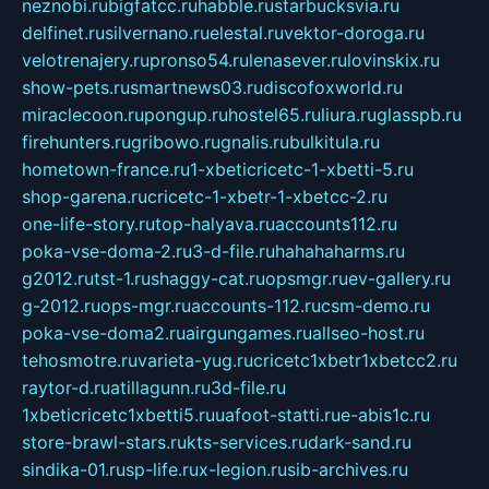
neznobi.ru
bigfatcc.ru
habble.ru
starbucksvia.ru
delfinet.ru
silvernano.ru
elestal.ru
vektor-doroga.ru
velotrenajery.ru
pronso54.ru
lenasever.ru
lovinskix.ru
show-pets.ru
smartnews03.ru
discofoxworld.ru
miraclecoon.ru
pongup.ru
hostel65.ru
liura.ru
glasspb.ru
firehunters.ru
gribowo.ru
gnalis.ru
bulkitula.ru
hometown-france.ru
1-xbeticricetc-1-xbetti-5.ru
shop-garena.ru
cricetc-1-xbetr-1-xbetcc-2.ru
one-life-story.ru
top-halyava.ru
accounts112.ru
poka-vse-doma-2.ru
3-d-file.ru
hahahaharms.ru
g2012.ru
tst-1.ru
shaggy-cat.ru
opsmgr.ru
ev-gallery.ru
g-2012.ru
ops-mgr.ru
accounts-112.ru
csm-demo.ru
poka-vse-doma2.ru
airgungames.ru
allseo-host.ru
tehosmotre.ru
varieta-yug.ru
cricetc1xbetr1xbetcc2.ru
raytor-d.ru
atillagunn.ru
3d-file.ru
1xbeticricetc1xbetti5.ru
uafoot-statti.ru
e-abis1c.ru
store-brawl-stars.ru
kts-services.ru
dark-sand.ru
sindika-01.ru
sp-life.ru
x-legion.ru
sib-archives.ru