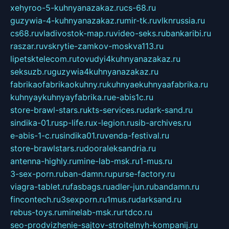
xehyroo-5-kuhnyanazakaz.ru
cs-68.ru
guzywia-4-kuhnyanazakaz.ru
mir-tk.ru
vlknrussia.ru
cs68.ru
vladivostok-map.ru
video-seks.ru
bankaribi.ru
raszar.ru
vskrytie-zamkov-moskva113.ru
lipetsktelecom.ru
tovudyi4kuhnyanazakaz.ru
seksuzb.ru
guzywia4kuhnyanazakaz.ru
fabrikaofabrikaokuhny.ru
kuhnyaekuhnyaafabrika.ru
kuhnyaykuhnyayfabrika.ru
e-abis1c.ru
store-brawl-stars.ru
kts-services.ru
dark-sand.ru
sindika-01.ru
sp-life.ru
x-legion.ru
sib-archives.ru
e-abis-1-c.ru
sindika01.ru
venda-festival.ru
store-brawlstars.ru
dooraleksandria.ru
antenna-highly.ru
mine-lab-msk.ru
1-mus.ru
3-sex-porn.ru
ban-damn.ru
purse-factory.ru
viagra-tablet.ru
fasbags.ru
adler-jun.ru
bandamn.ru
fincontech.ru
3sexporn.ru
1mus.ru
darksand.ru
rebus-toys.ru
minelab-msk.ru
rtdco.ru
seo-prodvizhenie-sajtov-stroitelnyh-kompanij.ru