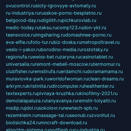
ovucontrol.ru
sloty-igrovyye-avtomaty.ru
ru-industriya.ru
russkoe-porno-besplatno.ru
belgorod-day.ru
digilith.ru
pichkurovlab.ru
medic-today.ru
taksu.ru
comp123.ru
don-ykt.ru
teensvoice.ru
imgsharing.ru
domashnee-porno.ru
eva-elfie.ru
foto-tur.ru
biz-doska.ru
metropoltravel.ru
veslo-i-yakor.ru
borodino-media.ru
rostotsky.ru
regionufa.ru
weiss-bet.ru
zaryna.ru
casinotablet.ru
universalia.ru
remont-mebeli-moscow.ru
termomur.ru
clubfisher.ru
remstirufa.ru
erdamchi.ru
doramamama.ru
muraviovka-park.ru
worldofwoman.ru
clean-dreams.ru
arkrym.ru
kristinita.ru
dircomputer.ru
healthenter.ru
textexperts.ru
pivnaya-kruzhka.ru
kinofilmy-2021.ru
demolalapaluza.ru
tanyavanya.ru
remstir-tolyatti.ru
msdip.ru
jdol.ru
sokolovr.ru
newtech-spb.ru
rezemkleim.ru
massage-tai.ru
seonub.ru
zvonitut.ru
biolisichka24.ru
mncraft-download.ru
algoritm-sistema.ru
godflesh.ru
ru-industria.ru