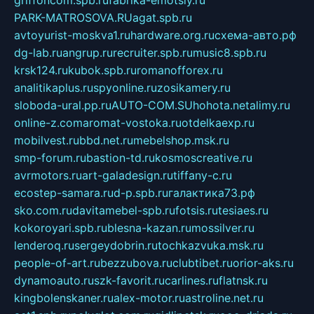
griffoncom.spb.ru
fabrika-emotsiy.ru
PARK-MATROSOVA.RU
agat.spb.ru
avtoyurist-moskva1.ru
hardware.org.ru
схема-авто.рф
dg-lab.ru
angrup.ru
recruiter.spb.ru
music8.spb.ru
krsk124.ru
kubok.spb.ru
romanofforex.ru
analitikaplus.ru
spyonline.ru
zosikamery.ru
sloboda-ural.pp.ru
AUTO-COM.SU
hohota.net
alimy.ru
online-z.com
aromat-vostoka.ru
otdelkaexp.ru
mobilvest.ru
bbd.net.ru
mebelshop.msk.ru
smp-forum.ru
bastion-td.ru
kosmoscreative.ru
avrmotors.ru
art-galadesign.ru
tiffany-c.ru
ecostep-samara.ru
d-p.spb.ru
галактика73.рф
sko.com.ru
davitamebel-spb.ru
fotsis.ru
tesiaes.ru
kokoroyari.spb.ru
blesna-kazan.ru
mossilver.ru
lenderoq.ru
sergeydobrin.ru
tochkazvuka.msk.ru
people-of-art.ru
bezzubova.ru
clubtibet.ru
orior-aks.ru
dynamoauto.ru
szk-favorit.ru
carlines.ru
flatnsk.ru
kingbolenskaner.ru
alex-motor.ru
astroline.net.ru