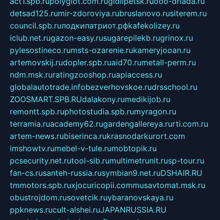
act1.spb.ru
polyglot.com.ru
gidlipetsk.ru
ooo-driada.ru
detsad125.ru
mir-zdoroviya.ru
bruslanovo.ru
siterem.ru
council.spb.ru
лодкипатриот.рф
kafekolizey.ru
iclub.net.ru
gazon-easy.ru
sugarepilekb.ru
grinox.ru
pylesostineco.ru
msts-ozarenie.ru
kameryjooan.ru
artemovskij.ru
dopler.spb.ru
aid70.ru
metall-perm.ru
ndm.msk.ru
ratingzooshop.ru
apiaccess.ru
globalautotrade.info
bezverhovskoe.ru
drsschool.ru
ZOOSMART.SPB.RU
dalakony.ru
medikijob.ru
remontt.spb.ru
photostudia.spb.ru
myragon.ru
terramia.ru
academy62.ru
gardengallereya.ru
rti.com.ru
artem-news.ru
biserinca.ru
krasnodarkurort.com
imshowtv.ru
mebel-v-tule.ru
mobtopik.ru
pcsecurity.net.ru
tool-sib.ru
multimetrunit.ru
sp-tour.ru
fan-cs.ru
santeh-russia.ru
symbian9.net.ru
DSHAIR.RU
tmmotors.spb.ru
xjocuricopii.com
musavtomat.msk.ru
obustrojdom.ru
sovetcik.ru
ybaranovskaya.ru
ppknews.ru
cult-alshei.ru
JAPANRUSSIA.RU