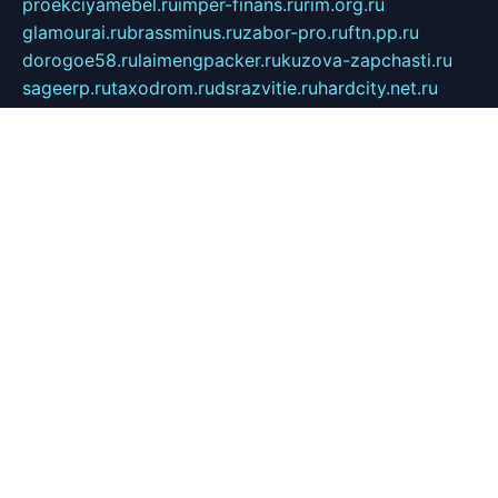
proekciyamebel.ru
imper-finans.ru
rim.org.ru
glamourai.ru
brassminus.ru
zabor-pro.ru
ftn.pp.ru
dorogoe58.ru
laimengpacker.ru
kuzova-zapchasti.ru
sageerp.ru
taxodrom.ru
dsrazvitie.ru
hardcity.net.ru
ratinghomegames.ru
topservice25.ru
gubernyan.ru
gtglasslined.ru
ii4.ru
tssport.spb.ru
andorra24.com
blackwallstreet.ru
oboimos.ru
optim-doors.com.ru
ikuch.ru
nycr.org.ru
npa21.ru
vremya-ch.spb.ru
desert000.ru
ivtorgi.ru
ifiori.ru
catalog-statei.ru
dcv.org.ru
spetsmaster174.ru
ipkameryhiseeu.ru
dum26.ru
ruspol.spb.ru
fr-opendp.ru
kam-solnyshko.ru
cheyenne-arapaho.ru
sevzapmetal.spb.ru
ted-lapidus.spb.ru
parasite-eliminator.ru
sigma-complete.ru
modernworld.ru
dama-moda.ru
eholot-group.ru
sk-nvkz.ru
DRONGOLD.RU
democratia2.ru
i-farmer.ru
mass-sport.org
jablonex.spb.ru
bookmess.ru
linkword.ru
refineua.com.ru
cs-spec.net.ru
altay-mebel.ru