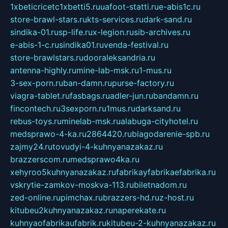
1xbeticricetc1xbetti5.ru
uafoot-statti.ru
e-abis1c.ru
store-brawl-stars.ru
kts-services.ru
dark-sand.ru
sindika-01.ru
sp-life.ru
x-legion.ru
sib-archives.ru
e-abis-1-c.ru
sindika01.ru
venda-festival.ru
store-brawlstars.ru
dooraleksandria.ru
antenna-highly.ru
mine-lab-msk.ru
1-mus.ru
3-sex-porn.ru
ban-damn.ru
purse-factory.ru
viagra-tablet.ru
fasbags.ru
adler-jun.ru
bandamn.ru
fincontech.ru
3sexporn.ru
1mus.ru
darksand.ru
rebus-toys.ru
minelab-msk.ru
alabuga-cityhotel.ru
medsprawo-4-ka.ru
2864420.ru
blagodarenie-spb.ru
zajmy24.ru
tovudyi-4-kuhnyanazakaz.ru
brazzerscom.ru
medsprawo4ka.ru
xehyroo5kuhnyanazakaz.ru
fabrikayfabrikaefabrika.ru
vskrytie-zamkov-moskva-113.ru
biletnadom.ru
zed-online.ru
pimchax.ru
brazzers-hd.ru
z-host.ru
kitubeu2kuhnyanazakaz.ru
naperekate.ru
kuhnyaofabrikaufabrik.ru
kitubeu-2-kuhnyanazakaz.ru