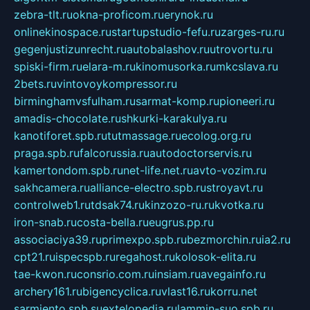
zebra-tlt.ru
okna-proficom.ru
erynok.ru
onlinekinospace.ru
startupstudio-fefu.ru
zarges-ru.ru
gegenjustizunrecht.ru
autobalashov.ru
utrovortu.ru
spiski-firm.ru
elara-m.ru
kinomusorka.ru
mkcslava.ru
2bets.ru
vintovoykompressor.ru
birminghamvsfulham.ru
sarmat-komp.ru
pioneeri.ru
amadis-chocolate.ru
shkurki-karakulya.ru
kanotiforet.spb.ru
tutmassage.ru
ecolog.org.ru
praga.spb.ru
falcorussia.ru
autodoctorservis.ru
kamertondom.spb.ru
net-life.net.ru
avto-vozim.ru
sakhcamera.ru
alliance-electro.spb.ru
stroyavt.ru
controlweb1.ru
tdsak74.ru
kinzozo-ru.ru
kvotka.ru
iron-snab.ru
costa-bella.ru
eugrus.pp.ru
associaciya39.ru
primexpo.spb.ru
bezmorchin.ru
ia2.ru
cpt21.ru
ispecspb.ru
regahost.ru
kolosok-elita.ru
tae-kwon.ru
consrio.com.ru
insiam.ru
avegainfo.ru
archery161.ru
bigencyclica.ru
vlast16.ru
korru.net
sarmiento.spb.su
extelopedia.ru
lammin-suo.spb.ru