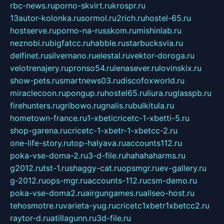
rbc-news.ru
porno-skvirt.ru
krospr.ru
13autor-kolonka.ru
sormol.ru
2rich.ru
hostel-65.ru
hostserve.ru
porno-na-russkom.ru
mishinlab.ru
neznobi.ru
bigfatcc.ru
habble.ru
starbucksvia.ru
delfinet.ru
silvernano.ru
elestal.ru
vektor-doroga.ru
velotrenajery.ru
pronso54.ru
lenasever.ru
lovinskix.ru
show-pets.ru
smartnews03.ru
discofoxworld.ru
miraclecoon.ru
pongup.ru
hostel65.ru
liura.ru
glasspb.ru
firehunters.ru
gribowo.ru
gnalis.ru
bulkitula.ru
hometown-france.ru
1-xbeticricetc-1-xbetti-5.ru
shop-garena.ru
cricetc-1-xbetr-1-xbetcc-2.ru
one-life-story.ru
top-halyava.ru
accounts112.ru
poka-vse-doma-2.ru
3-d-file.ru
hahahaharms.ru
g2012.ru
tst-1.ru
shaggy-cat.ru
opsmgr.ru
ev-gallery.ru
g-2012.ru
ops-mgr.ru
accounts-112.ru
csm-demo.ru
poka-vse-doma2.ru
airgungames.ru
allseo-host.ru
tehosmotre.ru
varieta-yug.ru
cricetc1xbetr1xbetcc2.ru
raytor-d.ru
atillagunn.ru
3d-file.ru