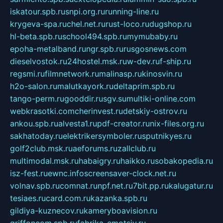
iskatour.spb.ru
snpi.org.ru
running-line.ru
krygeva-spa.ru
chel.net.ru
rust-loco.ru
dugshop.ru
hl-beta.spb.ru
school494.spb.ru
mymubaby.ru
epoha-metalband.ru
ngr.spb.ru
rusgosnews.com
dieselvostok.ru
24hostel.msk.ru
w-dev.ru
f-ship.ru
regsmi.ru
filmnetwork.ru
malinasp.ru
kinosvin.ru
h2o-salon.ru
malutkayork.ru
deltaprim.spb.ru
tango-perm.ru
gooddir.ru
sgv.su
multiki-online.com
webkrasotki.com
cherinvest.ru
detskiy-ostrov.ru
ankou.spb.ru
alvesta1.ru
pdf-creator.ru
nix-files.org.ru
sakhatoday.ru
elektrikersymboler.ru
sputnikyes.ru
golf2club.msk.ru
aeforums.ru
zallclub.ru
multimodal.msk.ru
habaigry.ru
haikko.ru
sobakopedia.ru
isz-fest.ru
ewnc.info
screensaver-clock.net.ru
volnav.spb.ru
comnat.ru
npf.net.ru
7bit.pp.ru
kalugatur.ru
tesiaes.ru
card.com.ru
kazanka.spb.ru
gildiya-kuznecov.ru
kameryboavision.ru