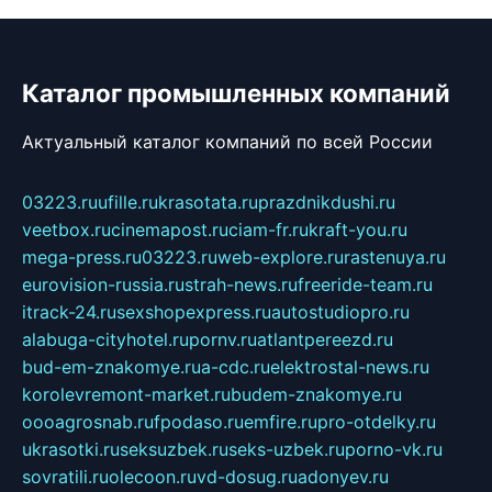
Каталог промышленных компаний
Актуальный каталог компаний по всей России
03223.ru
ufille.ru
krasotata.ru
prazdnikdushi.ru
veetbox.ru
cinemapost.ru
ciam-fr.ru
kraft-you.ru
mega-press.ru
03223.ru
web-explore.ru
rastenuya.ru
eurovision-russia.ru
strah-news.ru
freeride-team.ru
itrack-24.ru
sexshopexpress.ru
autostudiopro.ru
alabuga-cityhotel.ru
pornv.ru
atlantpereezd.ru
bud-em-znakomye.ru
a-cdc.ru
elektrostal-news.ru
korolevremont-market.ru
budem-znakomye.ru
oooagrosnab.ru
fpodaso.ru
emfire.ru
pro-otdelky.ru
ukrasotki.ru
seksuzbek.ru
seks-uzbek.ru
porno-vk.ru
sovratili.ru
olecoon.ru
vd-dosug.ru
adonyev.ru