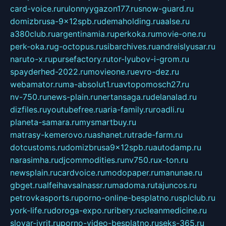
card-voice.ru
rulonnyygazon177.ru
snow-guard.ru
domizbrusa-9x12spb.ru
demaholding.ru
aalse.ru
a380club.ru
argentinamia.ru
perkoka.ru
movie-one.ru
perk-oka.ru
g-octopus.ru
sibarchives.ru
andreislyusar.ru
naruto-x.ru
pursefactory.ru
tor-lyubov-i-grom.ru
spayderhed-2022.ru
movieone.ru
evro-dez.ru
webamator.ru
ma-absolut1.ru
avtopomosch27.ru
nv-750.ru
news-plain.ru
nertansaga.ru
delanalad.ru
dizfiles.ru
youtubefree.ru
aria-family.ru
roadli.ru
planeta-samara.ru
mysmartbuy.ru
matrasy-kemerovo.ru
ashanet.ru
trade-farm.ru
dotcustoms.ru
domizbrusa9x12spb.ru
autodamp.ru
narasimha.ru
djcommodities.ru
nv750.ru
x-ton.ru
newsplain.ru
cardvoice.ru
modopaper.ru
manunae.ru
gbget.ru
alfeihavsalnassr.ru
madoma.ru
tajuncos.ru
petrovkasports.ru
porno-online-besplatno.ru
splclub.ru
york-life.ru
doroga-expo.ru
ribery.ru
cleanmedicine.ru
slovar-ivrit.ru
porno-video-besplatno.ru
seks-365.ru