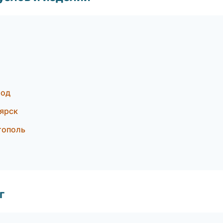
род
ярск
тополь
г