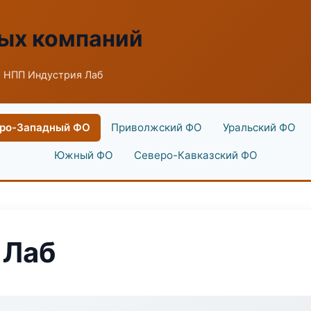
ых компаний
 НПП Индустрия Лаб
ро-Западный ФО
Приволжский ФО
Уральский ФО
Южный ФО
Северо-Кавказский ФО
 Лаб