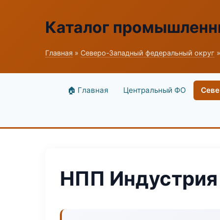
Каталог промышленн
Главная
»
Северо-Западный федеральный округ
»
🏠 Главная
Центральный ФО
Севе
НПП Индустрия