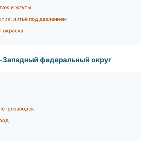
таж и жгуты
тик: литьё под давлением
 окраска
о-Западный федеральный округ
Петрозаводск
род