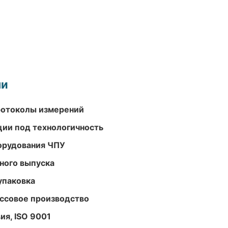
ми
ротоколы измерений
ции под технологичность
орудования ЧПУ
ного выпуска
упаковка
ассовое производство
ия, ISO 9001