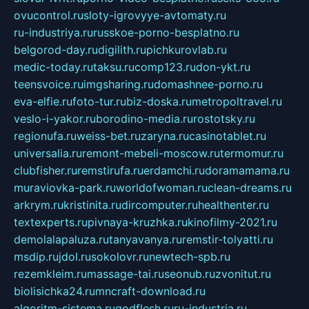
ovucontrol.ru
sloty-igrovyye-avtomaty.ru
ru-industriya.ru
russkoe-porno-besplatno.ru
belgorod-day.ru
digilith.ru
pichkurovlab.ru
medic-today.ru
taksu.ru
comp123.ru
don-ykt.ru
teensvoice.ru
imgsharing.ru
domashnee-porno.ru
eva-elfie.ru
foto-tur.ru
biz-doska.ru
metropoltravel.ru
veslo-i-yakor.ru
borodino-media.ru
rostotsky.ru
regionufa.ru
weiss-bet.ru
zaryna.ru
casinotablet.ru
universalia.ru
remont-mebeli-moscow.ru
termomur.ru
clubfisher.ru
remstirufa.ru
erdamchi.ru
doramamama.ru
muraviovka-park.ru
worldofwoman.ru
clean-dreams.ru
arkrym.ru
kristinita.ru
dircomputer.ru
healthenter.ru
textexperts.ru
pivnaya-kruzhka.ru
kinofilmy-2021.ru
demolalapaluza.ru
tanyavanya.ru
remstir-tolyatti.ru
msdip.ru
jdol.ru
sokolovr.ru
newtech-spb.ru
rezemkleim.ru
massage-tai.ru
seonub.ru
zvonitut.ru
biolisichka24.ru
mncraft-download.ru
algoritm-sistema.ru
godflesh.ru
ru-industria.ru