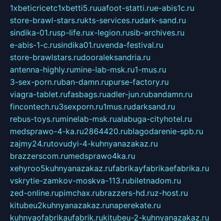
1xbeticricetc1xbetti5.ru
uafoot-statti.ru
e-abis1c.ru
store-brawl-stars.ru
kts-services.ru
dark-sand.ru
sindika-01.ru
sp-life.ru
x-legion.ru
sib-archives.ru
e-abis-1-c.ru
sindika01.ru
venda-festival.ru
store-brawlstars.ru
dooraleksandria.ru
antenna-highly.ru
mine-lab-msk.ru
1-mus.ru
3-sex-porn.ru
ban-damn.ru
purse-factory.ru
viagra-tablet.ru
fasbags.ru
adler-jun.ru
bandamn.ru
fincontech.ru
3sexporn.ru
1mus.ru
darksand.ru
rebus-toys.ru
minelab-msk.ru
alabuga-cityhotel.ru
medsprawo-4-ka.ru
2864420.ru
blagodarenie-spb.ru
zajmy24.ru
tovudyi-4-kuhnyanazakaz.ru
brazzerscom.ru
medsprawo4ka.ru
xehyroo5kuhnyanazakaz.ru
fabrikayfabrikaefabrika.ru
vskrytie-zamkov-moskva-113.ru
biletnadom.ru
zed-online.ru
pimchax.ru
brazzers-hd.ru
z-host.ru
kitubeu2kuhnyanazakaz.ru
naperekate.ru
kuhnyaofabrikaufabrik.ru
kitubeu-2-kuhnyanazakaz.ru