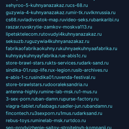
xehyroo-5-kuhnyanazakaz.ru
cs-68.ru
guzywia-4-kuhnyanazakaz.ru
mir-tk.ru
vlknrussia.ru
cs68.ru
vladivostok-map.ru
video-seks.ru
bankaribi.ru
raszar.ru
vskrytie-zamkov-moskva113.ru
lipetsktelecom.ru
tovudyi4kuhnyanazakaz.ru
seksuzb.ru
guzywia4kuhnyanazakaz.ru
fabrikaofabrikaokuhny.ru
kuhnyaekuhnyaafabrika.ru
kuhnyaykuhnyayfabrika.ru
e-abis1c.ru
store-brawl-stars.ru
kts-services.ru
dark-sand.ru
sindika-01.ru
sp-life.ru
x-legion.ru
sib-archives.ru
e-abis-1-c.ru
sindika01.ru
venda-festival.ru
store-brawlstars.ru
dooraleksandria.ru
antenna-highly.ru
mine-lab-msk.ru
1-mus.ru
3-sex-porn.ru
ban-damn.ru
purse-factory.ru
viagra-tablet.ru
fasbags.ru
adler-jun.ru
bandamn.ru
fincontech.ru
3sexporn.ru
1mus.ru
darksand.ru
rebus-toys.ru
minelab-msk.ru
rtdco.ru
seo-prodvizhenie-sajtov-stroitelnyh-kompanij.ru