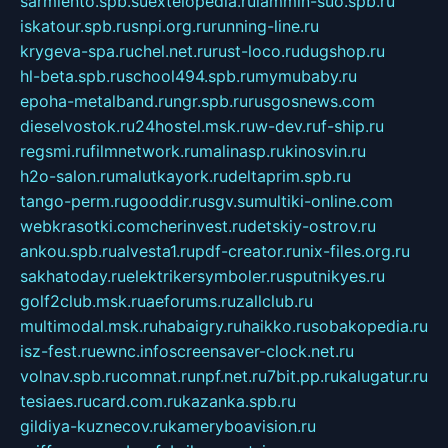
sarmiento.spb.su
extelopedia.ru
lammin-suo.spb.ru
iskatour.spb.ru
snpi.org.ru
running-line.ru
krygeva-spa.ru
chel.net.ru
rust-loco.ru
dugshop.ru
hl-beta.spb.ru
school494.spb.ru
mymubaby.ru
epoha-metalband.ru
ngr.spb.ru
rusgosnews.com
dieselvostok.ru
24hostel.msk.ru
w-dev.ru
f-ship.ru
regsmi.ru
filmnetwork.ru
malinasp.ru
kinosvin.ru
h2o-salon.ru
malutkayork.ru
deltaprim.spb.ru
tango-perm.ru
gooddir.ru
sgv.su
multiki-online.com
webkrasotki.com
cherinvest.ru
detskiy-ostrov.ru
ankou.spb.ru
alvesta1.ru
pdf-creator.ru
nix-files.org.ru
sakhatoday.ru
elektrikersymboler.ru
sputnikyes.ru
golf2club.msk.ru
aeforums.ru
zallclub.ru
multimodal.msk.ru
habaigry.ru
haikko.ru
sobakopedia.ru
isz-fest.ru
ewnc.info
screensaver-clock.net.ru
volnav.spb.ru
comnat.ru
npf.net.ru
7bit.pp.ru
kalugatur.ru
tesiaes.ru
card.com.ru
kazanka.spb.ru
gildiya-kuznecov.ru
kameryboavision.ru