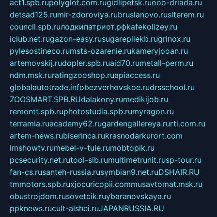
act1.spb.ru
polyglot.com.ru
gidlipetsk.ru
ooo-driada.ru
detsad125.ru
mir-zdoroviya.ru
bruslanovo.ru
siterem.ru
council.spb.ru
лодкипатриот.рф
kafekolizey.ru
iclub.net.ru
gazon-easy.ru
sugarepilekb.ru
grinox.ru
pylesostineco.ru
msts-ozarenie.ru
kameryjooan.ru
artemovskij.ru
dopler.spb.ru
aid70.ru
metall-perm.ru
ndm.msk.ru
ratingzooshop.ru
apiaccess.ru
globalautotrade.info
bezverhovskoe.ru
drsschool.ru
ZOOSMART.SPB.RU
dalakony.ru
medikijob.ru
remontt.spb.ru
photostudia.spb.ru
myragon.ru
terramia.ru
academy62.ru
gardengallereya.ru
rti.com.ru
artem-news.ru
biserinca.ru
krasnodarkurort.com
imshowtv.ru
mebel-v-tule.ru
mobtopik.ru
pcsecurity.net.ru
tool-sib.ru
multimetrunit.ru
sp-tour.ru
fan-cs.ru
santeh-russia.ru
symbian9.net.ru
DSHAIR.RU
tmmotors.spb.ru
xjocuricopii.com
musavtomat.msk.ru
obustrojdom.ru
sovetcik.ru
ybaranovskaya.ru
ppknews.ru
cult-alshei.ru
JAPANRUSSIA.RU