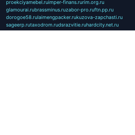
proekciyamebel.ru
imper-finans.ru
rim.org.ru
glamourai.ru
brassminus.ru
zabor-pro.ru
ftn.pp.ru
dorogoe58.ru
laimengpacker.ru
kuzova-zapchasti.ru
sageerp.ru
taxodrom.ru
dsrazvitie.ru
hardcity.net.ru
ratinghomegames.ru
topservice25.ru
gubernyan.ru
gtglasslined.ru
ii4.ru
tssport.spb.ru
andorra24.com
blackwallstreet.ru
oboimos.ru
optim-doors.com.ru
ikuch.ru
nycr.org.ru
npa21.ru
vremya-ch.spb.ru
desert000.ru
ivtorgi.ru
ifiori.ru
catalog-statei.ru
dcv.org.ru
spetsmaster174.ru
ipkameryhiseeu.ru
dum26.ru
ruspol.spb.ru
fr-opendp.ru
kam-solnyshko.ru
cheyenne-arapaho.ru
sevzapmetal.spb.ru
ted-lapidus.spb.ru
parasite-eliminator.ru
sigma-complete.ru
modernworld.ru
dama-moda.ru
eholot-group.ru
sk-nvkz.ru
DRONGOLD.RU
democratia2.ru
i-farmer.ru
mass-sport.org
jablonex.spb.ru
bookmess.ru
linkword.ru
refineua.com.ru
cs-spec.net.ru
altay-mebel.ru