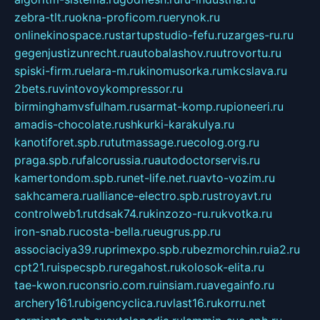
zebra-tlt.ru
okna-proficom.ru
erynok.ru
onlinekinospace.ru
startupstudio-fefu.ru
zarges-ru.ru
gegenjustizunrecht.ru
autobalashov.ru
utrovortu.ru
spiski-firm.ru
elara-m.ru
kinomusorka.ru
mkcslava.ru
2bets.ru
vintovoykompressor.ru
birminghamvsfulham.ru
sarmat-komp.ru
pioneeri.ru
amadis-chocolate.ru
shkurki-karakulya.ru
kanotiforet.spb.ru
tutmassage.ru
ecolog.org.ru
praga.spb.ru
falcorussia.ru
autodoctorservis.ru
kamertondom.spb.ru
net-life.net.ru
avto-vozim.ru
sakhcamera.ru
alliance-electro.spb.ru
stroyavt.ru
controlweb1.ru
tdsak74.ru
kinzozo-ru.ru
kvotka.ru
iron-snab.ru
costa-bella.ru
eugrus.pp.ru
associaciya39.ru
primexpo.spb.ru
bezmorchin.ru
ia2.ru
cpt21.ru
ispecspb.ru
regahost.ru
kolosok-elita.ru
tae-kwon.ru
consrio.com.ru
insiam.ru
avegainfo.ru
archery161.ru
bigencyclica.ru
vlast16.ru
korru.net