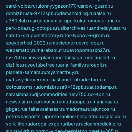
card-voice.ru
rulonnyygazon177.ru
snow-guard.ru
domizbrusa-9x12spb.ru
demaholding.ru
aalse.ru
a380club.ru
argentinamia.ru
perkoka.ru
movie-one.ru
perk-oka.ru
g-octopus.ru
sibarchives.ru
andreislyusar.ru
naruto-x.ru
pursefactory.ru
tor-lyubov-i-grom.ru
spayderhed-2022.ru
movieone.ru
evro-dez.ru
webamator.ru
ma-absolut1.ru
avtopomosch27.ru
nv-750.ru
news-plain.ru
nertansaga.ru
delanalad.ru
dizfiles.ru
youtubefree.ru
aria-family.ru
roadli.ru
planeta-samara.ru
mysmartbuy.ru
matrasy-kemerovo.ru
ashanet.ru
trade-farm.ru
dotcustoms.ru
domizbrusa9x12spb.ru
autodamp.ru
narasimha.ru
djcommodities.ru
nv750.ru
x-ton.ru
newsplain.ru
cardvoice.ru
modopaper.ru
manunae.ru
gbget.ru
alfeihavsalnassr.ru
madoma.ru
tajuncos.ru
petrovkasports.ru
porno-online-besplatno.ru
splclub.ru
york-life.ru
doroga-expo.ru
ribery.ru
cleanmedicine.ru
slovar-ivrit.ru
porno-video-besplatno.ru
seks-365.ru