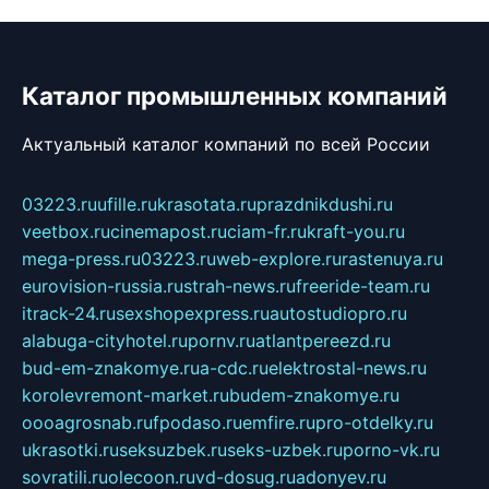
Каталог промышленных компаний
Актуальный каталог компаний по всей России
03223.ru
ufille.ru
krasotata.ru
prazdnikdushi.ru
veetbox.ru
cinemapost.ru
ciam-fr.ru
kraft-you.ru
mega-press.ru
03223.ru
web-explore.ru
rastenuya.ru
eurovision-russia.ru
strah-news.ru
freeride-team.ru
itrack-24.ru
sexshopexpress.ru
autostudiopro.ru
alabuga-cityhotel.ru
pornv.ru
atlantpereezd.ru
bud-em-znakomye.ru
a-cdc.ru
elektrostal-news.ru
korolevremont-market.ru
budem-znakomye.ru
oooagrosnab.ru
fpodaso.ru
emfire.ru
pro-otdelky.ru
ukrasotki.ru
seksuzbek.ru
seks-uzbek.ru
porno-vk.ru
sovratili.ru
olecoon.ru
vd-dosug.ru
adonyev.ru