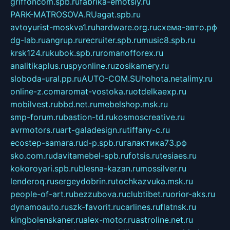
griffoncom.spb.ru
fabrika-emotsiy.ru
PARK-MATROSOVA.RU
agat.spb.ru
avtoyurist-moskva1.ru
hardware.org.ru
схема-авто.рф
dg-lab.ru
angrup.ru
recruiter.spb.ru
music8.spb.ru
krsk124.ru
kubok.spb.ru
romanofforex.ru
analitikaplus.ru
spyonline.ru
zosikamery.ru
sloboda-ural.pp.ru
AUTO-COM.SU
hohota.net
alimy.ru
online-z.com
aromat-vostoka.ru
otdelkaexp.ru
mobilvest.ru
bbd.net.ru
mebelshop.msk.ru
smp-forum.ru
bastion-td.ru
kosmoscreative.ru
avrmotors.ru
art-galadesign.ru
tiffany-c.ru
ecostep-samara.ru
d-p.spb.ru
галактика73.рф
sko.com.ru
davitamebel-spb.ru
fotsis.ru
tesiaes.ru
kokoroyari.spb.ru
blesna-kazan.ru
mossilver.ru
lenderoq.ru
sergeydobrin.ru
tochkazvuka.msk.ru
people-of-art.ru
bezzubova.ru
clubtibet.ru
orior-aks.ru
dynamoauto.ru
szk-favorit.ru
carlines.ru
flatnsk.ru
kingbolenskaner.ru
alex-motor.ru
astroline.net.ru