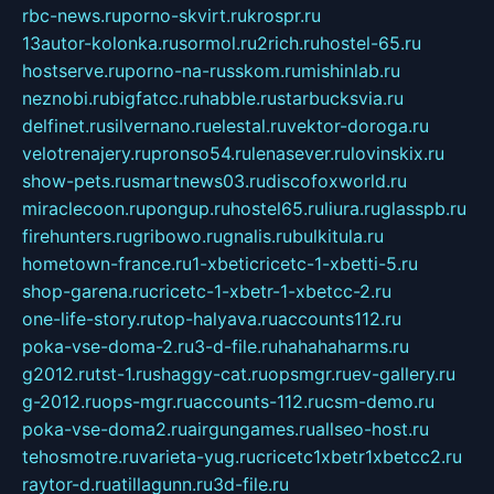
rbc-news.ru
porno-skvirt.ru
krospr.ru
13autor-kolonka.ru
sormol.ru
2rich.ru
hostel-65.ru
hostserve.ru
porno-na-russkom.ru
mishinlab.ru
neznobi.ru
bigfatcc.ru
habble.ru
starbucksvia.ru
delfinet.ru
silvernano.ru
elestal.ru
vektor-doroga.ru
velotrenajery.ru
pronso54.ru
lenasever.ru
lovinskix.ru
show-pets.ru
smartnews03.ru
discofoxworld.ru
miraclecoon.ru
pongup.ru
hostel65.ru
liura.ru
glasspb.ru
firehunters.ru
gribowo.ru
gnalis.ru
bulkitula.ru
hometown-france.ru
1-xbeticricetc-1-xbetti-5.ru
shop-garena.ru
cricetc-1-xbetr-1-xbetcc-2.ru
one-life-story.ru
top-halyava.ru
accounts112.ru
poka-vse-doma-2.ru
3-d-file.ru
hahahaharms.ru
g2012.ru
tst-1.ru
shaggy-cat.ru
opsmgr.ru
ev-gallery.ru
g-2012.ru
ops-mgr.ru
accounts-112.ru
csm-demo.ru
poka-vse-doma2.ru
airgungames.ru
allseo-host.ru
tehosmotre.ru
varieta-yug.ru
cricetc1xbetr1xbetcc2.ru
raytor-d.ru
atillagunn.ru
3d-file.ru